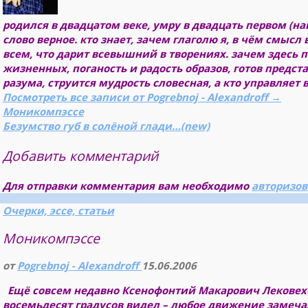
родился в двадцатом веке, умру в двадцать первом (на
слово верное. кто знает, зачем глаголю я, в чём смысл 
всем, что дарит всевышний в творениях. зачем здесь 
жизненных, поганость и радость образов, готов предст
разума, струится мудрость словесная, а кто управляет 
Посмотреть все записи от Pogrebnoj - Alexandroff
→
Моникомпэссе
Безумство губ в солёной глади…(new)
Добавить комментарий
Для отправки комментария вам необходимо
авторизов
Очерки, эссе, статьи
Моникомпэссе
от
Pogrebnoj - Alexandroff
15.06.2006
Ещё совсем недавно Ксенофонтий Макарович Лекове
восемьдесят градусов видел – любое движение замеч