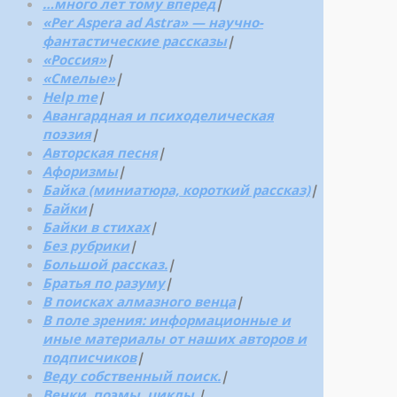
…много лет тому вперед
|
«Per Aspera ad Astra» — научно-
фантастические рассказы
|
«Россия»
|
«Смелые»
|
Help me
|
Авангардная и психоделическая
поэзия
|
Авторская песня
|
Афоризмы
|
Байка (миниатюра, короткий рассказ)
|
Байки
|
Байки в стихах
|
Без рубрики
|
Большой рассказ.
|
Братья по разуму
|
В поисках алмазного венца
|
В поле зрения: информационные и
иные материалы от наших авторов и
подписчиков
|
Веду собственный поиск.
|
Венки, поэмы, циклы.
|