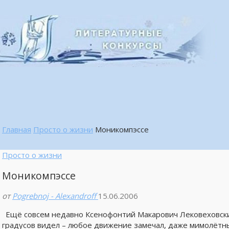
Главная
Просто о жизни
Моникомпэссе
Просто о жизни
Моникомпэссе
от
Pogrebnoj - Alexandroff
15.06.2006
Ещё совсем недавно Ксенофонтий Макарович Лековеховск
градусов видел – любое движение замечал, даже мимолётны