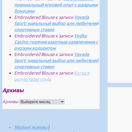
премиальный игровой опыт с щедрыми
бонусами
Embroidered Blouse
к записи
Vavada
Sport: идеальный выбор для любителей
спортивных ставок
Embroidered Blouse
к записи
Vodka
Casino: горячие азартные развлечения с
русским колоритом
Embroidered Blouse
к записи
Vavada
Sport: идеальный выбор для любителей
спортивных ставок
Embroidered Blouse
к записи
Когда я
целую твою грудь
Архивы
Архивы
Малые жанры
|