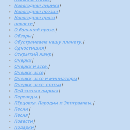
Новогодняя лирика
|
Новогодняя поэзия
|
Новогодняя проза
|
новости
|
О большой прозе.
|
Обзоры
|
Обустраиваем нашу планету.
|
Одностишия
|
Открытый жанр
|
Очерки
|
Очерки и эссе.
|
Очерки, эссе
|
Очерки, эссе и миниатюры
|
Очерки, эссе, статьи
|
Пейзажная лирика
|
Переводы.
|
ПЕрцовка. Пародии и Эпиграммы.
|
Песни
|
Песня
|
Повести
|
Подарки
|