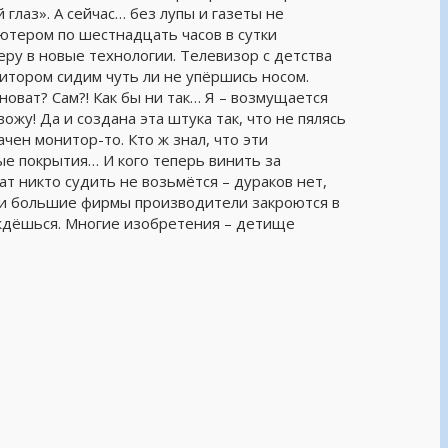
 глаз». А сейчас… без лупы и газеты не
ьютером по шестнадцать часов в сутки
еру в новые технологии. Телевизор с детства
итором сидим чуть ли не упёршись носом.
новат? Сам?! Как бы ни так… Я – возмущается
жу! Да и создана эта штука так, что не пялясь
ачен монитор-то. Кто ж знал, что эти
е покрытия… И кого теперь винить за
т никто судить не возьмётся – дураков нет,
 и большие фирмы производители закроются в
ождёшься. Многие изобретения – детище