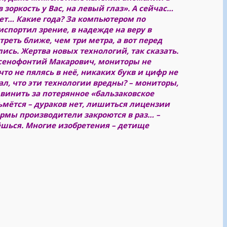
 зоркость у Вас, на левый глаз». А сейчас…
 нет… Какие года? За компьютером по
испортил зрение, в надежде на веру в
реть ближе, чем три метра, а вот перед
сь. Жертва новых технологий, так сказать.
 Ксенофонтий Макарович, мониторы не
что не пялясь в неё, никаких букв и цифр не
нал, что эти технологии вредны? – мониторы,
винить за потерянное «бальзаковское
ьмётся – дураков нет, лишиться лицензии
рмы производители закроются в раз… –
ёшься. Многие изобретения – детище