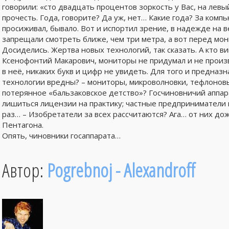
говорили: «сто двадцать процентов зоркость у Вас, на левый
прочесть. Года, говорите? Да уж, нет… Какие года? За комп
просиживал, бывало. Вот и испортил зрение, в надежде на в
запрещали смотреть ближе, чем три метра, а вот перед мон
Досиделись. Жертва новых технологий, так сказать. А кто ви
Ксенофонтий Макарович, мониторы не придумал и не произво
в неё, никаких букв и цифр не увидеть. Для того и предназн
технологии вредны? – мониторы, микроволновки, тефлоновы
потерянное «бальзаковское детство»? Госчиновничий аппара
лишиться лицензии на практику; частные предприниматели
раз… – Изобретатели за всех рассчитаются? Ага… от них д
Пентагона.
Опять, чиновники госаппарата…
Автор:
Pogrebnoj - Alexandroff