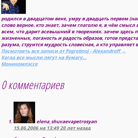
родился в двадцатом веке, умру в двадцать первом (на
слово верное. кто знает, зачем глаголю я, в чём смысл 
всем, что дарит всевышний в творениях. зачем здесь 
жизненных, поганость и радость образов, готов предст
разума, струится мудрость словесная, а кто управляет 
Посмотреть все записи от Pogrebnoj - Alexandroff
→
Когда все мысли лягут на бумагу…
Моникомпэссе
0 комментариев
elena_shuvaevapetrosyan
15.06.2006 на 13:49
20 лет назад