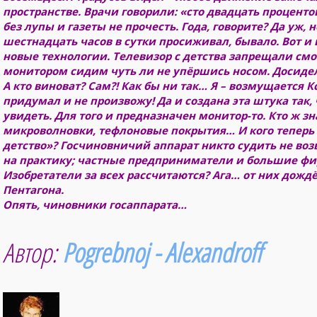
пространстве. Врачи говорили: «сто двадцать процентов
без лупы и газеты не прочесть. Года, говорите? Да уж,
шестнадцать часов в сутки просиживал, бывало. Вот и 
новые технологии. Телевизор с детства запрещали смот
монитором сидим чуть ли не упёршись носом. Досидели
А кто виноват? Сам?! Как бы ни так… Я – возмущается
придумал и не произвожу! Да и создана эта штука так, 
увидеть. Для того и предназначен монитор-то. Кто ж з
микроволновки, тефлоновые покрытия… И кого теперь 
детство»? Госчиновничий аппарат никто судить не воз
на практику; частные предприниматели и большие фи
Изобретатели за всех рассчитаются? Ага… от них дожд
Пентагона.
Опять, чиновники госаппарата…
Автор:
Pogrebnoj - Alexandroff