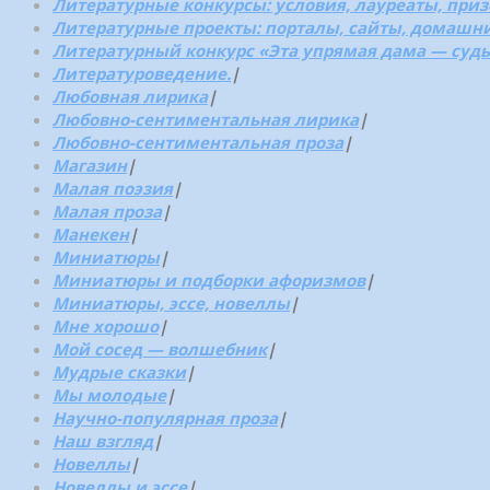
Литературные конкурсы: условия, лауреаты, при
Литературные проекты: порталы, сайты, домашн
Литературный конкурс «Эта упрямая дама — суд
Литературоведение.
|
Любовная лирика
|
Любовно-сентиментальная лирика
|
Любовно-сентиментальная проза
|
Магазин
|
Малая поэзия
|
Малая проза
|
Манекен
|
Миниатюры
|
Миниатюры и подборки афоризмов
|
Миниатюры, эссе, новеллы
|
Мне хорошо
|
Мой сосед — волшебник
|
Мудрые сказки
|
Мы молодые
|
Научно-популярная проза
|
Наш взгляд
|
Новеллы
|
Новеллы и эссе
|