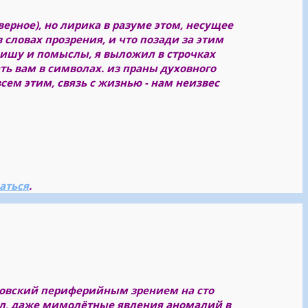
верное), но лирика в разуме этом, несущее
в словах прозрения, и что позади за этим
пишу и помыслы, я выложил в строчках
ать вам в символах. из праны духовного
всем этим, связь с жизнью - нам неизвес
аться
.
ховский периферийным зрением на сто
ал, даже мимолётные явления аномалий в