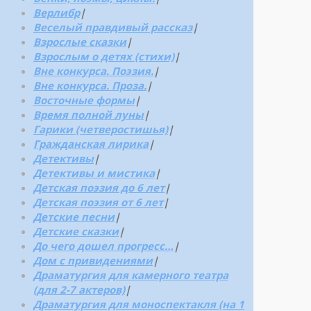
Верлибр
|
Веселый правдивый рассказ
|
Взрослые сказки
|
Взрослым о детях (стихи)
|
Вне конкурса. Поэзия.
|
Вне конкурса. Проза.
|
Восточные формы
|
Время полной луны
|
Гарики (четверостишья)
|
Гражданская лирика
|
Детективы
|
Детективы и мистика
|
Детская поэзия до 6 лет
|
Детская поэзия от 6 лет
|
Детские песни
|
Детские сказки
|
До чего дошел прогресс…
|
Дом с привидениями
|
Драматургия для камерного театра
(для 2-7 актеров)
|
Драматургия для моноспектакля (на 1