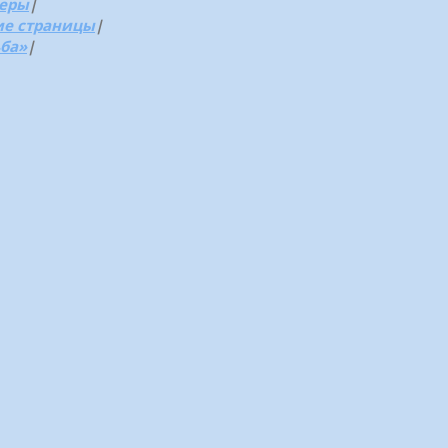
зеры
|
ие страницы
|
ьба»
|