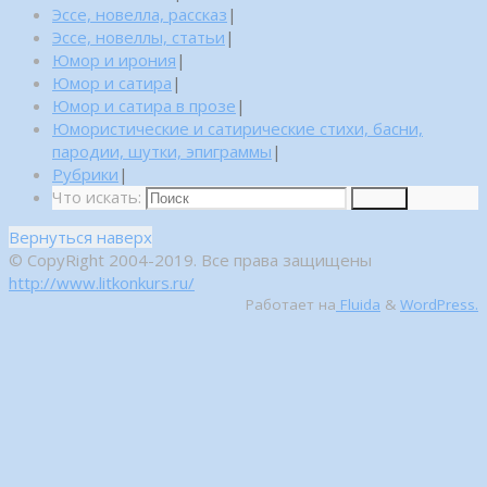
Эссе, новелла, рассказ
|
Эссе, новеллы, статьи
|
Юмор и ирония
|
Юмор и сатира
|
Юмор и сатира в прозе
|
Юмористические и сатирические стихи, басни,
пародии, шутки, эпиграммы
|
Рубрики
|
Что искать:
Поиск
Вернуться наверх
© CopyRight 2004-2019. Все права защищены
http://www.litkonkurs.ru/
Работает на
Fluida
&
WordPress.