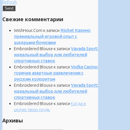
Refresh
Свежие комментарии
WishHour.Com
к записи
Riobet Казино:
премиальный игровой опыт с
щедрыми бонусами
Embroidered Blouse
к записи
Vavada Sport:
идеальный выбор для любителей
спортивных ставок
Embroidered Blouse
к записи
Vodka Casino:
горячие азартные развлечения с
русским колоритом
Embroidered Blouse
к записи
Vavada Sport:
идеальный выбор для любителей
спортивных ставок
Embroidered Blouse
к записи
Когда я
целую твою грудь
Архивы