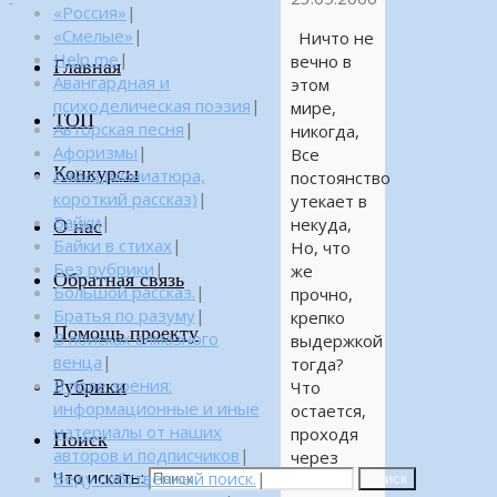
«Россия»
|
«Смелые»
|
Ничто не
Help me
|
вечно в
Главная
Авангардная и
этом
психоделическая поэзия
|
мире,
ТОП
Авторская песня
|
никогда,
Афоризмы
|
Все
Конкурсы
Байка (миниатюра,
постоянство
короткий рассказ)
|
утекает в
Байки
|
некуда,
О нас
Байки в стихах
|
Но, что
Без рубрики
|
же
Обратная связь
Большой рассказ.
|
прочно,
Братья по разуму
|
крепко
Помощь проекту
В поисках алмазного
выдержкой
венца
|
тогда?
Рубрики
В поле зрения:
Что
информационные и иные
остается,
материалы от наших
проходя
Поиск
авторов и подписчиков
|
через
Что искать:
Веду собственный поиск.
|
года?
Поиск