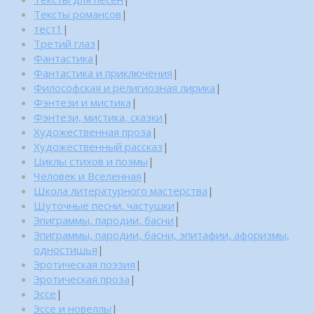
Тексты романсов
|
тест1
|
Третий глаз
|
Фантастика
|
Фантастика и приключения
|
Философская и религиозная лирика
|
Фэнтези и мистика
|
Фэнтези, мистика, сказки
|
Художественная проза
|
Художественный рассказ
|
Циклы стихов и поэмы
|
Человек и Вселенная
|
Школа литературного мастерства
|
Шуточные песни, частушки
|
Эпиграммы, пародии, басни
|
Эпиграммы, пародии, басни, эпитафии, афоризмы,
одностишья
|
Эротическая поэзия
|
Эротическая проза
|
Эссе
|
Эссе и новеллы
|