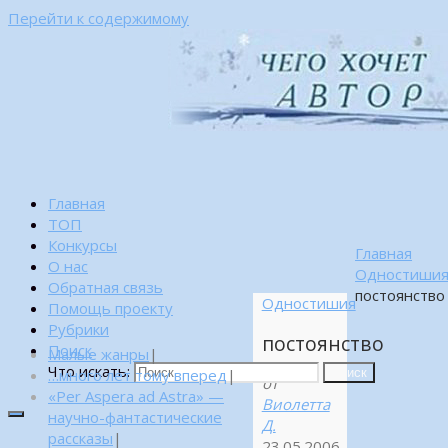
Перейти к содержимому
Главная
ТОП
Конкурсы
Главная
О нас
Одностиши
Обратная связь
постоянство
Одностишия
Помощь проекту
Рубрики
постоянство
Поиск
Малые жанры
|
Что искать:
…много лет тому вперед
|
Поиск
от
«Per Aspera ad Astra» —
Виолетта
научно-фантастические
Д.
рассказы
|
23.05.2006