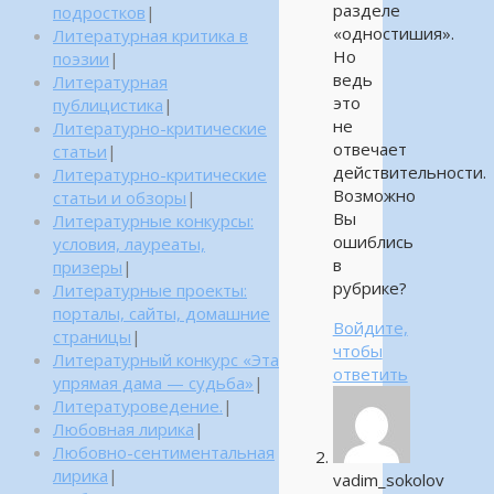
разделе
подростков
|
«одностишия».
Литературная критика в
Но
поэзии
|
ведь
Литературная
это
публицистика
|
не
Литературно-критические
отвечает
статьи
|
действительности.
Литературно-критические
Возможно
статьи и обзоры
|
Вы
Литературные конкурсы:
ошиблись
условия, лауреаты,
в
призеры
|
рубрике?
Литературные проекты:
порталы, сайты, домашние
Войдите,
страницы
|
чтобы
Литературный конкурс «Эта
ответить
упрямая дама — судьба»
|
Литературоведение.
|
Любовная лирика
|
Любовно-сентиментальная
лирика
|
vadim_sokolov