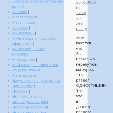
Любовно-сентиментальная
25.05.2006
проза
|
на
Магазин
|
22:24
Малая поэзия
|
20
Малая проза
|
лет
Манекен
|
назад
Миниатюры
|
Мне
Миниатюры и подборки
кажется,
афоризмов
|
что
Миниатюры, эссе,
Вы
новеллы
|
несколько
Мне хорошо
|
перепутали
Мой сосед — волшебник
|
конкурсы.
Мудрые сказки
|
Это
Мы молодые
|
раздел
Научно-популярная проза
|
ОДНОСТИШИЙ.
Наш взгляд
|
Так
Новеллы
|
что
Новеллы и эссе
|
в
Новогодняя лирика
|
данном
Новогодняя поэзия
|
разделе
Новогодняя проза
|