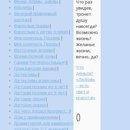
Венки, поэмы, циклы.
|
Что раз
Верлибр
|
увидев,
Веселый правдивый
тронет
рассказ
|
душу
Взрослые сказки
|
навсегда?
Взрослым о детях (стихи)
|
Возможно
Вне конкурса. Поэзия.
|
жизнь?
Вне конкурса. Проза.
|
Желанье
Восточные формы
|
жизни,
Время полной луны
|
вечно, да?
Гарики (четверостишья)
|
Что
Гражданская лирика
|
деньги?
Детективы
|
«Любовь
Детективы и мистика
|
– есть
Детская поэзия до 6 лет
|
свет и
Детская поэзия от 6 лет
|
красота!»
Детские песни
|
Детские сказки
|
До чего дошел прогресс…
|
0
Дом с привидениями
|
Драматургия для камерного
театра (для 2-7 актеров)
|