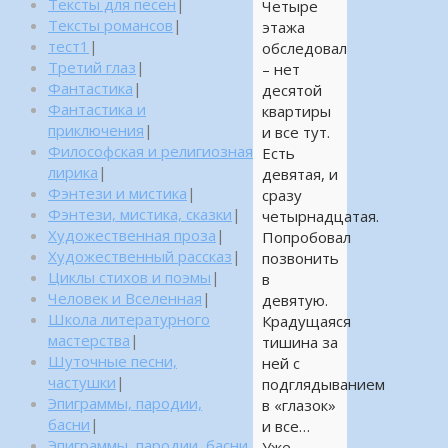
Тексты для песен
|
Четыре
Тексты романсов
|
этажа
тест1
|
обследовал
Третий глаз
|
– нет
Фантастика
|
десятой
Фантастика и
квартиры
приключения
|
и все тут.
Философская и религиозная
Есть
лирика
|
девятая, и
Фэнтези и мистика
|
сразу
Фэнтези, мистика, сказки
|
четырнадцатая.
Художественная проза
|
Попробовал
Художественный рассказ
|
позвонить
Циклы стихов и поэмы
|
в
Человек и Вселенная
|
девятую.
Школа литературного
Крадущаяся
мастерства
|
тишина за
Шуточные песни,
ней с
частушки
|
подглядыванием
Эпиграммы, пародии,
в «глазок»
басни
|
и все…
Эпиграммы, пародии, басни,
Уже