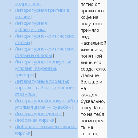
подростков
|
пятно от
Литературная критика в
пролитого
поэзии
|
кофе на
Литературная
полу тоже
публицистика
|
приняло
Литературно-критические
вид
статьи
|
наскальной
Литературно-критические
живописи,
статьи и обзоры
|
понятной
Литературные конкурсы:
лишь его
условия, лауреаты,
создателю.
призеры
|
Дальше
Литературные проекты:
больше и
порталы, сайты, домашние
на
страницы
|
каждом,
Литературный конкурс «Эта
буквально,
упрямая дама — судьба»
|
шагу. Кто-
Литературоведение.
|
то на тебя
Любовная лирика
|
посмотрел,
Любовно-сентиментальная
ты на
лирика
|
кого-то,