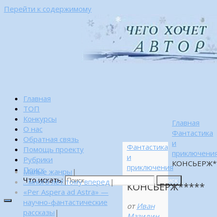
Перейти к содержимому
Главная
ТОП
Конкурсы
Главная
О нас
Фантастика
Обратная связь
и
Фантастика
Помощь проекту
приключени
и
Рубрики
КОНСЬЕРЖ*
приключения
Поиск
Малые жанры
|
Что искать:
…много лет тому вперед
|
Поиск
КОНСЬЕРЖ*****
«Per Aspera ad Astra» —
научно-фантастические
от
Иван
рассказы
|
Мазилин