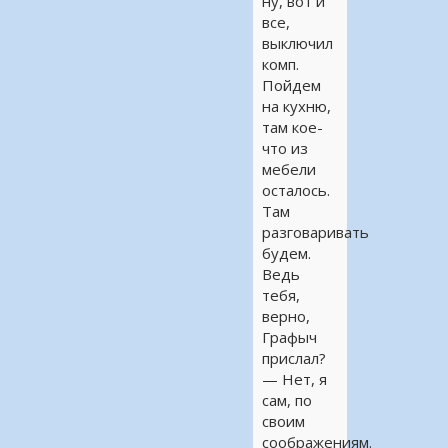
ну, вот и
все,
выключил
комп.
Пойдем
на кухню,
там кое-
что из
мебели
осталось.
Там
разговаривать
будем.
Ведь
тебя,
верно,
Графыч
прислал?
— Нет, я
сам, по
своим
соображениям.