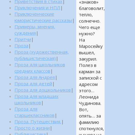
Приветствия в стихах
|
«знаков»
Приключения и НПЛ
|
благоволит,
Приключенческие
тепло,
юмористические рассказы
|
солнечно.
Примеры, мнения,
Чего еще
суждения
|
нужно?
Притчи
|
На
Проза
|
Маросейку
Проза (художественная,
вышел,
публицистическая)
|
закурил.
Проза для школьников
Полез в
средних классов
|
карман за
Проза для Андрея
|
запиской с
Проза для детей
|
адресом
Проза для дошкольников
|
этого…
Проза для младших
Леонида
школьников
|
Чудинова.
Проза для
Вот,
старшеклассников
|
опять… за
Проза. Путешествия.
|
фамилию
Просто о жизни
|
споткнулся,
Публицистика
|
и снова на