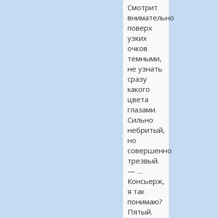
Смотрит
внимательно
поверх
узких
очков
темными,
не узнать
сразу
какого
цвета
глазами.
Сильно
небритый,
но
совершенно
трезвый.
— …
Консьерж,
я так
понимаю?
Пятый.