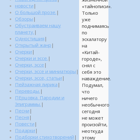
новости
|
«тайнописи».
О большой прозе.
|
Только
Обзоры
|
уже
Обустраиваем нашу
поднимаясь
планету.
|
по
Одностишия
|
эскалатору
Открытый жанр
|
на
Очерки
|
«Китай-
Очерки и эссе.
|
городе»,
Очерки, эссе
|
снял с
Очерки, эссе и миниатюры
|
себя это
Очерки, эссе, статьи
|
наваждение.
Пейзажная лирика
|
Подумал,
Переводы.
|
что
ПЕрцовка. Пародии и
ничего
Эпиграммы.
|
необычного
Песни
|
сегодня
Песня
|
не может
Повести
|
произойти,
Подарки
|
неоткуда
Подборки стихотворений
|
этому