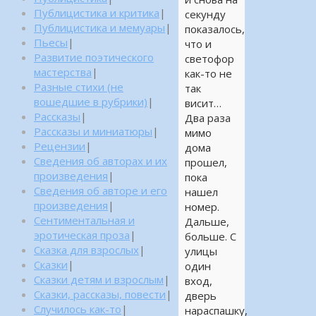
Публицистика и критика
|
секунду
Публицистика и мемуары
|
показалось,
Пьесы
|
что и
Развитие поэтического
светофор
мастерства
|
как-то не
Разные стихи (не
так
вошедшие в рубрики)
|
висит…
Рассказы
|
Два раза
Рассказы и миниатюры
|
мимо
Рецензии
|
дома
Сведения об авторах и их
прошел,
произведения
|
пока
Сведения об авторе и его
нашел
произведения
|
номер.
Сентиментальная и
Дальше,
эротическая проза
|
больше. С
Сказка для взрослых
|
улицы
Сказки
|
один
Сказки детям и взрослым
|
вход,
Сказки, рассказы, повести
|
дверь
Случилось как-то
|
нараспашку,