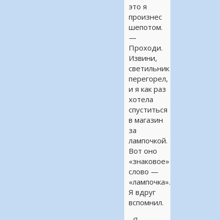
это я
произнес
шепотом.
—
Проходи.
Извини,
светильник
перегорел,
и я как раз
хотела
спуститься
в магазин
за
лампочкой.
Вот оно
«знаковое»
слово —
«лампочка».
Я вдруг
вспомнил.