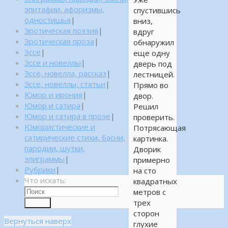
эпитафии, афоризмы,
спустившись
одностишья
|
вниз,
Эротическая поэзия
|
вдруг
Эротическая проза
|
обнаружил
Эссе
|
еще одну
Эссе и новеллы
|
дверь под
Эссе, новелла, рассказ
|
лестницей.
Эссе, новеллы, статьи
|
Прямо во
Юмор и ирония
|
двор.
Юмор и сатира
|
Решил
Юмор и сатира в прозе
|
проверить.
Юмористические и
Потрясающая
сатирические стихи, басни,
картинка.
пародии, шутки,
Дворик
эпиграммы
|
примерно
Рубрики
|
на сто
Что искать:
квадратных
метров с
трех
Поиск
сторон
Вернуться наверх
глухие