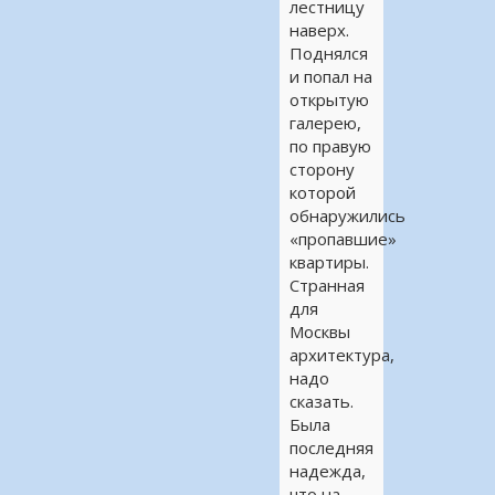
лестницу
наверх.
Поднялся
и попал на
открытую
галерею,
по правую
сторону
которой
обнаружились
«пропавшие»
квартиры.
Странная
для
Москвы
архитектура,
надо
сказать.
Была
последняя
надежда,
что на