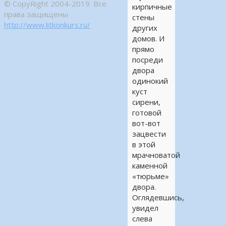
© CopyRight 2004-2019. Все
кирпичные
права защищены
стены
http://www.litkonkurs.ru/
других
домов. И
прямо
посреди
двора
одинокий
куст
сирени,
готовой
вот-вот
зацвести
в этой
мрачноватой
каменной
«тюрьме»
двора.
Оглядевшись,
увидел
слева