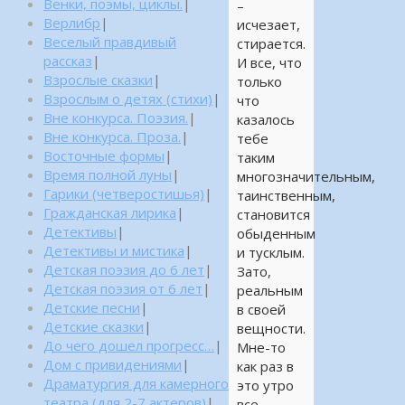
Венки, поэмы, циклы.
|
–
Верлибр
|
исчезает,
Веселый правдивый
стирается.
рассказ
|
И все, что
Взрослые сказки
|
только
Взрослым о детях (стихи)
|
что
Вне конкурса. Поэзия.
|
казалось
Вне конкурса. Проза.
|
тебе
Восточные формы
|
таким
Время полной луны
|
многозначительным,
Гарики (четверостишья)
|
таинственным,
Гражданская лирика
|
становится
Детективы
|
обыденным
Детективы и мистика
|
и тусклым.
Детская поэзия до 6 лет
|
Зато,
Детская поэзия от 6 лет
|
реальным
Детские песни
|
в своей
Детские сказки
|
вещности.
До чего дошел прогресс…
|
Мне-то
Дом с привидениями
|
как раз в
Драматургия для камерного
это утро
театра (для 2-7 актеров)
|
все