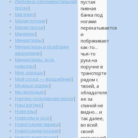
Любовно-сентиментальная
пустая
проза
|
пивная
Магазин
|
банка под
Малая поэзия
|
ногами
Малая проза
|
перекатывается
Манекен
|
и
Миниатюры
|
побрякивает
Миниатюры и подборки
как-то…
афоризмов
|
чья-то
Миниатюры, эссе,
рука на
новеллы
|
поручне в
Мне хорошо
|
транспорте
Мой сосед — волшебник
|
рядом с
Мудрые сказки
|
твоей, а
Мы молодые
|
обладателя
Научно-популярная проза
|
ее за
Наш взгляд
|
спиной не
Новеллы
|
видно… и
Новеллы и эссе
|
так далее,
Новогодняя лирика
|
во всей
Новогодняя поэзия
|
своей
Новогодняя проза
|
жизненной