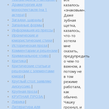
Драматургия для
казалось
моноспектакля (на 1
«знаковым».
актера)
|
Даже
Загадки, шарады
|
зубная
Западные формы
|
щетка,
Информация из прессы
|
казалось,
Иронические и
что-то
юмористические стихи
|
хотела
Историческая проза
|
мне
Комментарии и рецензии
|
сказать,
Криминальное чтиво
|
предупредить
Критика
|
о чем-то
Критические статьи и
важном, а
рецензии с элементами
потому не
юмора
|
в том
Круглый стол: заявляю
режиме
дискуссию.
|
работала,
Крупная проза
|
как
КРУПНАЯ ПРОЗА:
|
обычно.
Лирика
|
Чашку
Литература для
грохнул, и