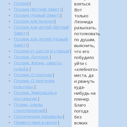
Поэзия
|
взяться.
Поэзия (Ветхий Завет)
|
Вот
Поэзия (Новый Завет)
|
только
Поэзия для Андрея
|
Леонида
Поэзия для детей (Ветхий
разыскать,
Завет)
|
потолковать
Поэзия для детей (Новый
по душам,
Завет)
|
выяснить,
Поэзия от шести и старше
|
что его
Поэзия. Детское.
|
побудило
Поэзия. Жизнь, смерть,
уйти с
судьба.
|
«хлебного»
Поэзия. О городах
|
места, да
Поэзия. О деятелях
и рвануть
культуры.
|
куда-
Поэзия. Эмиграция и
нибудь на
ностальгия.
|
пленер.
Поэмы, циклы
Благо
стихотворений
|
погода
Поэтические переводы
|
без
Приветствия в прозе
|
всяких