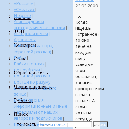
«Россия»
|
22.05.2006
«Смелые»
|
Help me
|
5.
Главная
Авангардная и
Когда
психоделическая поэзия
|
ищешь
ТОП
Авторская песня
|
«странное»,
Афоризмы
|
то оно
Конкурсы
Байка (миниатюра,
тебе на
короткий рассказ)
|
каждом
Байки
|
шагу,
О нас
Байки в стихах
|
«следы»
Без рубрики
|
свои
Обратная связь
Большой рассказ.
|
оставляет,
Братья по разуму
|
«знаки»
Помощь проекту
В поисках алмазного
пригоршнями
венца
|
в глаза
Рубрики
В поле зрения:
сыплет. А
информационные и иные
стоит
материалы от наших
хоть на
Поиск
авторов и подписчиков
|
секунду
Что искать:
Веду собственный поиск.
|
усомниться
Поиск