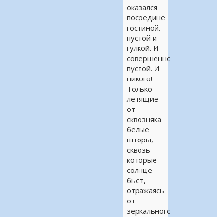
оказался
посредине
гостиной,
пустой и
гулкой. И
совершенно
пустой. И
никого!
Только
летящие
от
сквозняка
белые
шторы,
сквозь
которые
солнце
бьет,
отражаясь
от
зеркального