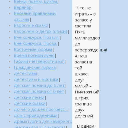
Венки, поэмы, циклы.
|
Верлибр
|
Что не
Веселый правдивый
играть – в
рассказ
|
запасе у
Взрослые сказки
|
светила
Взрослым о детях (стихи)
|
Пять
Вне конкурса. Поэзия.
|
миллиардов
Вне конкурса. Проза.
|
до
Восточные формы
|
перерожденья!
Время полной луны
|
А наш
Гарики (четверостишья)
|
запас на
Гражданская лирика
|
той
Детективы
|
шкале,
Детективы и мистика
|
друг
Детская поэзия до 6 лет
|
милый –
Детская поэзия от 6 лет
|
Ничтожный
Детские песни
|
штрих,
Детские сказки
|
граница
До чего дошел прогресс…
|
двух
Дом с привидениями
|
делений.
Драматургия для камерного
В одном
театра (для 2-7 актеров)
|