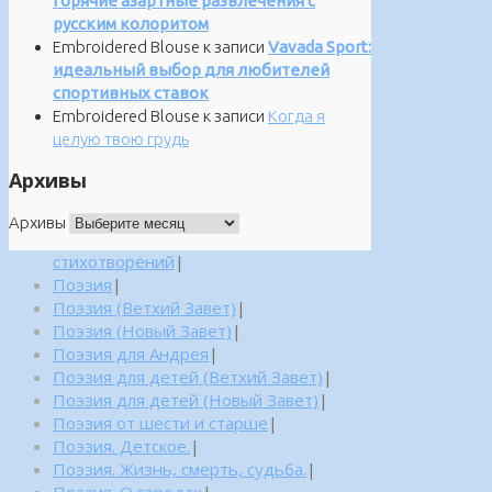
горячие азартные развлечения с
русским колоритом
Embroidered Blouse
к записи
Vavada Sport:
идеальный выбор для любителей
спортивных ставок
Embroidered Blouse
к записи
Когда я
целую твою грудь
Архивы
Архивы
стихотворений
|
Поэзия
|
Поэзия (Ветхий Завет)
|
Поэзия (Новый Завет)
|
Поэзия для Андрея
|
Поэзия для детей (Ветхий Завет)
|
Поэзия для детей (Новый Завет)
|
Поэзия от шести и старше
|
Поэзия. Детское.
|
Поэзия. Жизнь, смерть, судьба.
|