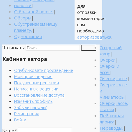
новости
|
Для
О большой прозе.
|
отправки
Обзоры
|
комментария
Обустраиваем нашу
вам
планету.
|
необходимо
Одностишия
|
авторизоваться
.
Открытый
Что искать:
Поиск
жанр
|
Кабинет автора
Очерки
|
Очерки и
Опубликовать произведение
эссе.
|
Мои произведения
Очерки, эссе
|
Полученные рецензии
Очерки, эссе
Написанные рецензии
и
Восстановление доступа
миниатюры
|
Изменить профиль
Очерки, эссе,
Забыли пароль?
статьи
|
Регистрация
Пейзажная
Войти
лирика
|
Переводы.
|
Name
*