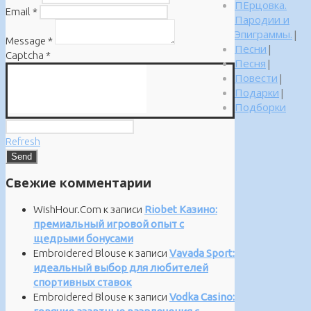
ПЕрцовка.
Email
*
Пародии и
Эпиграммы.
|
Message
*
Песни
|
Captcha
*
Песня
|
Повести
|
Подарки
|
Подборки
Refresh
Свежие комментарии
WishHour.Com
к записи
Riobet Казино:
премиальный игровой опыт с
щедрыми бонусами
Embroidered Blouse
к записи
Vavada Sport:
идеальный выбор для любителей
спортивных ставок
Embroidered Blouse
к записи
Vodka Casino: