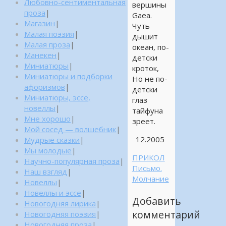
Любовно-сентиментальная
вершины
проза
|
Gaea.
Магазин
|
Чуть
Малая поэзия
|
дышит
Малая проза
|
океан, по-
Манекен
|
детски
Миниатюры
|
кроток,
Миниатюры и подборки
Но не по-
афоризмов
|
детски
Миниатюры, эссе,
глаз
новеллы
|
тайфуна
Мне хорошо
|
зреет.
Мой сосед — волшебник
|
12.2005
Мудрые сказки
|
Мы молодые
|
ПРИКОЛ
Научно-популярная проза
|
Письмо.
Наш взгляд
|
Молчание
Новеллы
|
Новеллы и эссе
|
Добавить
Новогодняя лирика
|
комментарий
Новогодняя поэзия
|
Новогодняя проза
|