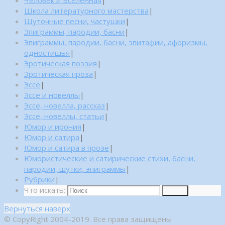
Человек и Вселенная
|
Школа литературного мастерства
|
Шуточные песни, частушки
|
Эпиграммы, пародии, басни
|
Эпиграммы, пародии, басни, эпитафии, афоризмы,
одностишья
|
Эротическая поэзия
|
Эротическая проза
|
Эссе
|
Эссе и новеллы
|
Эссе, новелла, рассказ
|
Эссе, новеллы, статьи
|
Юмор и ирония
|
Юмор и сатира
|
Юмор и сатира в прозе
|
Юмористические и сатирические стихи, басни,
пародии, шутки, эпиграммы
|
Рубрики
|
Что искать:
Поиск
Вернуться наверх
© CopyRight 2004-2019. Все права защищены