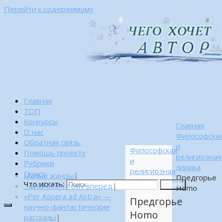
Перейти к содержимому
Главная
ТОП
Конкурсы
Главная
О нас
Философска
Обратная связь
и
Философская
Помощь проекту
религиозная
и
Рубрики
лирика
религиозная
Поиск
Малые жанры
|
Предгорье
лирика
Что искать:
…много лет тому вперед
|
Поиск
Homo
«Per Aspera ad Astra» —
Предгорье
научно-фантастические
Homo
рассказы
|