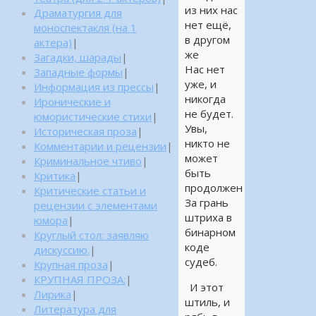
из них нас
Драматургия для
нет ещё,
моноспектакля (на 1
в другом
актера)
|
же
Загадки, шарады
|
Нас нет
Западные формы
|
уже, и
Информация из прессы
|
никогда
Иронические и
не будет.
юмористические стихи
|
Увы,
Историческая проза
|
никто не
Комментарии и рецензии
|
может
Криминальное чтиво
|
быть
Критика
|
продолжен
Критические статьи и
За грань
рецензии с элементами
штриха в
юмора
|
бинарном
Круглый стол: заявляю
коде
дискуссию.
|
судеб.
Крупная проза
|
КРУПНАЯ ПРОЗА:
|
И этот
Лирика
|
штиль, и
Литература для