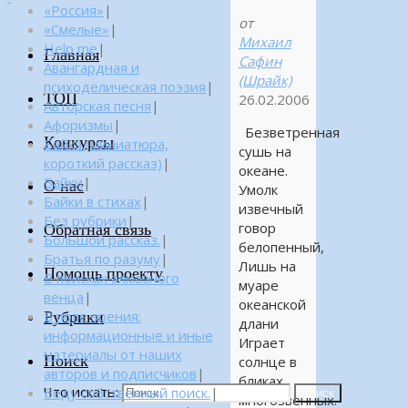
«Россия»
|
от
«Смелые»
|
Михаил
Help me
|
Главная
Сафин
Авангардная и
(Шрайк)
психоделическая поэзия
|
ТОП
26.02.2006
Авторская песня
|
Афоризмы
|
Безветренная
Конкурсы
Байка (миниатюра,
сушь на
короткий рассказ)
|
океане.
Байки
|
О нас
Умолк
Байки в стихах
|
извечный
Без рубрики
|
говор
Обратная связь
Большой рассказ.
|
белопенный,
Братья по разуму
|
Лишь на
Помощь проекту
В поисках алмазного
муаре
венца
|
океанской
Рубрики
В поле зрения:
длани
информационные и иные
Играет
материалы от наших
Поиск
солнце в
авторов и подписчиков
|
бликах
Что искать:
Веду собственный поиск.
|
Поиск
многозвенных.