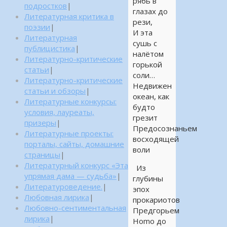
рябь в
подростков
|
глазах до
Литературная критика в
рези,
поэзии
|
И эта
Литературная
сушь с
публицистика
|
налётом
Литературно-критические
горькой
статьи
|
соли…
Литературно-критические
Недвижен
статьи и обзоры
|
океан, как
Литературные конкурсы:
будто
условия, лауреаты,
грезит
призеры
|
Предосознаньем
Литературные проекты:
восходящей
порталы, сайты, домашние
воли
страницы
|
Литературный конкурс «Эта
Из
упрямая дама — судьба»
|
глубины
Литературоведение.
|
эпох
Любовная лирика
|
прокариотов
Любовно-сентиментальная
Предгорьем
лирика
|
Homo до