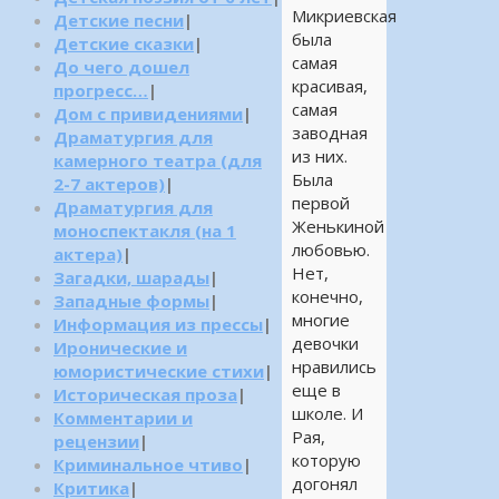
Микриевская
Детские песни
|
была
Детские сказки
|
самая
До чего дошел
красивая,
прогресс…
|
самая
Дом с привидениями
|
заводная
Драматургия для
из них.
камерного театра (для
Была
2-7 актеров)
|
первой
Драматургия для
Женькиной
моноспектакля (на 1
любовью.
актера)
|
Нет,
Загадки, шарады
|
конечно,
Западные формы
|
многие
Информация из прессы
|
девочки
Иронические и
нравились
юмористические стихи
|
еще в
Историческая проза
|
школе. И
Комментарии и
Рая,
рецензии
|
которую
Криминальное чтиво
|
догонял
Критика
|