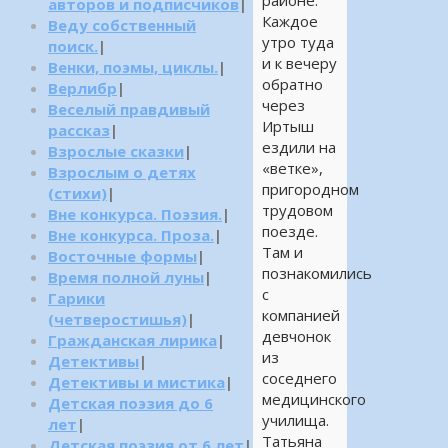
районе.
авторов и подписчиков
|
Каждое
Веду собственный
утро туда
поиск.
|
и к вечеру
Венки, поэмы, циклы.
|
обратно
Верлибр
|
через
Веселый правдивый
Иртыш
рассказ
|
ездили на
Взрослые сказки
|
«ветке»,
Взрослым о детях
пригородном
(стихи)
|
трудовом
Вне конкурса. Поэзия.
|
поезде.
Вне конкурса. Проза.
|
Там и
Восточные формы
|
познакомились
Время полной луны
|
с
Гарики
компанией
(четверостишья)
|
девчонок
Гражданская лирика
|
из
Детективы
|
соседнего
Детективы и мистика
|
медицинского
Детская поэзия до 6
училища.
лет
|
Татьяна
Детская поэзия от 6 лет
|