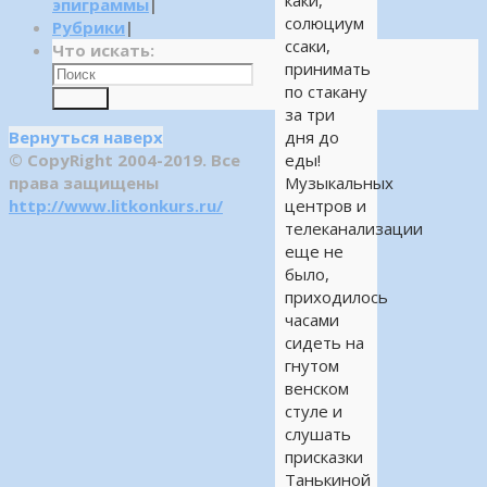
каки,
эпиграммы
|
солюциум
Рубрики
|
ссаки,
Что искать:
принимать
по стакану
Поиск
за три
Вернуться наверх
дня до
© CopyRight 2004-2019. Все
еды!
права защищены
Музыкальных
http://www.litkonkurs.ru/
центров и
телеканализации
еще не
было,
приходилось
часами
сидеть на
гнутом
венском
стуле и
слушать
присказки
Танькиной