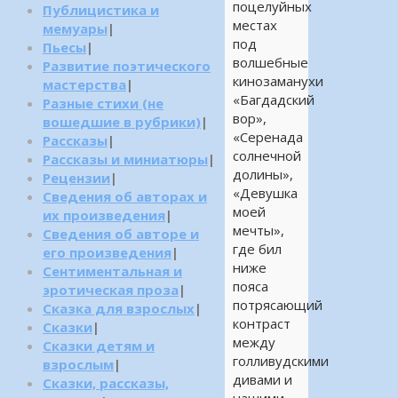
поцелуйных
Публицистика и
местах
мемуары
|
под
Пьесы
|
волшебные
Развитие поэтического
кинозаманухи
мастерства
|
«Багдадский
Разные стихи (не
вор»,
вошедшие в рубрики)
|
«Серенада
Рассказы
|
солнечной
Рассказы и миниатюры
|
долины»,
Рецензии
|
«Девушка
Сведения об авторах и
моей
их произведения
|
мечты»,
Сведения об авторе и
где бил
его произведения
|
ниже
Сентиментальная и
пояса
эротическая проза
|
потрясающий
Сказка для взрослых
|
контраст
Сказки
|
между
Сказки детям и
голливудскими
взрослым
|
дивами и
Сказки, рассказы,