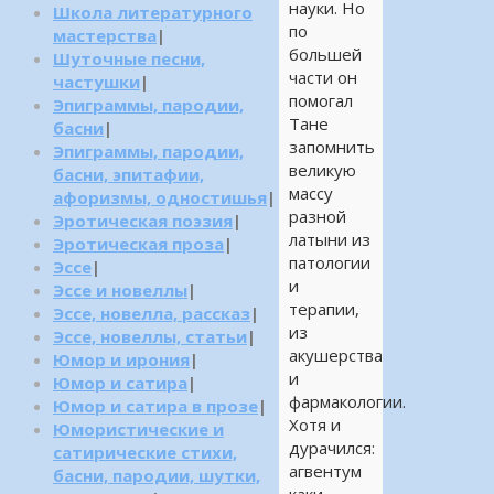
науки. Но
Школа литературного
по
мастерства
|
большей
Шуточные песни,
части он
частушки
|
помогал
Эпиграммы, пародии,
Тане
басни
|
запомнить
Эпиграммы, пародии,
великую
басни, эпитафии,
массу
афоризмы, одностишья
|
разной
Эротическая поэзия
|
латыни из
Эротическая проза
|
патологии
Эссе
|
и
Эссе и новеллы
|
терапии,
Эссе, новелла, рассказ
|
из
Эссе, новеллы, статьи
|
акушерства
Юмор и ирония
|
и
Юмор и сатира
|
фармакологии.
Юмор и сатира в прозе
|
Хотя и
Юмористические и
дурачился:
сатирические стихи,
агвентум
басни, пародии, шутки,