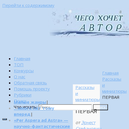
Перейти к содержимому
Главная
ТОП
Конкурсы
Главная
О нас
Рассказы
Обратная связь
и
Рассказы
Помощь проекту
миниатюры
и
Рубрики
ПЕРВАЯ
миниатюры
Поиск
Малые жанры
|
Что искать:
…много лет тому
Поиск
ПЕРВАЯ
вперед
|
«Per Aspera ad Astra» —
от
Эрнест
научно-фантастические
Стефанович