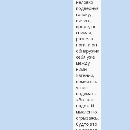
неловко
подвернув
голову,
ничего,
вроде, не
снимая,
развела
ноги, и он
обнаружил
себя уже
между
ними.
Евгений,
помнится,
успел
подумать:
«Вот как
надо». И
мысленно
огрызаясь,
будто это