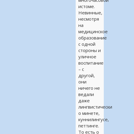
многочасовой
истоме.
Невинные,
несмотря
на
медицинское
образование
с одной
стороны и
уличное
воспитание
– с
другой,
они
ничего не
ведали
даже
лингвистически
о минете,
куннилингусе,
петтинге.
То есть о