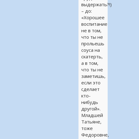
выдержать?!)
– до:
«Хорошее
воспитание
не в том,
что ты не
прольешь
соуса на
скатерть,
а в том,
что ты не
заметишь,
если это
сделает
кто-
нибудь
другой».
Младшей
Татьяне,
тоже
Федоровне,