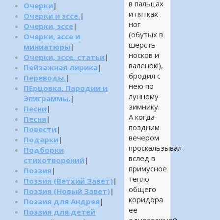
в пальцах
Очерки
|
и пятках
Очерки и эссе.
|
ног
Очерки, эссе
|
(обутых в
Очерки, эссе и
шерсть
миниатюры
|
носков и
Очерки, эссе, статьи
|
валенок!),
Пейзажная лирика
|
бродил с
Переводы.
|
нею по
ПЕрцовка. Пародии и
лунному
Эпиграммы.
|
зимнику.
Песни
|
А когда
Песня
|
поздним
Повести
|
вечером
Подарки
|
проскальзывал
Подборки
вслед в
стихотворений
|
примусное
Поэзия
|
тепло
Поэзия (Ветхий Завет)
|
общего
Поэзия (Новый Завет)
|
коридора
Поэзия для Андрея
|
ее
Поэзия для детей