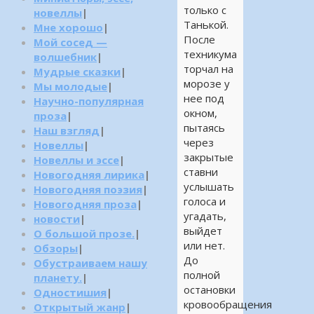
только с
новеллы
|
Танькой.
Мне хорошо
|
После
Мой сосед —
техникума
волшебник
|
торчал на
Мудрые сказки
|
морозе у
Мы молодые
|
нее под
Научно-популярная
окном,
проза
|
пытаясь
Наш взгляд
|
через
Новеллы
|
закрытые
Новеллы и эссе
|
ставни
Новогодняя лирика
|
услышать
Новогодняя поэзия
|
голоса и
Новогодняя проза
|
угадать,
новости
|
выйдет
О большой прозе.
|
или нет.
Обзоры
|
До
Обустраиваем нашу
полной
планету.
|
остановки
Одностишия
|
кровообращения
Открытый жанр
|