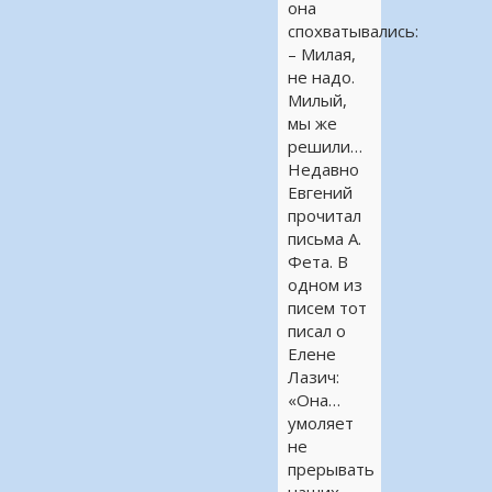
она
спохватывались:
– Милая,
не надо.
Милый,
мы же
решили…
Недавно
Евгений
прочитал
письма А.
Фета. В
одном из
писем тот
писал о
Елене
Лазич:
«Она…
умоляет
не
прерывать