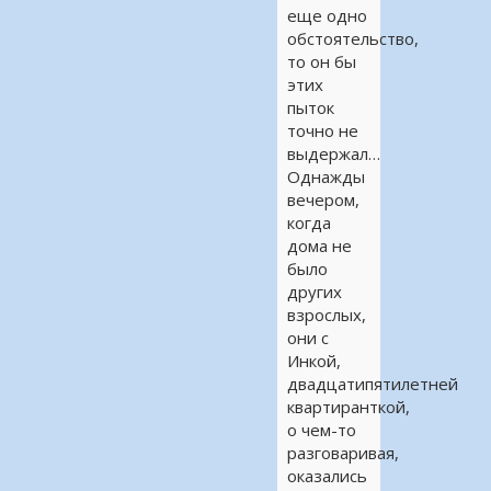
еще одно
обстоятельство,
то он бы
этих
пыток
точно не
выдержал…
Однажды
вечером,
когда
дома не
было
других
взрослых,
они с
Инкой,
двадцатипятилетней
квартиранткой,
о чем-то
разговаривая,
оказались