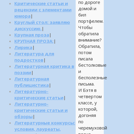
по дороге
Критические статьи и
домой и
рецензии с элементами
бил
юмора
|
портфелем.
Круглый стол: заявляю
Чтобы
дискуссию.
|
обратила
Крупная проза
|
внимание?
КРУПНАЯ ПРОЗА:
|
Обратила,
Лирика
|
потом
Литература для
писала
подростков
|
бестолковые
Литературная критика в
и
поэзии
|
бесполезные
Литературная
письма.
публицистика
|
И Бэтя в
Литературно-
четвертом
критические статьи
|
классе, у
Литературно-
которой,
критические статьи и
догоняя
обзоры
|
по
Литературные конкурсы:
черемуховой
условия, лауреаты,