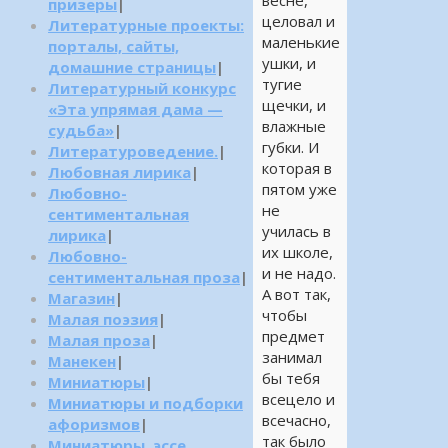
весне,
призеры
|
целовал и
Литературные проекты:
маленькие
порталы, сайты,
ушки, и
домашние страницы
|
тугие
Литературный конкурс
щечки, и
«Эта упрямая дама —
влажные
судьба»
|
губки. И
Литературоведение.
|
которая в
Любовная лирика
|
пятом уже
Любовно-
не
сентиментальная
училась в
лирика
|
их школе,
Любовно-
и не надо.
сентиментальная проза
|
А вот так,
Магазин
|
чтобы
Малая поэзия
|
предмет
Малая проза
|
занимал
Манекен
|
бы тебя
Миниатюры
|
всецело и
Миниатюры и подборки
всечасно,
афоризмов
|
так было
Миниатюры, эссе,