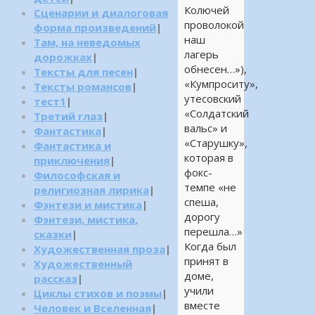
Колючей
Сценарии и диалоговая
проволокой
форма произведений
|
наш
Там, на неведомых
лагерь
дорожках
|
обнесен…»),
Тексты для песен
|
«Кумпроситу»,
Тексты романсов
|
утесовский
тест1
|
«Солдатский
Третий глаз
|
вальс» и
Фантастика
|
«Старушку»,
Фантастика и
которая в
приключения
|
фокс-
Философская и
темпе «не
религиозная лирика
|
спеша,
Фэнтези и мистика
|
дорогу
Фэнтези, мистика,
перешла…»
сказки
|
Когда был
Художественная проза
|
принят в
Художественный
доме,
рассказ
|
учили
Циклы стихов и поэмы
|
вместе
Человек и Вселенная
|