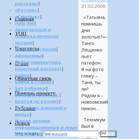
рассказы
|
21.02.2006
«Россия»
|
«Смелые»
|
«Татьяна,
Главная
Help me
|
помнишь
Авангардная и
дни
ТОП
психоделическая
золотые?»–
поэзия
|
Танго
Конкурсы
Авторская песня
|
Лещенко
Афоризмы
|
льет
Байка (миниатюра,
патефон.
О нас
короткий рассказ)
|
Я на фото
Байки
|
гляжу –
Обратная связь
Байки в стихах
|
Таня, ты
Без рубрики
|
ли?
Помощь проекту
Большой рассказ.
|
Рядом я –
Братья по разуму
|
новоомский
Рубрики
В поисках алмазного
пижон…
венца
|
Техникум
В поле зрения:
Поиск
был в
информационные и иные
Ленинском
Что искать:
материалы от наших
Поиск