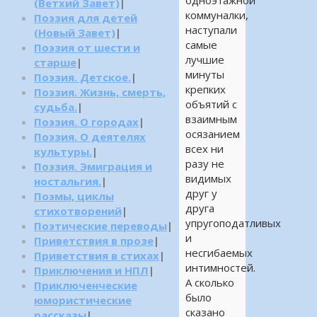
одноэтажной
(Ветхий Завет)
|
коммуналки,
Поэзия для детей
наступали
(Новый Завет)
|
самые
Поэзия от шести и
лучшие
старше
|
минуты
Поэзия. Детское.
|
крепких
Поэзия. Жизнь, смерть,
объятий с
судьба.
|
взаимным
Поэзия. О городах
|
осязанием
Поэзия. О деятелях
всех ни
культуры.
|
разу не
Поэзия. Эмиграция и
видимых
ностальгия.
|
друг у
Поэмы, циклы
друга
стихотворений
|
упругоподатливых
Поэтические переводы
|
и
Приветствия в прозе
|
несгибаемых
Приветствия в стихах
|
интимностей.
Приключения и НПЛ
|
А сколько
Приключенческие
было
юмористические
сказано
рассказы
|