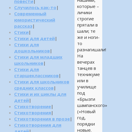
нашими,
повести
|
которые –
Случилось как-то
|
личики
Современный
строгие
юмористический
прятали в
рассказ
|
шали; те
Стихи
|
же и ноги-
Стихи для детей
|
то
Стихи для
разнагишали!
дошкольников
|
На
Стихи для младших
вечерах
школьников
|
танцев в
Стихи для
техникуме
старшеклассников
|
или в
Стихи для школьников
училище
средних классов
|
под
Стихи и их циклы для
«Брызги
детей
|
шампанского»
Стихотворение
|
(«Новый
Стихотворения
|
год,
Стихотворения в прозе
|
порядки
Стихотворения для
новые.
детей
|