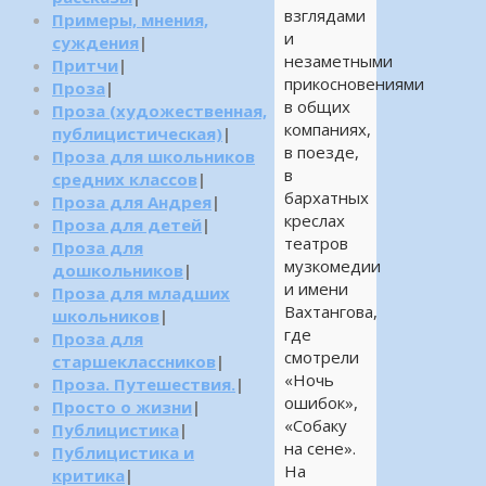
взглядами
Примеры, мнения,
и
суждения
|
незаметными
Притчи
|
прикосновениями
Проза
|
в общих
Проза (художественная,
компаниях,
публицистическая)
|
в поезде,
Проза для школьников
в
средних классов
|
бархатных
Проза для Андрея
|
креслах
Проза для детей
|
театров
Проза для
музкомедии
дошкольников
|
и имени
Проза для младших
Вахтангова,
школьников
|
где
Проза для
смотрели
старшеклассников
|
«Ночь
Проза. Путешествия.
|
ошибок»,
Просто о жизни
|
«Собаку
Публицистика
|
на сене».
Публицистика и
На
критика
|