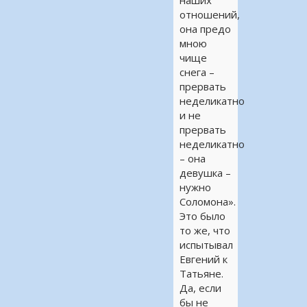
наших
отношений,
она предо
мною
чище
снега –
прервать
неделикатно
и не
прервать
неделикатно
– она
девушка –
нужно
Соломона».
Это было
то же, что
испытывал
Евгений к
Татьяне.
Да, если
бы не