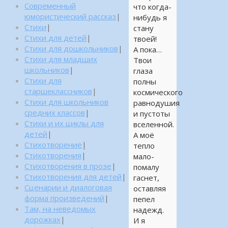
Современный
что когда-
юмористический рассказ
|
нибудь я
Стихи
|
стану
Стихи для детей
|
твоей!
Стихи для дошкольников
|
А пока…
Стихи для младших
Твои
школьников
|
глаза
Стихи для
полны
старшеклассников
|
космического
Стихи для школьников
равнодушия
средних классов
|
и пустоты
Стихи и их циклы для
вселенной.
детей
|
А моё
Стихотворение
|
тепло
Стихотворения
|
мало-
Стихотворения в прозе
|
помалу
Стихотворения для детей
|
гаснет,
Сценарии и диалоговая
оставляя
форма произведений
|
пепел
Там, на неведомых
надежд.
дорожках
|
И я