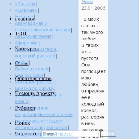
Нина
«Россия»
|
23.01.2006
«Смелые»
|
Help me
|
Главная
В моих
Авангардная и
глазах –
психоделическая поэзия
|
так много
ТОП
Авторская песня
|
любви!
Афоризмы
|
В твоих
Конкурсы
Байка (миниатюра,
же –
короткий рассказ)
|
пустота.
Байки
|
О нас
Она
Байки в стихах
|
поглощает
Без рубрики
|
мою
Обратная связь
Большой рассказ.
|
любовь,
Братья по разуму
|
отправляя
Помощь проекту
В поисках алмазного
её в
венца
|
холодный
Рубрики
В поле зрения:
космос,
информационные и иные
растворяя
материалы от наших
Поиск
в нём,
авторов и подписчиков
|
заставляя
Что искать:
Веду собственный поиск.
|
Поиск
исчезнуть