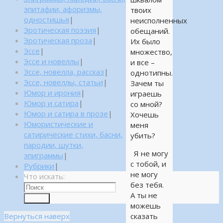
эпитафии, афоризмы,
твоих
одностишья
|
неисполненных
Эротическая поэзия
|
обещаний.
Эротическая проза
|
Их было
Эссе
|
множество,
Эссе и новеллы
|
и все –
Эссе, новелла, рассказ
|
однотипны.
Эссе, новеллы, статьи
|
Зачем ты
Юмор и ирония
|
играешь
Юмор и сатира
|
со мной?
Юмор и сатира в прозе
|
Хочешь
Юмористические и
меня
сатирические стихи, басни,
убить?
пародии, шутки,
Я не могу
эпиграммы
|
с тобой, и
Рубрики
|
не могу
Что искать:
без тебя.
А ты не
Поиск
можешь
Вернуться наверх
сказать