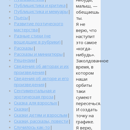
Публицистика и критика
|
малыш, —
Публицистика и мемуары
|
обещаешь
Пьесы
|
ты.
Развитие поэтического
Я не
мастерства
|
верю, что
Разные стихи (не
наступит
вошедшие в рубрики)
|
это самое
Рассказы
|
«когда-
Рассказы и миниатюры
|
нибудь».
Рецензии
|
Заколдованное
Сведения об авторах и их
время, в
произведения
|
котором
Сведения об авторе и его
наши
произведения
|
орбиты
Сентиментальная и
таки
эротическая проза
|
сумеют
Сказка для взрослых
|
пересечься.
Сказки
|
И создать
Сказки детям и взрослым
|
точку на
Сказки, рассказы, повести
|
графике.
Случилось как-то
|
Я верю,