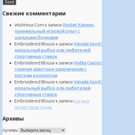
Свежие комментарии
WishHour.Com
к записи
Riobet Казино:
премиальный игровой опыт с
щедрыми бонусами
Embroidered Blouse
к записи
Vavada Sport:
идеальный выбор для любителей
спортивных ставок
Embroidered Blouse
к записи
Vodka Casino:
горячие азартные развлечения с
русским колоритом
Embroidered Blouse
к записи
Vavada Sport:
идеальный выбор для любителей
спортивных ставок
Embroidered Blouse
к записи
Когда я
целую твою грудь
Архивы
Архивы