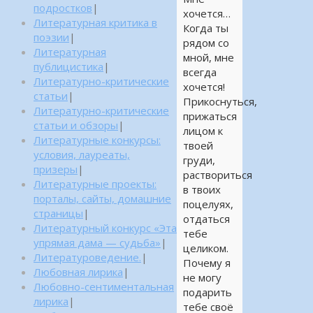
подростков
|
хочется…
Литературная критика в
Когда ты
поэзии
|
рядом со
Литературная
мной, мне
публицистика
|
всегда
Литературно-критические
хочется!
статьи
|
Прикоснуться,
Литературно-критические
прижаться
статьи и обзоры
|
лицом к
Литературные конкурсы:
твоей
условия, лауреаты,
груди,
призеры
|
раствориться
Литературные проекты:
в твоих
порталы, сайты, домашние
поцелуях,
страницы
|
отдаться
Литературный конкурс «Эта
тебе
упрямая дама — судьба»
|
целиком.
Литературоведение.
|
Почему я
Любовная лирика
|
не могу
Любовно-сентиментальная
подарить
лирика
|
тебе своё