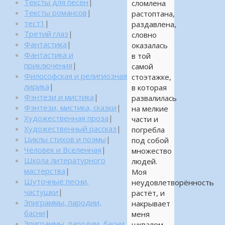
Тексты для песен
|
сломлена
Тексты романсов
|
растоптана,
тест1
|
раздавлена,
Третий глаз
|
словно
Фантастика
|
оказалась
Фантастика и
в той
приключения
|
самой
Философская и религиозная
стоэтажке,
лирика
|
в которая
Фэнтези и мистика
|
развалилась
Фэнтези, мистика, сказки
|
на мелкие
Художественная проза
|
части и
Художественный рассказ
|
погребла
Циклы стихов и поэмы
|
под собой
Человек и Вселенная
|
множество
Школа литературного
людей.
мастерства
|
Моя
Шуточные песни,
неудовлетворённость
частушки
|
растёт, и
Эпиграммы, пародии,
накрывает
басни
|
меня
Эпиграммы, пародии, басни,
шквалом