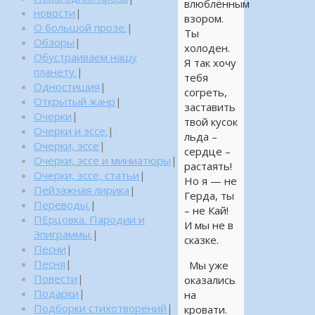
влюблённым
новости
|
взором.
О большой прозе.
|
Ты
Обзоры
|
холоден.
Обустраиваем нашу
Я так хочу
планету.
|
тебя
Одностишия
|
согреть,
Открытый жанр
|
заставить
Очерки
|
твой кусок
Очерки и эссе.
|
льда –
Очерки, эссе
|
сердце –
Очерки, эссе и миниатюры
|
растаять!
Очерки, эссе, статьи
|
Но я — не
Пейзажная лирика
|
Герда, ты
Переводы.
|
– не Кай!
ПЕрцовка. Пародии и
И мы не в
Эпиграммы.
|
сказке.
Песни
|
Песня
|
Мы уже
Повести
|
оказались
Подарки
|
на
Подборки стихотворений
|
кровати.