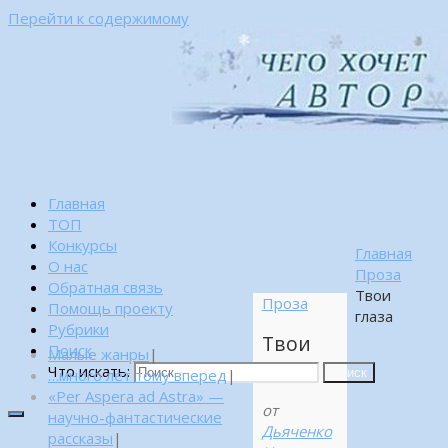
Перейти к содержимому
Главная
ТОП
Конкурсы
Главная
О нас
Проза
Обратная связь
Твои
Проза
Помощь проекту
глаза
Рубрики
Твои
Поиск
Малые жанры
|
глаза
Что искать:
…много лет тому вперед
|
Поиск
«Per Aspera ad Astra» —
от
научно-фантастические
Дьяченко
рассказы
|