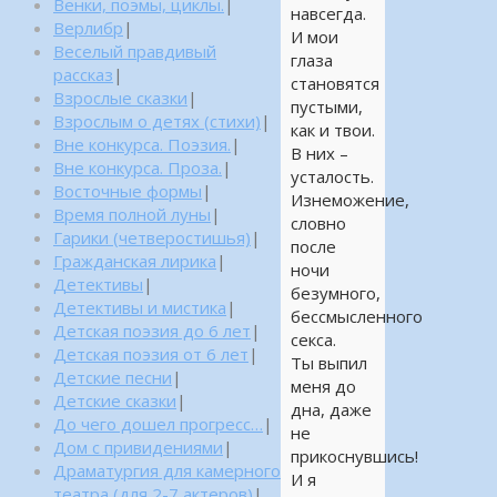
Венки, поэмы, циклы.
|
навсегда.
Верлибр
|
И мои
Веселый правдивый
глаза
рассказ
|
становятся
Взрослые сказки
|
пустыми,
Взрослым о детях (стихи)
|
как и твои.
Вне конкурса. Поэзия.
|
В них –
Вне конкурса. Проза.
|
усталость.
Восточные формы
|
Изнеможение,
Время полной луны
|
словно
Гарики (четверостишья)
|
после
Гражданская лирика
|
ночи
Детективы
|
безумного,
Детективы и мистика
|
бессмысленного
Детская поэзия до 6 лет
|
секса.
Детская поэзия от 6 лет
|
Ты выпил
Детские песни
|
меня до
Детские сказки
|
дна, даже
До чего дошел прогресс…
|
не
Дом с привидениями
|
прикоснувшись!
Драматургия для камерного
И я
театра (для 2-7 актеров)
|