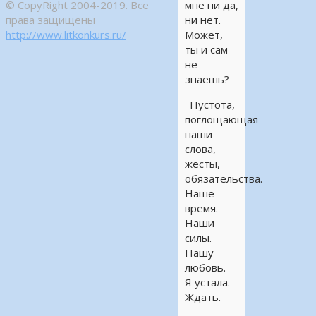
© CopyRight 2004-2019. Все
мне ни да,
права защищены
ни нет.
http://www.litkonkurs.ru/
Может,
ты и сам
не
знаешь?
Пустота,
поглощающая
наши
слова,
жесты,
обязательства.
Наше
время.
Наши
силы.
Нашу
любовь.
Я устала.
Ждать.