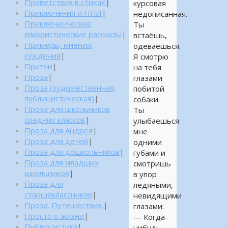
Приветствия в стихах
|
курсовая
Приключения и НПЛ
|
недописанная.
Приключенческие
Ты
юмористические рассказы
|
встаёшь,
Примеры, мнения,
одеваешься.
суждения
|
Я смотрю
Притчи
|
на тебя
Проза
|
глазами
Проза (художественная,
побитой
публицистическая)
|
собаки.
Проза для школьников
Ты
средних классов
|
улыбаешься
Проза для Андрея
|
мне
Проза для детей
|
одними
Проза для дошкольников
|
губами и
Проза для младших
смотришь
школьников
|
в упор
Проза для
ледяными,
старшеклассников
|
невидящими
Проза. Путешествия.
|
глазами:
Просто о жизни
|
— Когда-
Публицистика
|
нибудь,