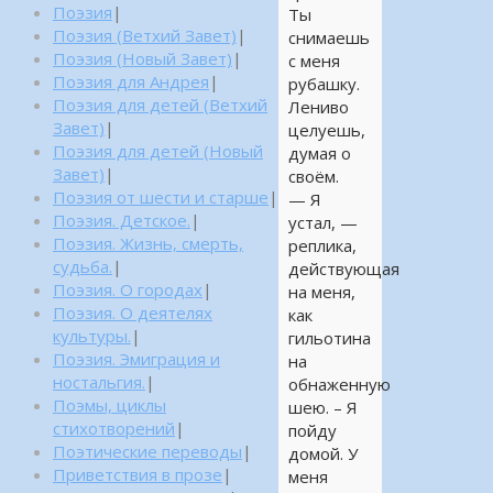
Поэзия
|
Ты
Поэзия (Ветхий Завет)
|
снимаешь
Поэзия (Новый Завет)
|
с меня
Поэзия для Андрея
|
рубашку.
Поэзия для детей (Ветхий
Лениво
Завет)
|
целуешь,
Поэзия для детей (Новый
думая о
Завет)
|
своём.
Поэзия от шести и старше
|
— Я
Поэзия. Детское.
|
устал, —
Поэзия. Жизнь, смерть,
реплика,
судьба.
|
действующая
Поэзия. О городах
|
на меня,
Поэзия. О деятелях
как
культуры.
|
гильотина
Поэзия. Эмиграция и
на
ностальгия.
|
обнаженную
Поэмы, циклы
шею. – Я
стихотворений
|
пойду
Поэтические переводы
|
домой. У
Приветствия в прозе
|
меня