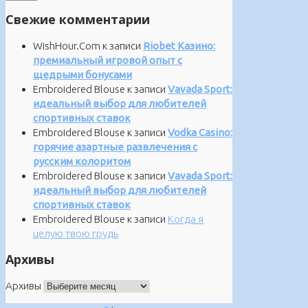
Свежие комментарии
WishHour.Com
к записи
Riobet Казино:
премиальный игровой опыт с
щедрыми бонусами
Embroidered Blouse
к записи
Vavada Sport:
идеальный выбор для любителей
спортивных ставок
Embroidered Blouse
к записи
Vodka Casino:
горячие азартные развлечения с
русским колоритом
Embroidered Blouse
к записи
Vavada Sport:
идеальный выбор для любителей
спортивных ставок
Embroidered Blouse
к записи
Когда я
целую твою грудь
Архивы
Архивы