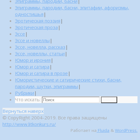
Эпиграммы, пародии, басни
|
Эпиграммы, пародии, басни, эпитафии, афоризмы,
одностишья
|
Эротическая поэзия
|
Эротическая проза
|
Эссе
|
Эссе и новеллы
|
Эссе, новелла, рассказ
|
Эссе, новеллы, статьи
|
Юмор и ирония
|
Юмор и сатира
|
Юмор и сатира в прозе
|
Юмористические и сатирические стихи, басни,
пародии, шутки, эпиграммы
|
Рубрики
|
Что искать:
Поиск
Вернуться наверх
© CopyRight 2004-2019. Все права защищены
http://www.litkonkurs.ru/
Работает на
Fluida
&
WordPress.