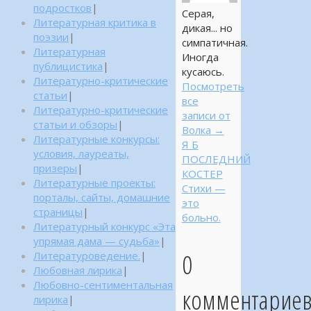
подростков
|
Серая,
Литературная критика в
дикая... но
поэзии
|
симпатичная.
Литературная
Иногда
публицистика
|
кусаюсь.
Литературно-критические
Посмотреть
статьи
|
все
Литературно-критические
записи от
статьи и обзоры
|
Волка
→
Литературные конкурсы:
Я Б
условия, лауреаты,
ПОСЛЕДНИЙ
призеры
|
КОСТЕР
Литературные проекты:
Стихи —
порталы, сайты, домашние
это
страницы
|
больно.
Литературный конкурс «Эта
упрямая дама — судьба»
|
0
Литературоведение.
|
Любовная лирика
|
Любовно-сентиментальная
комментарие
лирика
|