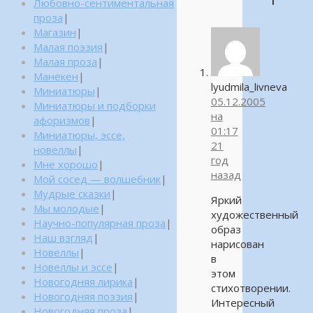
Любовно-сентиментальная
проза
|
Магазин
|
Малая поэзия
|
Малая проза
|
Манекен
|
lyudmila_livneva
Миниатюры
|
05.12.2005
Миниатюры и подборки
на
афоризмов
|
01:17
Миниатюры, эссе,
21
новеллы
|
год
Мне хорошо
|
назад
Мой сосед — волшебник
|
Мудрые сказки
|
Яркий
Мы молодые
|
художественный
Научно-популярная проза
|
образ
Наш взгляд
|
нарисован
Новеллы
|
в
Новеллы и эссе
|
этом
Новогодняя лирика
|
стихотворении.
Новогодняя поэзия
|
Интересный
Новогодняя проза
|