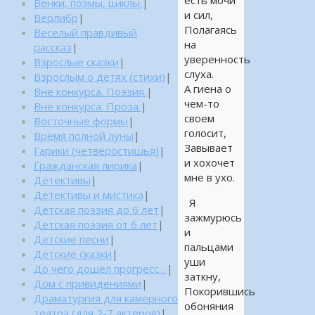
есть мочи
Венки, поэмы, циклы.
|
и сил,
Верлибр
|
Полагаясь
Веселый правдивый
на
рассказ
|
уверенность
Взрослые сказки
|
слуха.
Взрослым о детях (стихи)
|
А гиена о
Вне конкурса. Поэзия.
|
чем-то
Вне конкурса. Проза.
|
своем
Восточные формы
|
голосит,
Время полной луны
|
Завывает
Гарики (четверостишья)
|
и хохочет
Гражданская лирика
|
мне в ухо.
Детективы
|
Детективы и мистика
|
Я
Детская поэзия до 6 лет
|
зажмурюсь
Детская поэзия от 6 лет
|
и
Детские песни
|
пальцами
Детские сказки
|
уши
До чего дошел прогресс…
|
заткну,
Дом с привидениями
|
Покорившись
Драматургия для камерного
обоняния
театра (для 2-7 актеров)
|