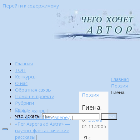
Перейти к содержимому
Главная
ТОП
Конкурсы
Главная
О нас
Поэзия
Обратная связь
Гиена.
Поэзия
Помощь проекту
Рубрики
Гиена.
Поиск
Малые жанры
|
Что искать:
…много лет тому вперед
|
Поиск
от
Волка
«Per Aspera ad Astra» —
01.11.2005
научно-фантастические
рассказы
|
Я с