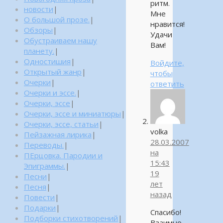
ритм.
новости
|
Мне
О большой прозе.
|
нравится!
Обзоры
|
Удачи
Обустраиваем нашу
Вам!
планету.
|
Одностишия
|
Войдите,
Открытый жанр
|
чтобы
Очерки
|
ответить
Очерки и эссе.
|
Очерки, эссе
|
Очерки, эссе и миниатюры
|
Очерки, эссе, статьи
|
volka
Пейзажная лирика
|
28.03.2007
Переводы.
|
на
ПЕрцовка. Пародии и
15:43
Эпиграммы.
|
19
Песни
|
лет
Песня
|
назад
Повести
|
Подарки
|
Спасибо!
Подборки стихотворений
|
Взаимно