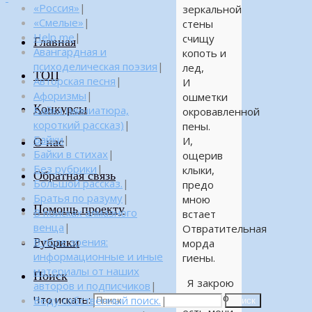
«Россия»
|
зеркальной
«Смелые»
|
стены
Help me
|
счищу
Главная
Авангардная и
копоть и
психоделическая поэзия
|
лед,
ТОП
Авторская песня
|
И
Афоризмы
|
ошметки
Конкурсы
Байка (миниатюра,
окровавленной
короткий рассказ)
|
пены.
Байки
|
И,
О нас
Байки в стихах
|
ощерив
Без рубрики
|
клыки,
Обратная связь
Большой рассказ.
|
предо
Братья по разуму
|
мною
Помощь проекту
В поисках алмазного
встает
венца
|
Отвратительная
Рубрики
В поле зрения:
морда
информационные и иные
гиены.
материалы от наших
Поиск
Я закрою
авторов и подписчиков
|
глаза что
Что искать:
Веду собственный поиск.
|
Поиск