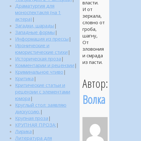
власти.
Драматургия для
И от
моноспектакля (на 1
зеркала,
актера)
|
словно от
Загадки, шарады
|
гроба,
Западные формы
|
шагну,
Информация из прессы
|
От
Иронические и
зловония
юмористические стихи
|
и смрада
Историческая проза
|
из пасти.
Комментарии и рецензии
|
Криминальное чтиво
|
Критика
|
Автор:
Критические статьи и
рецензии с элементами
Волка
юмора
|
Круглый стол: заявляю
дискуссию.
|
Крупная проза
|
КРУПНАЯ ПРОЗА:
|
Лирика
|
Литература для