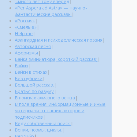
…много лет тому вперед
|
«Per Aspera ad Astra» — научно-
фантастические рассказы
|
«Россия»
|
«Смелые»
|
Help me
|
Авангардная и психоделическая поэзия
|
Авторская песня
|
Афоризмы
|
Байка (миниатюра, короткий рассказ)
|
Байки
|
Байки в стихах
|
Без рубрики
|
Большой рассказ.
|
Братья по разуму
|
В поисках алмазного венца
|
В поле зрения: информационные и иные
материалы от наших авторов и
подписчиков
|
Веду собственный поиск.
|
Венки, поэмы, циклы.
|
Верлибр
|