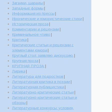
Загадки, шарады
|
Западные формы
|
Информация из прессы
|
Иронические и юмористические стихи
|
Историческая проза
|
Комментарии и рецензии
|
Криминальное чтиво
|
Критика
|
Критические статьи и рецензии с
элементами юмора
|
Круглый стол: заявляю дискуссию.
|
Крупная проза
|
КРУПНАЯ ПРОЗА:
|
Лирика
|
Литература для подростков
|
Литературная критика в поэзии
|
Литературная публицистика
|
Литературно-критические статьи
|
Литературно-критические статьи и
обзоры
|
Литературные конкурсы: условия,