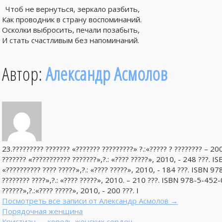
Чтоб не вернуться, зеркало разбить,
Как проводник в страну воспоминаний.
Осколки выбросить, печали позабыть,
И стать счастливым без напоминаний.
Автор:
Александр Асмолов
23.????????? ??????? «??????? ?????????» ?.:«????? ? ???????? –
??????? «??????????? ???????»,?.: «???? ?????», 2010, - 248 ???.
«?????????? ???? ?????»,?.: «???? ?????», 2010, - 184 ???. ISBN 
???????? ????»,?.: «???? ?????», 2010. – 210 ???. ISBN 978-5-452
??????»,?.:«???? ?????», 2010, - 200 ???. I
Посмотреть все записи от Александр Асмолов
→
Порядочная женщина
Кристиан — король женских сердец