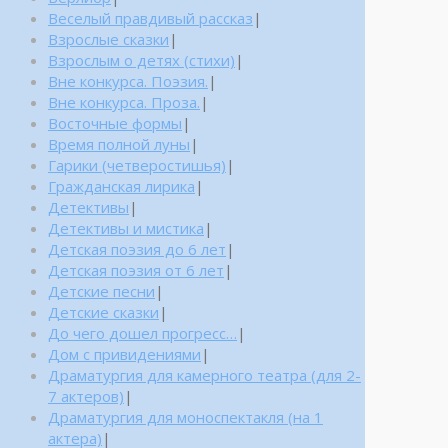
Веселый правдивый рассказ
|
Взрослые сказки
|
Взрослым о детях (стихи)
|
Вне конкурса. Поэзия.
|
Вне конкурса. Проза.
|
Восточные формы
|
Время полной луны
|
Гарики (четверостишья)
|
Гражданская лирика
|
Детективы
|
Детективы и мистика
|
Детская поэзия до 6 лет
|
Детская поэзия от 6 лет
|
Детские песни
|
Детские сказки
|
До чего дошел прогресс…
|
Дом с привидениями
|
Драматургия для камерного театра (для 2-
7 актеров)
|
Драматургия для моноспектакля (на 1
актера)
|