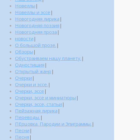
Новеллы
|
Новеллы и эссе
|
Новогодняя лирика
|
Новогодняя поэзия
|
Новогодняя проза
|
новости
|
О большой прозе.
|
Обзоры
|
Обустраиваем нашу планету.
|
Одностишия
|
Открытый жанр
|
Очерки
|
Очерки и эссе.
|
Очерки, эссе
|
Очерки, эссе и миниатюры
|
Очерки, эссе, статьи
|
Пейзажная лирика
|
Переводы.
|
ПЕрцовка. Пародии и Эпиграммы.
|
Песни
|
Песня
|