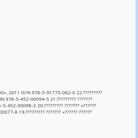
 2000», 2011 IS?N 978-5-91775-062-0 22.?????????
 ISBN 978-5-452-00094-5 21.????????? ???????
978-5-452-00098-3 20.????????? ??????? «??????
-00077-8 19.????????? ??????? «?????? ??????