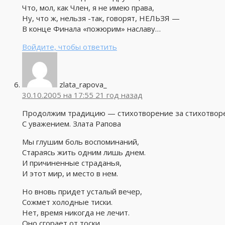
Что, мол, как Член, я не имею права,
Ну, что ж, нельзя -так, говорят, НЕЛЬЗЯ —
В конце Финала «пожюрим» наславу…
Войдите, чтобы ответить
zlata_rapova_
30.10.2005 на 17:55
21 год назад
Продолжим традицию — стихотворение за стихотвор
С уважением. Злата Рапова
Мы глушим боль воспоминаний,
Стараясь жить одним лишь днем.
И причиненные страданья,
И этот мир, и место в нем.
Но вновь придет усталый вечер,
Сожмет холодные тиски.
Нет, время никогда не лечит.
Оно сгорает от тоски.