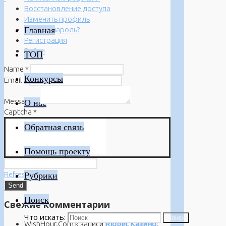
Восстановление доступа
Изменить профиль
Главная
Забыли пароль?
Регистрация
Войти
ТОП
Name
*
Конкурсы
Email
*
Message
*
О нас
Captcha
*
Обратная связь
Помощь проекту
Refresh
Рубрики
Поиск
Свежие комментарии
Что искать:
Поиск
WishHour.Com
к записи
Riobet Казино: