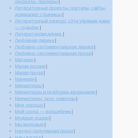
лауреаты, призеры
|
Литературные проекты: порталы, сайты,
домашние страницы
|
Литературный конкурс «Эта упрямая дама
— судьба»
|
Литературоведение.
|
Любовная лирика
|
Любовно-сентиментальная лирика
|
Любовно-сентиментальная проза
|
Магазин
|
Малая поэзия
|
Малая проза
|
Манекен
|
Миниатюры
|
Миниатюры и подборки афоризмов
|
Миниатюры, эссе, новеллы
|
Мне хорошо
|
Мой сосед — волшебник
|
Мудрые сказки
|
Мы молодые
|
Научно-популярная проза
|
Наш взгляд
|