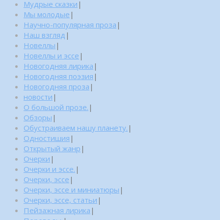
Мудрые сказки
|
Мы молодые
|
Научно-популярная проза
|
Наш взгляд
|
Новеллы
|
Новеллы и эссе
|
Новогодняя лирика
|
Новогодняя поэзия
|
Новогодняя проза
|
новости
|
О большой прозе.
|
Обзоры
|
Обустраиваем нашу планету.
|
Одностишия
|
Открытый жанр
|
Очерки
|
Очерки и эссе.
|
Очерки, эссе
|
Очерки, эссе и миниатюры
|
Очерки, эссе, статьи
|
Пейзажная лирика
|