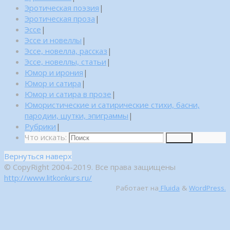
Эротическая поэзия
|
Эротическая проза
|
Эссе
|
Эссе и новеллы
|
Эссе, новелла, рассказ
|
Эссе, новеллы, статьи
|
Юмор и ирония
|
Юмор и сатира
|
Юмор и сатира в прозе
|
Юмористические и сатирические стихи, басни,
пародии, шутки, эпиграммы
|
Рубрики
|
Что искать:
Поиск
Вернуться наверх
© CopyRight 2004-2019. Все права защищены
http://www.litkonkurs.ru/
Работает на
Fluida
&
WordPress.