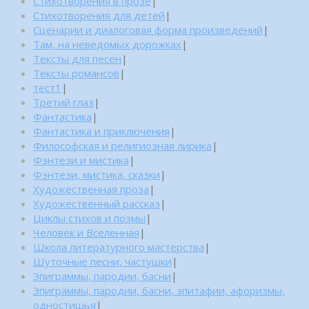
Стихотворения в прозе
|
Стихотворения для детей
|
Сценарии и диалоговая форма произведений
|
Там, на неведомых дорожках
|
Тексты для песен
|
Тексты романсов
|
тест1
|
Третий глаз
|
Фантастика
|
Фантастика и приключения
|
Философская и религиозная лирика
|
Фэнтези и мистика
|
Фэнтези, мистика, сказки
|
Художественная проза
|
Художественный рассказ
|
Циклы стихов и поэмы
|
Человек и Вселенная
|
Школа литературного мастерства
|
Шуточные песни, частушки
|
Эпиграммы, пародии, басни
|
Эпиграммы, пародии, басни, эпитафии, афоризмы,
одностишья
|