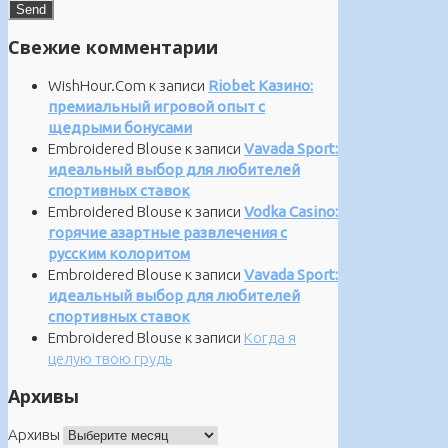
Свежие комментарии
WishHour.Com
к записи
Riobet Казино:
премиальный игровой опыт с
щедрыми бонусами
Embroidered Blouse
к записи
Vavada Sport:
идеальный выбор для любителей
спортивных ставок
Embroidered Blouse
к записи
Vodka Casino:
горячие азартные развлечения с
русским колоритом
Embroidered Blouse
к записи
Vavada Sport:
идеальный выбор для любителей
спортивных ставок
Embroidered Blouse
к записи
Когда я
целую твою грудь
Архивы
Архивы