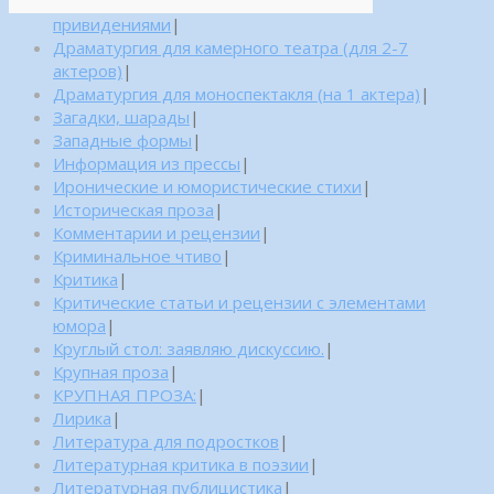
привидениями
|
Драматургия для камерного театра (для 2-7
актеров)
|
Драматургия для моноспектакля (на 1 актера)
|
Загадки, шарады
|
Западные формы
|
Информация из прессы
|
Иронические и юмористические стихи
|
Историческая проза
|
Комментарии и рецензии
|
Криминальное чтиво
|
Критика
|
Критические статьи и рецензии с элементами
юмора
|
Круглый стол: заявляю дискуссию.
|
Крупная проза
|
КРУПНАЯ ПРОЗА:
|
Лирика
|
Литература для подростков
|
Литературная критика в поэзии
|
Литературная публицистика
|