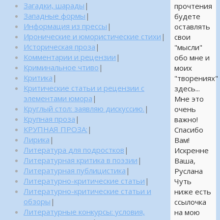
Загадки, шарады
|
прочтения
Западные формы
|
будете
Информация из прессы
|
оставлять
Иронические и юмористические стихи
|
свои
Историческая проза
|
"мысли"
Комментарии и рецензии
|
обо мне и
Криминальное чтиво
|
моих
Критика
|
"творениях"
Критические статьи и рецензии с
здесь...
элементами юмора
|
Мне это
Круглый стол: заявляю дискуссию.
|
очень
Крупная проза
|
важно!
КРУПНАЯ ПРОЗА:
|
Спасибо
Лирика
|
Вам!
Литература для подростков
|
Искренне
Литературная критика в поэзии
|
Ваша,
Литературная публицистика
|
Руслана
Литературно-критические статьи
|
Чуть
Литературно-критические статьи и
ниже есть
обзоры
|
ссылочка
Литературные конкурсы: условия,
на мою