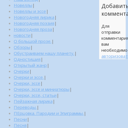
Добавит
Новеллы
|
Новеллы и эссе
|
коммент
Новогодняя лирика
|
Новогодняя поэзия
|
Для
Новогодняя проза
|
отправки
новости
|
комментари
О большой прозе.
|
вам
Обзоры
|
необходимо
Обустраиваем нашу планету.
|
авторизоват
Одностишия
|
Открытый жанр
|
Очерки
|
Очерки и эссе.
|
Очерки, эссе
|
Очерки, эссе и миниатюры
|
Очерки, эссе, статьи
|
Пейзажная лирика
|
Переводы.
|
ПЕрцовка. Пародии и Эпиграммы.
|
Песни
|
Песня
|