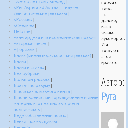
…много лет тому вперед
|
время о
«Per Aspera ad Astra» — научно-
тебе…
фантастические рассказы
|
Ты
«Россия»
|
далеко,
«Смелые»
|
как в
Help me
|
сказке
Авангардная и психоделическая поэзия
|
лукоморье,
Авторская песня
|
И я
Афоризмы
|
тоскую в
Байка (миниатюра, короткий рассказ)
|
этой
Байки
|
красоте..
Байки в стихах
|
Без рубрики
|
Автор:
Большой рассказ.
|
Братья по разуму
|
В поисках алмазного венца
|
Рута
В поле зрения: информационные и иные
материалы от наших авторов и
подписчиков
|
Веду собственный поиск.
|
Венки, поэмы, циклы.
|
Верлибр
|