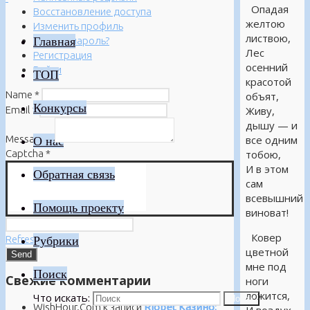
Опадая
Восстановление доступа
желтою
Изменить профиль
листвою,
Главная
Забыли пароль?
Лес
Регистрация
осенний
Войти
ТОП
красотой
Name
*
объят,
Конкурсы
Email
*
Живу,
дышу — и
Message
*
все одним
О нас
Captcha
*
тобою,
И в этом
Обратная связь
сам
всевышний
Помощь проекту
виноват!
Ковер
Refresh
Рубрики
цветной
мне под
Поиск
Свежие комментарии
ноги
ложится,
Что искать:
Поиск
WishHour.Com
к записи
Riobet Казино: