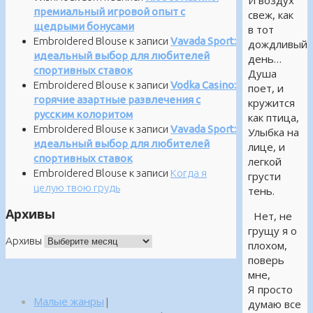
И воздух
премиальный игровой опыт с
свеж, как
щедрыми бонусами
в тот
Embroidered Blouse
к записи
Vavada Sport:
дождливый
идеальный выбор для любителей
день…
спортивных ставок
Душа
Embroidered Blouse
к записи
Vodka Casino:
поет, и
горячие азартные развлечения с
кружится
русским колоритом
как птица,
Embroidered Blouse
к записи
Vavada Sport:
Улыбка на
идеальный выбор для любителей
лице, и
спортивных ставок
легкой
Embroidered Blouse
к записи
Когда я
грусти
целую твою грудь
тень.
Архивы
Нет, не
грущу я о
Архивы
плохом,
поверь
мне,
Я просто
Малые жанры
|
думаю все