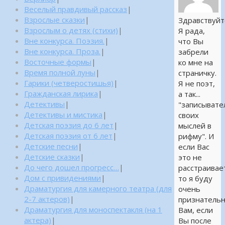
Веселый правдивый рассказ
|
Взрослые сказки
|
Здравствуйт
Взрослым о детях (стихи)
|
Я рада,
Вне конкурса. Поэзия.
|
что Вы
Вне конкурса. Проза.
|
забрели
Восточные формы
|
ко мне на
Время полной луны
|
страничку.
Гарики (четверостишья)
|
Я не поэт,
Гражданская лирика
|
а так...
Детективы
|
"записывате
Детективы и мистика
|
своих
Детская поэзия до 6 лет
|
мыслей в
Детская поэзия от 6 лет
|
рифму". И
Детские песни
|
если Вас
Детские сказки
|
это не
До чего дошел прогресс…
|
расстраивае
Дом с привидениями
|
то я буду
Драматургия для камерного театра (для
очень
2-7 актеров)
|
признатель
Драматургия для моноспектакля (на 1
Вам, если
актера)
|
Вы после