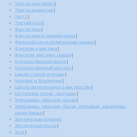
Тексты для песен
|
Тексты романсов
|
тест1
|
Третий глаз
|
Фантастика
|
Фантастика и приключения
|
Философская и религиозная лирика
|
Фэнтези и мистика
|
Фэнтези, мистика, сказки
|
Художественная проза
|
Художественный рассказ
|
Циклы стихов и поэмы
|
Человек и Вселенная
|
Школа литературного мастерства
|
Шуточные песни, частушки
|
Эпиграммы, пародии, басни
|
Эпиграммы, пародии, басни, эпитафии, афоризмы,
одностишья
|
Эротическая поэзия
|
Эротическая проза
|
Эссе
|