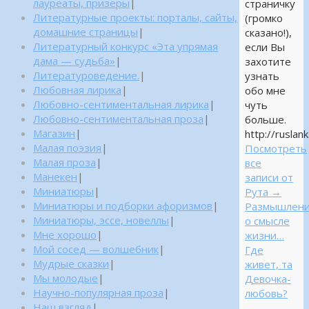
лауреаты, призеры
|
страничку
Литературные проекты: порталы, сайты,
(громко
домашние страницы
|
сказано!),
Литературный конкурс «Эта упрямая
если Вы
дама — судьба»
|
захотите
Литературоведение.
|
узнать
Любовная лирика
|
обо мне
Любовно-сентиментальная лирика
|
чуть
Любовно-сентиментальная проза
|
больше.
Магазин
|
http://ruslank
Малая поэзия
|
Посмотреть
Малая проза
|
все
Манекен
|
записи от
Миниатюры
|
Рута
→
Миниатюры и подборки афоризмов
|
Размышлен
Миниатюры, эссе, новеллы
|
о смысле
Мне хорошо
|
жизни…
Мой сосед — волшебник
|
Где
Мудрые сказки
|
живет, та
Мы молодые
|
Девочка-
Научно-популярная проза
|
любовь?
Наш взгляд
|