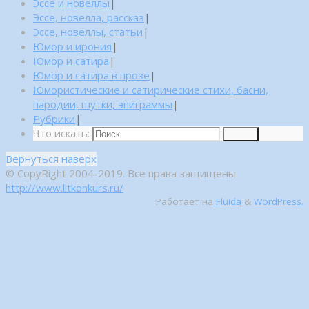
Эссе и новеллы
|
Эссе, новелла, рассказ
|
Эссе, новеллы, статьи
|
Юмор и ирония
|
Юмор и сатира
|
Юмор и сатира в прозе
|
Юмористические и сатирические стихи, басни,
пародии, шутки, эпиграммы
|
Рубрики
|
Что искать:
Поиск
Вернуться наверх
© CopyRight 2004-2019. Все права защищены
http://www.litkonkurs.ru/
Работает на
Fluida
&
WordPress.