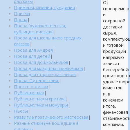
рассказы
|
От
Примеры, мнения, суждения
|
своевремен
Притчи
|
и
Проза
|
сохранной
Проза (художественная,
доставки
публицистическая)
|
сырья,
Проза для школьников средних
комплектую
классов
|
и готовой
Проза для Андрея
|
продукции
Проза для детей
|
напрямую
Проза для дошкольников
|
зависит
Проза для младших школьников
|
бесперебой
Проза для старшеклассников
|
производств
Проза. Путешествия.
|
удовлетвор
Просто о жизни
|
клиентов
Публицистика
|
и, в
Публицистика и критика
|
конечном
Публицистика и мемуары
|
итоге,
Пьесы
|
финансовая
Развитие поэтического мастерства
|
стабильност
Разные стихи (не вошедшие в
компании.
рубрики)
|