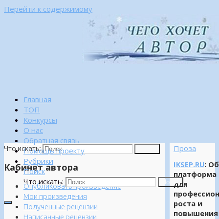
Перейти к содержимому
Главная
ТОП
Конкурсы
О нас
Обратная связь
Проза
Что искать:
Поиск
Помощь проекту
Рубрики
IKSEP.RU
: О
Кабинет автора
Поиск
платформа
Что искать:
Поиск
для
Опубликовать произведение
профессион
Мои произведения
роста и
Полученные рецензии
повышения
Написанные рецензии