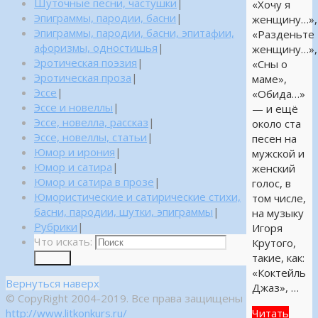
Шуточные песни, частушки
|
«Хочу я
Эпиграммы, пародии, басни
|
женщину…»,
Эпиграммы, пародии, басни, эпитафии,
«Разденьте
афоризмы, одностишья
|
женщину…»,
Эротическая поэзия
|
«Сны о
Эротическая проза
|
маме»,
Эссе
|
«Обида…»
Эссе и новеллы
|
— и ещё
Эссе, новелла, рассказ
|
около ста
Эссе, новеллы, статьи
|
песен на
Юмор и ирония
|
мужской и
Юмор и сатира
|
женский
Юмор и сатира в прозе
|
голос, в
Юмористические и сатирические стихи,
том числе,
басни, пародии, шутки, эпиграммы
|
на музыку
Рубрики
|
Игоря
Что искать:
Крутого,
такие, как:
Поиск
«Коктейль
Вернуться наверх
Джаз», …
© CopyRight 2004-2019. Все права защищены
http://www.litkonkurs.ru/
Читать