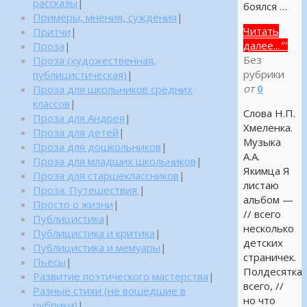
рассказы
|
боялся …
Примеры, мнения, суждения
|
Читать
Притчи
|
далее...
""
Проза
|
Без
Проза (художественная,
рубрики
публицистическая)
|
от
0
Проза для школьников средних
классов
|
Слова Н.П.
Проза для Андрея
|
Хмеленка.
Проза для детей
|
Музыка
Проза для дошкольников
|
А.А.
Проза для младших школьников
|
Якимца Я
Проза для старшеклассников
|
листаю
Проза. Путешествия.
|
альбом —
Просто о жизни
|
// всего
Публицистика
|
несколько
Публицистика и критика
|
детских
Публицистика и мемуары
|
страничек.
Пьесы
|
Полдесятка
Развитие поэтического мастерства
|
всего, //
Разные стихи (не вошедшие в
но что
рубрики)
|