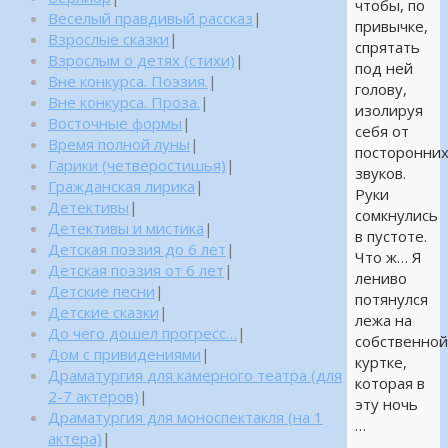
чтобы, по
Веселый правдивый рассказ
|
привычке,
Взрослые сказки
|
спрятать
Взрослым о детях (стихи)
|
под ней
Вне конкурса. Поэзия.
|
голову,
Вне конкурса. Проза.
|
изолируя
Восточные формы
|
себя от
Время полной луны
|
посторонни
Гарики (четверостишья)
|
звуков.
Гражданская лирика
|
Руки
Детективы
|
сомкнулись
Детективы и мистика
|
в пустоте.
Детская поэзия до 6 лет
|
Что ж… Я
Детская поэзия от 6 лет
|
лениво
Детские песни
|
потянулся
Детские сказки
|
лежа на
До чего дошел прогресс…
|
собственно
Дом с привидениями
|
куртке,
Драматургия для камерного театра (для
которая в
2-7 актеров)
|
эту ночь
Драматургия для моноспектакля (на 1
…
актера)
|