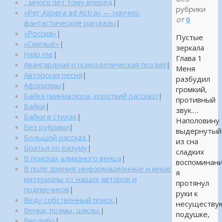
…много лет тому вперед
|
рубрики
«Per Aspera ad Astra» — научно-
от
0
фантастические рассказы
|
«Россия»
|
Пустые
«Смелые»
|
зеркала
Help me
|
Глава 1
Авангардная и психоделическая поэзия
|
Меня
Авторская песня
|
разбудил
Афоризмы
|
громкий,
Байка (миниатюра, короткий рассказ)
|
противный
Байки
|
звук.…
Байки в стихах
|
Наполовину
Без рубрики
|
выдернутый
Большой рассказ.
|
из сна
Братья по разуму
|
сладких
В поисках алмазного венца
|
воспоминани
В поле зрения: информационные и иные
я
материалы от наших авторов и
протянул
подписчиков
|
руки к
Веду собственный поиск.
|
несуществ
Венки, поэмы, циклы.
|
подушке,
Верлибр
|