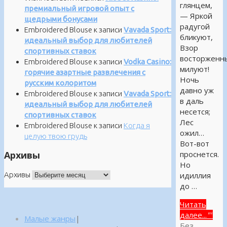
глянцем,
премиальный игровой опыт с
— Яркой
щедрыми бонусами
радугой
Embroidered Blouse
к записи
Vavada Sport:
бликуют,
идеальный выбор для любителей
Взор
спортивных ставок
восторженн
Embroidered Blouse
к записи
Vodka Casino:
милуют!
горячие азартные развлечения с
Ночь
русским колоритом
давно уж
Embroidered Blouse
к записи
Vavada Sport:
в даль
идеальный выбор для любителей
несется;
спортивных ставок
Лес
Embroidered Blouse
к записи
Когда я
ожил…
целую твою грудь
Вот-вот
Архивы
проснется.
Но
Архивы
идиллия
до …
Читать
далее...
""
Малые жанры
|
Без