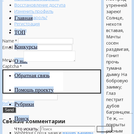
утренней
Восстановление доступа
зарею!
Изменить профиль
Главная
Солнце,
Забыли пароль?
нехотя
Регистрация
вставая,
Войти
ТОП
Мачты
Name
*
сосен
Конкурсы
Email
*
раздвигая,
Гонит
Message
*
О нас
прочь
Captcha
*
тумана
дымку На
Обратная связь
бобровую
заимку;
Помощь проекту
Глаз
пестрит
Refresh
Рубрики
дубов
багрянцем…
Поиск
Те ж, —
Свежие комментарии
покрыты
Что искать:
Поиск
росным
WishHour.Com
к записи
Riobet Казино: