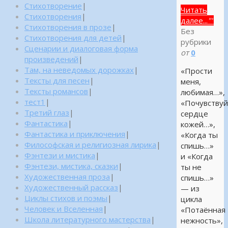
Стихотворение
|
Читать
Стихотворения
|
далее...
""
Стихотворения в прозе
|
Без
Стихотворения для детей
|
рубрики
Сценарии и диалоговая форма
от
0
произведений
|
Там, на неведомых дорожках
|
«Прости
Тексты для песен
|
меня,
Тексты романсов
|
любимая…»,
тест1
|
«Почувству
Третий глаз
|
сердце
Фантастика
|
кожей…»,
Фантастика и приключения
|
«Когда ты
Философская и религиозная лирика
|
спишь…»
Фэнтези и мистика
|
и «Когда
Фэнтези, мистика, сказки
|
ты не
Художественная проза
|
спишь…»
Художественный рассказ
|
— из
Циклы стихов и поэмы
|
цикла
Человек и Вселенная
|
«Потаённая
Школа литературного мастерства
|
нежность»,