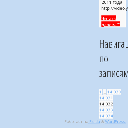
2011 года
http://video.
Читать
далее...
""
Навига
по
запися
1
…
14 030
14 031
14 032
14 033
14 034
Работает на
Fluida
&
WordPress.