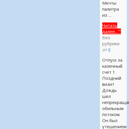
Мечты
палитра
из …
Читать
далее...
""
Без
рубрики
от
0
Отпуск за
казенный
счет 1
Поздний
визит
Дождь
шел
непрекращ
обильным
потоком.
Он был
утешением