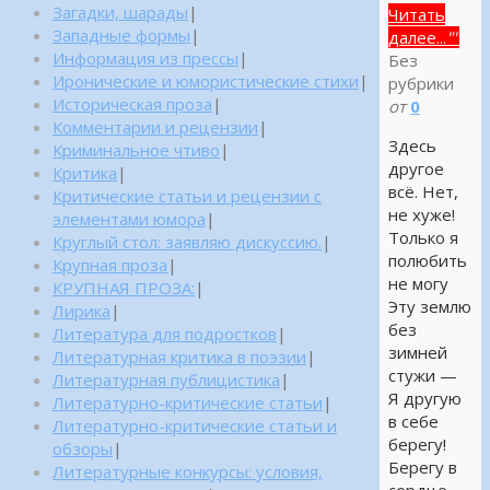
Загадки, шарады
|
Читать
Западные формы
|
далее...
""
Информация из прессы
|
Без
Иронические и юмористические стихи
|
рубрики
Историческая проза
|
от
0
Комментарии и рецензии
|
Здесь
Криминальное чтиво
|
другое
Критика
|
всё. Нет,
Критические статьи и рецензии с
не хуже!
элементами юмора
|
Только я
Круглый стол: заявляю дискуссию.
|
полюбить
Крупная проза
|
не могу
КРУПНАЯ ПРОЗА:
|
Эту землю
Лирика
|
без
Литература для подростков
|
зимней
Литературная критика в поэзии
|
стужи —
Литературная публицистика
|
Я другую
Литературно-критические статьи
|
в себе
Литературно-критические статьи и
берегу!
обзоры
|
Берегу в
Литературные конкурсы: условия,