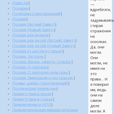
Повести
|
—
Подарки
|
вдребезги,
Подборки стихотворений
|
не
Поэзия
|
задумываясь
Поэзия (Ветхий Завет)
|
стирая
Поэзия (Новый Завет)
|
отражения
Поэзия для Андрея
|
на
Поэзия для детей (Ветхий Завет)
|
осколках.
Поэзия для детей (Новый Завет)
|
Да, они
Поэзия от шести и старше
|
могли.
Поэзия. Детское.
|
Они
Поэзия. Жизнь, смерть, судьба.
|
могли, не
Поэзия. О городах
|
имея на
Поэзия. О деятелях культуры.
|
это
Поэзия. Эмиграция и ностальгия.
|
права… И
Поэмы, циклы стихотворений
|
я поверил
Поэтические переводы
|
им, ведь
Приветствия в прозе
|
они на
Приветствия в стихах
|
самом
Приключения и НПЛ
|
деле
Приключенческие юмористические
могли. Я