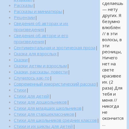
сделаешь
Рассказы
|
— нету
Рассказы и миниатюры
|
других. Я
Рецензии
|
безумно
Сведения об авторах и их
влюблён
произведения
|
// в эти
Сведения об авторе и его
волосы, в
произведения
|
эти
Сентиментальная и эротическая проза
|
ресницы,
Сказка для взрослых
|
Ничего
Сказки
|
нет на
Сказки детям и взрослым
|
свете
Сказки, рассказы, повести
|
красивее
Случилось как-то
|
их. (2
Современный юмористический рассказ
|
раза) Для
Стихи
|
тебя и
Стихи для детей
|
меня //
Стихи для дошкольников
|
никогда
Стихи для младших школьников
|
не
Стихи для старшеклассников
|
окончится
Стихи для школьников средних классов
|
…
Стихи и их циклы для детей
|