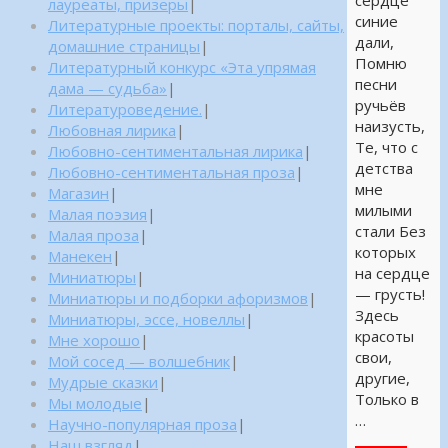
сердце
лауреаты, призеры
|
синие
Литературные проекты: порталы, сайты,
дали,
домашние страницы
|
Помню
Литературный конкурс «Эта упрямая
песни
дама — судьба»
|
ручьёв
Литературоведение.
|
наизусть,
Любовная лирика
|
Те, что с
Любовно-сентиментальная лирика
|
детства
Любовно-сентиментальная проза
|
мне
Магазин
|
милыми
Малая поэзия
|
стали Без
Малая проза
|
которых
Манекен
|
на сердце
Миниатюры
|
— грусть!
Миниатюры и подборки афоризмов
|
Здесь
Миниатюры, эссе, новеллы
|
красоты
Мне хорошо
|
свои,
Мой сосед — волшебник
|
другие,
Мудрые сказки
|
Только в
Мы молодые
|
…
Научно-популярная проза
|
Наш взгляд
|