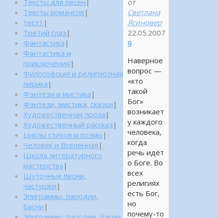
Тексты для песен
|
от
Тексты романсов
|
Светлана
тест1
|
Ясиновер
Третий глаз
|
22.05.2007
Фантастика
|
0
Фантастика и
Наверное
приключения
|
вопрос —
Философская и религиозная
«кто
лирика
|
такой
Фэнтези и мистика
|
Бог»
Фэнтези, мистика, сказки
|
возникает
Художественная проза
|
у каждого
Художественный рассказ
|
человека,
Циклы стихов и поэмы
|
когда
Человек и Вселенная
|
речь идёт
Школа литературного
о Боге. Во
мастерства
|
всех
Шуточные песни,
религиях
частушки
|
есть Бог,
Эпиграммы, пародии,
но
басни
|
почему-то
Эпиграммы, пародии, басни,