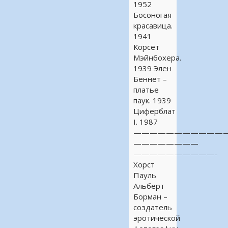
1952
Босоногая
красавица.
1941
Корсет
Мэйнбохера.
1939 Элен
Беннет –
платье
паук. 1939
Циферблат
I. 1987
————————————
————————
——————————-
Хорст
Пауль
Альберт
Борман –
создатель
эротической