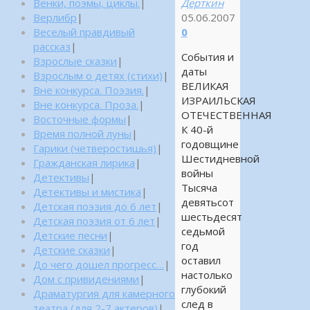
Венки, поэмы, циклы.
|
Дерткин
Верлибр
|
05.06.2007
Веселый правдивый
0
рассказ
|
События и
Взрослые сказки
|
даты
Взрослым о детях (стихи)
|
ВЕЛИКАЯ
Вне конкурса. Поэзия.
|
ИЗРАИЛЬСКАЯ
Вне конкурса. Проза.
|
ОТЕЧЕСТВЕННАЯ
Восточные формы
|
К 40-й
Время полной луны
|
годовщине
Гарики (четверостишья)
|
Шестидневной
Гражданская лирика
|
войны
Детективы
|
Тысяча
Детективы и мистика
|
девятьсот
Детская поэзия до 6 лет
|
шестьдесят
Детская поэзия от 6 лет
|
седьмой
Детские песни
|
год
Детские сказки
|
оставил
До чего дошел прогресс…
|
настолько
Дом с привидениями
|
глубокий
Драматургия для камерного
след в
театра (для 2-7 актеров)
|