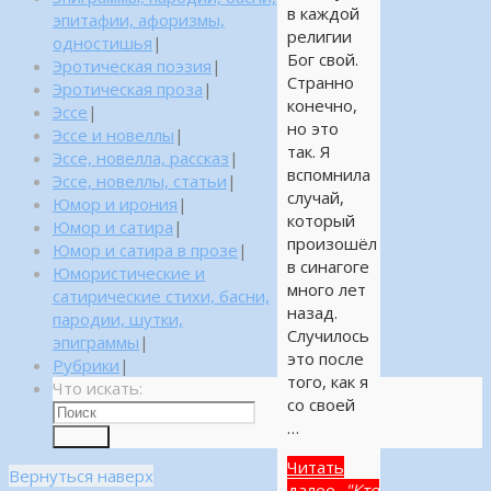
в каждой
эпитафии, афоризмы,
религии
одностишья
|
Бог свой.
Эротическая поэзия
|
Странно
Эротическая проза
|
конечно,
Эссе
|
но это
Эссе и новеллы
|
так. Я
Эссе, новелла, рассказ
|
вспомнила
Эссе, новеллы, статьи
|
случай,
Юмор и ирония
|
который
Юмор и сатира
|
произошёл
Юмор и сатира в прозе
|
в синагоге
Юмористические и
много лет
сатирические стихи, басни,
назад.
пародии, шутки,
Случилось
эпиграммы
|
это после
Рубрики
|
того, как я
Что искать:
со своей
…
Поиск
Читать
Вернуться наверх
далее...
"Кто