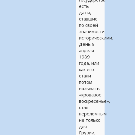
есть
даты,
ставшие
по своей
значимости
историческими.
День 9
апреля
1989
года, или
как его
стали
потом
называть
«кровавое
воскресенье»,
стал
переломным
не только
для
Грузии,