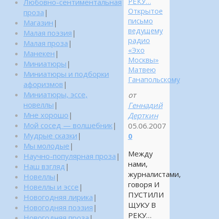
РЕКУ…
Любовно-сентиментальная
Открытое
проза
|
письмо
Магазин
|
ведущему
Малая поэзия
|
радио
Малая проза
|
«Эхо
Манекен
|
Москвы»
Миниатюры
|
Матвею
Миниатюры и подборки
Ганапольскому
афоризмов
|
Миниатюры, эссе,
от
новеллы
|
Геннадий
Мне хорошо
|
Дерткин
Мой сосед — волшебник
|
05.06.2007
Мудрые сказки
|
0
Мы молодые
|
Между
Научно-популярная проза
|
нами,
Наш взгляд
|
журналистами,
Новеллы
|
говоря И
Новеллы и эссе
|
ПУСТИЛИ
Новогодняя лирика
|
ЩУКУ В
Новогодняя поэзия
|
РЕКУ…
Новогодняя проза
|