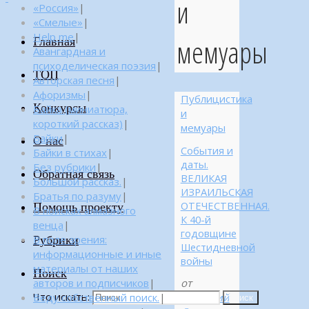
и
«Россия»
|
«Смелые»
|
Help me
|
мемуары
Главная
Авангардная и
психоделическая поэзия
|
ТОП
Авторская песня
|
Афоризмы
|
Публицистика
Конкурсы
Байка (миниатюра,
и
короткий рассказ)
|
мемуары
Байки
|
О нас
События и
Байки в стихах
|
даты.
Без рубрики
|
Обратная связь
ВЕЛИКАЯ
Большой рассказ.
|
ИЗРАИЛЬСКАЯ
Братья по разуму
|
ОТЕЧЕСТВЕННАЯ.
Помощь проекту
В поисках алмазного
К 40-й
венца
|
годовщине
Рубрики
В поле зрения:
Шестидневной
информационные и иные
войны
материалы от наших
Поиск
авторов и подписчиков
|
от
Что искать:
Веду собственный поиск.
|
Геннадий
Поиск