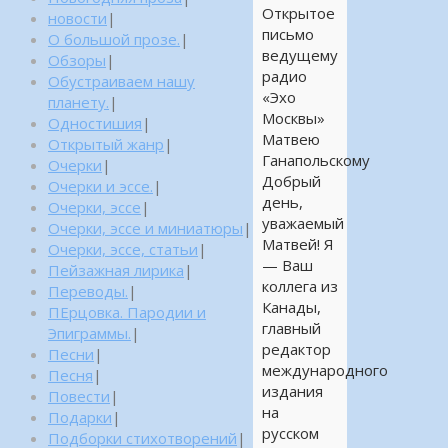
Открытое
новости
|
письмо
О большой прозе.
|
ведущему
Обзоры
|
радио
Обустраиваем нашу
«Эхо
планету.
|
Москвы»
Одностишия
|
Матвею
Открытый жанр
|
Ганапольскому
Очерки
|
Добрый
Очерки и эссе.
|
день,
Очерки, эссе
|
уважаемый
Очерки, эссе и миниатюры
|
Матвей! Я
Очерки, эссе, статьи
|
— Ваш
Пейзажная лирика
|
коллега из
Переводы.
|
Канады,
ПЕрцовка. Пародии и
главный
Эпиграммы.
|
редактор
Песни
|
международного
Песня
|
издания
Повести
|
на
Подарки
|
русском
Подборки стихотворений
|