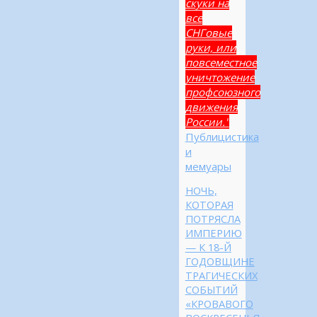
скуки на
все
СНГовые
руки, или
повсеместное
уничтожение
профсоюзного
движения
России."
Публицистика
и
мемуары
НОЧЬ,
КОТОРАЯ
ПОТРЯСЛА
ИМПЕРИЮ
— К 18-Й
ГОДОВЩИНЕ
ТРАГИЧЕСКИХ
СОБЫТИЙ
«КРОВАВОГО