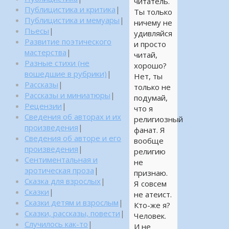
читатель.
Публицистика и критика
|
Ты только
Публицистика и мемуары
|
ничему не
Пьесы
|
удивляйся
Развитие поэтического
и просто
мастерства
|
читай,
Разные стихи (не
хорошо?
вошедшие в рубрики)
|
Нет, ты
Рассказы
|
только не
Рассказы и миниатюры
|
подумай,
Рецензии
|
что я
Сведения об авторах и их
религиозный
произведения
|
фанат. Я
Сведения об авторе и его
вообще
произведения
|
религию
Сентиментальная и
не
эротическая проза
|
признаю.
Сказка для взрослых
|
Я совсем
Сказки
|
не атеист.
Сказки детям и взрослым
|
Кто-же я?
Сказки, рассказы, повести
|
Человек.
Случилось как-то
|
И не