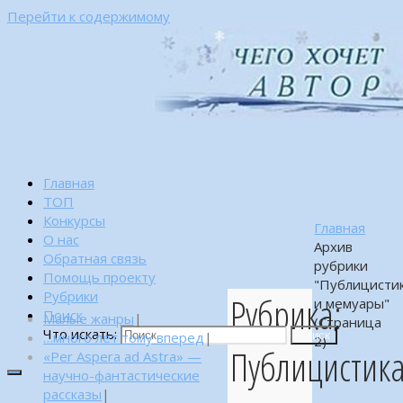
Перейти к содержимому
Главная
ТОП
Конкурсы
Главная
О нас
Архив
Обратная связь
рубрики
Помощь проекту
"Публицисти
Рубрики
Рубрика:
и мемуары"
Поиск
Малые жанры
|
(Страница
Что искать:
…много лет тому вперед
|
Поиск
2)
Публицистик
«Per Aspera ad Astra» —
научно-фантастические
рассказы
|