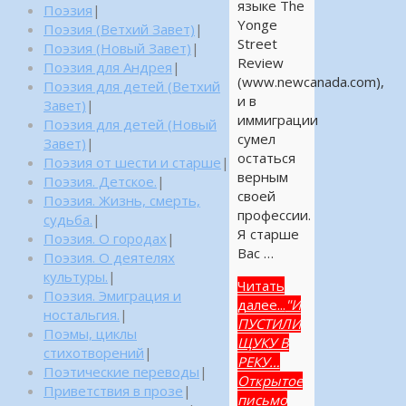
языке The
Поэзия
|
Yonge
Поэзия (Ветхий Завет)
|
Street
Поэзия (Новый Завет)
|
Review
Поэзия для Андрея
|
(www.newcanada.com),
Поэзия для детей (Ветхий
и в
Завет)
|
иммиграции
Поэзия для детей (Новый
сумел
Завет)
|
остаться
Поэзия от шести и старше
|
верным
Поэзия. Детское.
|
своей
Поэзия. Жизнь, смерть,
профессии.
судьба.
|
Я старше
Поэзия. О городах
|
Вас …
Поэзия. О деятелях
культуры.
|
Читать
Поэзия. Эмиграция и
далее...
"И
ностальгия.
|
ПУСТИЛИ
Поэмы, циклы
ЩУКУ В
стихотворений
|
РЕКУ…
Поэтические переводы
|
Открытое
Приветствия в прозе
|
письмо