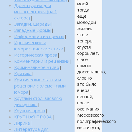
моей
Драматургия для
тогда
моноспектакля (на 1
еще
актера)
|
молодой
Загадки, шарады
|
жизни,
Западные формы
|
что и
Информация из прессы
|
теперь,
Иронические и
спустя
юмористические стихи
|
сорок лет,
Историческая проза
|
я всё
Комментарии и рецензии
|
помню
Криминальное чтиво
|
досконально,
Критика
|
словно
Критические статьи и
это было
рецензии с элементами
вчера:
юмора
|
весной,
Круглый стол: заявляю
после
дискуссию.
|
окончания
Крупная проза
|
Московского
КРУПНАЯ ПРОЗА:
|
полиграфического
Лирика
|
института,
Литература для