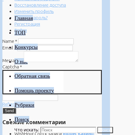
Восстановление доступа
Изменить профиль
Главная
Забыли пароль?
Регистрация
Войти
ТОП
Name
*
Конкурсы
Email
*
Message
*
О нас
Captcha
*
Обратная связь
Помощь проекту
Refresh
Рубрики
Поиск
Свежие комментарии
Что искать:
Поиск
WishHour.Com
к записи
Riobet Казино: