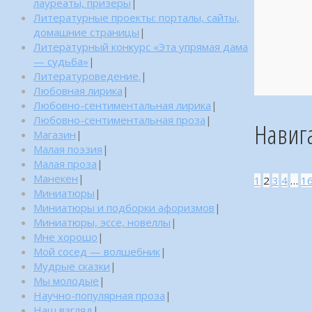
лауреаты, призеры
|
Литературные проекты: порталы, сайты,
домашние страницы
|
Литературный конкурс «Эта упрямая дама
— судьба»
|
Литературоведение.
|
Любовная лирика
|
Любовно-сентиментальная лирика
|
Любовно-сентиментальная проза
|
Навиг
Магазин
|
Малая поэзия
|
Малая проза
|
Манекен
|
1
2
3
4
…
1
Миниатюры
|
Миниатюры и подборки афоризмов
|
Миниатюры, эссе, новеллы
|
Мне хорошо
|
Мой сосед — волшебник
|
Мудрые сказки
|
Мы молодые
|
Научно-популярная проза
|
Наш взгляд
|