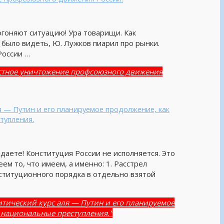
Догоняют ситуацию! Ура товарищи. Как
ж было видеть, Ю. Лужков пиарил про рынки.
России …
естное уничтожение профсоюзного движения
я — Путин и его планируемое продолжение, как
тупления.
 даете! Конституция России не исполняется. Это
еем то, что имеем, а именно: 1. Расстрел
ституционного порядка в отдельно взятой
итический курс аля — Путин и его планируемое
 национальные преступления."