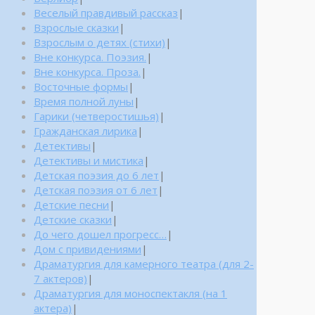
Веселый правдивый рассказ
|
Взрослые сказки
|
Взрослым о детях (стихи)
|
Вне конкурса. Поэзия.
|
Вне конкурса. Проза.
|
Восточные формы
|
Время полной луны
|
Гарики (четверостишья)
|
Гражданская лирика
|
Детективы
|
Детективы и мистика
|
Детская поэзия до 6 лет
|
Детская поэзия от 6 лет
|
Детские песни
|
Детские сказки
|
До чего дошел прогресс…
|
Дом с привидениями
|
Драматургия для камерного театра (для 2-
7 актеров)
|
Драматургия для моноспектакля (на 1
актера)
|