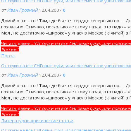
От скуки на все СНГовые руки, или повсеместное уничтожен
от
Иван Грозный
12.04.2007
0
Домой о -го – го ! Там, где бьется сердце северных гор… . 
похвально. С начало, несколько лет тому назад, это надо – 
Мол , не достаточно «широко» у «нас» в Москве ( а читай) в 
Читать далее...
"От скуки на все СНГовые руки, или повсем
России."
Проза
От скуки на все СНГовые руки, или повсеместное уничтожен
от
Иван Грозный
12.04.2007
0
Домой о -го – го ! Там, где бьется сердце северных гор… . 
похвально. С начало, несколько лет тому назад, это надо – 
Мол , не достаточно «широко» у «нас» в Москве ( а читай) в 
Читать далее...
"От скуки на все СНГовые руки, или повсем
России."
Литературно-критические статьи
От скуки на все СНГовые руки, или повсеместное уничтожен