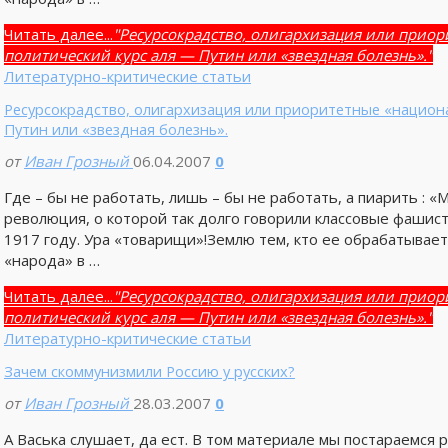
Читать далее...
"Ресурсокрадство, олигархизация или прио
политический курс аля — Путин или «звездная болезнь»."
Литературно-критические статьи
Ресурсокрадство, олигархизация или приоритетные «национ
Путин или «звездная болезнь».
от
Иван Грозный
06.04.2007
0
Где – бы не работать, лишь – бы не работать, а пиарить : 
революция, о которой так долго говорили классовые фашист
1917 году. Ура «товарищи»!Землю тем, кто ее обрабатывает, 
«народа» в …
Читать далее...
"Ресурсокрадство, олигархизация или прио
политический курс аля — Путин или «звездная болезнь»."
Литературно-критические статьи
Зачем скоммунизмили Россию у русских?
от
Иван Грозный
28.03.2007
0
А Васька слушает, да ест. В том материале мы постараемс