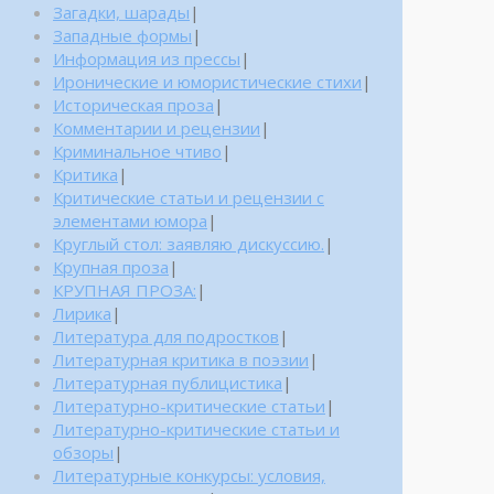
Загадки, шарады
|
Западные формы
|
Информация из прессы
|
Иронические и юмористические стихи
|
Историческая проза
|
Комментарии и рецензии
|
Криминальное чтиво
|
Критика
|
Критические статьи и рецензии с
элементами юмора
|
Круглый стол: заявляю дискуссию.
|
Крупная проза
|
КРУПНАЯ ПРОЗА:
|
Лирика
|
Литература для подростков
|
Литературная критика в поэзии
|
Литературная публицистика
|
Литературно-критические статьи
|
Литературно-критические статьи и
обзоры
|
Литературные конкурсы: условия,