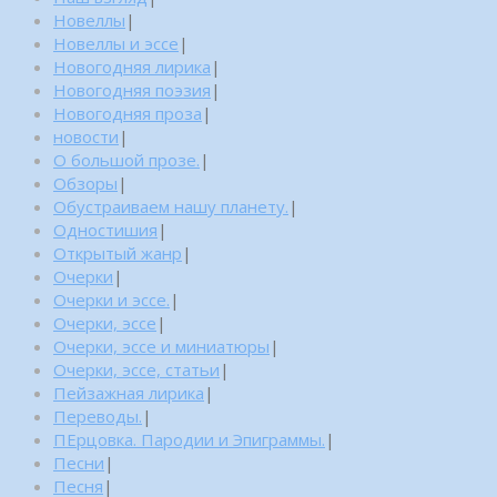
Новеллы
|
Новеллы и эссе
|
Новогодняя лирика
|
Новогодняя поэзия
|
Новогодняя проза
|
новости
|
О большой прозе.
|
Обзоры
|
Обустраиваем нашу планету.
|
Одностишия
|
Открытый жанр
|
Очерки
|
Очерки и эссе.
|
Очерки, эссе
|
Очерки, эссе и миниатюры
|
Очерки, эссе, статьи
|
Пейзажная лирика
|
Переводы.
|
ПЕрцовка. Пародии и Эпиграммы.
|
Песни
|
Песня
|