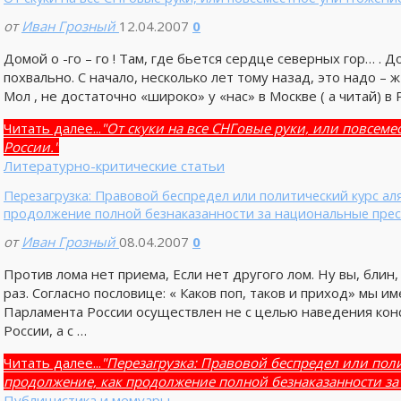
от
Иван Грозный
12.04.2007
0
Домой о -го – го ! Там, где бьется сердце северных гор… . 
похвально. С начало, несколько лет тому назад, это надо – 
Мол , не достаточно «широко» у «нас» в Москве ( а читай) в 
Читать далее...
"От скуки на все СНГовые руки, или повсем
России."
Литературно-критические статьи
Перезагрузка: Правовой беспредел или политический курс ал
продолжение полной безнаказанности за национальные прес
от
Иван Грозный
08.04.2007
0
Против лома нет приема, Если нет другого лом. Ну вы, блин,
раз. Согласно пословице: « Каков поп, таков и приход» мы им
Парламента России осуществлен не с целью наведения кон
России, а с …
Читать далее...
"Перезагрузка: Правовой беспредел или пол
продолжение, как продолжение полной безнаказанности за
Публицистика и мемуары