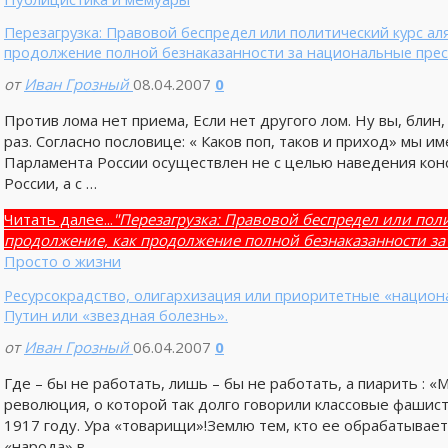
Перезагрузка: Правовой беспредел или политический курс ал
продолжение полной безнаказанности за национальные прес
от
Иван Грозный
08.04.2007
0
Против лома нет приема, Если нет другого лом. Ну вы, блин,
раз. Согласно пословице: « Каков поп, таков и приход» мы им
Парламента России осуществлен не с целью наведения кон
России, а с …
Читать далее...
"Перезагрузка: Правовой беспредел или пол
продолжение, как продолжение полной безнаказанности за
Просто о жизни
Ресурсокрадство, олигархизация или приоритетные «национ
Путин или «звездная болезнь».
от
Иван Грозный
06.04.2007
0
Где – бы не работать, лишь – бы не работать, а пиарить : 
революция, о которой так долго говорили классовые фашист
1917 году. Ура «товарищи»!Землю тем, кто ее обрабатывает, 
«народа» в …