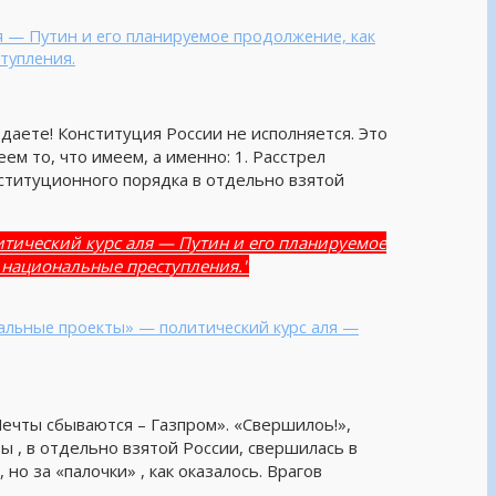
я — Путин и его планируемое продолжение, как
тупления.
 даете! Конституция России не исполняется. Это
еем то, что имеем, а именно: 1. Расстрел
ституционного порядка в отдельно взятой
итический курс аля — Путин и его планируемое
 национальные преступления."
альные проекты» — политический курс аля —
«Мечты сбываются – Газпром». «Свершилоь!»,
ы , в отдельно взятой России, свершилась в
но за «палочки» , как оказалось. Врагов