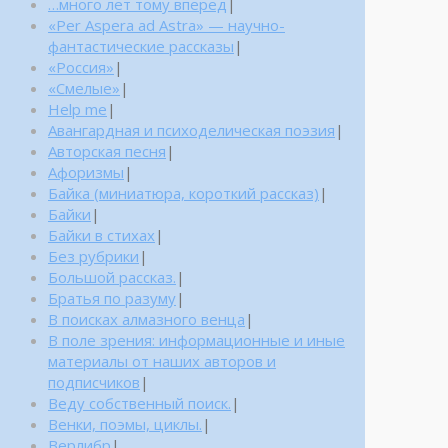
…много лет тому вперед
|
«Per Aspera ad Astra» — научно-
фантастические рассказы
|
«Россия»
|
«Смелые»
|
Help me
|
Авангардная и психоделическая поэзия
|
Авторская песня
|
Афоризмы
|
Байка (миниатюра, короткий рассказ)
|
Байки
|
Байки в стихах
|
Без рубрики
|
Большой рассказ.
|
Братья по разуму
|
В поисках алмазного венца
|
В поле зрения: информационные и иные
материалы от наших авторов и
подписчиков
|
Веду собственный поиск.
|
Венки, поэмы, циклы.
|
Верлибр
|