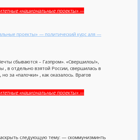
ритетные «национальные проекты» —
альные проекты» — политический курс аля —
«Мечты сбываются – Газпром». «Свершилоь!»,
ы , в отдельно взятой России, свершилась в
но за «палочки» , как оказалось. Врагов
ритетные «национальные проекты» —
я раскрыть следующую тему: — скоммунизминть