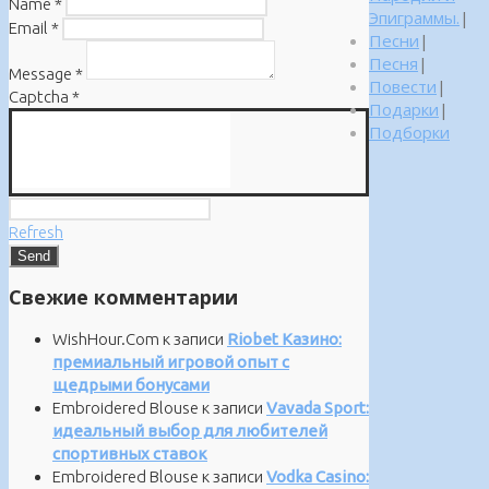
Name
*
Эпиграммы.
|
Email
*
Песни
|
Песня
|
Message
*
Повести
|
Captcha
*
Подарки
|
Подборки
Refresh
Свежие комментарии
WishHour.Com
к записи
Riobet Казино:
премиальный игровой опыт с
щедрыми бонусами
Embroidered Blouse
к записи
Vavada Sport:
идеальный выбор для любителей
спортивных ставок
Embroidered Blouse
к записи
Vodka Casino: