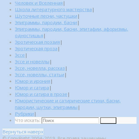
Человек и Вселенная
|
Школа литературного мастерства
|
Шуточные песни, частушки
|
Эпиграммы, пародии, басни
|
Эпиграммы, пародии, басни, эпитафии, афоризмы,
одностишья
|
Эротическая поэзия
|
Эротическая проза
|
Эссе
|
Эссе и новеллы
|
Эссе, новелла, рассказ
|
Эссе, новеллы, статьи
|
Юмор и ирония
|
Юмор и сатира
|
Юмор и сатира в прозе
|
Юмористические и сатирические стихи, басни,
пародии, шутки, эпиграммы
|
Рубрики
|
Что искать:
Поиск
Вернуться наверх
© CopyRight 2004-2019. Все права защищены