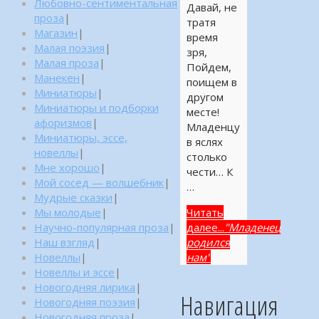
Любовно-сентиментальная
Давай, не
проза
|
тратя
Магазин
|
время
Малая поэзия
|
зря,
Малая проза
|
Пойдем,
Манекен
|
поищем в
Миниатюры
|
другом
Миниатюры и подборки
месте!
афоризмов
|
Младенцу
Миниатюры, эссе,
в яслях
новеллы
|
столько
Мне хорошо
|
чести… К
Мой сосед — волшебник
|
…
Мудрые сказки
|
Мы молодые
|
Читать
Научно-популярная проза
|
далее...
"Младенец
Наш взгляд
|
родился
Новеллы
|
нам"
Новеллы и эссе
|
Новогодняя лирика
|
Навигация
Новогодняя поэзия
|
Новогодняя проза
|