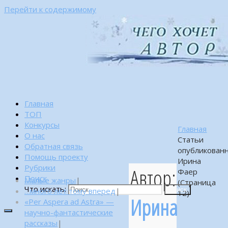
Перейти к содержимому
Главная
ТОП
Конкурсы
Главная
О нас
Статьи
Обратная связь
опубликован
Помощь проекту
Ирина
Рубрики
Автор:
Фаер
Поиск
Малые жанры
|
(Страница
Что искать:
…много лет тому вперед
|
Поиск
12)
Ирина
«Per Aspera ad Astra» —
научно-фантастические
рассказы
|