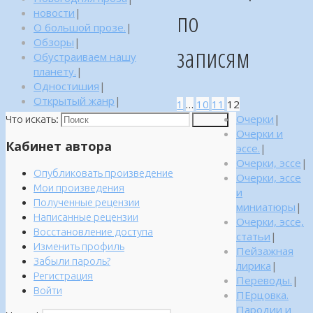
по
новости
|
О большой прозе.
|
Обзоры
|
записям
Обустраиваем нашу
планету.
|
Одностишия
|
Открытый жанр
|
1
…
10
11
12
Очерки
|
Что искать:
Поиск
Очерки и
Кабинет автора
эссе.
|
Очерки, эссе
|
Опубликовать произведение
Очерки, эссе
Мои произведения
и
Полученные рецензии
миниатюры
|
Написанные рецензии
Очерки, эссе,
Восстановление доступа
статьи
|
Изменить профиль
Пейзажная
Забыли пароль?
лирика
|
Регистрация
Переводы.
|
Войти
ПЕрцовка.
Пародии и