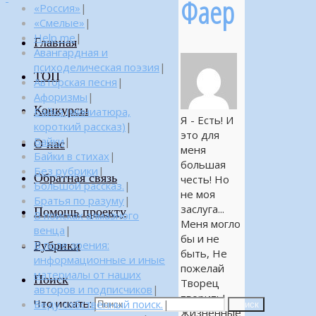
Фаер
«Россия»
|
«Смелые»
|
Help me
|
Главная
Авангардная и
психоделическая поэзия
|
ТОП
Авторская песня
|
Афоризмы
|
Конкурсы
Байка (миниатюра,
Я - Есть! И
короткий рассказ)
|
это для
Байки
|
О нас
меня
Байки в стихах
|
большая
Без рубрики
|
Обратная связь
честь! Но
Большой рассказ.
|
не моя
Братья по разуму
|
заслуга...
Помощь проекту
В поисках алмазного
Меня могло
венца
|
бы и не
Рубрики
В поле зрения:
быть, Не
информационные и иные
пожелай
материалы от наших
Поиск
Творец
авторов и подписчиков
|
творить!
Что искать:
Веду собственный поиск.
|
Поиск
Жизненные