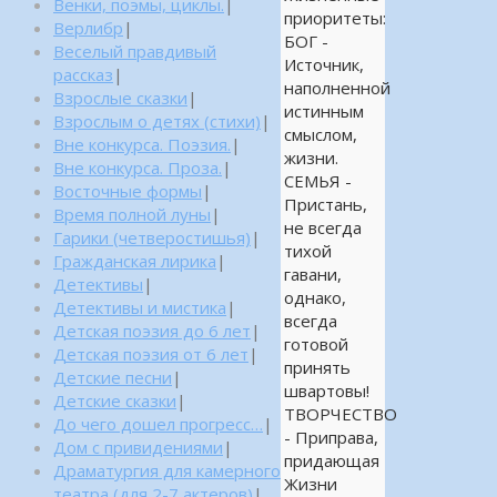
Венки, поэмы, циклы.
|
приоритеты:
Верлибр
|
БОГ -
Веселый правдивый
Источник,
рассказ
|
наполненной
Взрослые сказки
|
истинным
Взрослым о детях (стихи)
|
смыслом,
Вне конкурса. Поэзия.
|
жизни.
Вне конкурса. Проза.
|
СЕМЬЯ -
Восточные формы
|
Пристань,
Время полной луны
|
не всегда
Гарики (четверостишья)
|
тихой
Гражданская лирика
|
гавани,
Детективы
|
однако,
Детективы и мистика
|
всегда
Детская поэзия до 6 лет
|
готовой
Детская поэзия от 6 лет
|
принять
Детские песни
|
швартовы!
Детские сказки
|
ТВОРЧЕСТВО
До чего дошел прогресс…
|
- Приправа,
Дом с привидениями
|
придающая
Драматургия для камерного
Жизни
театра (для 2-7 актеров)
|