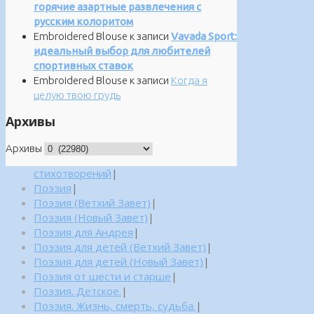
горячие азартные развлечения с
русским колоритом
Embroidered Blouse
к записи
Vavada Sport:
идеальный выбор для любителей
спортивных ставок
Embroidered Blouse
к записи
Когда я
целую твою грудь
Архивы
Архивы
стихотворений
|
Поэзия
|
Поэзия (Ветхий Завет)
|
Поэзия (Новый Завет)
|
Поэзия для Андрея
|
Поэзия для детей (Ветхий Завет)
|
Поэзия для детей (Новый Завет)
|
Поэзия от шести и старше
|
Поэзия. Детское.
|
Поэзия. Жизнь, смерть, судьба.
|