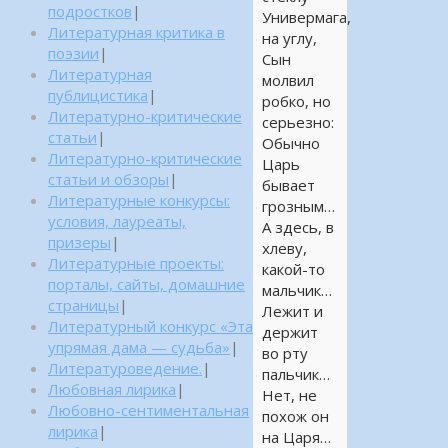
подростков
|
Универмага,
Литературная критика в
на углу,
поэзии
|
Сын
Литературная
молвил
публицистика
|
робко, но
Литературно-критические
серьезно:
статьи
|
Обычно
Литературно-критические
Царь
статьи и обзоры
|
бывает
Литературные конкурсы:
грозным…
условия, лауреаты,
А здесь, в
призеры
|
хлеву,
Литературные проекты:
какой-то
порталы, сайты, домашние
мальчик…
страницы
|
Лежит и
Литературный конкурс «Эта
держит
упрямая дама — судьба»
|
во рту
Литературоведение.
|
пальчик…
Любовная лирика
|
Нет, не
Любовно-сентиментальная
похож он
лирика
|
на Царя…