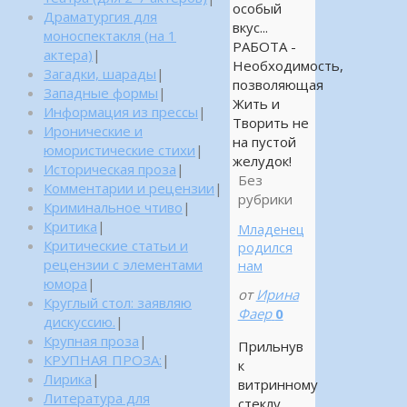
особый
Драматургия для
вкус...
моноспектакля (на 1
РАБОТА -
актера)
|
Необходимость,
Загадки, шарады
|
позволяющая
Западные формы
|
Жить и
Информация из прессы
|
Творить не
Иронические и
на пустой
юмористические стихи
|
желудок!
Историческая проза
|
Без
Комментарии и рецензии
|
рубрики
Криминальное чтиво
|
Критика
|
Младенец
Критические статьи и
родился
рецензии с элементами
нам
юмора
|
от
Ирина
Круглый стол: заявляю
Фаер
0
дискуссию.
|
Крупная проза
|
Прильнув
КРУПНАЯ ПРОЗА:
|
к
Лирика
|
витринному
Литература для
стеклу