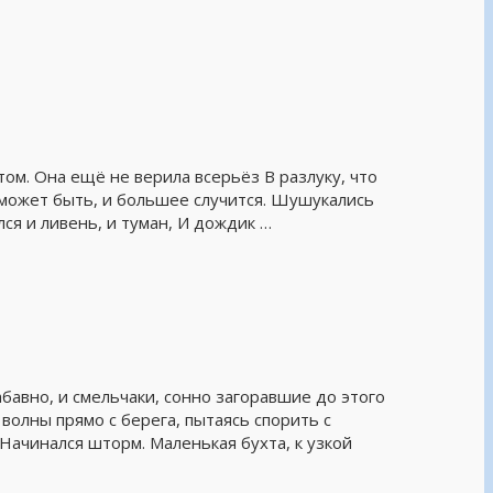
том. Она ещё не верила всерьёз В разлуку, что
, может быть, и большее случится. Шушукались
лся и ливень, и туман, И дождик …
бавно, и смельчаки, сонно загоравшие до этого
волны прямо с берега, пытаясь спорить с
 Начинался шторм. Маленькая бухта, к узкой