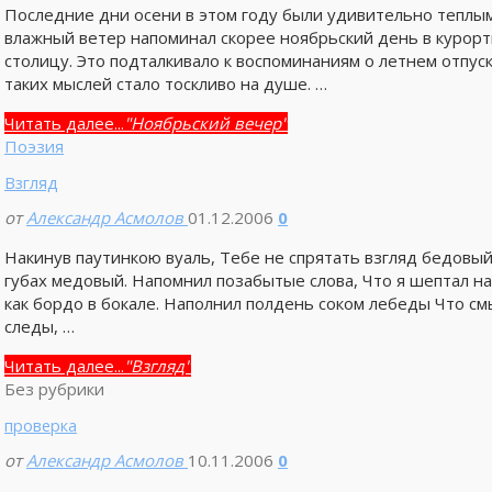
Последние дни осени в этом году были удивительно теплым
влажный ветер напоминал скорее ноябрьский день в курорт
столицу. Это подталкивало к воспоминаниям о летнем отпуск
таких мыслей стало тоскливо на душе. …
Читать далее...
"Ноябрьский вечер"
Поэзия
Взгляд
от
Александр Асмолов
01.12.2006
0
Накинув паутинкою вуаль, Тебе не спрятать взгляд бедовый
губах медовый. Напомнил позабытые слова, Что я шептал на 
как бордо в бокале. Наполнил полдень соком лебеды Что 
следы, …
Читать далее...
"Взгляд"
Без рубрики
проверка
от
Александр Асмолов
10.11.2006
0