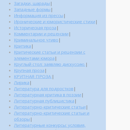
Загадки, шарады
|
Западные формы
|
Информация из прессы
|
Иронические и юмористические стихи
|
Историческая проза
|
Комментарии и рецензии
|
Криминальное чтиво
|
Критика
|
Критические статьи и рецензии с
элементами юмора
|
Круглый стол: заявляю дискуссию.
|
Крупная проза
|
КРУПНАЯ ПРОЗА:
|
Лирика
|
Литература для подростков
|
Литературная критика в поэзии
|
Литературная публицистика
|
Литературно-критические статьи
|
Литературно-критические статьи и
обзоры
|
Литературные конкурсы: условия,