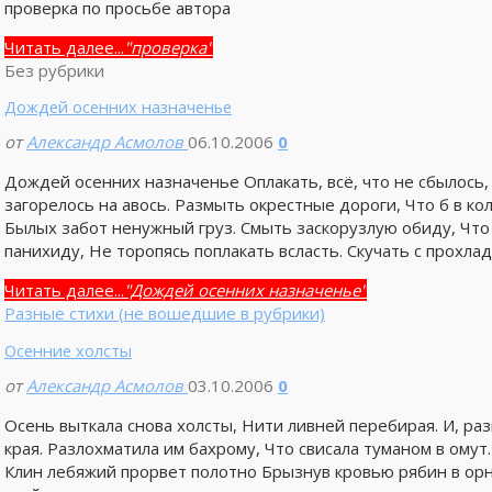
проверка по просьбе автора
Читать далее...
"проверка"
Без рубрики
Дождей осенних назначенье
от
Александр Асмолов
06.10.2006
0
Дождей осенних назначенье Оплакать, всё, что не сбылос
загорелось на авось. Размыть окрестные дороги, Что б в кол
Былых забот ненужный груз. Смыть заскорузлую обиду, Что т
панихиду, Не торопясь поплакать всласть. Скучать с прохла
Читать далее...
"Дождей осенних назначенье"
Разные стихи (не вошедшие в рубрики)
Осенние холсты
от
Александр Асмолов
03.10.2006
0
Осень выткала снова холсты, Нити ливней перебирая. И, раз
края. Разлохматила им бахрому, Что свисала туманом в ому
Клин лебяжий прорвет полотно Брызнув кровью рябин в орн