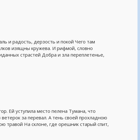
ль и радость, дерзость и покой Чего там
зелков изящны кружева. И рифмой, словно
данных страстей Добра и зла переплетенье,
р. Ей уступила место пелена Тумана, что
в ветерок за перевал. А тень своей прохладною
ю травой На склоне, где орешник старый спит,