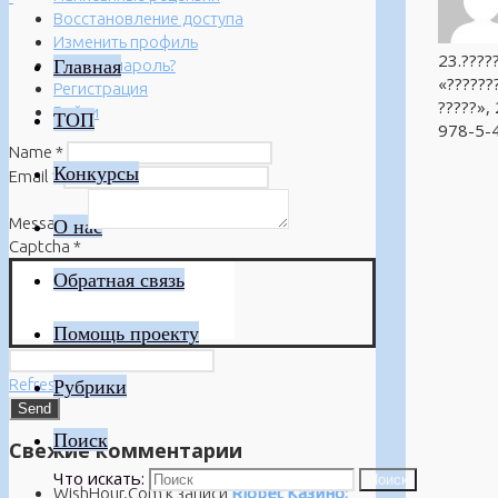
Восстановление доступа
Изменить профиль
23.????
Главная
Забыли пароль?
«???????
Регистрация
?????»,
Войти
ТОП
978-5-4
Name
*
Конкурсы
Email
*
Message
*
О нас
Captcha
*
Обратная связь
Помощь проекту
Refresh
Рубрики
Поиск
Свежие комментарии
Что искать:
Поиск
WishHour.Com
к записи
Riobet Казино: