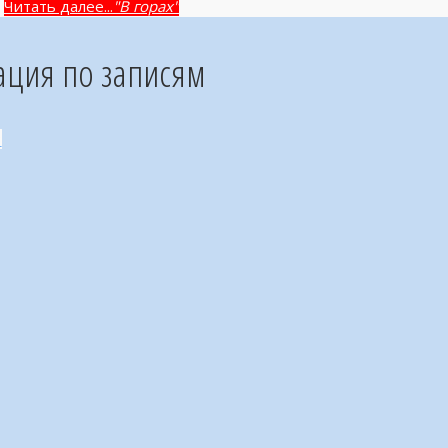
Читать далее...
"В горах"
ация по записям
3