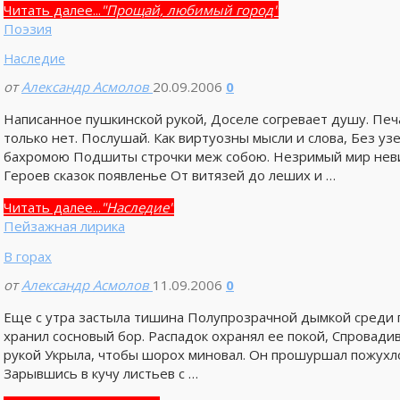
Читать далее...
"Прощай, любимый город"
Поэзия
Наследие
от
Александр Асмолов
20.09.2006
0
Написанное пушкинской рукой, Доселе согревает душу. Печа
только нет. Послушай. Как виртуозны мысли и слова, Без у
бахромою Подшиты строчки меж собою. Незримый мир неви
Героев сказок появленье От витязей до леших и …
Читать далее...
"Наследие"
Пейзажная лирика
В горах
от
Александр Асмолов
11.09.2006
0
Еще с утра застыла тишина Полупрозрачной дымкой среди го
хранил сосновый бор. Распадок охранял ее покой, Спровади
рукой Укрыла, чтобы шорох миновал. Он прошуршал пожухло
Зарывшись в кучу листьев с …