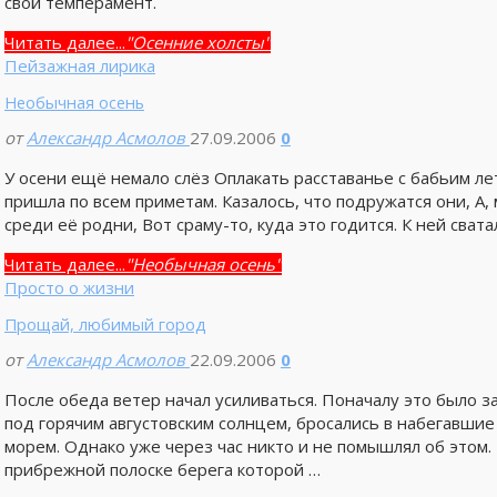
свой темперамент.
Читать далее...
"Осенние холсты"
Пейзажная лирика
Необычная осень
от
Александр Асмолов
27.09.2006
0
У осени ещё немало слёз Оплакать расставанье с бабьим ле
пришла по всем приметам. Казалось, что подружатся они, А
среди её родни, Вот сраму-то, куда это годится. К ней свата
Читать далее...
"Необычная осень"
Просто о жизни
Прощай, любимый город
от
Александр Асмолов
22.09.2006
0
После обеда ветер начал усиливаться. Поначалу это было за
под горячим августовским солнцем, бросались в набегавшие 
морем. Однако уже через час никто и не помышлял об этом.
прибрежной полоске берега которой …