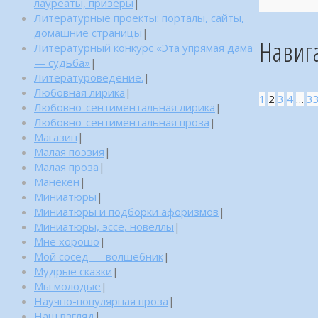
лауреаты, призеры
|
Литературные проекты: порталы, сайты,
домашние страницы
|
Навиг
Литературный конкурс «Эта упрямая дама
— судьба»
|
Литературоведение.
|
Любовная лирика
|
1
2
3
4
…
3
Любовно-сентиментальная лирика
|
Любовно-сентиментальная проза
|
Магазин
|
Малая поэзия
|
Малая проза
|
Манекен
|
Миниатюры
|
Миниатюры и подборки афоризмов
|
Миниатюры, эссе, новеллы
|
Мне хорошо
|
Мой сосед — волшебник
|
Мудрые сказки
|
Мы молодые
|
Научно-популярная проза
|
Наш взгляд
|