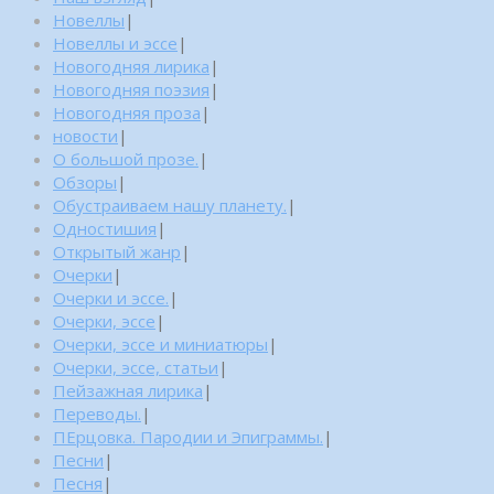
Новеллы
|
Новеллы и эссе
|
Новогодняя лирика
|
Новогодняя поэзия
|
Новогодняя проза
|
новости
|
О большой прозе.
|
Обзоры
|
Обустраиваем нашу планету.
|
Одностишия
|
Открытый жанр
|
Очерки
|
Очерки и эссе.
|
Очерки, эссе
|
Очерки, эссе и миниатюры
|
Очерки, эссе, статьи
|
Пейзажная лирика
|
Переводы.
|
ПЕрцовка. Пародии и Эпиграммы.
|
Песни
|
Песня
|