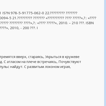
011 IS?N 978-5-91775-062-0 22.????????? ???????
094-5 21.????????? ??????? «?????????? ???? ?????»,?.: «????
??? ???????? ????»,?.: «???? ?????», 2010. – 210 ???. ISBN
???», 2010, - 200 ???. I
тремятся вверх, стараясь, Укрыться в кружеве
д. С атласом на плече встречаясь, Почувствуют
пульс найдут. С развитым локоном играя,