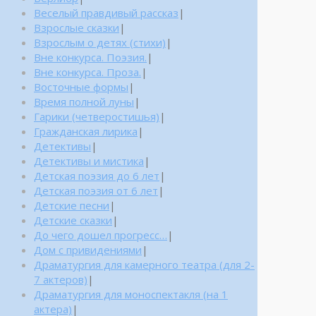
Веселый правдивый рассказ
|
Взрослые сказки
|
Взрослым о детях (стихи)
|
Вне конкурса. Поэзия.
|
Вне конкурса. Проза.
|
Восточные формы
|
Время полной луны
|
Гарики (четверостишья)
|
Гражданская лирика
|
Детективы
|
Детективы и мистика
|
Детская поэзия до 6 лет
|
Детская поэзия от 6 лет
|
Детские песни
|
Детские сказки
|
До чего дошел прогресс…
|
Дом с привидениями
|
Драматургия для камерного театра (для 2-
7 актеров)
|
Драматургия для моноспектакля (на 1
актера)
|