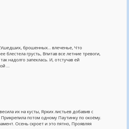
ь, Ушедших, брошенных… влеченье, Что
ее блестела грусть, Впитав все летние тревоги,
ак надолго запеклась. И, отстучав ей
дой …
весила их на кусты, Ярких листьев добавив с
т. Прикрепила потом одному Паутинку по окоёму.
амент. Осень скроет и это пятно, Проявляя