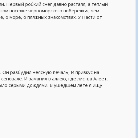
и. Первый робкий снег давно растаял, а теплый
ном поселке черноморского побережья, чем
е, о море, о пляжных знакомствах. У Насти от
. Он разбудил неясную печаль, И привкус на
сеновале. И заманил в аллею, где листва Алеет,
смыло серыми дождями. В ушедшем лете я ищу