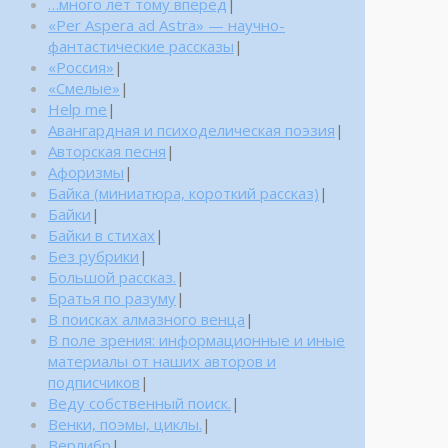
…много лет тому вперед
|
«Per Aspera ad Astra» — научно-
фантастические рассказы
|
«Россия»
|
«Смелые»
|
Help me
|
Авангардная и психоделическая поэзия
|
Авторская песня
|
Афоризмы
|
Байка (миниатюра, короткий рассказ)
|
Байки
|
Байки в стихах
|
Без рубрики
|
Большой рассказ.
|
Братья по разуму
|
В поисках алмазного венца
|
В поле зрения: информационные и иные
материалы от наших авторов и
подписчиков
|
Веду собственный поиск.
|
Венки, поэмы, циклы.
|
Верлибр
|