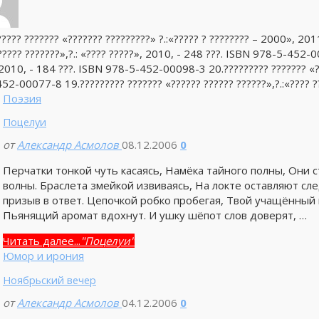
????? ??????? «??????? ?????????» ?.:«????? ? ???????? – 2000», 2
???? ???????»,?.: «???? ?????», 2010, - 248 ???. ISBN 978-5-452-00
 2010, - 184 ???. ISBN 978-5-452-00098-3 20.????????? ??????? «???
52-00077-8 19.????????? ??????? «?????? ?????? ??????»,?.:«???? ??
Поэзия
Поцелуи
от
Александр Асмолов
08.12.2006
0
Перчатки тонкой чуть касаясь, Намёка тайного полны, Они с
волны. Браслета змейкой извиваясь, На локте оставляют сле
призыв в ответ. Цепочкой робко пробегая, Твой учащённый 
Пьянящий аромат вдохнут. И ушку шёпот слов доверят, …
Читать далее...
"Поцелуи"
Юмор и ирония
Ноябрьский вечер
от
Александр Асмолов
04.12.2006
0