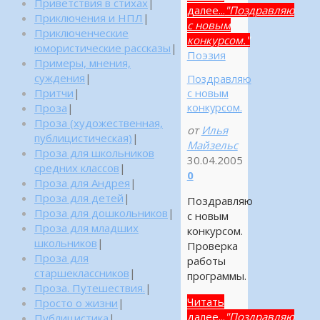
Приветствия в стихах
|
далее...
"Поздравляю
Приключения и НПЛ
|
с новым
Приключенческие
конкурсом."
юмористические рассказы
|
Поэзия
Примеры, мнения,
суждения
|
Поздравляю
Притчи
|
с новым
конкурсом.
Проза
|
Проза (художественная,
от
Илья
публицистическая)
|
Майзельс
Проза для школьников
30.04.2005
средних классов
|
0
Проза для Андрея
|
Проза для детей
|
Поздравляю
Проза для дошкольников
|
с новым
Проза для младших
конкурсом.
школьников
|
Проверка
Проза для
работы
старшеклассников
|
программы.
Проза. Путешествия.
|
Читать
Просто о жизни
|
далее...
"Поздравляю
Публицистика
|