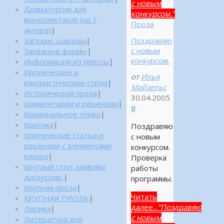
с новым
Драматургия для
конкурсом."
моноспектакля (на 1
Проза
актера)
|
Поздравяю
Загадки, шарады
|
с новым
Западные формы
|
конкурсом.
Информация из прессы
|
Иронические и
от
Илья
юмористические стихи
|
Майзельс
Историческая проза
|
30.04.2005
Комментарии и рецензии
|
0
Криминальное чтиво
|
Критика
|
Поздравяю
Критические статьи и
с новым
рецензии с элементами
конкурсом.
юмора
|
Проверка
Круглый стол: заявляю
работы
дискуссию.
|
программы.
Крупная проза
|
Читать
КРУПНАЯ ПРОЗА:
|
далее...
"Поздравяю
Лирика
|
с новым
Литература для