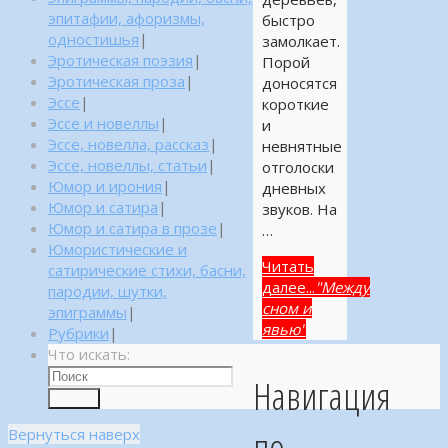
эпитафии, афоризмы,
быстро
одностишья
|
замолкает.
Эротическая поэзия
|
Порой
Эротическая проза
|
доносятся
Эссе
|
короткие
Эссе и новеллы
|
и
Эссе, новелла, рассказ
|
невнятные
Эссе, новеллы, статьи
|
отголоски
Юмор и ирония
|
дневных
Юмор и сатира
|
звуков. На
Юмор и сатира в прозе
|
…
Юмористические и
Читать
сатирические стихи, басни,
далее...
"Между
пародии, шутки,
сном и
эпиграммы
|
явью"
Рубрики
|
Что искать:
Навигация
Поиск
по
Вернуться наверх