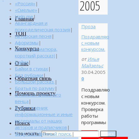
2005
«Россия»
|
«Смелые»
|
Help me
|
Главная
Авангардная и
Проза
психоделическая поэзия
|
ТОП
Авторская песня
|
Поздравляю
Афоризмы
|
с новым
Конкурсы
Байка (миниатюра,
конкурсом.
короткий рассказ)
|
от
Илья
Байки
|
О нас
Майзельс
Байки в стихах
|
30.04.2005
Без рубрики
|
Обратная связь
0
Большой рассказ.
|
Братья по разуму
|
Поздравляю
Помощь проекту
В поисках алмазного
с новым
венца
|
конкурсом.
Рубрики
В поле зрения:
Проверка
информационные и иные
работы
материалы от наших
программы
Поиск
авторов и подписчиков
|
Что искать:
Читать
Веду собственный поиск.
|
Поиск