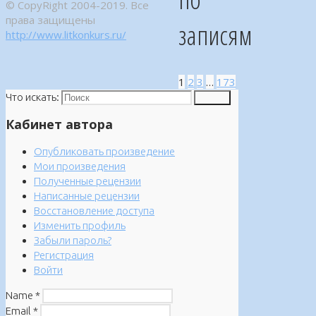
© CopyRight 2004-2019. Все
права защищены
записям
http://www.litkonkurs.ru/
1
2
3
…
173
Что искать:
Поиск
Кабинет автора
Опубликовать произведение
Мои произведения
Полученные рецензии
Написанные рецензии
Восстановление доступа
Изменить профиль
Забыли пароль?
Регистрация
Войти
Name
*
Email
*