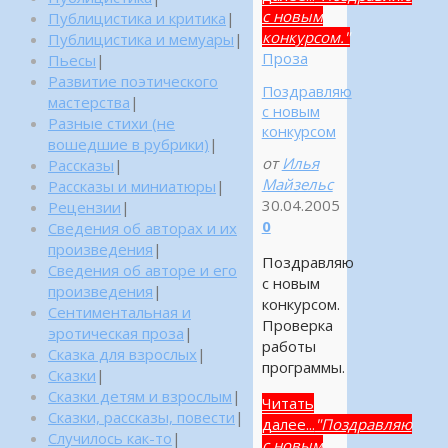
с новым
Публицистика и критика
|
конкурсом."
Публицистика и мемуары
|
Проза
Пьесы
|
Развитие поэтического
Поздравляю
мастерства
|
с новым
Разные стихи (не
конкурсом
вошедшие в рубрики)
|
от
Илья
Рассказы
|
Майзельс
Рассказы и миниатюры
|
30.04.2005
Рецензии
|
0
Сведения об авторах и их
произведения
|
Поздравляю
Сведения об авторе и его
с новым
произведения
|
конкурсом.
Сентиментальная и
Проверка
эротическая проза
|
работы
Сказка для взрослых
|
программы.
Сказки
|
Сказки детям и взрослым
|
Читать
Сказки, рассказы, повести
|
далее...
"Поздравляю
Случилось как-то
|
с новым