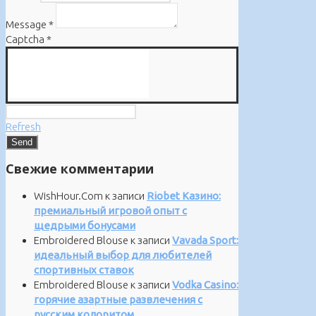
Message
*
Captcha
*
Refresh
Свежие комментарии
WishHour.Com
к записи
Riobet Казино:
премиальный игровой опыт с
щедрыми бонусами
Embroidered Blouse
к записи
Vavada Sport:
идеальный выбор для любителей
спортивных ставок
Embroidered Blouse
к записи
Vodka Casino:
горячие азартные развлечения с
русским колоритом