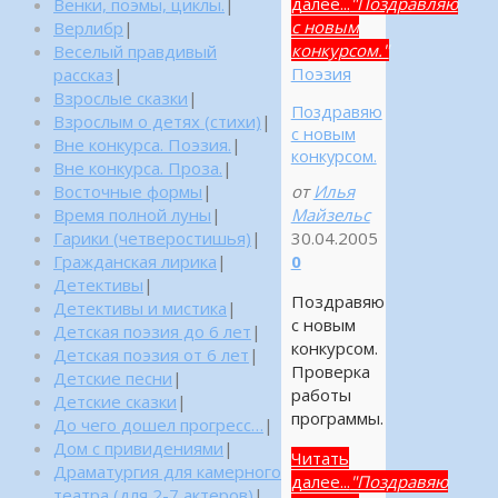
далее...
"Поздравляю
Венки, поэмы, циклы.
|
с новым
Верлибр
|
конкурсом."
Веселый правдивый
Поэзия
рассказ
|
Взрослые сказки
|
Поздравяю
Взрослым о детях (стихи)
|
с новым
Вне конкурса. Поэзия.
|
конкурсом.
Вне конкурса. Проза.
|
от
Илья
Восточные формы
|
Майзельс
Время полной луны
|
30.04.2005
Гарики (четверостишья)
|
0
Гражданская лирика
|
Детективы
|
Поздравяю
Детективы и мистика
|
с новым
Детская поэзия до 6 лет
|
конкурсом.
Детская поэзия от 6 лет
|
Проверка
Детские песни
|
работы
Детские сказки
|
программы.
До чего дошел прогресс…
|
Дом с привидениями
|
Читать
Драматургия для камерного
далее...
"Поздравяю
театра (для 2-7 актеров)
|