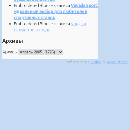
Embroidered Blouse
к записи
Vavada Sport:
идеальный выбор для любителей
спортивных ставок
Embroidered Blouse
к записи
Когда я
целую твою грудь
Архивы
Архивы
Работает на
Fluida
&
WordPress.