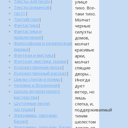
Тексты для песен
|
улице
Тексты романсов
|
тихо. Все-
тест1
|
таки тихо.
Третий глаз
|
Молчат
Фантастика
|
черные
Фантастика и
силуэты
приключения
|
домов,
Философская и религиозная
молчат
лирика
|
красивые
Фэнтези и мистика
|
арки,
Фэнтези, мистика, сказки
|
молчат
Художественная проза
|
спящие
Художественный рассказ
|
дворы…
Циклы стихов и поэмы
|
Иногда
Человек и Вселенная
|
дует
Школа литературного
ветер, но
мастерства
|
лишь
Шуточные песни,
слегка, и,
частушки
|
поддерживаемый
Эпиграммы, пародии,
тихим
басни
|
шелестом
Эпиграммы, пародии, басни,
деревьев,