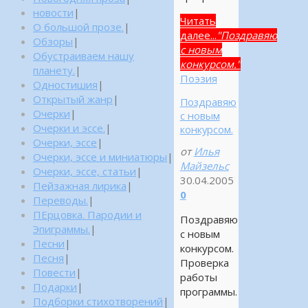
новости
|
Читать
О большой прозе.
|
далее...
"Поздравяю
Обзоры
|
с новым
Обустраиваем нашу
конкурсом."
планету.
|
Поэзия
Одностишия
|
Открытый жанр
|
Поздравяю
Очерки
|
с новым
Очерки и эссе.
|
конкурсом.
Очерки, эссе
|
от
Илья
Очерки, эссе и миниатюры
|
Майзельс
Очерки, эссе, статьи
|
30.04.2005
Пейзажная лирика
|
0
Переводы.
|
ПЕрцовка. Пародии и
Поздравяю
Эпиграммы.
|
с новым
Песни
|
конкурсом.
Песня
|
Проверка
Повести
|
работы
Подарки
|
программы.
Подборки стихотворений
|