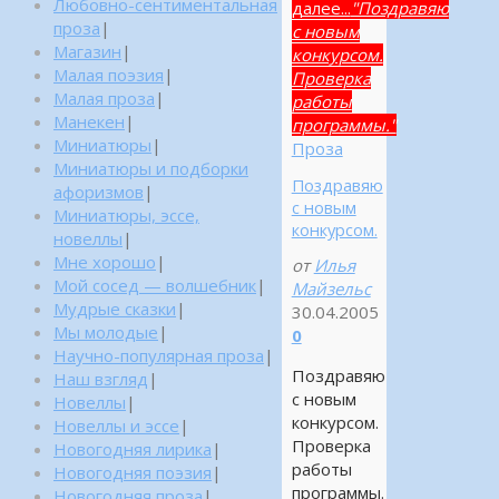
Любовно-сентиментальная
далее...
"Поздравяю
проза
|
с новым
Магазин
|
конкурсом.
Малая поэзия
|
Проверка
Малая проза
|
работы
Манекен
|
программы."
Миниатюры
|
Проза
Миниатюры и подборки
Поздравяю
афоризмов
|
с новым
Миниатюры, эссе,
конкурсом.
новеллы
|
Мне хорошо
|
от
Илья
Мой сосед — волшебник
|
Майзельс
Мудрые сказки
|
30.04.2005
Мы молодые
|
0
Научно-популярная проза
|
Поздравяю
Наш взгляд
|
с новым
Новеллы
|
конкурсом.
Новеллы и эссе
|
Проверка
Новогодняя лирика
|
работы
Новогодняя поэзия
|
программы.
Новогодняя проза
|