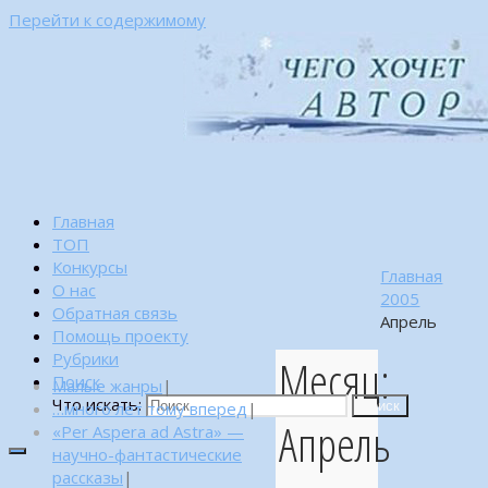
Перейти к содержимому
Главная
ТОП
Конкурсы
Главная
О нас
2005
Обратная связь
Апрель
Помощь проекту
Рубрики
Месяц:
Поиск
Малые жанры
|
Что искать:
…много лет тому вперед
|
Поиск
Апрель
«Per Aspera ad Astra» —
научно-фантастические
рассказы
|