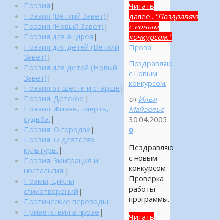
Поэзия
|
Читать
Поэзия (Ветхий Завет)
|
далее...
"Поздравяю
Поэзия (Новый Завет)
|
с новым
Поэзия для Андрея
|
конкурсом."
Поэзия для детей (Ветхий
Проза
Завет)
|
Поздравляю
Поэзия для детей (Новый
с новым
Завет)
|
конкурсом.
Поэзия от шести и старше
|
Поэзия. Детское.
|
от
Илья
Поэзия. Жизнь, смерть,
Майзельс
судьба.
|
30.04.2005
Поэзия. О городах
|
0
Поэзия. О деятелях
Поздравляю
культуры.
|
с новым
Поэзия. Эмиграция и
конкурсом.
ностальгия.
|
Проверка
Поэмы, циклы
работы
стихотворений
|
программы.
Поэтические переводы
|
Приветствия в прозе
|
Читать