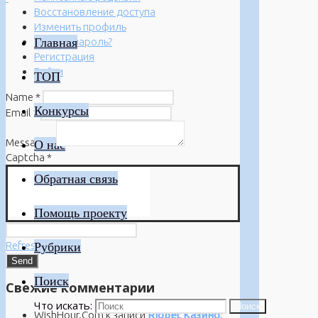
Восстановление доступа
Изменить профиль
Главная
Забыли пароль?
Регистрация
Войти
ТОП
Name
*
Конкурсы
Email
*
Message
*
О нас
Captcha
*
Обратная связь
Помощь проекту
Refresh
Рубрики
Поиск
Свежие комментарии
Что искать:
Поиск
WishHour.Com
к записи
Riobet Казино: