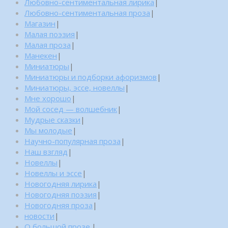
Любовно-сентиментальная лирика
|
Любовно-сентиментальная проза
|
Магазин
|
Малая поэзия
|
Малая проза
|
Манекен
|
Миниатюры
|
Миниатюры и подборки афоризмов
|
Миниатюры, эссе, новеллы
|
Мне хорошо
|
Мой сосед — волшебник
|
Мудрые сказки
|
Мы молодые
|
Научно-популярная проза
|
Наш взгляд
|
Новеллы
|
Новеллы и эссе
|
Новогодняя лирика
|
Новогодняя поэзия
|
Новогодняя проза
|
новости
|
О большой прозе.
|