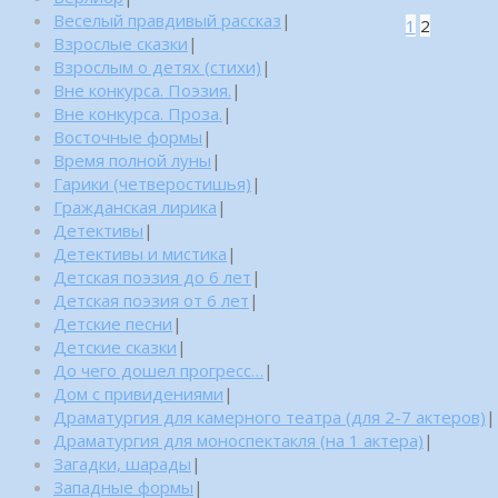
Веселый правдивый рассказ
|
1
2
Взрослые сказки
|
Взрослым о детях (стихи)
|
Вне конкурса. Поэзия.
|
Вне конкурса. Проза.
|
Восточные формы
|
Время полной луны
|
Гарики (четверостишья)
|
Гражданская лирика
|
Детективы
|
Детективы и мистика
|
Детская поэзия до 6 лет
|
Детская поэзия от 6 лет
|
Детские песни
|
Детские сказки
|
До чего дошел прогресс…
|
Дом с привидениями
|
Драматургия для камерного театра (для 2-7 актеров)
|
Драматургия для моноспектакля (на 1 актера)
|
Загадки, шарады
|
Западные формы
|