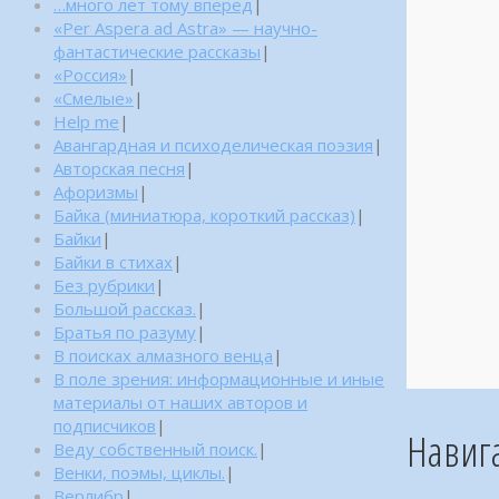
…много лет тому вперед
|
«Per Aspera ad Astra» — научно-
фантастические рассказы
|
«Россия»
|
«Смелые»
|
Help me
|
Авангардная и психоделическая поэзия
|
Авторская песня
|
Афоризмы
|
Байка (миниатюра, короткий рассказ)
|
Байки
|
Байки в стихах
|
Без рубрики
|
Большой рассказ.
|
Братья по разуму
|
В поисках алмазного венца
|
В поле зрения: информационные и иные
материалы от наших авторов и
подписчиков
|
Навиг
Веду собственный поиск.
|
Венки, поэмы, циклы.
|
Верлибр
|