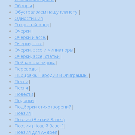
Обзоры
|
Обустраиваем нашу планету.
|
Одностишия
|
Открытый жанр
|
Очерки
|
Очерки и эссе.
|
Очерки, эссе
|
Очерки, эссе и миниатюры
|
Очерки, эссе, статьи
|
Пейзажная лирика
|
Переводы.
|
ПЕрцовка. Пародии и Эпиграммы.
|
Песни
|
Песня
|
Повести
|
Подарки
|
Подборки стихотворений
|
Поэзия
|
Поэзия (Ветхий Завет)
|
Поэзия (Новый Завет)
|
Поэзия для Андрея
|