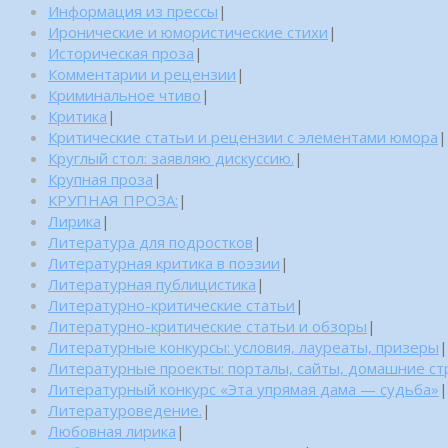
Информация из прессы
|
Иронические и юмористические стихи
|
Историческая проза
|
Комментарии и рецензии
|
Криминальное чтиво
|
Критика
|
Критические статьи и рецензии с элементами юмора
|
Круглый стол: заявляю дискуссию.
|
Крупная проза
|
КРУПНАЯ ПРОЗА:
|
Лирика
|
Литература для подростков
|
Литературная критика в поэзии
|
Литературная публицистика
|
Литературно-критические статьи
|
Литературно-критические статьи и обзоры
|
Литературные конкурсы: условия, лауреаты, призеры
|
Литературные проекты: порталы, сайты, домашние с
Литературный конкурс «Эта упрямая дама — судьба»
|
Литературоведение.
|
Любовная лирика
|