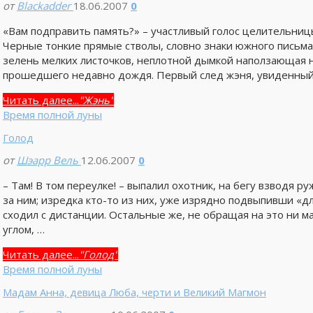
от
Blackadder
18.06.2007
0
«Вам подправить память?» – участливый голос целительницы.
Черные тонкие прямые стволы, словно знаки южного письма
зелень мелких листочков, неплотной дымкой наползающая на
прошедшего недавно дождя. Первый след жэня, увиденный
Читать далее...
"Жэнь"
Время полной луны
Голод
от
Шэарр Вель
12.06.2007
0
– Там! В том переулке! – выпалил охотник, на бегу взводя 
за ним; изредка кто-то из них, уже изрядно подвыпивши «дл
сходил с дистанции. Остальные же, не обращая на это ни м
углом, …
Читать далее...
"Голод"
Время полной луны
Мадам Анна, девица Люба, черти и Великий Магмон