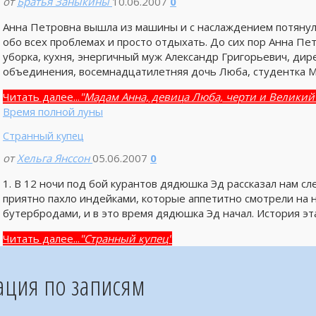
от
Братья Заныкины
10.06.2007
0
Анна Петровна вышла из машины и с наслаждением потянул
обо всех проблемах и просто отдыхать. До сих пор Анна Пе
уборка, кухня, энергичный муж Александр Григорьевич, ди
объединения, восемнадцатилетняя дочь Люба, студентка М
Читать далее...
"Мадам Анна, девица Люба, черти и Великий
Время полной луны
Странный купец
от
Хельга Янссон
05.06.2007
0
1. В 12 ночи под бой курантов дядюшка Эд рассказал нам с
приятно пахло индейками, которые аппетитно смотрели на н
бутербродами, и в это время дядюшка Эд начал. История эта 
Читать далее...
"Странный купец"
ация по записям