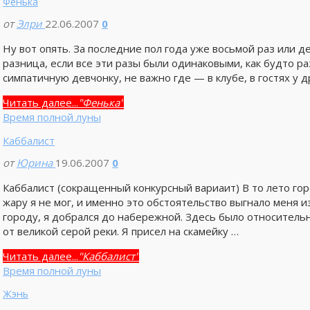
Фенька
от
Элри
22.06.2007
0
Ну вот опять. За последние пол года уже восьмой раз или д
разница, если все эти разы были одинаковыми, как будто 
симпатичную девчонку, не важно где — в клубе, в гостях у д
Читать далее...
"Фенька"
Время полной луны
Каббалист
от
Юрина
19.06.2007
0
Каббалист (сокращенный конкурсный вариаит) В то лето гор
жару я не мог, и именно это обстоятельство выгнало меня 
городу, я добрался до набережной. Здесь было относитель
от великой серой реки. Я присел на скамейку …
Читать далее...
"Каббалист"
Время полной луны
Жэнь