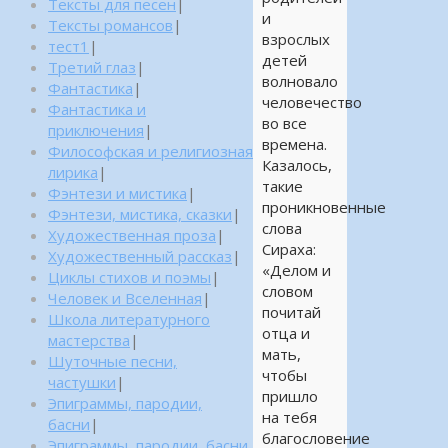
Тексты для песен
|
и
Тексты романсов
|
взрослых
тест1
|
детей
Третий глаз
|
волновало
Фантастика
|
человечество
Фантастика и
во все
приключения
|
времена.
Философская и религиозная
Казалось,
лирика
|
такие
Фэнтези и мистика
|
проникновенные
Фэнтези, мистика, сказки
|
слова
Художественная проза
|
Сираха:
Художественный рассказ
|
«Делом и
Циклы стихов и поэмы
|
словом
Человек и Вселенная
|
почитай
Школа литературного
отца и
мастерства
|
мать,
Шуточные песни,
чтобы
частушки
|
пришло
Эпиграммы, пародии,
на тебя
басни
|
благословение
Эпиграммы, пародии, басни,