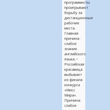
программисты
проигрывают
борьбу за
дистанционные
рабочие
места.
Главная
причина-
слабое
знание
английского
языка. •
Российская
красавица
выбывает
из финала
конкурса
«Мисс
Мира».
Причина:
слабое