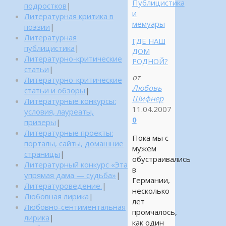
Публицистика
подростков
|
и
Литературная критика в
мемуары
поэзии
|
Литературная
ГДЕ НАШ
публицистика
|
ДОМ
Литературно-критические
РОДНОЙ?
статьи
|
от
Литературно-критические
Любовь
статьи и обзоры
|
Шифнер
Литературные конкурсы:
11.04.2007
условия, лауреаты,
0
призеры
|
Литературные проекты:
Пока мы с
порталы, сайты, домашние
мужем
страницы
|
обустраивались
Литературный конкурс «Эта
в
упрямая дама — судьба»
|
Германии,
Литературоведение.
|
несколько
Любовная лирика
|
лет
Любовно-сентиментальная
промчалось,
лирика
|
как один