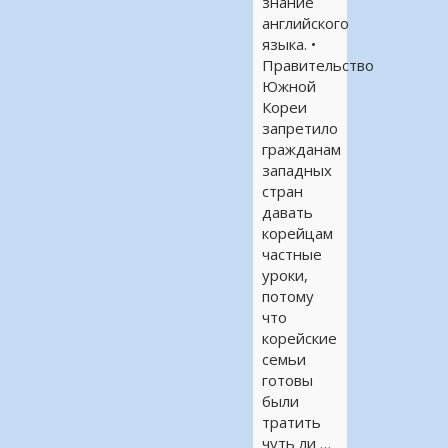
знание
английского
языка. •
Правительство
Южной
Кореи
запретило
гражданам
западных
стран
давать
корейцам
частные
уроки,
потому
что
корейские
семьи
готовы
были
тратить
чуть ли …