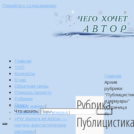
Перейти к содержимому
Главная
ТОП
Конкурсы
Главная
О нас
Архив
Обратная связь
рубрики
Помощь проекту
"Публицисти
Рубрики
Рубрика:
и мемуары"
Поиск
Малые жанры
|
(Страница
Что искать:
…много лет тому вперед
|
Поиск
3)
Публицистик
«Per Aspera ad Astra» —
научно-фантастические
рассказы
|