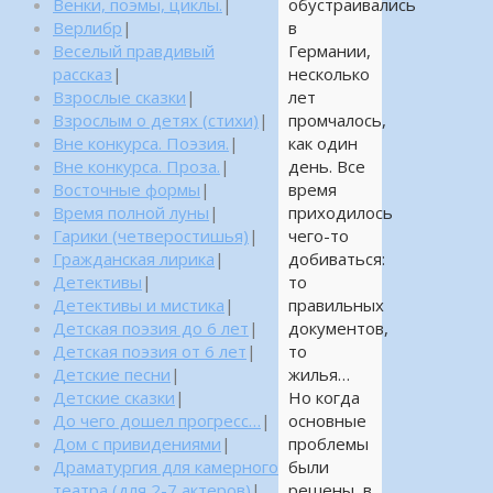
Венки, поэмы, циклы.
|
обустраивались
Верлибр
|
в
Веселый правдивый
Германии,
рассказ
|
несколько
Взрослые сказки
|
лет
Взрослым о детях (стихи)
|
промчалось,
Вне конкурса. Поэзия.
|
как один
Вне конкурса. Проза.
|
день. Все
Восточные формы
|
время
Время полной луны
|
приходилось
Гарики (четверостишья)
|
чего-то
Гражданская лирика
|
добиваться:
Детективы
|
то
Детективы и мистика
|
правильных
Детская поэзия до 6 лет
|
документов,
Детская поэзия от 6 лет
|
то
Детские песни
|
жилья…
Детские сказки
|
Но когда
До чего дошел прогресс…
|
основные
Дом с привидениями
|
проблемы
Драматургия для камерного
были
театра (для 2-7 актеров)
|
решены, в