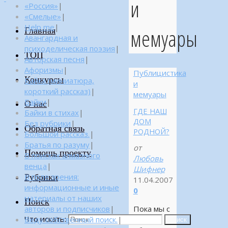
и
«Россия»
|
«Смелые»
|
Help me
|
мемуары
Главная
Авангардная и
психоделическая поэзия
|
ТОП
Авторская песня
|
Афоризмы
|
Публицистика
Конкурсы
Байка (миниатюра,
и
короткий рассказ)
|
мемуары
Байки
|
О нас
ГДЕ НАШ
Байки в стихах
|
ДОМ
Без рубрики
|
Обратная связь
РОДНОЙ?
Большой рассказ.
|
Братья по разуму
|
от
Помощь проекту
В поисках алмазного
Любовь
венца
|
Шифнер
Рубрики
В поле зрения:
11.04.2007
информационные и иные
0
материалы от наших
Поиск
авторов и подписчиков
|
Пока мы с
Что искать:
Веду собственный поиск.
|
мужем
Поиск