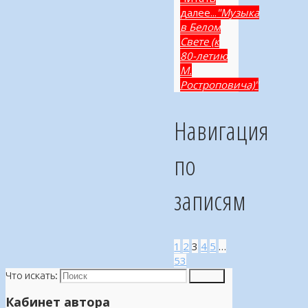
далее...
"Музыка
в Белом
Свете (к
80-летию
М.
Ростроповича)"
Навигация
по
записям
1
2
3
4
5
…
53
Что искать:
Поиск
Кабинет автора