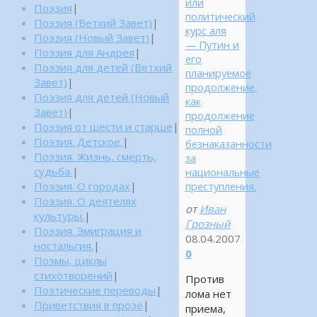
или
Поэзия
|
политический
Поэзия (Ветхий Завет)
|
курс аля
Поэзия (Новый Завет)
|
— Путин и
Поэзия для Андрея
|
его
Поэзия для детей (Ветхий
планируемое
Завет)
|
продолжение,
Поэзия для детей (Новый
как
Завет)
|
продолжение
Поэзия от шести и старше
|
полной
Поэзия. Детское.
|
безнаказанности
Поэзия. Жизнь, смерть,
за
судьба.
|
национальные
преступления.
Поэзия. О городах
|
Поэзия. О деятелях
от
Иван
культуры.
|
Грозный
Поэзия. Эмиграция и
08.04.2007
ностальгия.
|
0
Поэмы, циклы
стихотворений
|
Против
Поэтические переводы
|
лома нет
Приветствия в прозе
|
приема,