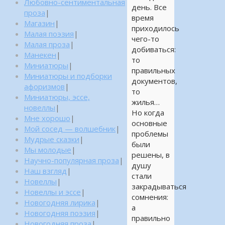
Любовно-сентиментальная
день. Все
проза
|
время
Магазин
|
приходилось
Малая поэзия
|
чего-то
Малая проза
|
добиваться:
Манекен
|
то
Миниатюры
|
правильных
Миниатюры и подборки
документов,
афоризмов
|
то
Миниатюры, эссе,
жилья…
новеллы
|
Но когда
Мне хорошо
|
основные
Мой сосед — волшебник
|
проблемы
Мудрые сказки
|
были
Мы молодые
|
решены, в
Научно-популярная проза
|
душу
Наш взгляд
|
стали
Новеллы
|
закрадываться
Новеллы и эссе
|
сомнения:
Новогодняя лирика
|
а
Новогодняя поэзия
|
правильно
Новогодняя проза
|