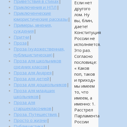
Приветствия в стихах
|
Если нет
Приключения и НПЛ
|
другого
Приключенческие
лом. Ну
юмористические рассказы
|
вы, блин,
Примеры, мнения,
даете!
суждения
|
Конституция
Притчи
|
России не
Проза
|
исполняется.
Проза (художественная,
Это раз.
публицистическая)
|
Согласно
Проза для школьников
пословице:
средних классов
|
« Каков
Проза для Андрея
|
поп, таков
Проза для детей
|
и приход»
Проза для дошкольников
|
мы имеем
Проза для младших
то, что
школьников
|
имеем, а
Проза для
именно: 1.
старшеклассников
|
Расстрел
Проза. Путешествия.
|
Парламента
Просто о жизни
|
России
Публицистика
|