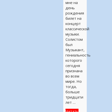
мне на
день
рождения
билет на
концерт
классической
музыки.
Солистом
был
Музыкант,
гениальность
которого
сегодня
признана
во всем
мире. Но
тогда,
больше
тридцати
лет …
Читать