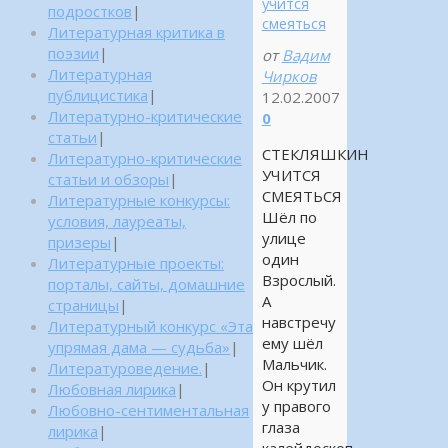
учится
подростков
|
смеяться
Литературная критика в
поэзии
|
от
Вадим
Литературная
Чирков
публицистика
|
12.02.2007
Литературно-критические
0
статьи
|
СТЕКЛЯШКИН
Литературно-критические
УЧИТСЯ
статьи и обзоры
|
СМЕЯТЬСЯ
Литературные конкурсы:
Шёл по
условия, лауреаты,
улице
призеры
|
один
Литературные проекты:
Взрослый.
порталы, сайты, домашние
А
страницы
|
навстречу
Литературный конкурс «Эта
ему шёл
упрямая дама — судьба»
|
Мальчик.
Литературоведение.
|
Он крутил
Любовная лирика
|
у правого
Любовно-сентиментальная
глаза
лирика
|
калейдоскоп.