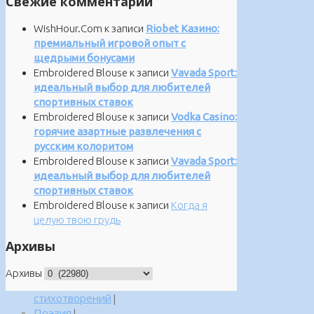
Свежие комментарии
WishHour.Com
к записи
Riobet Казино:
премиальный игровой опыт с
щедрыми бонусами
Embroidered Blouse
к записи
Vavada Sport:
идеальный выбор для любителей
спортивных ставок
Embroidered Blouse
к записи
Vodka Casino:
горячие азартные развлечения с
русским колоритом
Embroidered Blouse
к записи
Vavada Sport:
идеальный выбор для любителей
спортивных ставок
Embroidered Blouse
к записи
Когда я
целую твою грудь
Архивы
Архивы
стихотворений
|
Поэзия
|