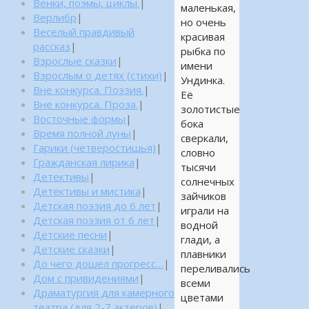
Венки, поэмы, циклы.
|
маленькая,
Верлибр
|
но очень
Веселый правдивый
красивая
рассказ
|
рыбка по
Взрослые сказки
|
имени
Взрослым о детях (стихи)
|
Ундинка.
Вне конкурса. Поэзия.
|
Её
Вне конкурса. Проза.
|
золотистые
Восточные формы
|
бока
Время полной луны
|
сверкали,
Гарики (четверостишья)
|
словно
Гражданская лирика
|
тысячи
Детективы
|
солнечных
Детективы и мистика
|
зайчиков
Детская поэзия до 6 лет
|
играли на
Детская поэзия от 6 лет
|
водной
Детские песни
|
глади, а
Детские сказки
|
плавники
До чего дошел прогресс…
|
переливались
Дом с привидениями
|
всеми
Драматургия для камерного
цветами
театра (для 2-7 актеров)
|