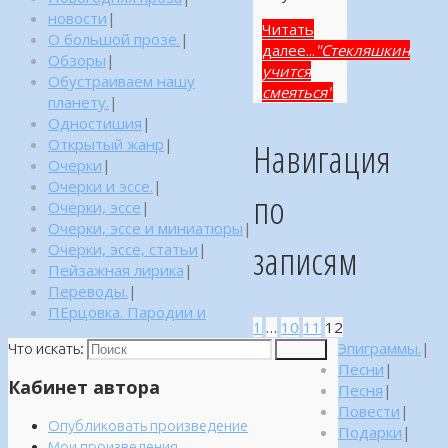
новости
|
Читать
О большой прозе.
|
далее...
"Стекляшкин
Обзоры
|
учится
Обустраиваем нашу
смеяться"
планету.
|
Одностишия
|
Навигация
Открытый жанр
|
Очерки
|
Очерки и эссе.
|
по
Очерки, эссе
|
Очерки, эссе и миниатюры
|
записям
Очерки, эссе, статьи
|
Пейзажная лирика
|
Переводы.
|
ПЕрцовка. Пародии и
1
…
10
11
12
Эпиграммы.
|
Что искать:
Поиск
Песни
|
Кабинет автора
Песня
|
Повести
|
Опубликовать произведение
Подарки
|
Мои произведения