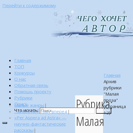
Перейти к содержимому
Главная
ТОП
Конкурсы
Главная
О нас
Архив
Обратная связь
рубрики
Помощь проекту
"Малая
Рубрики
Рубрика:
проза"
Поиск
Малые жанры
|
(Страница
Что искать:
…много лет тому вперед
|
Поиск
12)
Малая
«Per Aspera ad Astra» —
научно-фантастические
рассказы
|