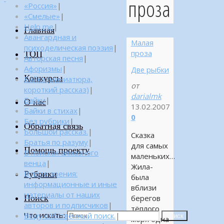
проза
«Россия»
|
«Смелые»
|
Help me
|
Главная
Авангардная и
Малая
психоделическая поэзия
|
проза
ТОП
Авторская песня
|
Афоризмы
|
Две рыбки
Конкурсы
Байка (миниатюра,
от
короткий рассказ)
|
darialmk
Байки
|
О нас
13.02.2007
Байки в стихах
|
0
Без рубрики
|
Обратная связь
Большой рассказ.
|
Сказка
Братья по разуму
|
для самых
Помощь проекту
В поисках алмазного
маленьких…
венца
|
Жила-
Рубрики
В поле зрения:
была
информационные и иные
вблизи
материалы от наших
Поиск
берегов
авторов и подписчиков
|
тёплого
Что искать:
Веду собственный поиск.
|
Поиск
моря одна