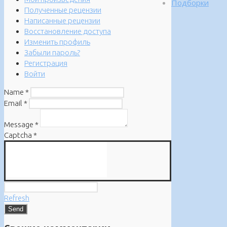
Подборки
Полученные рецензии
Написанные рецензии
Восстановление доступа
Изменить профиль
Забыли пароль?
Регистрация
Войти
Name
*
Email
*
Message
*
Captcha
*
Refresh