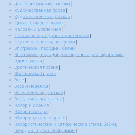
Фэнтези, мистика, сказки
|
Художественная проза
|
Художественный рассказ
|
Циклы стихов и поэмы
|
Человек и Вселенная
|
Школа литературного мастерства
|
Шуточные песни, частушки
|
Эпиграммы, пародии, басни
|
Эпиграммы, пародии, басни, эпитафии, афоризмы,
одностишья
|
Эротическая поэзия
|
Эротическая проза
|
Эссе
|
Эссе и новеллы
|
Эссе, новелла, рассказ
|
Эссе, новеллы, статьи
|
Юмор и ирония
|
Юмор и сатира
|
Юмор и сатира в прозе
|
Юмористические и сатирические стихи, басни,
пародии, шутки, эпиграммы
|