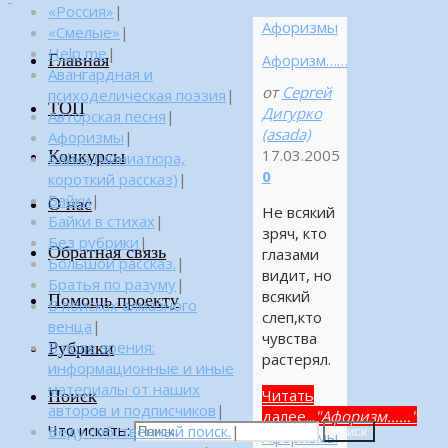
«Россия»
|
Афоризмы
«Смелые»
|
Help me
|
Главная
Афоризм……
Авангардная и
от
Сергей
психоделическая поэзия
|
ТОП
Дигурко
Авторская песня
|
(asada)
Афоризмы
|
Конкурсы
17.03.2005
Байка (миниатюра,
0
короткий рассказ)
|
Байки
|
О нас
Не всякий
Байки в стихах
|
зряч, кто
Без рубрики
|
Обратная связь
глазами
Большой рассказ.
|
видит, но
Братья по разуму
|
всякий
Помощь проекту
В поисках алмазного
слеп,кто
венца
|
чувства
Рубрики
В поле зрения:
растерял.
информационные и иные
материалы от наших
Поиск
Читать
авторов и подписчиков
|
далее...
"Афоризм……"
Что искать:
Веду собственный поиск.
|
Поиск
Афоризмы