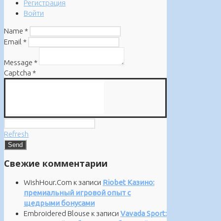
Регистрация
Войти
Name
*
Email
*
Message
*
Captcha
*
Refresh
Свежие комментарии
WishHour.Com
к записи
Riobet Казино:
премиальный игровой опыт с
щедрыми бонусами
Embroidered Blouse
к записи
Vavada Sport: