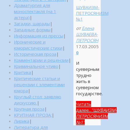
Драматургия для
ШУВАИЗМ-
моноспектакля (на 1
ПЕТРОСЯНИЗМ
актера)
|
№1
Загадки, шарады
|
от
Елена
Западные формы
|
ШУВАЕВА-
Информация из прессы
|
ПЕТРОСЯН
Иронические и
17.03.2005
юмористические стихи
|
0
Историческая проза
|
Комментарии и рецензии
|
И
Криминальное чтиво
|
суеверным
Критика
|
трудно
Критические статьи и
жить в
рецензии с элементами
суеверном
юмора
|
государстве.
Круглый стол: заявляю
дискуссию.
|
Читать
Крупная проза
|
далее...
"ШУВАИЗМ-
КРУПНАЯ ПРОЗА:
|
ПЕТРОСЯНИЗМ
Лирика
|
№1"
Литература для