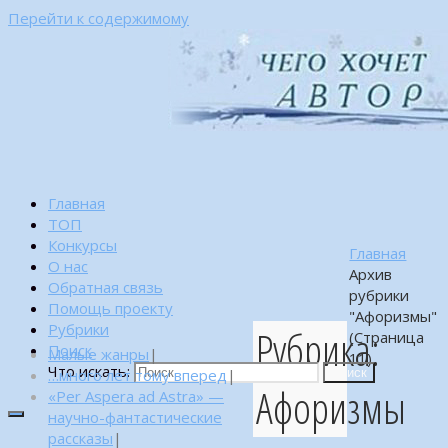
Перейти к содержимому
Главная
ТОП
Конкурсы
Главная
О нас
Архив
Обратная связь
рубрики
Помощь проекту
"Афоризмы"
Рубрики
Рубрика:
(Страница
Поиск
Малые жанры
|
11)
Что искать:
…много лет тому вперед
|
Поиск
Афоризмы
«Per Aspera ad Astra» —
научно-фантастические
рассказы
|