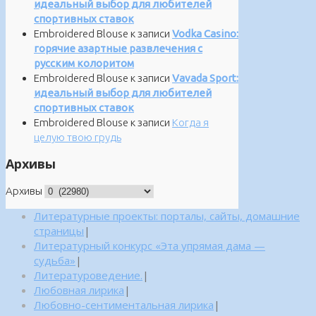
идеальный выбор для любителей
спортивных ставок
Embroidered Blouse
к записи
Vodka Casino:
горячие азартные развлечения с
русским колоритом
Embroidered Blouse
к записи
Vavada Sport:
идеальный выбор для любителей
спортивных ставок
Embroidered Blouse
к записи
Когда я
целую твою грудь
Архивы
Архивы
Литературные проекты: порталы, сайты, домашние
страницы
|
Литературный конкурс «Эта упрямая дама —
судьба»
|
Литературоведение.
|
Любовная лирика
|
Любовно-сентиментальная лирика
|