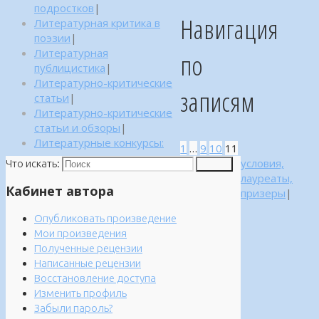
подростков
|
Навигация
Литературная критика в
поэзии
|
Литературная
по
публицистика
|
Литературно-критические
записям
статьи
|
Литературно-критические
статьи и обзоры
|
Литературные конкурсы:
1
…
9
10
11
условия,
Что искать:
Поиск
лауреаты,
Кабинет автора
призеры
|
Опубликовать произведение
Мои произведения
Полученные рецензии
Написанные рецензии
Восстановление доступа
Изменить профиль
Забыли пароль?