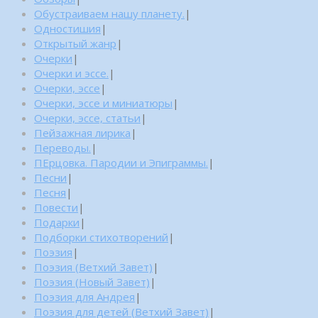
Обустраиваем нашу планету.
|
Одностишия
|
Открытый жанр
|
Очерки
|
Очерки и эссе.
|
Очерки, эссе
|
Очерки, эссе и миниатюры
|
Очерки, эссе, статьи
|
Пейзажная лирика
|
Переводы.
|
ПЕрцовка. Пародии и Эпиграммы.
|
Песни
|
Песня
|
Повести
|
Подарки
|
Подборки стихотворений
|
Поэзия
|
Поэзия (Ветхий Завет)
|
Поэзия (Новый Завет)
|
Поэзия для Андрея
|
Поэзия для детей (Ветхий Завет)
|