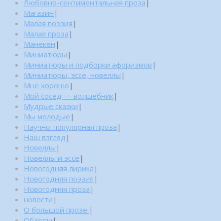
Любовно-сентиментальная проза
|
Магазин
|
Малая поэзия
|
Малая проза
|
Манекен
|
Миниатюры
|
Миниатюры и подборки афоризмов
|
Миниатюры, эссе, новеллы
|
Мне хорошо
|
Мой сосед — волшебник
|
Мудрые сказки
|
Мы молодые
|
Научно-популярная проза
|
Наш взгляд
|
Новеллы
|
Новеллы и эссе
|
Новогодняя лирика
|
Новогодняя поэзия
|
Новогодняя проза
|
новости
|
О большой прозе.
|
Обзоры
|