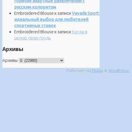
горячие азартные развлечения с
русским колоритом
Embroidered Blouse
к записи
Vavada Sport:
идеальный выбор для любителей
спортивных ставок
Embroidered Blouse
к записи
Когда я
целую твою грудь
Архивы
Архивы
Работает на
Fluida
&
WordPress.