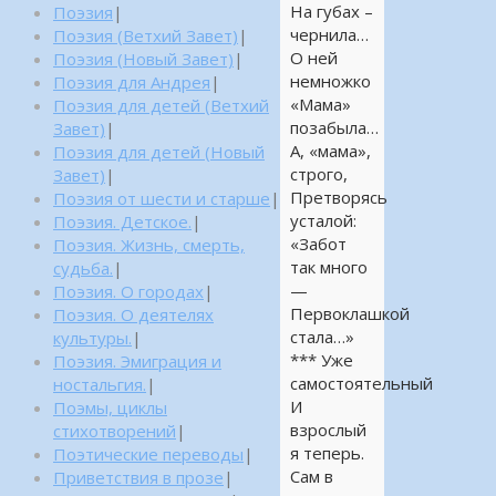
На губах –
Поэзия
|
чернила…
Поэзия (Ветхий Завет)
|
О ней
Поэзия (Новый Завет)
|
немножко
Поэзия для Андрея
|
«Мама»
Поэзия для детей (Ветхий
позабыла…
Завет)
|
А, «мама»,
Поэзия для детей (Новый
строго,
Завет)
|
Претворясь
Поэзия от шести и старше
|
усталой:
Поэзия. Детское.
|
«Забот
Поэзия. Жизнь, смерть,
так много
судьба.
|
—
Поэзия. О городах
|
Первоклашкой
Поэзия. О деятелях
стала…»
культуры.
|
*** Уже
Поэзия. Эмиграция и
самостоятельный
ностальгия.
|
И
Поэмы, циклы
взрослый
стихотворений
|
я теперь.
Поэтические переводы
|
Сам в
Приветствия в прозе
|