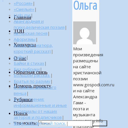
Ольга
«Россия»
|
«Смелые»
|
Help me
|
Главная
Авангардная и
психоделическая поэзия
|
ТОП
Авторская песня
|
Афоризмы
|
Конкурсы
Байка (миниатюра,
Мои
короткий рассказ)
|
произведения
Байки
|
О нас
размещены
Байки в стихах
|
на сайте
Без рубрики
|
Обратная связь
христианской
Большой рассказ.
|
поэзии
Братья по разуму
|
www.gospodi.com.ru
Помощь проекту
В поисках алмазного
и на сайте
венца
|
Александра
Рубрики
В поле зрения:
Гами -
информационные и иные
поэта и
материалы от наших
Поиск
музыканта
авторов и подписчиков
|
www.gamy.info
Что искать:
Веду собственный поиск.
|
Поиск
в разделе