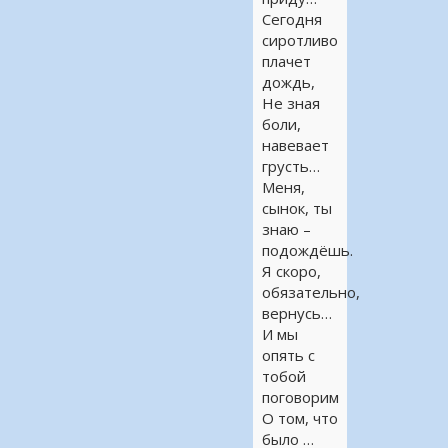
Сегодня
сиротливо
плачет
дождь,
Не зная
боли,
навевает
грусть…
Меня,
сынок, ты
знаю –
подождёшь.
Я скоро,
обязательно,
вернусь…
И мы
опять с
тобой
поговорим
О том, что
было …