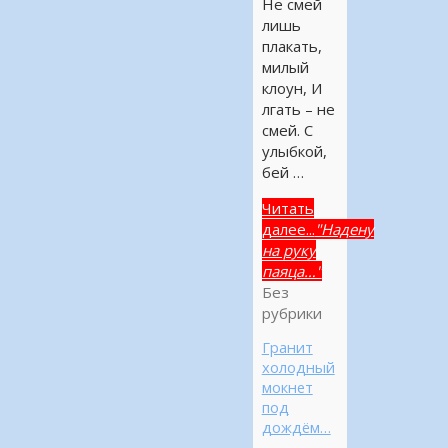
Не смей
лишь
плакать,
милый
клоун, И
лгать – не
смей. С
улыбкой,
бей …
Читать
далее...
"Надену
на руку
паяца…"
Без
рубрики
Гранит
холодный
мокнет
под
дождём…