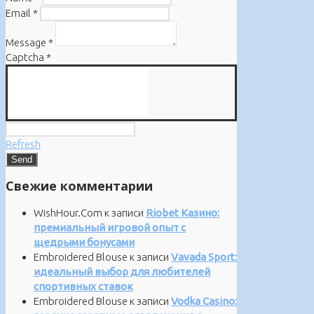
Email
*
Message
*
Captcha
*
Refresh
Свежие комментарии
WishHour.Com
к записи
Riobet Казино:
премиальный игровой опыт с
щедрыми бонусами
Embroidered Blouse
к записи
Vavada Sport:
идеальный выбор для любителей
спортивных ставок
Embroidered Blouse
к записи
Vodka Casino: