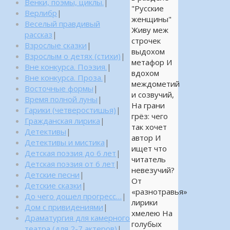
Венки, поэмы, циклы.
|
"Русские
Верлибр
|
женщины"
Веселый правдивый
Живу меж
рассказ
|
строчек
Взрослые сказки
|
выдохом
Взрослым о детях (стихи)
|
метафор И
Вне конкурса. Поэзия.
|
вдохом
Вне конкурса. Проза.
|
междометий
Восточные формы
|
и созвучий,
Время полной луны
|
На грани
Гарики (четверостишья)
|
грёз: чего
Гражданская лирика
|
так хочет
Детективы
|
автор И
Детективы и мистика
|
ищет что
Детская поэзия до 6 лет
|
читатель
Детская поэзия от 6 лет
|
невезучий?
Детские песни
|
От
Детские сказки
|
«разнотравья»
До чего дошел прогресс…
|
лирики
Дом с привидениями
|
хмелею На
Драматургия для камерного
голубых
театра (для 2-7 актеров)
|