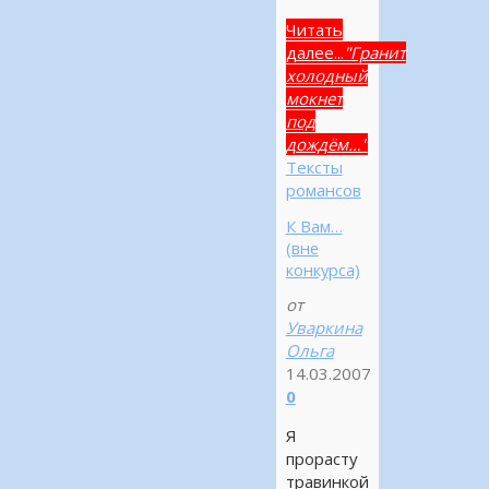
Читать
далее...
"Гранит
холодный
мокнет
под
дождём…"
Тексты
романсов
К Вам…
(вне
конкурса)
от
Уваркина
Ольга
14.03.2007
0
Я
прорасту
травинкой