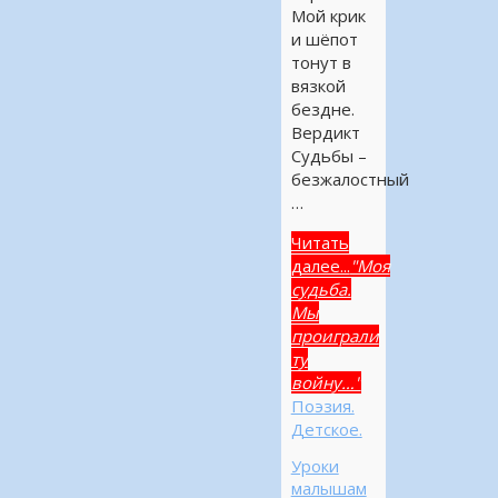
Мой крик
и шёпот
тонут в
вязкой
бездне.
Вердикт
Судьбы –
безжалостный
…
Читать
далее...
"Моя
судьба.
Мы
проиграли
ту
войну…"
Поэзия.
Детское.
Уроки
малышам