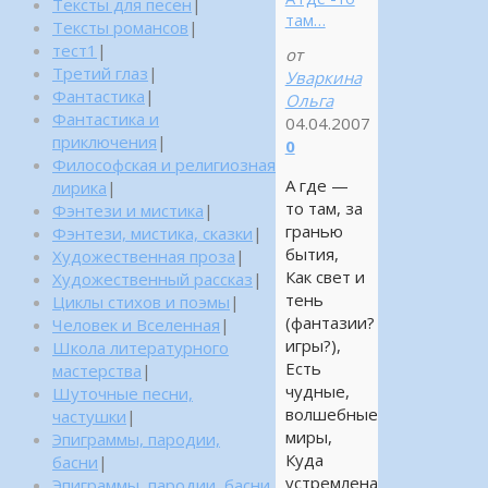
Тексты для песен
|
там…
Тексты романсов
|
тест1
|
от
Третий глаз
|
Уваркина
Фантастика
|
Ольга
Фантастика и
04.04.2007
приключения
|
0
Философская и религиозная
А где —
лирика
|
то там, за
Фэнтези и мистика
|
гранью
Фэнтези, мистика, сказки
|
бытия,
Художественная проза
|
Как свет и
Художественный рассказ
|
тень
Циклы стихов и поэмы
|
(фантазии?
Человек и Вселенная
|
игры?),
Школа литературного
Есть
мастерства
|
чудные,
Шуточные песни,
волшебные
частушки
|
миры,
Эпиграммы, пародии,
Куда
басни
|
устремлена
Эпиграммы, пародии, басни,