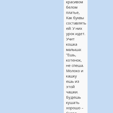
красивом
белом
платье,
Как буквы
составлять
ей: У них
урок идет.
Учит
кошка
малыша:
“Ешь,
котенок,
не спеша.
Молоко и
кашку
ешь из
этой
чашки.
Будешь
кушать
хорошо –