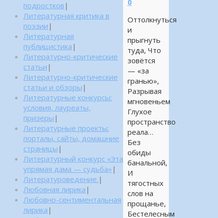
0
подростков
|
Литературная критика в
Оттолкнуться
поэзии
|
и
Литературная
прыгнуть
публицистика
|
туда, Что
Литературно-критические
зовётся
статьи
|
— «за
Литературно-критические
гранью»,
статьи и обзоры
|
Разрывая
Литературные конкурсы:
мгновеньем
условия, лауреаты,
Глухое
призеры
|
пространство
Литературные проекты:
реала…
порталы, сайты, домашние
Без
страницы
|
обиды
Литературный конкурс «Эта
банальной,
упрямая дама — судьба»
|
И
Литературоведение.
|
тягостных
Любовная лирика
|
слов на
Любовно-сентиментальная
прощанье,
лирика
|
Бестелесным