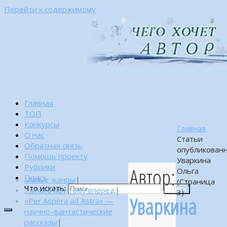
Перейти к содержимому
Главная
ТОП
Конкурсы
Главная
О нас
Статьи
Обратная связь
опубликован
Помощь проекту
Уваркина
Рубрики
Автор:
Ольга
Поиск
Малые жанры
|
(Страница
Что искать:
…много лет тому вперед
|
Поиск
3)
Уваркина
«Per Aspera ad Astra» —
научно-фантастические
рассказы
|