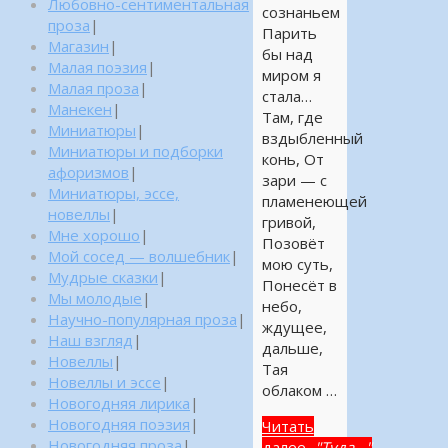
Любовно-сентиментальная
сознаньем
проза
|
Парить
Магазин
|
бы над
Малая поэзия
|
миром я
Малая проза
|
стала…
Манекен
|
Там, где
Миниатюры
|
вздыбленный
Миниатюры и подборки
конь, От
афоризмов
|
зари — с
Миниатюры, эссе,
пламенеющей
новеллы
|
гривой,
Мне хорошо
|
Позовёт
Мой сосед — волшебник
|
мою суть,
Мудрые сказки
|
Понесёт в
Мы молодые
|
небо,
Научно-популярная проза
|
ждущее,
Наш взгляд
|
дальше,
Новеллы
|
Тая
Новеллы и эссе
|
облаком …
Новогодняя лирика
|
Новогодняя поэзия
|
Читать
Новогодняя проза
|
далее...
"Туда…"