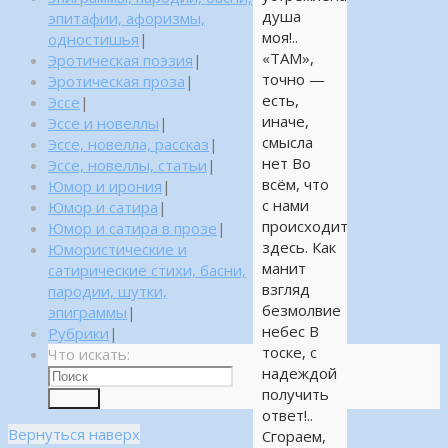
душа
эпитафии, афоризмы,
моя!..
одностишья
|
«ТАМ»,
Эротическая поэзия
|
точно —
Эротическая проза
|
есть,
Эссе
|
иначе,
Эссе и новеллы
|
смысла
Эссе, новелла, рассказ
|
нет Во
Эссе, новеллы, статьи
|
всём, что
Юмор и ирония
|
с нами
Юмор и сатира
|
происходит
Юмор и сатира в прозе
|
здесь. Как
Юмористические и
манит
сатирические стихи, басни,
взгляд
пародии, шутки,
безмолвие
эпиграммы
|
небес В
Рубрики
|
тоске, с
Что искать:
надеждой
получить
Поиск
ответ!..
Вернуться наверх
Сгораем,