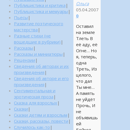
Ольга
Публицистика и критика
|
05.04.2007
Публицистика и мемуары
|
0
Пьесы
|
Развитие поэтического
Оставил
мастерства
|
на земле
Разные стихи (не
Тлеть В
вошедшие в рубрики)
|
её аду, её
Рассказы
|
Огне… Но
Рассказы и миниатюры
|
я, теперь,
Рецензии
|
одна
Сведения об авторах и их
Треть, Из
произведения
|
целого,
Сведения об авторе и его
что дал
произведения
|
Ты мне…
Сентиментальная и
А память
эротическая проза
|
не уйдёт
Сказка для взрослых
|
Прочь, И
Сказки
|
не
Сказки детям и взрослым
|
объявишь
Сказки, рассказы, повести
|
ей
Случилось как-то
|
Бойкот…