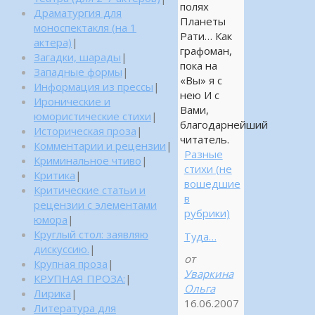
полях
Драматургия для
Планеты
моноспектакля (на 1
Рати… Как
актера)
|
графоман,
Загадки, шарады
|
пока на
Западные формы
|
«Вы» я с
Информация из прессы
|
нею И с
Иронические и
Вами,
юмористические стихи
|
благодарнейший
Историческая проза
|
читатель.
Комментарии и рецензии
|
Разные
Криминальное чтиво
|
стихи (не
Критика
|
вошедшие
Критические статьи и
в
рецензии с элементами
рубрики)
юмора
|
Круглый стол: заявляю
Туда…
дискуссию.
|
от
Крупная проза
|
Уваркина
КРУПНАЯ ПРОЗА:
|
Ольга
Лирика
|
16.06.2007
Литература для