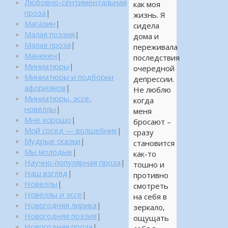
Любовно-сентиментальная
как моя
проза
|
жизнь. Я
Магазин
|
сидела
Малая поэзия
|
дома и
Малая проза
|
переживала
Манекен
|
последствия
Миниатюры
|
очередной
Миниатюры и подборки
депрессии.
афоризмов
|
Не люблю
Миниатюры, эссе,
когда
новеллы
|
меня
Мне хорошо
|
бросают –
Мой сосед — волшебник
|
сразу
Мудрые сказки
|
становится
Мы молодые
|
как-то
Научно-популярная проза
|
тошно и
Наш взгляд
|
противно
Новеллы
|
смотреть
Новеллы и эссе
|
на себя в
Новогодняя лирика
|
зеркало,
Новогодняя поэзия
|
ощущать
Новогодняя проза
|