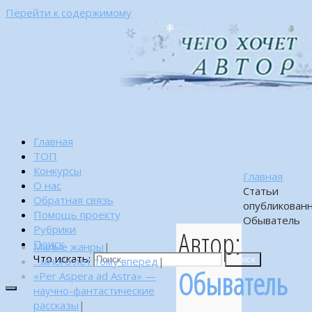
Перейти к содержимому
Главная
ТОП
Конкурсы
Главная
О нас
Статьи
Обратная связь
опубликован
Помощь проекту
Обыватель
Рубрики
Автор:
Поиск
Малые жанры
|
Что искать:
…много лет тому вперед
|
Поиск
Обыватель
«Per Aspera ad Astra» —
научно-фантастические
рассказы
|