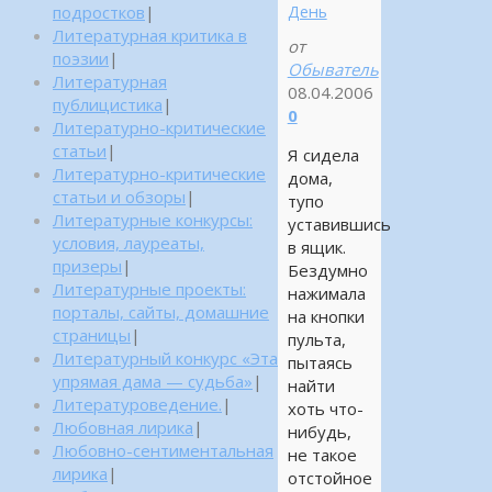
День
подростков
|
Литературная критика в
от
поэзии
|
Обыватель
Литературная
08.04.2006
публицистика
|
0
Литературно-критические
статьи
|
Я сидела
Литературно-критические
дома,
статьи и обзоры
|
тупо
Литературные конкурсы:
уставившись
условия, лауреаты,
в ящик.
призеры
|
Бездумно
Литературные проекты:
нажимала
порталы, сайты, домашние
на кнопки
страницы
|
пульта,
Литературный конкурс «Эта
пытаясь
упрямая дама — судьба»
|
найти
Литературоведение.
|
хоть что-
Любовная лирика
|
нибудь,
Любовно-сентиментальная
не такое
лирика
|
отстойное