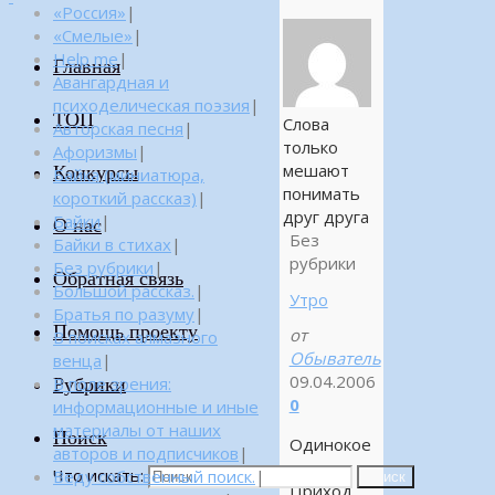
«Россия»
|
«Смелые»
|
Help me
|
Главная
Авангардная и
психоделическая поэзия
|
ТОП
Слова
Авторская песня
|
только
Афоризмы
|
мешают
Конкурсы
Байка (миниатюра,
понимать
короткий рассказ)
|
друг друга
Байки
|
О нас
Без
Байки в стихах
|
рубрики
Без рубрики
|
Обратная связь
Большой рассказ.
|
Утро
Братья по разуму
|
Помощь проекту
от
В поисках алмазного
Обыватель
венца
|
09.04.2006
Рубрики
В поле зрения:
0
информационные и иные
материалы от наших
Поиск
Одинокое
авторов и подписчиков
|
утро.
Что искать:
Веду собственный поиск.
|
Поиск
Приход.