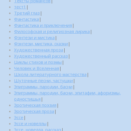
Тексты романсов
|
тест1
|
Третий глаз
|
Фантастика
|
Фантастика и приключения
|
Философская и религиозная лирика
|
Фэнтези и мистика
|
Фэнтези, мистика, сказки
|
Художественная проза
|
Художественный рассказ
|
Циклы стихов и поэмы
|
Человек и Вселенная
|
Школа литературного мастерства
|
Шуточные песни, частушки
|
Эпиграммы, пародии, басни
|
Эпиграммы, пародии, басни, эпитафии, афоризмы,
одностишья
|
Эротическая поэзия
|
Эротическая проза
|
Эссе
|
Эссе и новеллы
|
Эссе, новелла, рассказ
|