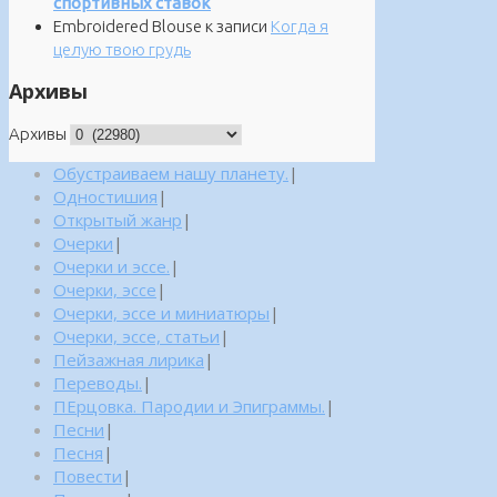
спортивных ставок
Embroidered Blouse
к записи
Когда я
целую твою грудь
Архивы
Архивы
Обустраиваем нашу планету.
|
Одностишия
|
Открытый жанр
|
Очерки
|
Очерки и эссе.
|
Очерки, эссе
|
Очерки, эссе и миниатюры
|
Очерки, эссе, статьи
|
Пейзажная лирика
|
Переводы.
|
ПЕрцовка. Пародии и Эпиграммы.
|
Песни
|
Песня
|
Повести
|