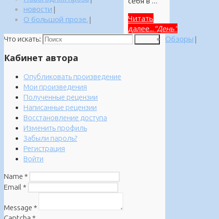
себя в …
новости
|
Читать
О большой прозе.
|
далее...
"День"
Обзоры
|
Что искать:
Поиск
Кабинет автора
Опубликовать произведение
Мои произведения
Полученные рецензии
Написанные рецензии
Восстановление доступа
Изменить профиль
Забыли пароль?
Регистрация
Войти
Name
*
Email
*
Message
*
Captcha
*