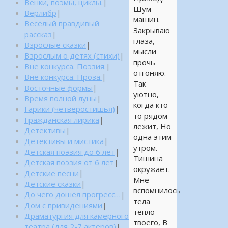
Венки, поэмы, циклы.
|
Шум
Верлибр
|
машин.
Веселый правдивый
Закрываю
рассказ
|
глаза,
Взрослые сказки
|
мысли
Взрослым о детях (стихи)
|
прочь
Вне конкурса. Поэзия.
|
отгоняю.
Вне конкурса. Проза.
|
Так
Восточные формы
|
уютно,
Время полной луны
|
когда кто-
Гарики (четверостишья)
|
то рядом
Гражданская лирика
|
лежит, Но
Детективы
|
одна этим
Детективы и мистика
|
утром.
Детская поэзия до 6 лет
|
Тишина
Детская поэзия от 6 лет
|
окружает.
Детские песни
|
Мне
Детские сказки
|
вспомнилось
До чего дошел прогресс…
|
тела
Дом с привидениями
|
тепло
Драматургия для камерного
твоего, В
театра (для 2-7 актеров)
|