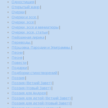
Одностишия
|
Открытый жанр
|
Очерки
|
Очерки и эссе.
|
Очерки, эссе
|
Очерки, эссе и миниатюры
|
Очерки, эссе, статьи
|
Пейзажная лирика
|
Переводы.
|
ПЕрцовка. Пародии и Эпиграммы.
|
Песни
|
Песня
|
Повести
|
Подарки
|
Подборки стихотворений
|
Поэзия
|
Поэзия (Ветхий Завет)
|
Поэзия (Новый Завет)
|
Поэзия для Андрея
|
Поэзия для детей (Ветхий Завет)
|
Поэзия для детей (Новый Завет)
|