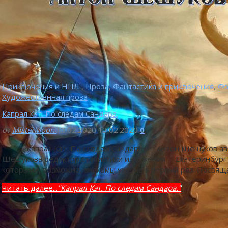
Приключения и НПЛ
,
Проза
,
Фантастика и приключения
,
Фэ
Художественная проза
Капрал Кэт. По следам Сандара.
от
MisterMoon
13.02.2020
13.02.2020
0
«Капрал Кэт. По следам Сандара» Антон Шешуков авто
Шешукова редактор стилистики изложения Екатеринбург 2
которыми, возможно, знакомы уже не в первый раз. Пос
Читать далее...
"Капрал Кэт. По следам Сандара."