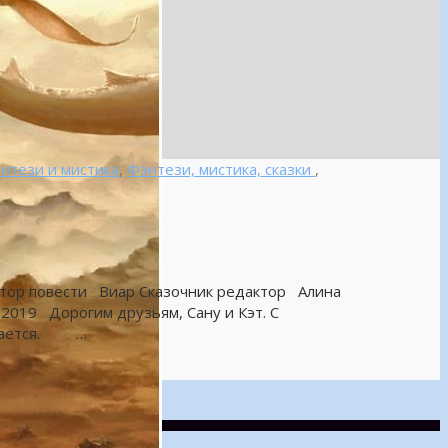
нтези и мистика
,
Фэнтези, мистика, сказки
,
р повести Виар Сказочник редактор Алина
019 Дорогим друзьям, Сану и Кэт. С
вящается. …