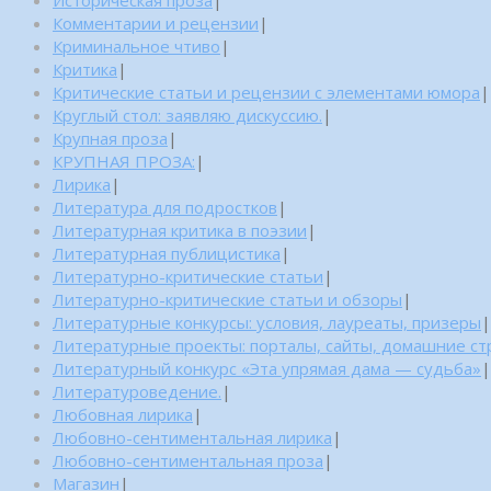
Историческая проза
|
Комментарии и рецензии
|
Криминальное чтиво
|
Критика
|
Критические статьи и рецензии с элементами юмора
|
Круглый стол: заявляю дискуссию.
|
Крупная проза
|
КРУПНАЯ ПРОЗА:
|
Лирика
|
Литература для подростков
|
Литературная критика в поэзии
|
Литературная публицистика
|
Литературно-критические статьи
|
Литературно-критические статьи и обзоры
|
Литературные конкурсы: условия, лауреаты, призеры
|
Литературные проекты: порталы, сайты, домашние с
Литературный конкурс «Эта упрямая дама — судьба»
|
Литературоведение.
|
Любовная лирика
|
Любовно-сентиментальная лирика
|
Любовно-сентиментальная проза
|
Магазин
|