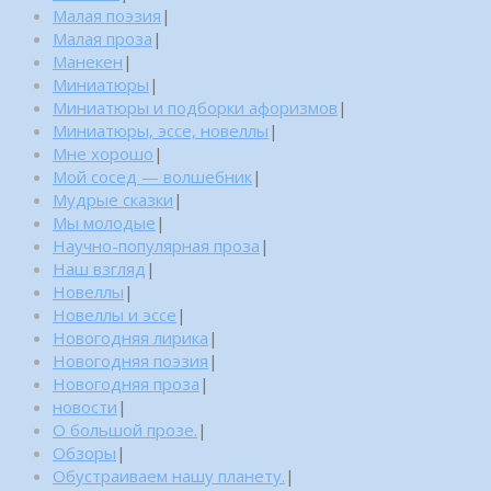
Малая поэзия
|
Малая проза
|
Манекен
|
Миниатюры
|
Миниатюры и подборки афоризмов
|
Миниатюры, эссе, новеллы
|
Мне хорошо
|
Мой сосед — волшебник
|
Мудрые сказки
|
Мы молодые
|
Научно-популярная проза
|
Наш взгляд
|
Новеллы
|
Новеллы и эссе
|
Новогодняя лирика
|
Новогодняя поэзия
|
Новогодняя проза
|
новости
|
О большой прозе.
|
Обзоры
|
Обустраиваем нашу планету.
|