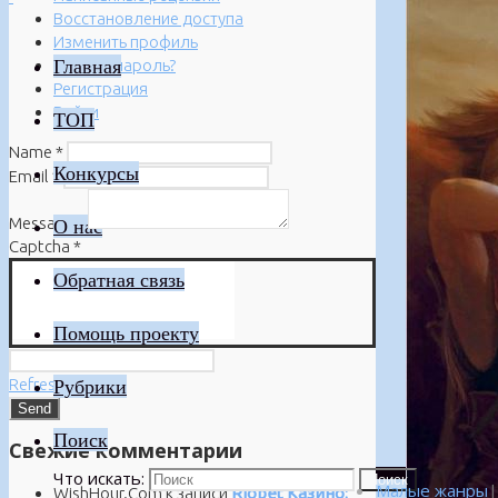
Восстановление доступа
Изменить профиль
Главная
Забыли пароль?
Регистрация
Войти
ТОП
Name
*
Конкурсы
Email
*
Message
*
О нас
Captcha
*
Обратная связь
Помощь проекту
Refresh
Рубрики
Поиск
Свежие комментарии
Что искать:
Поиск
Малые жанры
|
WishHour.Com
к записи
Riobet Казино: