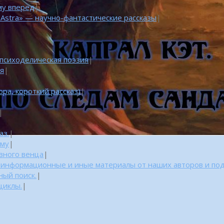
му вперед
|
 Astra» — научно-фантастические рассказы
|
 психоделическая поэзия
|
ня
|
ра, короткий рассказ)
|
|
аз.
|
уму
|
азного венца
|
: информационные и иные материалы от наших авторов и по
ный поиск.
|
циклы.
|