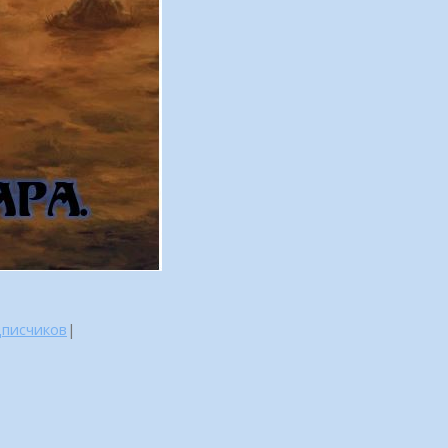
дписчиков
|