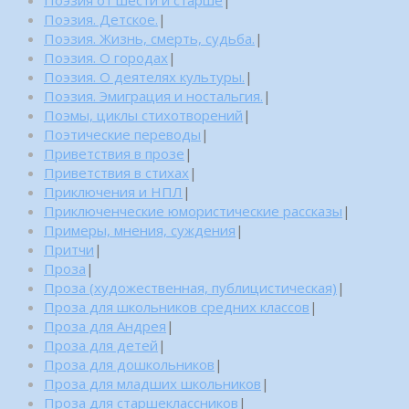
Поэзия от шести и старше
|
Поэзия. Детское.
|
Поэзия. Жизнь, смерть, судьба.
|
Поэзия. О городах
|
Поэзия. О деятелях культуры.
|
Поэзия. Эмиграция и ностальгия.
|
Поэмы, циклы стихотворений
|
Поэтические переводы
|
Приветствия в прозе
|
Приветствия в стихах
|
Приключения и НПЛ
|
Приключенческие юмористические рассказы
|
Примеры, мнения, суждения
|
Притчи
|
Проза
|
Проза (художественная, публицистическая)
|
Проза для школьников средних классов
|
Проза для Андрея
|
Проза для детей
|
Проза для дошкольников
|
Проза для младших школьников
|
Проза для старшеклассников
|