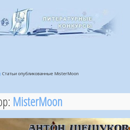
я
Статьи опубликованные MisterMoon
ор:
MisterMoon