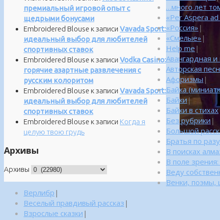
…много лет то
премиальный игровой опыт с
«Per Aspera ad
щедрыми бонусами
«Россия»
|
Embroidered Blouse
к записи
Vavada Sport:
«Смелые»
|
идеальный выбор для любителей
Help me
|
спортивных ставок
Авангардная и
Embroidered Blouse
к записи
Vodka Casino:
Авторская пес
горячие азартные развлечения с
Афоризмы
|
русским колоритом
Байка (миниатю
Embroidered Blouse
к записи
Vavada Sport:
Байки
|
идеальный выбор для любителей
Байки в стихах
спортивных ставок
Без рубрики
|
Embroidered Blouse
к записи
Когда я
Большой расск
целую твою грудь
Братья по раз
Архивы
В поисках алм
В поле зрения
Архивы
Веду собствен
Венки, поэмы, 
Верлибр
|
Веселый правдивый рассказ
|
Взрослые сказки
|