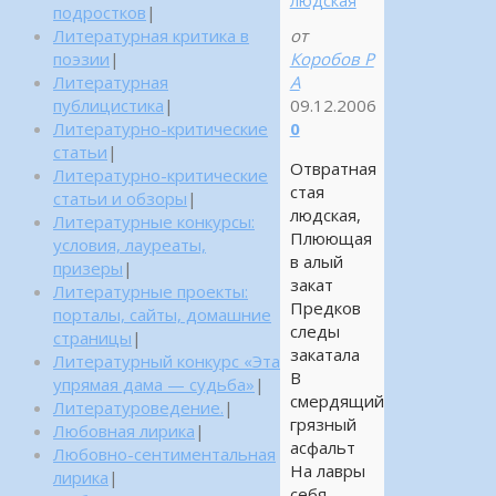
подростков
|
от
Литературная критика в
Коробов Р
поэзии
|
А
Литературная
09.12.2006
публицистика
|
0
Литературно-критические
статьи
|
Отвратная
Литературно-критические
стая
статьи и обзоры
|
людская,
Литературные конкурсы:
Плюющая
условия, лауреаты,
в алый
призеры
|
закат
Литературные проекты:
Предков
порталы, сайты, домашние
следы
страницы
|
закатала
Литературный конкурс «Эта
В
упрямая дама — судьба»
|
смердящий
Литературоведение.
|
грязный
Любовная лирика
|
асфальт
Любовно-сентиментальная
На лавры
лирика
|
себя