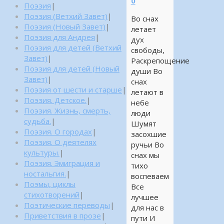
0
Поэзия
|
Поэзия (Ветхий Завет)
|
Во снах
Поэзия (Новый Завет)
|
летает
Поэзия для Андрея
|
дух
Поэзия для детей (Ветхий
свободы,
Завет)
|
Раскрепощение
Поэзия для детей (Новый
души Во
Завет)
|
снах
Поэзия от шести и старше
|
летают в
Поэзия. Детское.
|
небе
Поэзия. Жизнь, смерть,
люди
судьба.
|
Шумят
Поэзия. О городах
|
засохшие
Поэзия. О деятелях
ручьи Во
культуры.
|
снах мы
Поэзия. Эмиграция и
тихо
ностальгия.
|
воспеваем
Поэмы, циклы
Все
стихотворений
|
лучшее
Поэтические переводы
|
для нас в
Приветствия в прозе
|
пути И