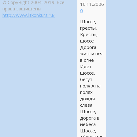
© CopyRight 2004-2019. Все
16.11.2006
права защищены
0
http://www.litkonkurs.ru/
Шоссе,
кресты,
Кресты,
шоссе
Дорога
жизни вся
в огне
Идет
шоссе,
бегут
поля А на
полях
дождя
слеза
Шоссе,
дорога в
небеса
Шоссе,
обочина в