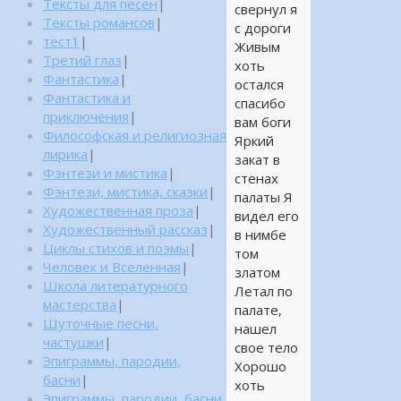
Тексты для песен
|
свернул я
Тексты романсов
|
с дороги
тест1
|
Живым
Третий глаз
|
хоть
Фантастика
|
остался
Фантастика и
спасибо
приключения
|
вам боги
Философская и религиозная
Яркий
лирика
|
закат в
Фэнтези и мистика
|
стенах
Фэнтези, мистика, сказки
|
палаты Я
Художественная проза
|
видел его
Художественный рассказ
|
в нимбе
Циклы стихов и поэмы
|
том
Человек и Вселенная
|
златом
Школа литературного
Летал по
мастерства
|
палате,
Шуточные песни,
нашел
частушки
|
свое тело
Эпиграммы, пародии,
Хорошо
басни
|
хоть
Эпиграммы, пародии, басни,