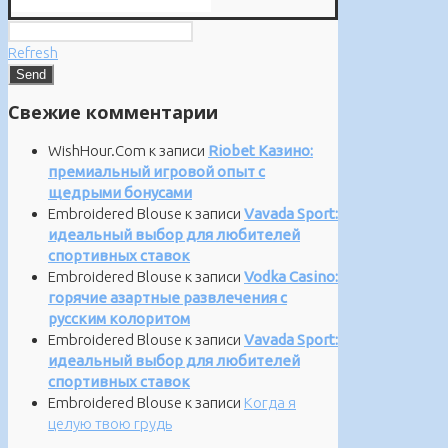
Refresh
Свежие комментарии
WishHour.Com
к записи
Riobet Казино:
премиальный игровой опыт с
щедрыми бонусами
Embroidered Blouse
к записи
Vavada Sport:
идеальный выбор для любителей
спортивных ставок
Embroidered Blouse
к записи
Vodka Casino:
горячие азартные развлечения с
русским колоритом
Embroidered Blouse
к записи
Vavada Sport:
идеальный выбор для любителей
спортивных ставок
Embroidered Blouse
к записи
Когда я
целую твою грудь