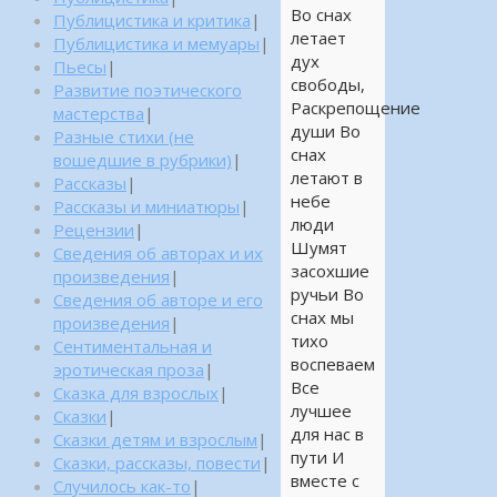
Во снах
Публицистика и критика
|
летает
Публицистика и мемуары
|
дух
Пьесы
|
свободы,
Развитие поэтического
Раскрепощение
мастерства
|
души Во
Разные стихи (не
снах
вошедшие в рубрики)
|
летают в
Рассказы
|
небе
Рассказы и миниатюры
|
люди
Рецензии
|
Шумят
Сведения об авторах и их
засохшие
произведения
|
ручьи Во
Сведения об авторе и его
снах мы
произведения
|
тихо
Сентиментальная и
воспеваем
эротическая проза
|
Все
Сказка для взрослых
|
лучшее
Сказки
|
для нас в
Сказки детям и взрослым
|
пути И
Сказки, рассказы, повести
|
вместе с
Случилось как-то
|