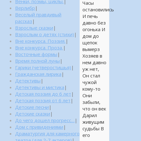
Венки, поэмы, циклы.
|
Часы
Верлибр
|
остановились
Веселый правдивый
И печь
рассказ
|
давно без
Взрослые сказки
|
огонька И
Взрослым о детях (стихи)
|
дом до
Вне конкурса. Поэзия.
|
щепок
Вне конкурса. Проза.
|
вымерз
Восточные формы
|
Хозяев в
Время полной луны
|
нем давно
Гарики (четверостишья)
|
уж нет,
Гражданская лирика
|
Он стал
Детективы
|
чужой
Детективы и мистика
|
кому-то
Детская поэзия до 6 лет
|
Они
Детская поэзия от 6 лет
|
забыли,
Детские песни
|
что он век
Детские сказки
|
Дарил
До чего дошел прогресс…
|
живущим
Дом с привидениями
|
судьбы В
Драматургия для камерного
его
театра (для 2-7 актеров)
|