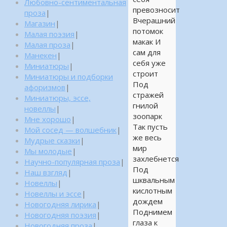
Любовно-сентиментальная
превозносит
проза
|
Вчерашний
Магазин
|
потомок
Малая поэзия
|
макак И
Малая проза
|
сам для
Манекен
|
себя уже
Миниатюры
|
строит
Миниатюры и подборки
Под
афоризмов
|
стражей
Миниатюры, эссе,
гнилой
новеллы
|
зоопарк
Мне хорошо
|
Так пусть
Мой сосед — волшебник
|
же весь
Мудрые сказки
|
мир
Мы молодые
|
захлебнется
Научно-популярная проза
|
Под
Наш взгляд
|
шквальным
Новеллы
|
кислотным
Новеллы и эссе
|
дождем
Новогодняя лирика
|
Поднимем
Новогодняя поэзия
|
глаза к
Новогодняя проза
|