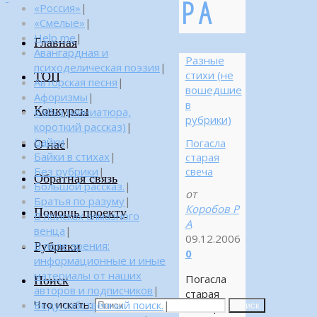
Р А
«Россия»
|
«Смелые»
|
Help me
|
Главная
Авангардная и
Разные
психоделическая поэзия
|
стихи (не
ТОП
Авторская песня
|
вошедшие
Афоризмы
|
в
Конкурсы
Байка (миниатюра,
рубрики)
короткий рассказ)
|
Байки
|
Погасла
О нас
Байки в стихах
|
старая
Без рубрики
|
свеча
Обратная связь
Большой рассказ.
|
от
Братья по разуму
|
Коробов Р
Помощь проекту
В поисках алмазного
А
венца
|
09.12.2006
Рубрики
В поле зрения:
0
информационные и иные
материалы от наших
Погасла
Поиск
авторов и подписчиков
|
старая
Что искать:
Веду собственный поиск.
|
Поиск
свеча,