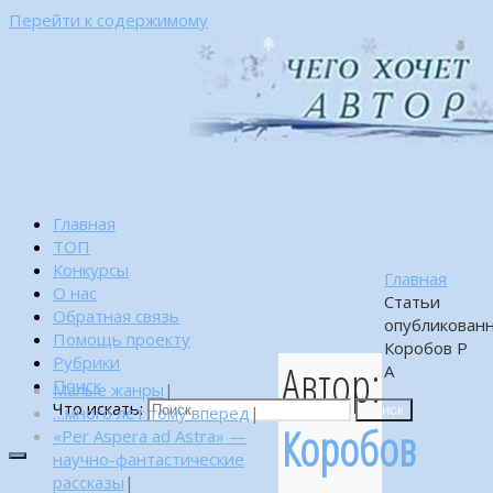
Перейти к содержимому
Главная
ТОП
Конкурсы
Главная
О нас
Статьи
Обратная связь
опубликован
Помощь проекту
Коробов Р
Рубрики
Автор:
А
Поиск
Малые жанры
|
Что искать:
…много лет тому вперед
|
Поиск
Коробов
«Per Aspera ad Astra» —
научно-фантастические
рассказы
|