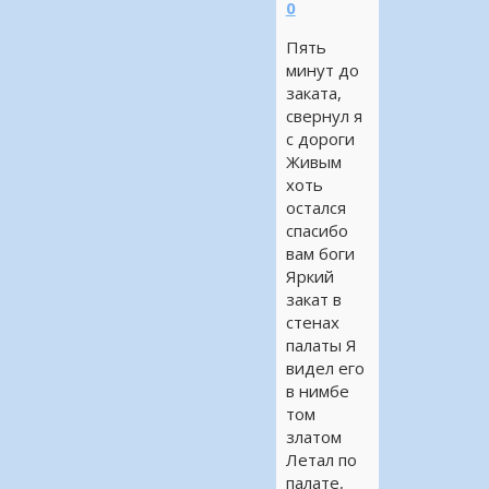
0
Пять
минут до
заката,
свернул я
с дороги
Живым
хоть
остался
спасибо
вам боги
Яркий
закат в
стенах
палаты Я
видел его
в нимбе
том
златом
Летал по
палате,