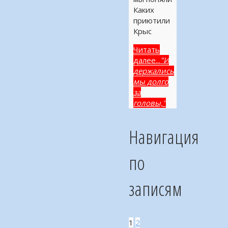
Каких
приютили
Крыс
Читать
далее...
"И
держались
мы долго
за
головы,"
Навигация
по
записям
1
2