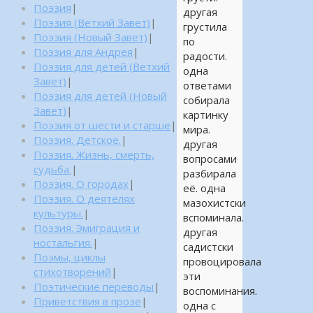
Поэзия
|
другая
Поэзия (Ветхий Завет)
|
грустила
Поэзия (Новый Завет)
|
по
Поэзия для Андрея
|
радости.
Поэзия для детей (Ветхий
одна
Завет)
|
ответами
Поэзия для детей (Новый
собирала
Завет)
|
картинку
Поэзия от шести и старше
|
мира.
Поэзия. Детское.
|
другая
Поэзия. Жизнь, смерть,
вопросами
судьба.
|
разбирала
Поэзия. О городах
|
её. одна
Поэзия. О деятелях
мазохистски
культуры.
|
вспоминала.
Поэзия. Эмиграция и
другая
ностальгия.
|
садистски
Поэмы, циклы
провоцировала
стихотворений
|
эти
Поэтические переводы
|
воспоминания.
Приветствия в прозе
|
одна с