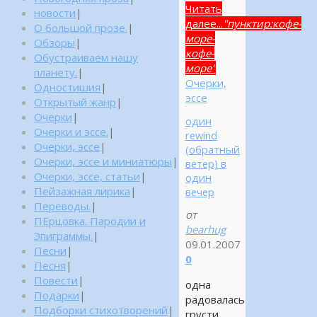
Читать
новости
|
далее...
"пунктир:кофе-
О большой прозе.
|
море-
Обзоры
|
кофе-
Обустраиваем нашу
море"
планету.
|
Очерки,
Одностишия
|
эссе
Открытый жанр
|
Очерки
|
один
Очерки и эссе.
|
rewind
Очерки, эссе
|
(обратный
Очерки, эссе и миниатюры
|
ветер) в
Очерки, эссе, статьи
|
один
Пейзажная лирика
|
вечер
Переводы.
|
от
ПЕрцовка. Пародии и
bearhug
Эпиграммы.
|
09.01.2007
Песни
|
0
Песня
|
Повести
|
одна
Подарки
|
радовалась
Подборки стихотворений
|
грусти.