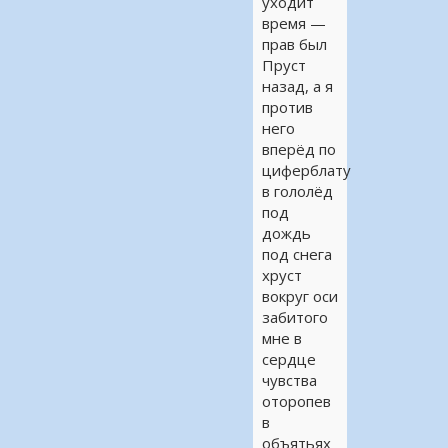
уходит
время —
прав был
Пруст
назад, а я
против
него
вперёд по
циферблату
в гололёд
под
дождь
под снега
хруст
вокруг оси
забитого
мне в
сердце
чувства
оторопев
в
объятьях