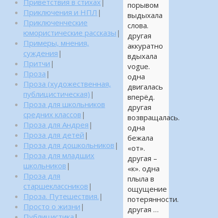
Приветствия в стихах
|
порывом
Приключения и НПЛ
|
выдыхала
Приключенческие
слова.
юмористические рассказы
|
другая
Примеры, мнения,
аккуратно
суждения
|
вдыхала
Притчи
|
vogue.
Проза
|
одна
Проза (художественная,
двигалась
публицистическая)
|
вперёд.
Проза для школьников
другая
средних классов
|
возвращалась.
Проза для Андрея
|
одна
Проза для детей
|
бежала
Проза для дошкольников
|
«от».
Проза для младших
другая –
школьников
|
«к». одна
Проза для
плыла в
старшеклассников
|
ощущение
Проза. Путешествия.
|
потерянности.
Просто о жизни
|
другая …
Публицистика
|