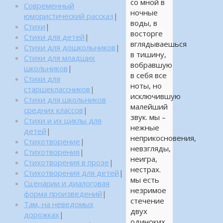
со мной в
Современный
ночные
юмористический рассказ
|
воды, в
Стихи
|
восторге
Стихи для детей
|
вглядываешься
Стихи для дошкольников
|
в тишину,
Стихи для младших
вобравшую
школьников
|
в себя все
Стихи для
ноты, но
старшеклассников
|
исключившую
Стихи для школьников
малейший
средних классов
|
звук. мы –
Стихи и их циклы для
нежные
детей
|
неприкосновения,
Стихотворение
|
невзгляды,
Стихотворения
|
неигра,
Стихотворения в прозе
|
нестрах.
Стихотворения для детей
|
мы есть
Сценарии и диалоговая
незримое
форма произведений
|
стечение
Там, на неведомых
двух
дорожках
|
одиноких