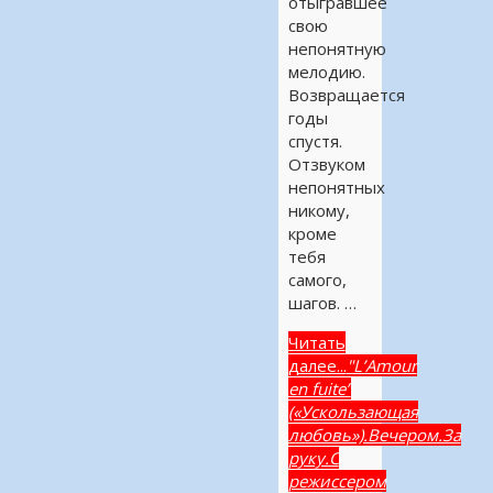
отыгравшее
свою
непонятную
мелодию.
Возвращается
годы
спустя.
Отзвуком
непонятных
никому,
кроме
тебя
самого,
шагов. …
Читать
далее...
"L’Amour
en fuite”
(«Ускользающая
любовь»).Вечером.За
руку.С
режиссером