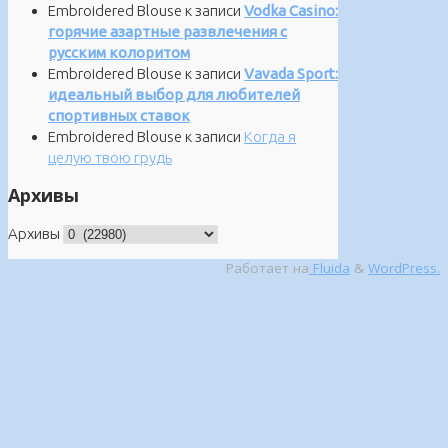
Embroidered Blouse
к записи
Vodka Casino:
горячие азартные развлечения с
русским колоритом
Embroidered Blouse
к записи
Vavada Sport:
идеальный выбор для любителей
спортивных ставок
Embroidered Blouse
к записи
Когда я
целую твою грудь
Архивы
Архивы
Работает на
Fluida
&
WordPress.