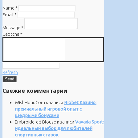
Name
*
Email
*
Message
*
Captcha
*
Refresh
Свежие комментарии
WishHour.Com
к записи
Riobet Казино:
премиальный игровой опыт с
щедрыми бонусами
Embroidered Blouse
к записи
Vavada Sport:
идеальный выбор для любителей
спортивных ставок