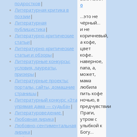
подростков
|
0
Литературная критика в
…это не
поэзии
|
чёрный…
Литературная
и не
публицистика
|
коричневый,
Литературно-критические
а кофе,
статьи
|
цвет
Литературно-критические
кофе..
статьи и обзоры
|
наверное,
Литературные конкурсы:
папа, а,
условия, лауреаты,
может,
призеры
|
мама
Литературные проекты:
любила
порталы, сайты, домашние
пить кофе
страницы
|
ночью, в
Литературный конкурс «Эта
предчувствии
упрямая дама — судьба»
|
Праги,
Литературоведение.
|
утром с
Любовная лирика
|
улыбкой к
Любовно-сентиментальная
Богу…
лирика
|