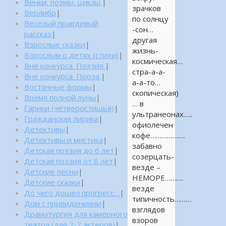
Венки, поэмы, циклы.
|
зрачков
Верлибр
|
по солнцу
Веселый правдивый
-сон…
рассказ
|
другая
Взрослые сказки
|
жизнь-
Взрослым о детях (стихи)
|
космическая…
Вне конкурса. Поэзия.
|
стра-а-а-
Вне конкурса. Проза.
|
а-а-то…
Восточные формы
|
скопическая)
Время полной луны
|
… в
Гарики (четверостишья)
|
ультранеонах…..
Гражданская лирика
|
офиолечен
Детективы
|
кофе……………….
Детективы и мистика
|
забавно
Детская поэзия до 6 лет
|
созерцать-
Детская поэзия от 6 лет
|
везде –
Детские песни
|
НЕМОРЕ……….
Детские сказки
|
везде
До чего дошел прогресс…
|
типичность………
Дом с привидениями
|
взглядов
Драматургия для камерного
взоров
театра (для 2-7 актеров)
|