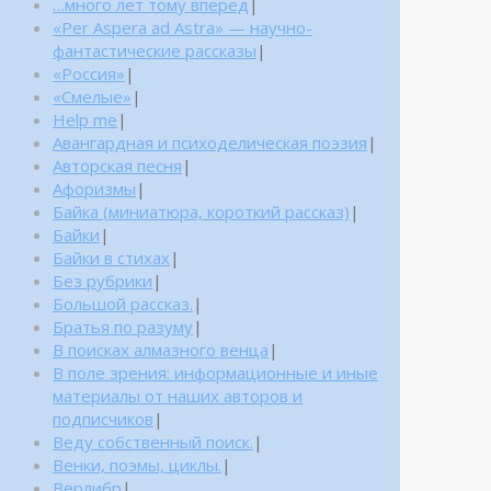
…много лет тому вперед
|
«Per Aspera ad Astra» — научно-
фантастические рассказы
|
«Россия»
|
«Смелые»
|
Help me
|
Авангардная и психоделическая поэзия
|
Авторская песня
|
Афоризмы
|
Байка (миниатюра, короткий рассказ)
|
Байки
|
Байки в стихах
|
Без рубрики
|
Большой рассказ.
|
Братья по разуму
|
В поисках алмазного венца
|
В поле зрения: информационные и иные
материалы от наших авторов и
подписчиков
|
Веду собственный поиск.
|
Венки, поэмы, циклы.
|
Верлибр
|