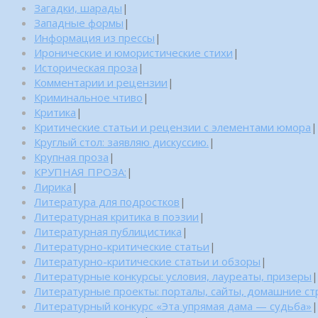
Загадки, шарады
|
Западные формы
|
Информация из прессы
|
Иронические и юмористические стихи
|
Историческая проза
|
Комментарии и рецензии
|
Криминальное чтиво
|
Критика
|
Критические статьи и рецензии с элементами юмора
|
Круглый стол: заявляю дискуссию.
|
Крупная проза
|
КРУПНАЯ ПРОЗА:
|
Лирика
|
Литература для подростков
|
Литературная критика в поэзии
|
Литературная публицистика
|
Литературно-критические статьи
|
Литературно-критические статьи и обзоры
|
Литературные конкурсы: условия, лауреаты, призеры
|
Литературные проекты: порталы, сайты, домашние с
Литературный конкурс «Эта упрямая дама — судьба»
|