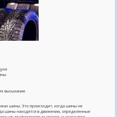
.
духе
ины.
их высыхание
енках шины. Это происходит, когда шины не
гда шины находятся в движении, определенные
ного ультрафиолетовым светом, и сохраняют