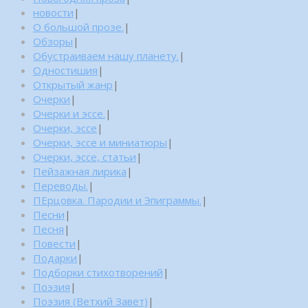
новости
|
О большой прозе.
|
Обзоры
|
Обустраиваем нашу планету.
|
Одностишия
|
Открытый жанр
|
Очерки
|
Очерки и эссе.
|
Очерки, эссе
|
Очерки, эссе и миниатюры
|
Очерки, эссе, статьи
|
Пейзажная лирика
|
Переводы.
|
ПЕрцовка. Пародии и Эпиграммы.
|
Песни
|
Песня
|
Повести
|
Подарки
|
Подборки стихотворений
|
Поэзия
|
Поэзия (Ветхий Завет)
|