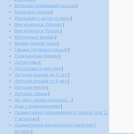
Веселый правдивый рассказ
|
Взрослые сказки
|
Взрослым о детях (стихи)
|
Вне конкурса. Поэзия.
|
Вне конкурса. Проза.
|
Восточные формы
|
Время полной луны
|
Гарики (четверостишья)
|
Гражданская лирика
|
Детективы
|
Детективы и мистика
|
Детская поэзия до 6 лет
|
Детская поэзия от 6 лет
|
Детские песни
|
Детские сказки
|
До чего дошел прогресс…
|
Дом с привидениями
|
Драматургия для камерного театра (для 2-
7 актеров)
|
Драматургия для моноспектакля (на 1
актера)
|