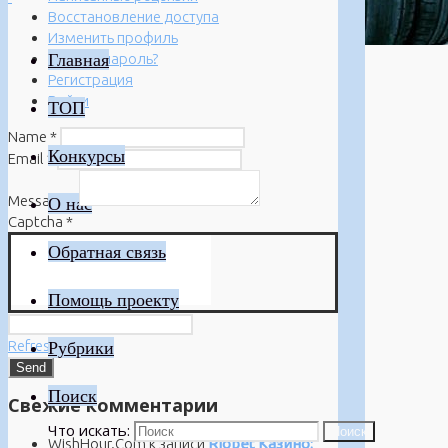
Восстановление доступа
Изменить профиль
Главная
Забыли пароль?
Регистрация
Войти
ТОП
Name
*
Конкурсы
Email
*
Message
*
О нас
Captcha
*
Обратная связь
Помощь проекту
Refresh
Рубрики
Поиск
Свежие комментарии
Что искать:
Поиск
WishHour.Com
к записи
Riobet Казино: