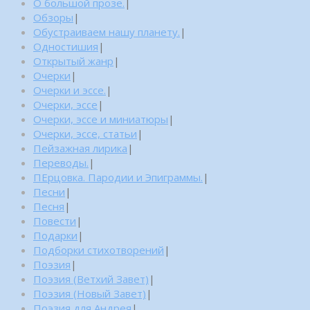
О большой прозе.
|
Обзоры
|
Обустраиваем нашу планету.
|
Одностишия
|
Открытый жанр
|
Очерки
|
Очерки и эссе.
|
Очерки, эссе
|
Очерки, эссе и миниатюры
|
Очерки, эссе, статьи
|
Пейзажная лирика
|
Переводы.
|
ПЕрцовка. Пародии и Эпиграммы.
|
Песни
|
Песня
|
Повести
|
Подарки
|
Подборки стихотворений
|
Поэзия
|
Поэзия (Ветхий Завет)
|
Поэзия (Новый Завет)
|
Поэзия для Андрея
|