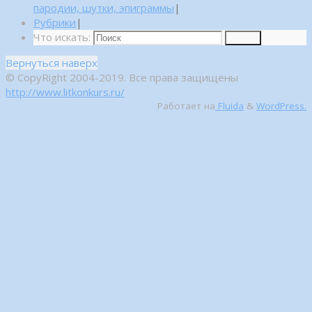
пародии, шутки, эпиграммы
|
Рубрики
|
Что искать:
Поиск
Вернуться наверх
© CopyRight 2004-2019. Все права защищены
http://www.litkonkurs.ru/
Работает на
Fluida
&
WordPress.