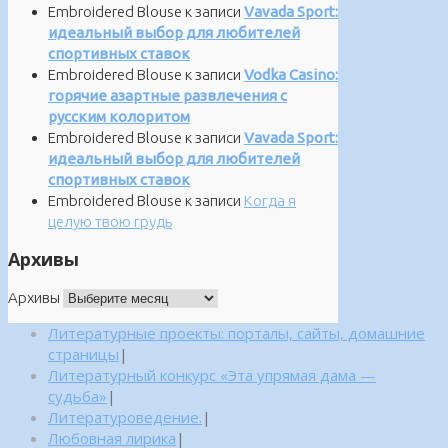
Embroidered Blouse
к записи
Vavada Sport:
идеальный выбор для любителей
спортивных ставок
Embroidered Blouse
к записи
Vodka Casino:
горячие азартные развлечения с
русским колоритом
Embroidered Blouse
к записи
Vavada Sport:
идеальный выбор для любителей
спортивных ставок
Embroidered Blouse
к записи
Когда я
целую твою грудь
Архивы
Архивы
Литературные проекты: порталы, сайты, домашние
страницы
|
Литературный конкурс «Эта упрямая дама —
судьба»
|
Литературоведение.
|
Любовная лирика
|