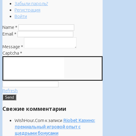
Забыли пароль?
Регистрация
Войти
Name
*
Email
*
Message
*
Captcha
*
Refresh
Свежие комментарии
WishHour.Com
к записи
Riobet Казино:
премиальный игровой опыт с
щедрыми бонусами