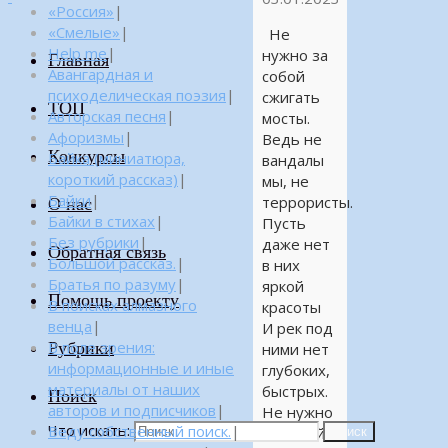
«Россия»
|
«Смелые»
|
Не
Help me
|
нужно за
Главная
Авангардная и
собой
психоделическая поэзия
|
сжигать
ТОП
Авторская песня
|
мосты.
Афоризмы
|
Ведь не
Конкурсы
Байка (миниатюра,
вандалы
короткий рассказ)
|
мы, не
Байки
|
террористы.
О нас
Байки в стихах
|
Пусть
Без рубрики
|
даже нет
Обратная связь
Большой рассказ.
|
в них
Братья по разуму
|
яркой
Помощь проекту
В поисках алмазного
красоты
венца
|
И рек под
Рубрики
В поле зрения:
ними нет
информационные и иные
глубоких,
материалы от наших
быстрых.
Поиск
авторов и подписчиков
|
Не нужно
Что искать:
Веду собственный поиск.
|
за собой
Поиск