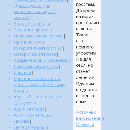
простым.
Драматургия для
До крови
моноспектакля (на 1
на ногах
актера)
|
протёрлись
Загадки, шарады
|
пальцы.
Западные формы
|
Так мы
Информация из прессы
|
его
Иронические и
немного
юмористические стихи
|
упростим.
Историческая проза
|
Не для
Комментарии и рецензии
|
себя, но
Криминальное чтиво
|
станет
Критика
|
легче им –
Критические статьи и
Идущим
рецензии с элементами
по дороге
юмора
|
вслед за
Круглый стол: заявляю
нами.
дискуссию.
|
Крупная проза
|
Источник
КРУПНАЯ ПРОЗА:
|
вдохновения
Лирика
|
Осенняя
Литература для