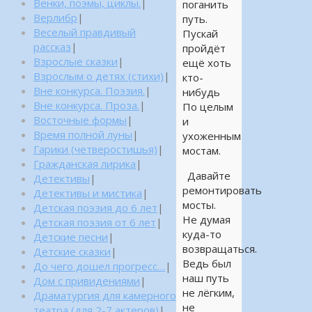
Венки, поэмы, циклы.
|
поганить
Верлибр
|
путь.
Веселый правдивый
Пускай
рассказ
|
пройдёт
Взрослые сказки
|
ещё хоть
Взрослым о детях (стихи)
|
кто-
Вне конкурса. Поэзия.
|
нибудь
Вне конкурса. Проза.
|
По целым
Восточные формы
|
и
Время полной луны
|
ухоженным
Гарики (четверостишья)
|
мостам.
Гражданская лирика
|
Давайте
Детективы
|
ремонтировать
Детективы и мистика
|
мосты.
Детская поэзия до 6 лет
|
Не думая
Детская поэзия от 6 лет
|
куда-то
Детские песни
|
возвращаться.
Детские сказки
|
Ведь был
До чего дошел прогресс…
|
наш путь
Дом с привидениями
|
не лёгким,
Драматургия для камерного
не
театра (для 2-7 актеров)
|