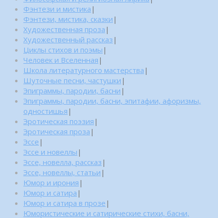
Фэнтези и мистика
|
Фэнтези, мистика, сказки
|
Художественная проза
|
Художественный рассказ
|
Циклы стихов и поэмы
|
Человек и Вселенная
|
Школа литературного мастерства
|
Шуточные песни, частушки
|
Эпиграммы, пародии, басни
|
Эпиграммы, пародии, басни, эпитафии, афоризмы,
одностишья
|
Эротическая поэзия
|
Эротическая проза
|
Эссе
|
Эссе и новеллы
|
Эссе, новелла, рассказ
|
Эссе, новеллы, статьи
|
Юмор и ирония
|
Юмор и сатира
|
Юмор и сатира в прозе
|
Юмористические и сатирические стихи, басни,