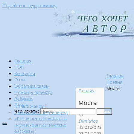
Перейти к содержимому
Главная
ТОП
Конкурсы
Главная
О нас
Поэзия
Обратная связь
Мосты
Поэзия
Помощь проекту
Рубрики
Мосты
Поиск
Малые жанры
|
Что искать:
…много лет тому вперед
|
Поиск
от
«Per Aspera ad Astra» —
Dimitrios
научно-фантастические
03.01.2023
рассказы
|
03.01.2023