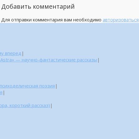
Добавить комментарий
Для отправки комментария вам необходимо
авторизоваться
му вперед
|
 Astra» — научно-фантастические рассказы
|
 психоделическая поэзия
|
ня
|
ра, короткий рассказ)
|