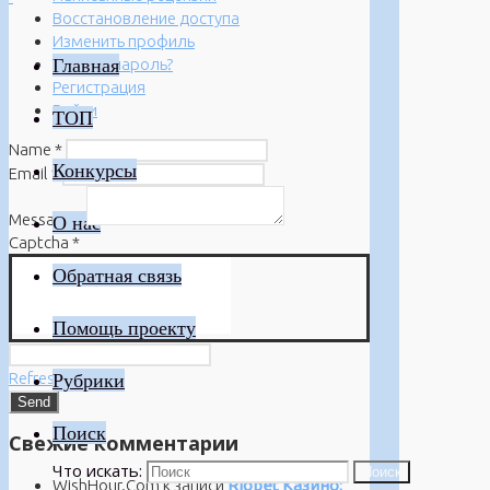
Восстановление доступа
Изменить профиль
Главная
Забыли пароль?
Регистрация
Войти
ТОП
Name
*
Конкурсы
Email
*
Message
*
О нас
Captcha
*
Обратная связь
Помощь проекту
Refresh
Рубрики
Поиск
Свежие комментарии
Что искать:
Поиск
WishHour.Com
к записи
Riobet Казино: