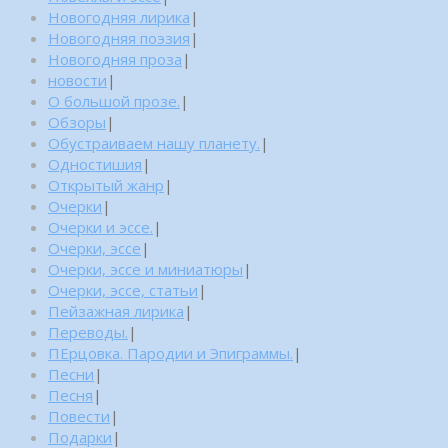
Новогодняя лирика
|
Новогодняя поэзия
|
Новогодняя проза
|
новости
|
О большой прозе.
|
Обзоры
|
Обустраиваем нашу планету.
|
Одностишия
|
Открытый жанр
|
Очерки
|
Очерки и эссе.
|
Очерки, эссе
|
Очерки, эссе и миниатюры
|
Очерки, эссе, статьи
|
Пейзажная лирика
|
Переводы.
|
ПЕрцовка. Пародии и Эпиграммы.
|
Песни
|
Песня
|
Повести
|
Подарки
|