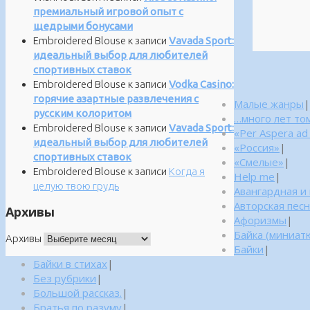
премиальный игровой опыт с
щедрыми бонусами
Embroidered Blouse
к записи
Vavada Sport:
идеальный выбор для любителей
спортивных ставок
Embroidered Blouse
к записи
Vodka Casino:
горячие азартные развлечения с
Малые жанры
|
русским колоритом
…много лет то
Embroidered Blouse
к записи
Vavada Sport:
«Per Aspera ad
идеальный выбор для любителей
«Россия»
|
спортивных ставок
«Смелые»
|
Embroidered Blouse
к записи
Когда я
Help me
|
целую твою грудь
Авангардная и
Авторская пес
Архивы
Афоризмы
|
Байка (миниатю
Архивы
Байки
|
Байки в стихах
|
Без рубрики
|
Большой рассказ.
|
Братья по разуму
|