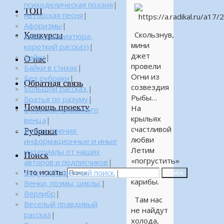
психоделическая поэзия
|
ТОП
Авторская песня
|
Афоризмы
|
Конкурсы
Скользнув,
Байка (миниатюра,
мини
короткий рассказ)
|
джет
Байки
|
О нас
провели
Байки в стихах
|
Огни из
Без рубрики
|
Обратная связь
созвездия
Большой рассказ.
|
Рыбы…
Братья по разуму
|
Помощь проекту
На
В поисках алмазного
крыльях
венца
|
счастливой
Рубрики
В поле зрения:
любви
информационные и иные
Летим
материалы от наших
Поиск
«погрустить»
авторов и подписчиков
|
на
Что искать:
Веду собственный поиск.
|
Поиск
карибы.
Венки, поэмы, циклы.
|
Верлибр
|
Там нас
Веселый правдивый
не найдут
рассказ
|
холода,