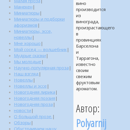
Малая проза
|
вино
Манекен
|
производится
Миниатюры
|
из
Миниатюры и подборки
винограда,
афоризмов
|
произрастающего
Миниатюры, эссе,
в
новеллы
|
провинциях
Мне хорошо
|
Барселона
Мой сосед — волшебник
|
и
Мудрые сказки
|
Таррагона,
Мы молодые
|
известно
Научно-популярная проза
|
своим
Наш взгляд
|
свежим
Новеллы
|
фруктовым
Новеллы и эссе
|
ароматом.
Новогодняя лирика
|
Новогодняя поэзия
|
Автор:
Новогодняя проза
|
новости
|
О большой прозе.
|
Polyarnij
Обзоры
|
Обустраиваем нашу