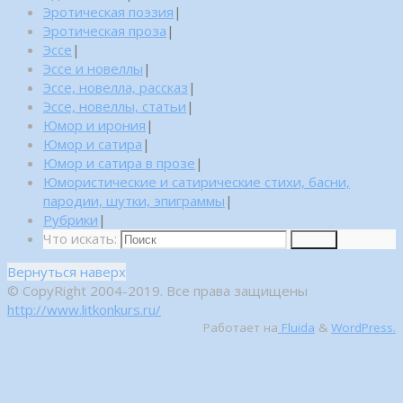
Эротическая поэзия
|
Эротическая проза
|
Эссе
|
Эссе и новеллы
|
Эссе, новелла, рассказ
|
Эссе, новеллы, статьи
|
Юмор и ирония
|
Юмор и сатира
|
Юмор и сатира в прозе
|
Юмористические и сатирические стихи, басни,
пародии, шутки, эпиграммы
|
Рубрики
|
Что искать:
Поиск
Вернуться наверх
© CopyRight 2004-2019. Все права защищены
http://www.litkonkurs.ru/
Работает на
Fluida
&
WordPress.