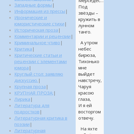
Мерседес…
Западные формы
|
Под
Информация из прессы
|
звёзды –
Иронические и
кружить в
юмористические стихи
|
лунном
Историческая проза
|
танго.
Комментарии и рецензии
|
Криминальное чтиво
|
А утром
Критика
|
небес
Критические статьи и
бирюза,
рецензии с элементами
Тихонько
юмора
|
мне
Круглый стол: заявляю
выйдет
дискуссию.
|
навстречу,
Крупная проза
|
Чаруя
КРУПНАЯ ПРОЗА:
|
красою
Лирика
|
глаза,
Литература для
И я ей
подростков
|
восторгом
Литературная критика в
отвечу.
поэзии
|
На яхте
Литературная