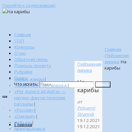
Перейти к содержимому
Главная
ТОП
Конкурсы
Главная
О нас
Пейзажная
Обратная связь
лирика
На
Пейзажная
Помощь проекту
карибы
лирика
Рубрики
Поиск
Малые жанры
|
На
Что искать:
…много лет тому вперед
|
Поиск
карибы
«Per Aspera ad Astra» —
научно-фантастические
от
рассказы
|
Polyarnij
«Россия»
|
Strannik
«Смелые»
|
19.12.2021
Help me
|
Главная
19.12.2021
Авангардная и