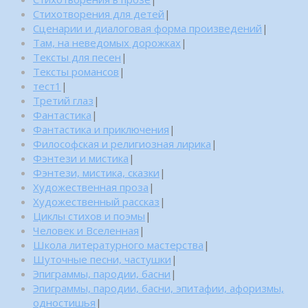
Стихотворения для детей
|
Сценарии и диалоговая форма произведений
|
Там, на неведомых дорожках
|
Тексты для песен
|
Тексты романсов
|
тест1
|
Третий глаз
|
Фантастика
|
Фантастика и приключения
|
Философская и религиозная лирика
|
Фэнтези и мистика
|
Фэнтези, мистика, сказки
|
Художественная проза
|
Художественный рассказ
|
Циклы стихов и поэмы
|
Человек и Вселенная
|
Школа литературного мастерства
|
Шуточные песни, частушки
|
Эпиграммы, пародии, басни
|
Эпиграммы, пародии, басни, эпитафии, афоризмы,
одностишья
|