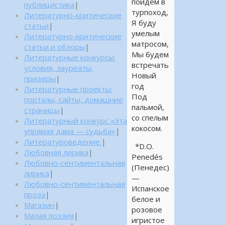
пойдём в
публицистика
|
турпоход,
Литературно-критические
Я буду
статьи
|
умелым
Литературно-критические
матросом,
статьи и обзоры
|
Мы будем
Литературные конкурсы:
встречать
условия, лауреаты,
Новый
призеры
|
год
Литературные проекты:
Под
порталы, сайты, домашние
пальмой,
страницы
|
со спелым
Литературный конкурс «Эта
кокосом.
упрямая дама — судьба»
|
Литературоведение.
|
*D.O.
Любовная лирика
|
Penedés
Любовно-сентиментальная
(Пенедес)
лирика
|
—
Любовно-сентиментальная
Испанское
проза
|
белое и
Магазин
|
розовое
Малая поэзия
|
игристое