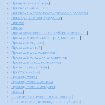
Приветствия в стихах
|
Приключения и НПЛ
|
Приключенческие юмористические рассказы
|
Примеры, мнения, суждения
|
Притчи
|
Проза
|
Проза (художественная, публицистическая)
|
Проза для школьников средних классов
|
Проза для Андрея
|
Проза для детей
|
Проза для дошкольников
|
Проза для младших школьников
|
Проза для старшеклассников
|
Проза. Путешествия.
|
Просто о жизни
|
Публицистика
|
Публицистика и критика
|
Публицистика и мемуары
|
Пьесы
|
Развитие поэтического мастерства
|
Разные стихи (не вошедшие в рубрики)
|