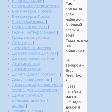
Взрослые сказки
|
Там
Взрослым о детях (стихи)
|
волны на
Вне конкурса. Поэзия.
|
пляж
Вне конкурса. Проза.
|
набегают,
Восточные формы
|
А тёплый
Время полной луны
|
песок и
Гарики (четверостишья)
|
вода
Гражданская лирика
|
Томительно
Детективы
|
нас
Детективы и мистика
|
обласкают.
Детская поэзия до 6 лет
|
Детская поэзия от 6 лет
|
А
Детские песни
|
вечером –
Детские сказки
|
Brut
До чего дошел прогресс…
|
Penedes,
Дом с привидениями
|
*
Драматургия для камерного
Гуава,
театра (для 2-7 актеров)
|
папайя и
Драматургия для
манго.
моноспектакля (на 1
Не надо
актера)
|
домой в
Загадки, шарады
|