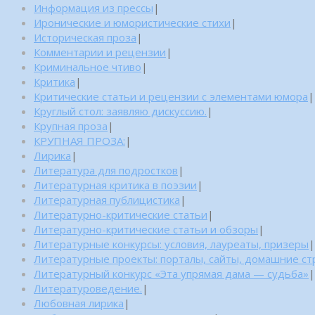
Информация из прессы
|
Иронические и юмористические стихи
|
Историческая проза
|
Комментарии и рецензии
|
Криминальное чтиво
|
Критика
|
Критические статьи и рецензии с элементами юмора
|
Круглый стол: заявляю дискуссию.
|
Крупная проза
|
КРУПНАЯ ПРОЗА:
|
Лирика
|
Литература для подростков
|
Литературная критика в поэзии
|
Литературная публицистика
|
Литературно-критические статьи
|
Литературно-критические статьи и обзоры
|
Литературные конкурсы: условия, лауреаты, призеры
|
Литературные проекты: порталы, сайты, домашние с
Литературный конкурс «Эта упрямая дама — судьба»
|
Литературоведение.
|
Любовная лирика
|