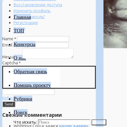
Восстановление доступа
Изменить профиль
Главная
Забыли пароль?
Регистрация
Войти
ТОП
Name
*
Конкурсы
Email
*
Message
*
О нас
Captcha
*
Обратная связь
Помощь проекту
Refresh
Рубрики
Поиск
Свежие комментарии
Что искать:
Поиск
WishHour.Com
к записи
Riobet Казино: