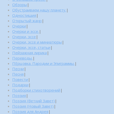
Обзоры
|
Обустраиваем нашу планету.
|
Одностишия
|
Открытый жанр
|
Очерки
|
Очерки и эссе.
|
Очерки, эссе
|
Очерки, эссе и миниатюры
|
Очерки, эссе, статьи
|
Пейзажная лирика
|
Переводы.
|
ПЕрцовка. Пародии и Эпиграммы.
|
Песни
|
Песня
|
Повести
|
Подарки
|
Подборки стихотворений
|
Поэзия
|
Поэзия (Ветхий Завет)
|
Поэзия (Новый Завет)
|
Поэзия для Андрея
|