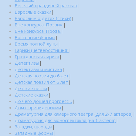
Веселый правдивый рассказ
|
Взрослые сказки
|
Взрослым о детях (стихи)
|
Вне конкурса. Поэзия.
|
Вне конкурса. Проза.
|
Восточные формы
|
Время полной луны
|
Гарики (четверостишья)
|
Гражданская лирика
|
Детективы
|
Детективы и мистика
|
Детская поэзия до 6 лет
|
Детская поэзия от 6 лет
|
Детские песни
|
Детские сказки
|
До чего дошел прогресс…
|
Дом с привидениями
|
Драматургия для камерного театра (для 2-7 актеров)
|
Драматургия для моноспектакля (на 1 актера)
|
Загадки, шарады
|
Западные формы
|