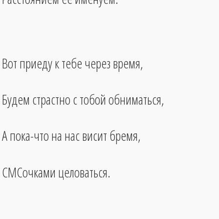
Вот приеду к тебе через время,
Будем страстно с тобой обниматься,
А пока-что на нас висит бремя,
СМСочками целоваться.