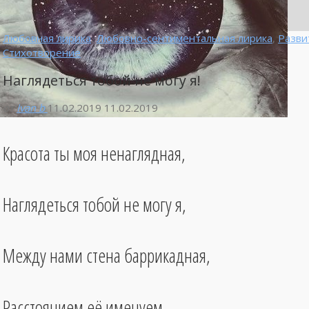
Любовная лирика
,
Любовно-сентиментальная лирика
,
Разви
Стихотворение
Наглядеться тобой не могу я!
от
Ivan b
11.02.2019
11.02.2019
Красота ты моя ненаглядная,
Наглядеться тобой не могу я,
Между нами стена баррикадная,
Расстоянием её именуем.