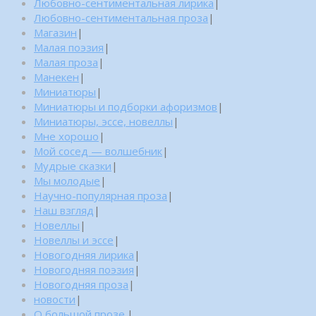
Любовно-сентиментальная лирика
|
Любовно-сентиментальная проза
|
Магазин
|
Малая поэзия
|
Малая проза
|
Манекен
|
Миниатюры
|
Миниатюры и подборки афоризмов
|
Миниатюры, эссе, новеллы
|
Мне хорошо
|
Мой сосед — волшебник
|
Мудрые сказки
|
Мы молодые
|
Научно-популярная проза
|
Наш взгляд
|
Новеллы
|
Новеллы и эссе
|
Новогодняя лирика
|
Новогодняя поэзия
|
Новогодняя проза
|
новости
|
О большой прозе.
|