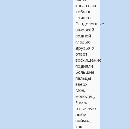
когда они
тебя не
слышат.
Разделенные
широкой
водной
гладью
друзья в
ответ
восхищенно
подняли
большие
пальцы
вверх.
Мол,
молодец,
Леха,
отличную
рыбу
поймал,
так