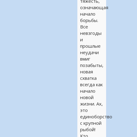
тяжесть,
означающая
начало
борьбы.
Все
невзгоды
и
прошлые
неудачи
вмиг
позабыты,
новая
схватка
всегда как
начало
новой
жизни. Ах,
это
единоборство
с крупной
рыбой!
Кто