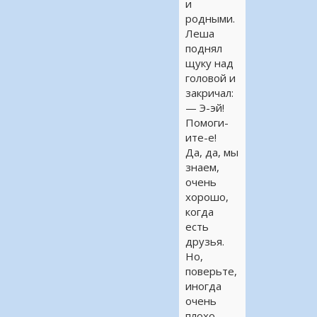
и
родными.
Леша
поднял
щуку над
головой и
закричал:
— Э-эй!
Помоги-
ите-е!
Да, да, мы
знаем,
очень
хорошо,
когда
есть
друзья.
Но,
поверьте,
иногда
очень
плохо,