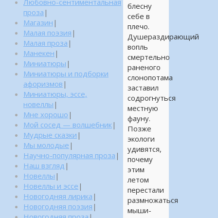
Любовно-сентиментальная
блесну
проза
|
себе в
Магазин
|
плечо.
Малая поэзия
|
Душераздирающий
Малая проза
|
вопль
Манекен
|
смертельно
Миниатюры
|
раненого
Миниатюры и подборки
слонопотама
афоризмов
|
заставил
Миниатюры, эссе,
содрогнуться
новеллы
|
местную
Мне хорошо
|
фауну.
Мой сосед — волшебник
|
Позже
Мудрые сказки
|
экологи
Мы молодые
|
удивятся,
Научно-популярная проза
|
почему
Наш взгляд
|
этим
Новеллы
|
летом
Новеллы и эссе
|
перестали
Новогодняя лирика
|
размножаться
Новогодняя поэзия
|
мыши-
Новогодняя проза
|