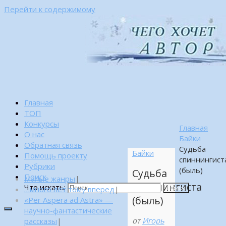
Перейти к содержимому
Главная
ТОП
Конкурсы
Главная
О нас
Байки
Обратная связь
Судьба
Байки
Помощь проекту
спиннингист
Рубрики
(быль)
Судьба
Поиск
Малые жанры
|
спиннингиста
Что искать:
…много лет тому вперед
|
Поиск
(быль)
«Per Aspera ad Astra» —
научно-фантастические
от
Игорь
рассказы
|