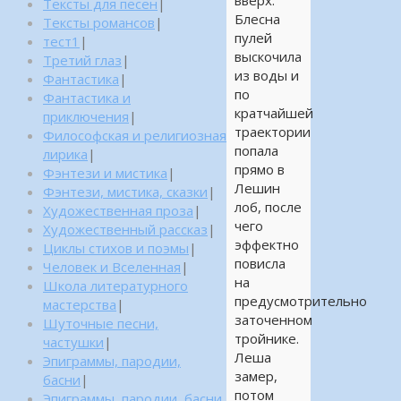
вверх.
Тексты для песен
|
Блесна
Тексты романсов
|
пулей
тест1
|
выскочила
Третий глаз
|
из воды и
Фантастика
|
по
Фантастика и
кратчайшей
приключения
|
траектории
Философская и религиозная
попала
лирика
|
прямо в
Фэнтези и мистика
|
Лешин
Фэнтези, мистика, сказки
|
лоб, после
Художественная проза
|
чего
Художественный рассказ
|
эффектно
Циклы стихов и поэмы
|
повисла
Человек и Вселенная
|
на
Школа литературного
предусмотрительно
мастерства
|
заточенном
Шуточные песни,
тройнике.
частушки
|
Леша
Эпиграммы, пародии,
замер,
басни
|
потом
Эпиграммы, пародии, басни,