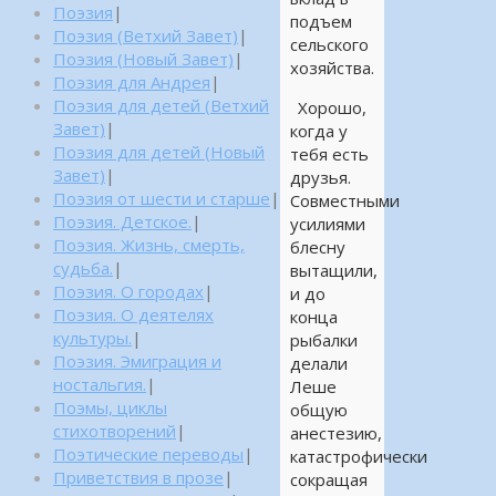
Поэзия
|
подъем
Поэзия (Ветхий Завет)
|
сельского
Поэзия (Новый Завет)
|
хозяйства.
Поэзия для Андрея
|
Поэзия для детей (Ветхий
Хорошо,
Завет)
|
когда у
Поэзия для детей (Новый
тебя есть
Завет)
|
друзья.
Поэзия от шести и старше
|
Совместными
Поэзия. Детское.
|
усилиями
Поэзия. Жизнь, смерть,
блесну
судьба.
|
вытащили,
Поэзия. О городах
|
и до
Поэзия. О деятелях
конца
культуры.
|
рыбалки
Поэзия. Эмиграция и
делали
ностальгия.
|
Леше
Поэмы, циклы
общую
стихотворений
|
анестезию,
Поэтические переводы
|
катастрофически
Приветствия в прозе
|
сокращая