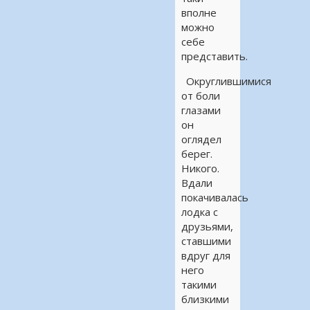
вполне
можно
себе
представить.
Округлившимися
от боли
глазами
он
оглядел
берег.
Никого.
Вдали
покачивалась
лодка с
друзьями,
ставшими
вдруг для
него
такими
близкими