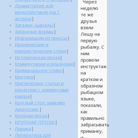
Через
Драматургия для
неделю
моноспектакля (на 1
те же
актера)
|
друзья
Загадки, шарады
|
взяли
Западные формы
|
Лешу на
Информация из прессы
|
первую
Иронические и
рыбалку. С
юмористические стихи
|
ним
Историческая проза
|
провели
Комментарии и рецензии
|
инструктаж
Криминальное чтиво
|
на
Критика
|
кратком и
Критические статьи и
образном
рецензии с элементами
рыбацком
юмора
|
языке,
Круглый стол: заявляю
показали,
дискуссию.
|
как
Крупная проза
|
правильно
КРУПНАЯ ПРОЗА:
|
забрасывать
Лирика
|
приманку,
Литература для
и