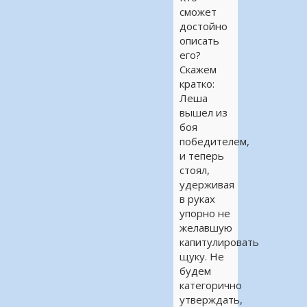
сможет
достойно
описать
его?
Скажем
кратко:
Леша
вышел из
боя
победителем,
и теперь
стоял,
удерживая
в руках
упорно не
желавшую
капитулировать
щуку. Не
будем
категорично
утверждать,