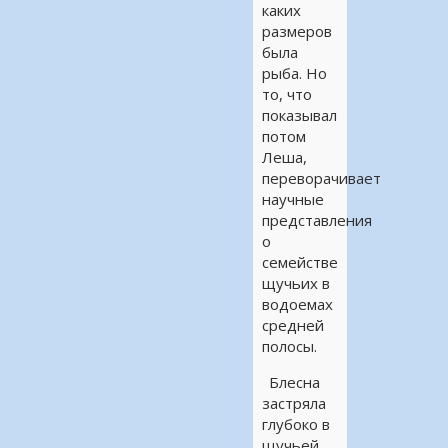
каких
размеров
была
рыба. Но
то, что
показывал
потом
Леша,
переворачивает
научные
представления
о
семействе
щучьих в
водоемах
средней
полосы.
Блесна
застряла
глубоко в
щучьей