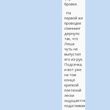
бровке.
На
первой же
проводке
спиннинг
дернуло
так, что
Леша
чуть не
выпустил
его из рук.
Подсечка,
и вот уже
на том
конце
крепкой
плетеной
лески
ощущается
податливая