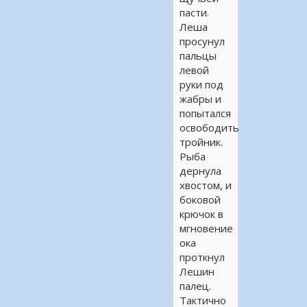
пасти.
Леша
просунул
пальцы
левой
руки под
жабры и
попытался
освободить
тройник.
Рыба
дернула
хвостом, и
боковой
крючок в
мгновение
ока
проткнул
Лешин
палец.
Тактично