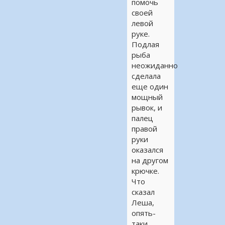
помочь
своей
левой
руке.
Подлая
рыба
неожиданно
сделала
еще один
мощный
рывок, и
палец
правой
руки
оказался
на другом
крючке.
Что
сказал
Леша,
опять-
таки