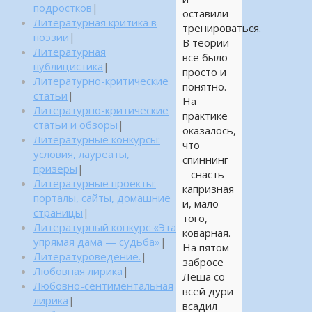
подростков
|
оставили
Литературная критика в
тренироваться.
поэзии
|
В теории
Литературная
все было
публицистика
|
просто и
Литературно-критические
понятно.
статьи
|
На
Литературно-критические
практике
статьи и обзоры
|
оказалось,
Литературные конкурсы:
что
условия, лауреаты,
спиннинг
призеры
|
– снасть
Литературные проекты:
капризная
порталы, сайты, домашние
и, мало
страницы
|
того,
Литературный конкурс «Эта
коварная.
упрямая дама — судьба»
|
На пятом
Литературоведение.
|
забросе
Любовная лирика
|
Леша со
Любовно-сентиментальная
всей дури
лирика
|
всадил