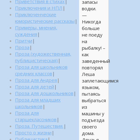
Приветствия в стихах
|
запасы
Приключения и НПЛ
|
водки.
Приключенческие
—
юмористические рассказы
|
Никогда
Примеры, мнения,
больше
суждения
|
не поеду
Притчи
|
на
Проза
|
рыбалку! –
Проза (художественная,
как
публицистическая)
|
заведенный
Проза для школьников
повторял
средних классов
|
Леша
Проза для Андрея
|
заплетающимся
Проза для детей
|
языком,
Проза для дошкольников
|
пытаясь
Проза для младших
выбраться
школьников
|
из
Проза для
машины у
старшеклассников
|
подъезда
Проза. Путешествия.
|
своего
Просто о жизни
|
дома.
Публицистика
|
Друзья