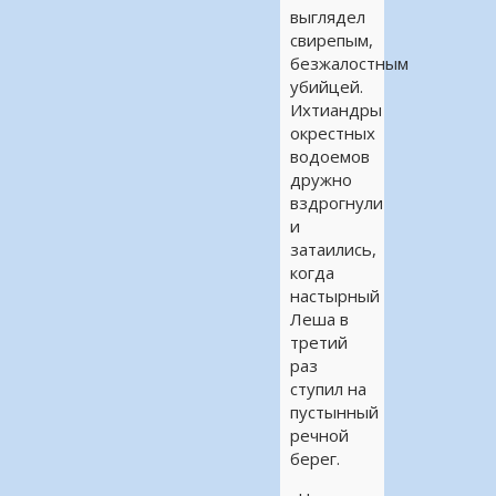
выглядел
свирепым,
безжалостным
убийцей.
Ихтиандры
окрестных
водоемов
дружно
вздрогнули
и
затаились,
когда
настырный
Леша в
третий
раз
ступил на
пустынный
речной
берег.