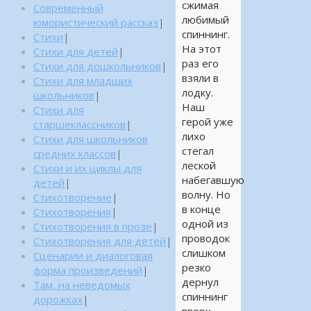
сжимая
Современный
любимый
юмористический рассказ
|
спиннинг.
Стихи
|
На этот
Стихи для детей
|
раз его
Стихи для дошкольников
|
взяли в
Стихи для младших
лодку.
школьников
|
Наш
Стихи для
герой уже
старшеклассников
|
лихо
Стихи для школьников
стегал
средних классов
|
леской
Стихи и их циклы для
набегавшую
детей
|
волну. Но
Стихотворение
|
в конце
Стихотворения
|
одной из
Стихотворения в прозе
|
проводок
Стихотворения для детей
|
слишком
Сценарии и диалоговая
резко
форма произведений
|
дернул
Там, на неведомых
спиннинг
дорожках
|