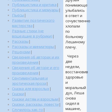
Публицистика и критика
|
понимающе
Публицистика и мемуары
|
улыбались
Пьесы
|
в ответ и
Развитие поэтического
сочувственно
мастерства
|
хлопали
Разные стихи (не
по
вошедшие в рубрики)
|
больному
Рассказы
|
Лешиному
Рассказы и миниатюры
|
плечу.
Рецензии
|
Через
Сведения об авторах и их
две
произведения
|
недели,
Сведения об авторе и его
восстановив
произведения
|
здоровье
Сентиментальная и
и
эротическая проза
|
моральный
Сказка для взрослых
|
дух, Леша
Сказки
|
снова
Сказки детям и взрослым
|
сидел в
Сказки, рассказы, повести
|
машине,
Случилось как-то
|