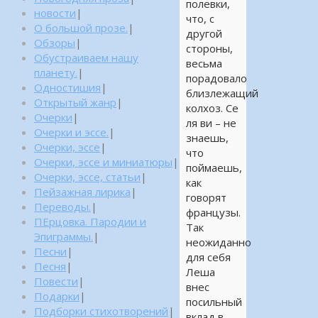
полевки,
новости
|
что, с
О большой прозе.
|
другой
Обзоры
|
стороны,
Обустраиваем нашу
весьма
планету.
|
порадовало
Одностишия
|
близлежащий
Открытый жанр
|
колхоз. Се
Очерки
|
ля ви – не
Очерки и эссе.
|
знаешь,
Очерки, эссе
|
что
Очерки, эссе и миниатюры
|
поймаешь,
Очерки, эссе, статьи
|
как
Пейзажная лирика
|
говорят
Переводы.
|
французы.
ПЕрцовка. Пародии и
Так
Эпиграммы.
|
неожиданно
Песни
|
для себя
Песня
|
Леша
Повести
|
внес
Подарки
|
посильный
Подборки стихотворений
|
вклад в