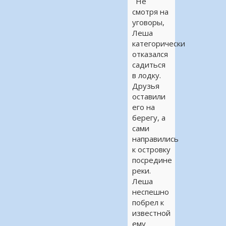
Не
смотря на
уговоры,
Леша
категорически
отказался
садиться
в лодку.
Друзья
оставили
его на
берегу, а
сами
направились
к островку
посредине
реки.
Леша
неспешно
побрел к
известной
ему