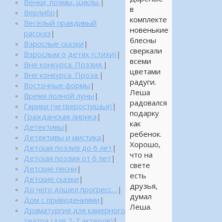
Венки, поэмы, циклы.
|
в
Верлибр
|
комплекте
Веселый правдивый
новенькие
рассказ
|
блесны
Взрослые сказки
|
сверкали
Взрослым о детях (стихи)
|
всеми
Вне конкурса. Поэзия.
|
цветами
Вне конкурса. Проза.
|
радуги.
Восточные формы
|
Леша
Время полной луны
|
радовался
Гарики (четверостишья)
|
подарку
Гражданская лирика
|
как
Детективы
|
ребенок.
Детективы и мистика
|
Хорошо,
Детская поэзия до 6 лет
|
что на
Детская поэзия от 6 лет
|
свете
Детские песни
|
есть
Детские сказки
|
друзья,
До чего дошел прогресс…
|
думал
Дом с привидениями
|
Леша.
Драматургия для камерного
театра (для 2-7 актеров)
|