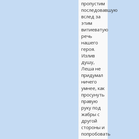
пропустим
последовавшую
вслед за
этим
витиеватую
речь
нашего
героя.
Излив
душу,
Леша не
придумал
ничего
умнее, как
просунуть
правую
руку под
жабры с
другой
стороны и
попробовать