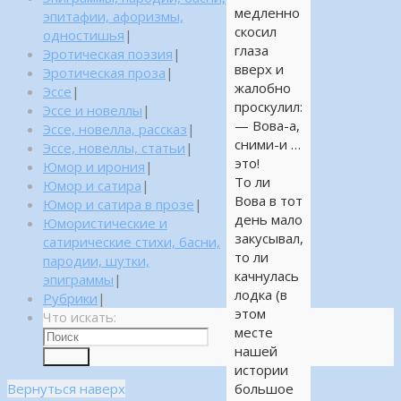
медленно
эпитафии, афоризмы,
скосил
одностишья
|
глаза
Эротическая поэзия
|
вверх и
Эротическая проза
|
жалобно
Эссе
|
проскулил:
Эссе и новеллы
|
— Вова-а,
Эссе, новелла, рассказ
|
сними-и …
Эссе, новеллы, статьи
|
это!
Юмор и ирония
|
То ли
Юмор и сатира
|
Вова в тот
Юмор и сатира в прозе
|
день мало
Юмористические и
закусывал,
сатирические стихи, басни,
то ли
пародии, шутки,
качнулась
эпиграммы
|
лодка (в
Рубрики
|
этом
Что искать:
месте
нашей
Поиск
истории
Вернуться наверх
большое