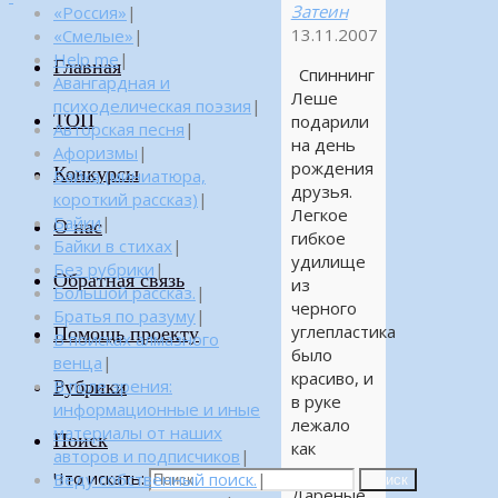
Затеин
«Россия»
|
13.11.2007
«Смелые»
|
Help me
|
Главная
Спиннинг
Авангардная и
Леше
психоделическая поэзия
|
ТОП
подарили
Авторская песня
|
на день
Афоризмы
|
рождения
Конкурсы
Байка (миниатюра,
друзья.
короткий рассказ)
|
Легкое
Байки
|
О нас
гибкое
Байки в стихах
|
удилище
Без рубрики
|
Обратная связь
из
Большой рассказ.
|
черного
Братья по разуму
|
углепластика
Помощь проекту
В поисках алмазного
было
венца
|
красиво, и
Рубрики
В поле зрения:
в руке
информационные и иные
лежало
материалы от наших
Поиск
как
авторов и подписчиков
|
влитое.
Что искать:
Веду собственный поиск.
|
Поиск
Дареные