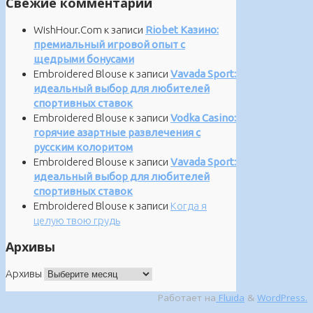
Свежие комментарии
WishHour.Com
к записи
Riobet Казино:
премиальный игровой опыт с
щедрыми бонусами
Embroidered Blouse
к записи
Vavada Sport:
идеальный выбор для любителей
спортивных ставок
Embroidered Blouse
к записи
Vodka Casino:
горячие азартные развлечения с
русским колоритом
Embroidered Blouse
к записи
Vavada Sport:
идеальный выбор для любителей
спортивных ставок
Embroidered Blouse
к записи
Когда я
целую твою грудь
Архивы
Архивы
Работает на
Fluida
&
WordPress.