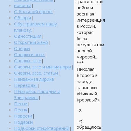
гражданская
новости
|
война и
О большой прозе.
|
военная
Обзоры
|
интервенция
Обустраиваем нашу
в России,
планету.
|
которая
Одностишия
|
была
Открытый жанр
|
результатом
Очерки
|
первой
Очерки и эссе.
|
мировой…
Очерки, эссе
|
***
Очерки, эссе и миниатюры
|
Николая
Очерки, эссе, статьи
|
Второго в
Пейзажная лирика
|
народе
Переводы.
|
называли
ПЕрцовка. Пародии и
«Николай
Эпиграммы.
|
Кровавый»
Песни
|
Песня
|
2.
Повести
|
«Я
Подарки
|
обращаюсь
Подборки стихотворений
|