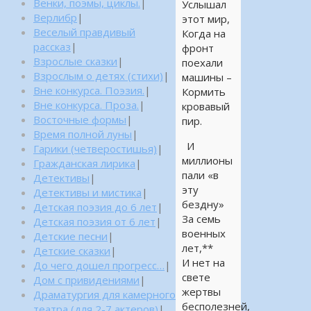
Венки, поэмы, циклы.
|
Услышал
Верлибр
|
этот мир,
Веселый правдивый
Когда на
рассказ
|
фронт
Взрослые сказки
|
поехали
Взрослым о детях (стихи)
|
машины –
Вне конкурса. Поэзия.
|
Кормить
Вне конкурса. Проза.
|
кровавый
Восточные формы
|
пир.
Время полной луны
|
И
Гарики (четверостишья)
|
миллионы
Гражданская лирика
|
пали «в
Детективы
|
эту
Детективы и мистика
|
бездну»
Детская поэзия до 6 лет
|
За семь
Детская поэзия от 6 лет
|
военных
Детские песни
|
лет,**
Детские сказки
|
И нет на
До чего дошел прогресс…
|
свете
Дом с привидениями
|
жертвы
Драматургия для камерного
бесполезней,
театра (для 2-7 актеров)
|