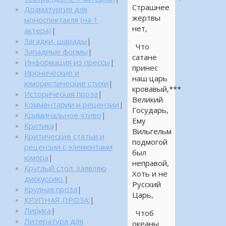
Страшнее
Драматургия для
жертвы
моноспектакля (на 1
нет,
актера)
|
Загадки, шарады
|
Что
Западные формы
|
сатане
Информация из прессы
|
принес
Иронические и
наш царь
юмористические стихи
|
кровавый,***
Историческая проза
|
Великий
Комментарии и рецензии
|
Государь,
Криминальное чтиво
|
Ему
Критика
|
Вильгельм
Критические статьи и
подмогой
рецензии с элементами
был
юмора
|
неправой,
Круглый стол: заявляю
Хоть и не
дискуссию.
|
Русский
Крупная проза
|
Царь,
КРУПНАЯ ПРОЗА:
|
Лирика
|
Чтоб
Литература для
океаны