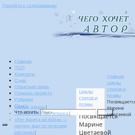
Перейти к содержимому
Главная
ТОП
Конкурсы
Главная
О нас
Циклы
Обратная связь
стихов и
Циклы
Помощь проекту
поэмы
стихов и
Рубрики
Посвящаетс
поэмы
Поиск
Малые жанры
|
Марине
Что искать:
…много лет тому вперед
|
Поиск
Цветаевой
Посвящается
«Per Aspera ad Astra» —
Марине
научно-фантастические
Цветаевой
рассказы
|