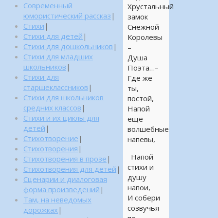
Современный
Хрустальный
юмористический рассказ
|
замок
Стихи
|
Снежной
Стихи для детей
|
Королевы
Стихи для дошкольников
|
–
Стихи для младших
Душа
школьников
|
Поэта…–
Стихи для
Где же
старшеклассников
|
ты,
Стихи для школьников
постой,
средних классов
|
Напой
Стихи и их циклы для
ещё
детей
|
волшебные
Стихотворение
|
напевы,
Стихотворения
|
Напой
Стихотворения в прозе
|
стихи и
Стихотворения для детей
|
душу
Сценарии и диалоговая
напои,
форма произведений
|
И собери
Там, на неведомых
созвучья
дорожках
|