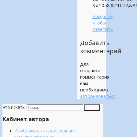
&#1058;&#1072;&#1
Войдите,
чтобы
ответить
Добавить
комментарий
Для
отправки
комментария
вам
необходимо
авторизоваться
.
Что искать:
Поиск
Кабинет автора
Опубликовать произведение