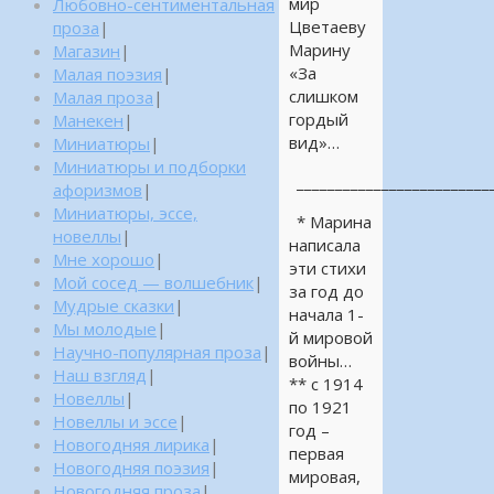
мир
Любовно-сентиментальная
Цветаеву
проза
|
Марину
Магазин
|
«За
Малая поэзия
|
слишком
Малая проза
|
гордый
Манекен
|
вид»…
Миниатюры
|
Миниатюры и подборки
_________________________
афоризмов
|
Миниатюры, эссе,
* Марина
новеллы
|
написала
Мне хорошо
|
эти стихи
Мой сосед — волшебник
|
за год до
Мудрые сказки
|
начала 1-
Мы молодые
|
й мировой
Научно-популярная проза
|
войны…
Наш взгляд
|
** с 1914
Новеллы
|
по 1921
Новеллы и эссе
|
год –
Новогодняя лирика
|
первая
Новогодняя поэзия
|
мировая,
Новогодняя проза
|