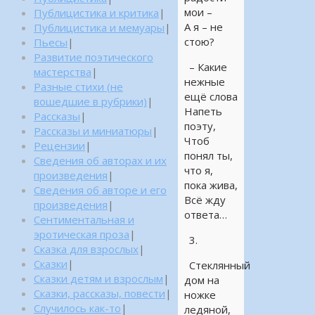
мои –
Публицистика и критика
|
А я – не
Публицистика и мемуары
|
стою?
Пьесы
|
Развитие поэтического
– Какие
мастерства
|
нежные
Разные стихи (не
ещё слова
вошедшие в рубрики)
|
Напеть
Рассказы
|
поэту,
Рассказы и миниатюры
|
Чтоб
Рецензии
|
понял ты,
Сведения об авторах и их
что я,
произведения
|
пока жива,
Сведения об авторе и его
Всё жду
произведения
|
ответа…
Сентиментальная и
эротическая проза
|
3.
Сказка для взрослых
|
Сказки
|
Стеклянный
Сказки детям и взрослым
|
дом на
Сказки, рассказы, повести
|
ножке
Случилось как-то
|
ледяной,