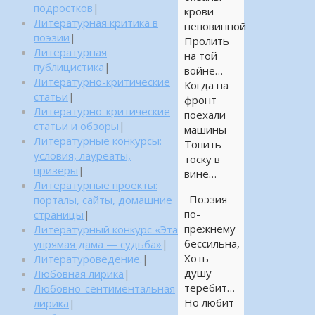
подростков
|
крови
Литературная критика в
неповинной
поэзии
|
Пролить
Литературная
на той
публицистика
|
войне…
Литературно-критические
Когда на
статьи
|
фронт
Литературно-критические
поехали
статьи и обзоры
|
машины –
Литературные конкурсы:
Топить
условия, лауреаты,
тоску в
призеры
|
вине…
Литературные проекты:
Поэзия
порталы, сайты, домашние
по-
страницы
|
прежнему
Литературный конкурс «Эта
бессильна,
упрямая дама — судьба»
|
Хоть
Литературоведение.
|
душу
Любовная лирика
|
теребит…
Любовно-сентиментальная
Но любит
лирика
|