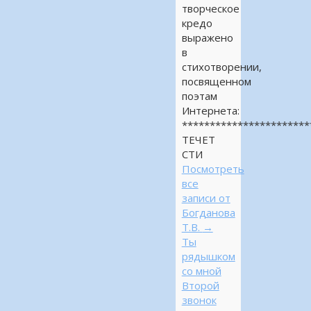
творческое
кредо
выражено
в
стихотворении,
посвященном
поэтам
Интернета:
***********************
ТЕЧЕТ
СТИ
Посмотреть
все
записи от
Богданова
Т.В.
→
Ты
рядышком
со мной
Второй
звонок