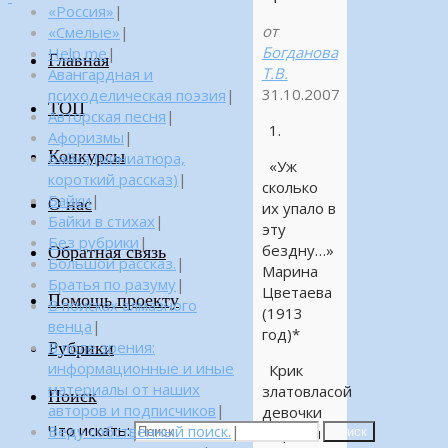
«Россия»
|
от
«Смелые»
|
Богданова
Help me
|
Главная
Т.В.
Авангардная и
31.10.2007
психоделическая поэзия
|
ТОП
Авторская песня
|
1.
Афоризмы
|
Конкурсы
Байка (миниатюра,
«Уж
короткий рассказ)
|
сколько
Байки
|
О нас
их упало в
Байки в стихах
|
эту
Без рубрики
|
бездну…»
Обратная связь
Большой рассказ.
|
Марина
Братья по разуму
|
Цветаева
Помощь проекту
В поисках алмазного
(1913
венца
|
год)*
Рубрики
В поле зрения:
информационные и иные
Крик
материалы от наших
златовласой
Поиск
авторов и подписчиков
|
девочки
Что искать:
Веду собственный поиск.
|
Марины
Поиск