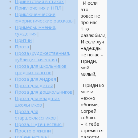
Приветствия в стихах
|
И если
Приключения и НПЛ
|
это –
Приключенческие
вовсе не
юмористические рассказы
|
про нас –
Примеры, мнения,
Что
суждения
|
разлюбили,
Притчи
|
И если луч
Проза
|
надежды
Проза (художественная,
не погас –
публицистическая)
|
Приди,
Проза для школьников
мой
средних классов
|
милый,
Проза для Андрея
|
Приди ко
Проза для детей
|
мне и
Проза для дошкольников
|
нежно
Проза для младших
обними,
школьников
|
Согрей
Проза для
собою.
старшеклассников
|
– К тебе
Проза. Путешествия.
|
стремятся
Просто о жизни
|
радости
Публицистика
|