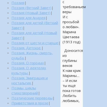
с
Поэзия
|
требованьем
Поэзия (Ветхий Завет)
|
веры
Поэзия (Новый Завет)
|
И с
Поэзия для Андрея
|
просьбой
Поэзия для детей (Ветхий
о любви».
Завет)
|
Марина
Поэзия для детей (Новый
Цветаева
Завет)
|
(1913 год)
Поэзия от шести и старше
|
Поэзия. Детское.
|
Доносится
Поэзия. Жизнь, смерть,
из
судьба.
|
глубины
Поэзия. О городах
|
веков
Поэзия. О деятелях
К нам крик
культуры.
|
Марины…
Поэзия. Эмиграция и
– И если
ностальгия.
|
ты ещё
Поэмы, циклы
пока готов
стихотворений
|
Любить
Поэтические переводы
|
любимых,
Приветствия в прозе
|