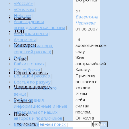
«Россия»
|
«Смелые»
|
от
Help me
|
Валентина
Главная
Авангардная и
Черняева
психоделическая поэзия
|
01.08.2007
ТОП
Авторская песня
|
В
Афоризмы
|
Конкурсы
зоологическом
Байка (миниатюра,
саду
короткий рассказ)
|
Жил
Байки
|
О нас
австралийский
Байки в стихах
|
Какаду.
Без рубрики
|
Обратная связь
Причёску
Большой рассказ.
|
он носил с
Братья по разуму
|
Помощь проекту
хохлом
В поисках алмазного
И сам
венца
|
себя
Рубрики
В поле зрения:
считал
информационные и иные
послом.
материалы от наших
Поиск
Он жил в
авторов и подписчиков
|
Что искать:
комфортной
Веду собственный поиск.
|
Поиск