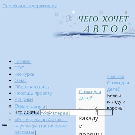
Перейти к содержимому
Главная
ТОП
Конкурсы
Главная
О нас
Стихи для
Обратная связь
детей
Стихи для
Помощь проекту
Белый
детей
Рубрики
какаду и
Поиск
Малые жанры
|
вороны
Белый
Что искать:
…много лет тому вперед
|
Поиск
какаду
«Per Aspera ad Astra» —
и
научно-фантастические
рассказы
|
вороны