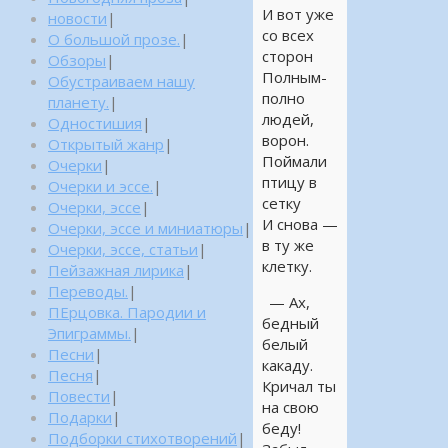
И вот уже
новости
|
со всех
О большой прозе.
|
сторон
Обзоры
|
Полным-
Обустраиваем нашу
полно
планету.
|
людей,
Одностишия
|
ворон.
Открытый жанр
|
Поймали
Очерки
|
птицу в
Очерки и эссе.
|
сетку
Очерки, эссе
|
И снова —
Очерки, эссе и миниатюры
|
в ту же
Очерки, эссе, статьи
|
клетку.
Пейзажная лирика
|
Переводы.
|
— Ах,
ПЕрцовка. Пародии и
бедный
Эпиграммы.
|
белый
Песни
|
какаду.
Песня
|
Кричал ты
Повести
|
на свою
Подарки
|
беду!
Подборки стихотворений
|