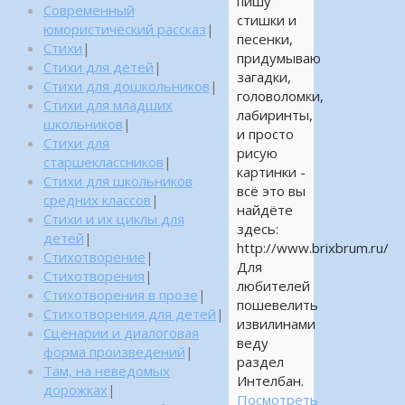
пишу
Современный
стишки и
юмористический рассказ
|
песенки,
Стихи
|
придумываю
Стихи для детей
|
загадки,
Стихи для дошкольников
|
головоломки,
Стихи для младших
лабиринты,
школьников
|
и просто
Стихи для
рисую
старшеклассников
|
картинки -
Стихи для школьников
всё это вы
средних классов
|
найдёте
Стихи и их циклы для
здесь:
детей
|
http://www.brixbrum.ru/
Стихотворение
|
Для
Стихотворения
|
любителей
Стихотворения в прозе
|
пошевелить
Стихотворения для детей
|
извилинами
Сценарии и диалоговая
веду
форма произведений
|
раздел
Там, на неведомых
Интелбан.
дорожках
|
Посмотреть