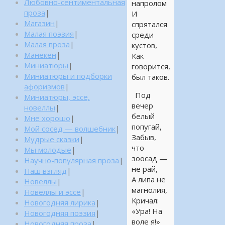
Любовно-сентиментальная
напролом
проза
|
И
Магазин
|
спрятался
Малая поэзия
|
среди
Малая проза
|
кустов,
Манекен
|
Как
Миниатюры
|
говорится,
Миниатюры и подборки
был таков.
афоризмов
|
Под
Миниатюры, эссе,
вечер
новеллы
|
белый
Мне хорошо
|
попугай,
Мой сосед — волшебник
|
Забыв,
Мудрые сказки
|
что
Мы молодые
|
зоосад —
Научно-популярная проза
|
не рай,
Наш взгляд
|
А липа не
Новеллы
|
магнолия,
Новеллы и эссе
|
Кричал:
Новогодняя лирика
|
«Ура! На
Новогодняя поэзия
|
воле я!»
Новогодняя проза
|