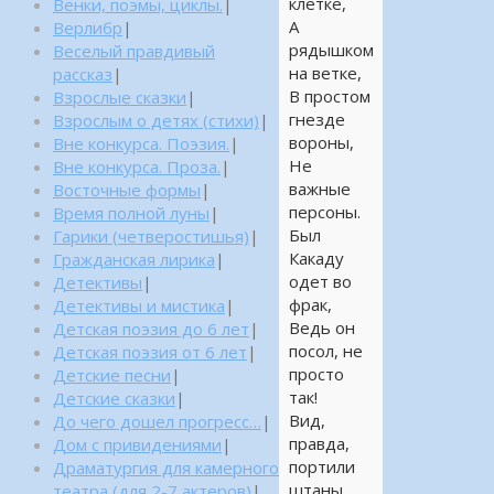
клетке,
Венки, поэмы, циклы.
|
А
Верлибр
|
рядышком
Веселый правдивый
на ветке,
рассказ
|
В простом
Взрослые сказки
|
гнезде
Взрослым о детях (стихи)
|
вороны,
Вне конкурса. Поэзия.
|
Не
Вне конкурса. Проза.
|
важные
Восточные формы
|
персоны.
Время полной луны
|
Был
Гарики (четверостишья)
|
Какаду
Гражданская лирика
|
одет во
Детективы
|
фрак,
Детективы и мистика
|
Ведь он
Детская поэзия до 6 лет
|
посол, не
Детская поэзия от 6 лет
|
просто
Детские песни
|
так!
Детские сказки
|
Вид,
До чего дошел прогресс…
|
правда,
Дом с привидениями
|
портили
Драматургия для камерного
штаны,
театра (для 2-7 актеров)
|