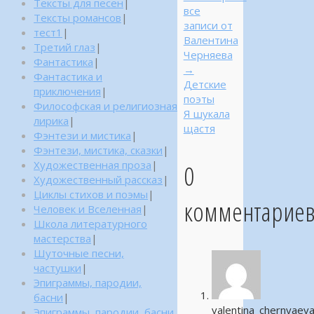
Тексты для песен
|
все
Тексты романсов
|
записи от
тест1
|
Валентина
Третий глаз
|
Черняева
Фантастика
|
→
Фантастика и
Детские
приключения
|
поэты
Философская и религиозная
Я шукала
лирика
|
щастя
Фэнтези и мистика
|
Фэнтези, мистика, сказки
|
0
Художественная проза
|
Художественный рассказ
|
Циклы стихов и поэмы
|
комментарие
Человек и Вселенная
|
Школа литературного
мастерства
|
Шуточные песни,
частушки
|
Эпиграммы, пародии,
басни
|
valentina_chernyaev
Эпиграммы, пародии, басни,