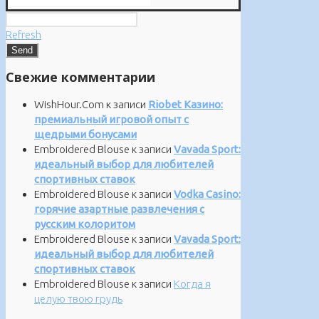
Refresh
Свежие комментарии
WishHour.Com
к записи
Riobet Казино:
премиальный игровой опыт с
щедрыми бонусами
Embroidered Blouse
к записи
Vavada Sport:
идеальный выбор для любителей
спортивных ставок
Embroidered Blouse
к записи
Vodka Casino:
горячие азартные развлечения с
русским колоритом
Embroidered Blouse
к записи
Vavada Sport:
идеальный выбор для любителей
спортивных ставок
Embroidered Blouse
к записи
Когда я
целую твою грудь