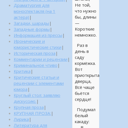
Не той,
Драматургия для
что нужно
моноспектакля (на 1
бы, длины
актера)
|
—
Загадки, шарады
|
Короткие
Западные формы
|
немножко.
Информация из прессы
|
Иронические и
Раз в
юмористические стихи
|
день в
Историческая проза
|
саду
Комментарии и рецензии
|
кормёжка.
Криминальное чтиво
|
Вот
Критика
|
приоткрыта
Критические статьи и
дверца,
рецензии с элементами
Всё чаще
юмора
|
бьётся
Круглый стол: заявляю
сердце!
дискуссию.
|
Крупная проза
|
Подумал
КРУПНАЯ ПРОЗА:
|
белый
Лирика
|
какаду:
Литература для
— В