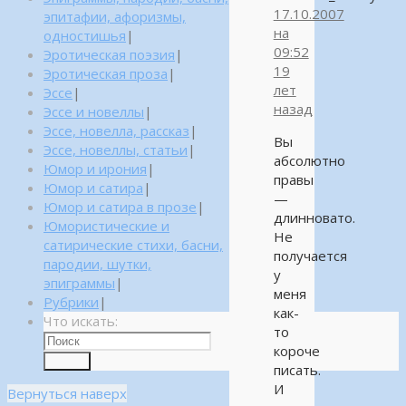
17.10.2007
эпитафии, афоризмы,
на
одностишья
|
09:52
Эротическая поэзия
|
19
Эротическая проза
|
лет
Эссе
|
назад
Эссе и новеллы
|
Эссе, новелла, рассказ
|
Вы
Эссе, новеллы, статьи
|
абсолютно
Юмор и ирония
|
правы
Юмор и сатира
|
—
Юмор и сатира в прозе
|
длинновато.
Юмористические и
Не
сатирические стихи, басни,
получается
пародии, шутки,
у
эпиграммы
|
меня
Рубрики
|
как-
Что искать:
то
короче
Поиск
писать.
И
Вернуться наверх