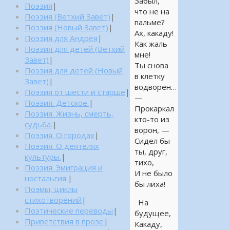
Забыл,
Поэзия
|
что не на
Поэзия (Ветхий Завет)
|
пальме?
Поэзия (Новый Завет)
|
Ах, какаду!
Поэзия для Андрея
|
Как жаль
Поэзия для детей (Ветхий
мне!
Завет)
|
Ты снова
Поэзия для детей (Новый
в клетку
Завет)
|
водворён…
Поэзия от шести и старше
|
—
Поэзия. Детское.
|
Прокаркал
Поэзия. Жизнь, смерть,
кто-то из
судьба.
|
ворон, —
Поэзия. О городах
|
Сидел бы
Поэзия. О деятелях
ты, друг,
культуры.
|
тихо,
Поэзия. Эмиграция и
И не было
ностальгия.
|
бы лиха!
Поэмы, циклы
стихотворений
|
На
Поэтические переводы
|
будущее,
Приветствия в прозе
|
Какаду,