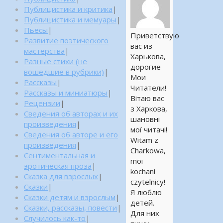
Публицистика и критика
|
Публицистика и мемуары
|
Пьесы
|
Приветствую
Развитие поэтического
вас из
мастерства
|
Харькова,
Разные стихи (не
дорогие
вошедшие в рубрики)
|
Мои
Рассказы
|
Читатели!
Рассказы и миниатюры
|
Вітаю вас
Рецензии
|
з Харкова,
Сведения об авторах и их
шановні
произведения
|
мої читачі!
Сведения об авторе и его
Witam z
произведения
|
Charkowa,
Сентиментальная и
moi
эротическая проза
|
kochani
Сказка для взрослых
|
czytelnicy!
Сказки
|
Я люблю
Сказки детям и взрослым
|
детей.
Сказки, рассказы, повести
|
Для них
Случилось как-то
|