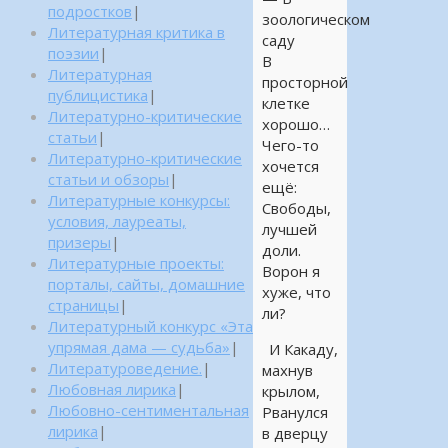
подростков
|
зоологическом
Литературная критика в
саду
поэзии
|
В
Литературная
просторной
публицистика
|
клетке
Литературно-критические
хорошо…
статьи
|
Чего-то
Литературно-критические
хочется
статьи и обзоры
|
ещё:
Литературные конкурсы:
Свободы,
условия, лауреаты,
лучшей
призеры
|
доли.
Литературные проекты:
Ворон я
порталы, сайты, домашние
хуже, что
страницы
|
ли?
Литературный конкурс «Эта
упрямая дама — судьба»
|
И Какаду,
Литературоведение.
|
махнув
Любовная лирика
|
крылом,
Любовно-сентиментальная
Рванулся
лирика
|
в дверцу