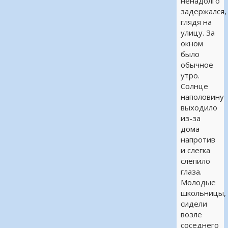
ненадолго
задержался,
глядя на
улицу. За
окном
было
обычное
утро.
Солнце
наполовину
выходило
из-за
дома
напротив
и слегка
слепило
глаза.
Молодые
школьницы,
сидели
возле
соседнего