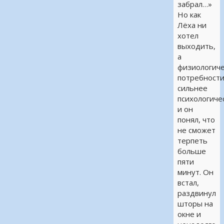
забрал…»
Но как
Лёха ни
хотел
выходить,
а
физиологич
потребност
сильнее
психологиче
и он
понял, что
не сможет
терпеть
больше
пяти
минут. Он
встал,
раздвинул
шторы на
окне и