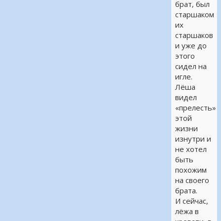
брат, был
старшаком
их
старшаков
и уже до
этого
сидел на
игле.
Лёша
видел
«прелесть»
этой
жизни
изнутри и
не хотел
быть
похожим
на своего
брата.
И сейчас,
лёжа в