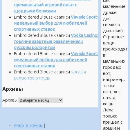
как
премиальный игровой опыт с
маленькие
щедрыми бонусами
драже
Embroidered Blouse
к записи
Vavada Sport:
для
идеальный выбор для любителей
свежего
спортивных ставок
дыхания).
Embroidered Blouse
к записи
Vodka Casino:
Странные
горячие азартные развлечения с
вещи
русским колоритом
происходят
Embroidered Blouse
к записи
Vavada Sport:
в
идеальный выбор для любителей
маленьких
спортивных ставок
городах:
Embroidered Blouse
к записи
Когда я
вот,
целую твою грудь
например,
также
Архивы
пять лет
назад,
Архивы
когда
Лёха
только
пришёл с
Малые жанры
|
армии и