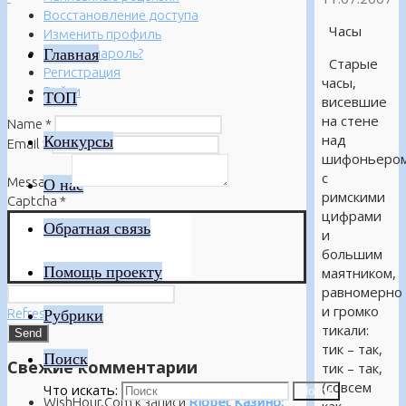
Восстановление доступа
Часы
Изменить профиль
Главная
Забыли пароль?
Старые
Регистрация
часы,
Войти
ТОП
висевшие
на стене
Name
*
над
Конкурсы
Email
*
шифоньером
с
Message
*
О нас
римскими
Captcha
*
цифрами
Обратная связь
и
большим
Помощь проекту
маятником,
равномерно
и громко
Refresh
Рубрики
тикали:
тик – так,
Поиск
Свежие комментарии
тик – так,
(совсем
Что искать:
Поиск
WishHour.Com
к записи
Riobet Казино: