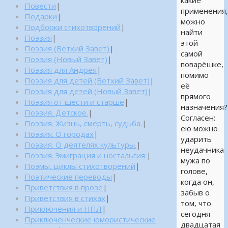
какие
Повести
|
применения
Подарки
|
можно
Подборки стихотворений
|
найти
Поэзия
|
этой
Поэзия (Ветхий Завет)
|
самой
Поэзия (Новый Завет)
|
поварёшке,
Поэзия для Андрея
|
помимо
Поэзия для детей (Ветхий Завет)
|
её
Поэзия для детей (Новый Завет)
|
прямого
Поэзия от шести и старше
|
назначения?
Поэзия. Детское.
|
Согласен:
Поэзия. Жизнь, смерть, судьба.
|
ею можно
Поэзия. О городах
|
ударить
Поэзия. О деятелях культуры.
|
неудачника
Поэзия. Эмиграция и ностальгия.
|
мужа по
Поэмы, циклы стихотворений
|
голове,
Поэтические переводы
|
когда он,
Приветствия в прозе
|
забыв о
Приветствия в стихах
|
том, что
Приключения и НПЛ
|
сегодня
Приключенческие юмористические
двадцатая