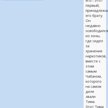
его.- Этот
первый,
принадлежа
его брату.
Он
недавно
освободилс
из зоны,
где сидел
за
хранение
наркотиков,
вместе с
этим
самым
Чабаном,
которого
на самом
деле
звали
Тима.
Этот Тима