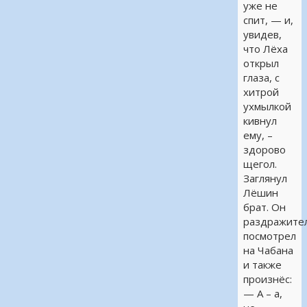
уже не
спит, — и,
увидев,
что Лёха
открыл
глаза, с
хитрой
ухмылкой
кивнул
ему, –
здорово
щегол.
Заглянул
Лёшин
брат. Он
раздражите
посмотрел
на Чабана
и также
произнёс:
— А – а,