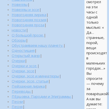
смотрел
Новеллы
|
на эти
Новеллы и эссе
|
часы с
Новогодняя лирика
|
одной
Новогодняя поэзия
|
только
Новогодняя проза
|
мыслью: «
новости
|
Да…
О большой прозе.
|
странные,
Обзоры
|
порой,
Обустраиваем нашу планету.
|
вещи
Одностишия
|
происходят
Открытый жанр
|
в
Очерки
|
маленьких
Очерки и эссе.
|
городах…»
Очерки, эссе
|
Вы
Очерки, эссе и миниатюры
|
спросите
Очерки, эссе, статьи
|
— почему
Пейзажная лирика
|
за
Переводы.
|
поварёшкой
ПЕрцовка. Пародии и Эпиграммы.
|
А как вы
Песни
|
думаете:
Песня
|