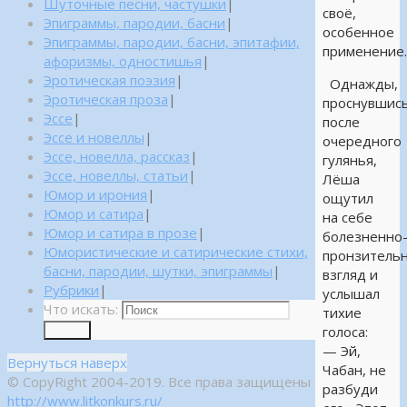
Шуточные песни, частушки
|
своё,
Эпиграммы, пародии, басни
|
особенное
Эпиграммы, пародии, басни, эпитафии,
применение
афоризмы, одностишья
|
Эротическая поэзия
|
Однажды,
Эротическая проза
|
проснувшис
Эссе
|
после
Эссе и новеллы
|
очередного
Эссе, новелла, рассказ
|
гулянья,
Эссе, новеллы, статьи
|
Лёша
Юмор и ирония
|
ощутил
Юмор и сатира
|
на себе
Юмор и сатира в прозе
|
болезненно
Юмористические и сатирические стихи,
пронзитель
басни, пародии, шутки, эпиграммы
|
взгляд и
Рубрики
|
услышал
Что искать:
тихие
голоса:
Поиск
— Эй,
Вернуться наверх
Чабан, не
© CopyRight 2004-2019. Все права защищены
разбуди
http://www.litkonkurs.ru/