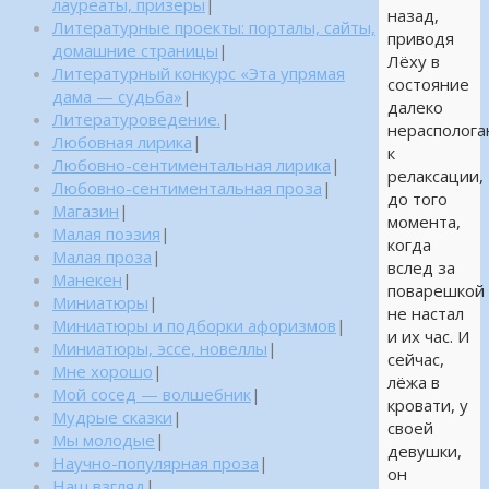
лауреаты, призеры
|
назад,
Литературные проекты: порталы, сайты,
приводя
домашние страницы
|
Лёху в
Литературный конкурс «Эта упрямая
состояние
дама — судьба»
|
далеко
Литературоведение.
|
нерасполог
Любовная лирика
|
к
Любовно-сентиментальная лирика
|
релаксации,
Любовно-сентиментальная проза
|
до того
Магазин
|
момента,
Малая поэзия
|
когда
Малая проза
|
вслед за
Манекен
|
поварешкой
Миниатюры
|
не настал
Миниатюры и подборки афоризмов
|
и их час. И
Миниатюры, эссе, новеллы
|
сейчас,
Мне хорошо
|
лёжа в
Мой сосед — волшебник
|
кровати, у
Мудрые сказки
|
своей
Мы молодые
|
девушки,
Научно-популярная проза
|
он
Наш взгляд
|