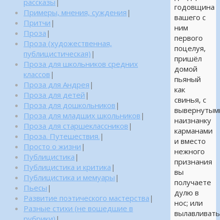
рассказы
|
годовщина
Примеры, мнения, суждения
|
вашего с
Притчи
|
ним
Проза
|
первого
Проза (художественная,
поцелуя,
публицистическая)
|
пришёл
Проза для школьников средних
домой
классов
|
пьяный
Проза для Андрея
|
как
Проза для детей
|
свинья, с
Проза для дошкольников
|
вывернутым
Проза для младших школьников
|
наизнанку
Проза для старшеклассников
|
карманами
Проза. Путешествия.
|
и вместо
Просто о жизни
|
нежного
Публицистика
|
признания
Публицистика и критика
|
вы
Публицистика и мемуары
|
получаете
Пьесы
|
дулю в
Развитие поэтического мастерства
|
нос; или
Разные стихи (не вошедшие в
вылавливат
рубрики)
|