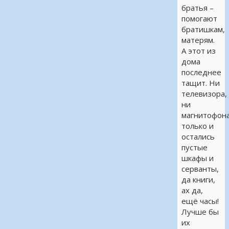
братья –
помогают
братишкам,
матерям.
А этот из
дома
последнее
тащит. Ни
телевизора,
ни
магнитофона
только и
остались
пустые
шкафы и
серванты,
да книги,
ах да,
ещё часы!
Лучше бы
их