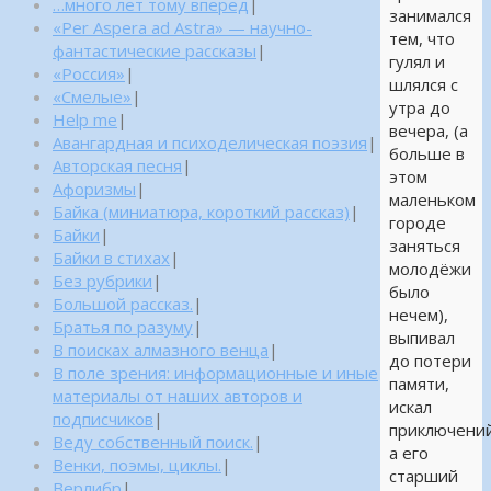
…много лет тому вперед
|
занимался
«Per Aspera ad Astra» — научно-
тем, что
фантастические рассказы
|
гулял и
«Россия»
|
шлялся с
«Смелые»
|
утра до
Help me
|
вечера, (а
Авангардная и психоделическая поэзия
|
больше в
Авторская песня
|
этом
Афоризмы
|
маленьком
Байка (миниатюра, короткий рассказ)
|
городе
Байки
|
заняться
Байки в стихах
|
молодёжи
Без рубрики
|
было
Большой рассказ.
|
нечем),
Братья по разуму
|
выпивал
В поисках алмазного венца
|
до потери
В поле зрения: информационные и иные
памяти,
материалы от наших авторов и
искал
подписчиков
|
приключений
Веду собственный поиск.
|
а его
Венки, поэмы, циклы.
|
старший
Верлибр
|