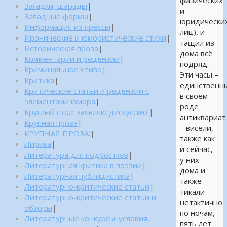
физических
Загадки, шарады
|
и
Западные формы
|
юридически
Информация из прессы
|
лиц), и
Иронические и юмористические стихи
|
тащил из
Историческая проза
|
дома всё
Комментарии и рецензии
|
подряд.
Криминальное чтиво
|
Эти часы –
Критика
|
единственн
Критические статьи и рецензии с
в своём
элементами юмора
|
роде
Круглый стол: заявляю дискуссию.
|
антиквариат
Крупная проза
|
– висели,
КРУПНАЯ ПРОЗА:
|
также как
Лирика
|
и сейчас,
Литература для подростков
|
у них
Литературная критика в поэзии
|
дома и
Литературная публицистика
|
также
Литературно-критические статьи
|
тикали
Литературно-критические статьи и
нетактично
обзоры
|
по ночам,
Литературные конкурсы: условия,
пять лет