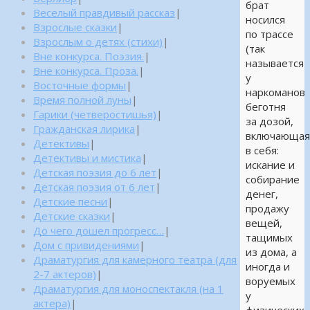
брат
Веселый правдивый рассказ
|
носился
Взрослые сказки
|
по трассе
Взрослым о детях (стихи)
|
(так
Вне конкурса. Поэзия.
|
называется
Вне конкурса. Проза.
|
у
Восточные формы
|
наркоманов
Время полной луны
|
беготня
Гарики (четверостишья)
|
за дозой,
Гражданская лирика
|
включающа
Детективы
|
в себя:
Детективы и мистика
|
искание и
Детская поэзия до 6 лет
|
собирание
Детская поэзия от 6 лет
|
денег,
Детские песни
|
продажу
Детские сказки
|
вещей,
До чего дошел прогресс…
|
тащимых
Дом с привидениями
|
из дома, а
Драматургия для камерного театра (для
иногда и
2-7 актеров)
|
воруемых
Драматургия для моноспектакля (на 1
у
актера)
|