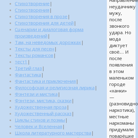
направлени
Стихотворение
|
неудачнику
Стихотворения
|
мужу,
Стихотворения в прозе
|
после
Стихотворения для детей
|
звонкого
Сценарии и диалоговая форма
удара. Но
произведений
|
мода
Там, на неведомых дорожках
|
диктует
Тексты для песен
|
своё.… И
Тексты романсов
|
после
тест1
|
появления
Третий глаз
|
в этом
Фантастика
|
маленьком
Фантастика и приключения
|
городе
Философская и религиозная лирика
|
«ханки»
Фэнтези и мистика
|
—
Фэнтези, мистика, сказки
|
(разновидно
Художественная проза
|
наркотика),
Художественный рассказ
|
местные
Циклы стихов и поэмы
|
наркоманы
Человек и Вселенная
|
придумали
Школа литературного мастерства
|
поварёшке