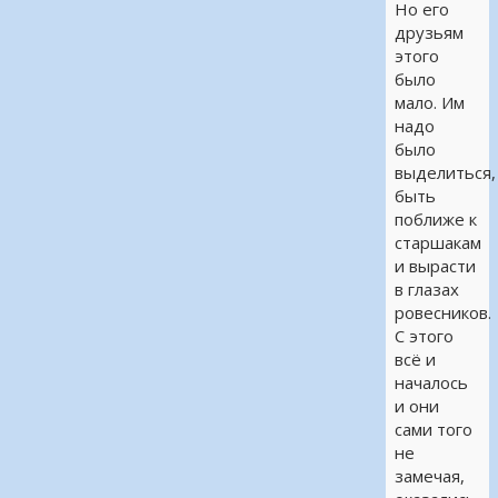
Но его
друзьям
этого
было
мало. Им
надо
было
выделиться,
быть
поближе к
старшакам
и вырасти
в глазах
ровесников.
С этого
всё и
началось
и они
сами того
не
замечая,