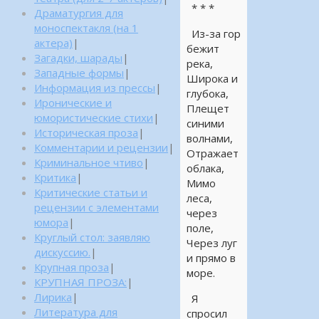
* * *
Драматургия для
моноспектакля (на 1
Из-за гор
актера)
|
бежит
Загадки, шарады
|
река,
Западные формы
|
Широка и
Информация из прессы
|
глубока,
Иронические и
Плещет
юмористические стихи
|
синими
Историческая проза
|
волнами,
Комментарии и рецензии
|
Отражает
Криминальное чтиво
|
облака,
Критика
|
Мимо
Критические статьи и
леса,
рецензии с элементами
через
юмора
|
поле,
Круглый стол: заявляю
Через луг
дискуссию.
|
и прямо в
Крупная проза
|
море.
КРУПНАЯ ПРОЗА:
|
Лирика
|
Я
Литература для
спросил