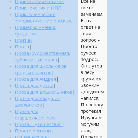
Все на
Приветствия в стихах
|
свете
Приключения и НПЛ
|
замечаем,
Приключенческие
Есть
юмористические рассказы
|
ответ на
Примеры, мнения,
твой
суждения
|
вопрос –
Притчи
|
Просто
Проза
|
ручеек
Проза (художественная,
подрос,
публицистическая)
|
Он с утра
Проза для школьников
в лесу
средних классов
|
кружился,
Проза для Андрея
|
Звонким
Проза для детей
|
дождиком
Проза для дошкольников
|
напился,
Проза для младших
По оврагу
школьников
|
протекал
Проза для
И ручьем
старшеклассников
|
могучим
Проза. Путешествия.
|
стал,
Просто о жизни
|
По пути и
Публицистика
|