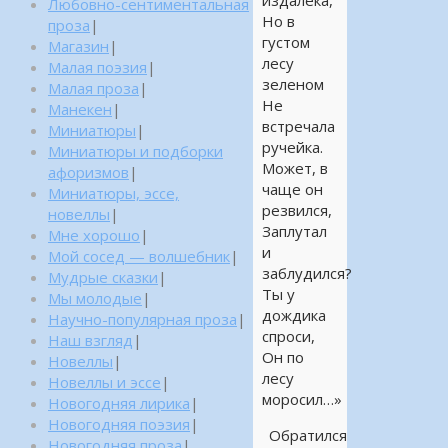
издалека,
Любовно-сентиментальная
Но в
проза
|
густом
Магазин
|
лесу
Малая поэзия
|
зеленом
Малая проза
|
Не
Манекен
|
встречала
Миниатюры
|
ручейка.
Миниатюры и подборки
Может, в
афоризмов
|
чаще он
Миниатюры, эссе,
резвился,
новеллы
|
Заплутал
Мне хорошо
|
и
Мой сосед — волшебник
|
заблудился?
Мудрые сказки
|
Ты у
Мы молодые
|
дождика
Научно-популярная проза
|
спроси,
Наш взгляд
|
Он по
Новеллы
|
лесу
Новеллы и эссе
|
моросил…»
Новогодняя лирика
|
Новогодняя поэзия
|
Обратился
Новогодняя проза
|