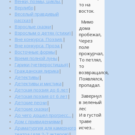
Венки, поэмы, циклы.
|
то на
Верлибр
|
восток.
Веселый правдивый
рассказ
|
Мимо
Взрослые сказки
|
дома
Взрослым о детях (стихи)
|
пробежал,
Вне конкурса. Поэзия.
|
Через
Вне конкурса. Проза.
|
поле
Восточные формы
|
прожурчал,
Время полной луны
|
То петлял,
Гарики (четверостишья)
|
то
Гражданская лирика
|
возвращался,
Детективы
|
Появлялся,
Детективы и мистика
|
пропадал.
Детская поэзия до 6 лет
|
Завернул
Детская поэзия от 6 лет
|
в зеленый
Детские песни
|
лес
Детские сказки
|
И в густой
До чего дошел прогресс…
|
траве
Дом с привидениями
|
исчез…
Драматургия для камерного
театра (для 2-7 актеров)
|