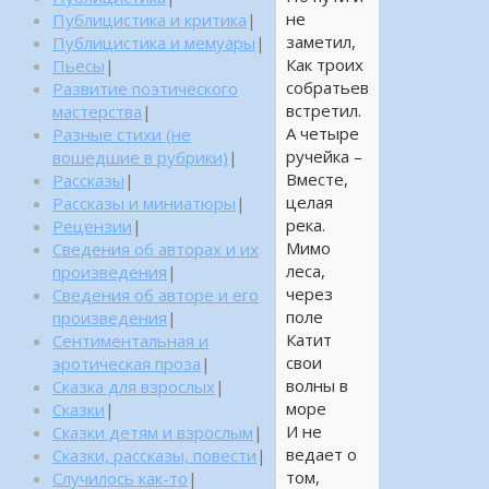
не
Публицистика и критика
|
заметил,
Публицистика и мемуары
|
Как троих
Пьесы
|
собратьев
Развитие поэтического
встретил.
мастерства
|
А четыре
Разные стихи (не
ручейка –
вошедшие в рубрики)
|
Вместе,
Рассказы
|
целая
Рассказы и миниатюры
|
река.
Рецензии
|
Мимо
Сведения об авторах и их
леса,
произведения
|
через
Сведения об авторе и его
поле
произведения
|
Катит
Сентиментальная и
свои
эротическая проза
|
волны в
Сказка для взрослых
|
море
Сказки
|
И не
Сказки детям и взрослым
|
ведает о
Сказки, рассказы, повести
|
том,
Случилось как-то
|