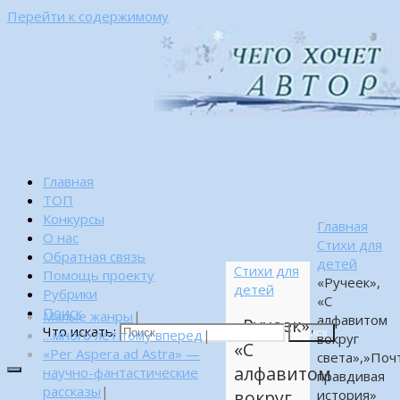
Перейти к содержимому
Главная
ТОП
Конкурсы
Главная
О нас
Стихи для
Обратная связь
детей
Стихи для
Помощь проекту
«Ручеек»,
детей
Рубрики
«С
Поиск
Малые жанры
|
алфавитом
«Ручеек»,
Что искать:
…много лет тому вперед
|
Поиск
вокруг
«С
«Per Aspera ad Astra» —
света»,»Поч
алфавитом
научно-фантастические
правдивая
рассказы
|
история»
вокруг