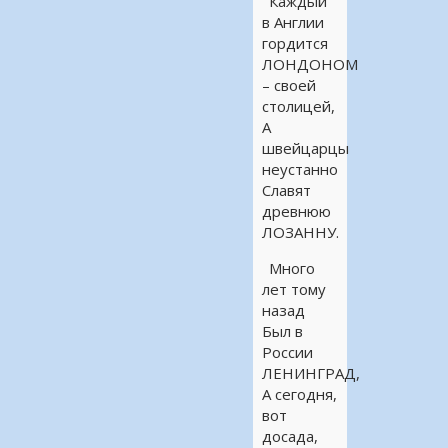
Каждый
в Англии
гордится
ЛОНДОНОМ
– своей
столицей,
А
швейцарцы
неустанно
Славят
древнюю
ЛОЗАННУ.
Много
лет тому
назад
Был в
России
ЛЕНИНГРАД,
А сегодня,
вот
досада,