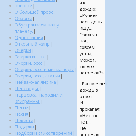
я к
новости
|
дождю:
О большой прозе.
|
«Ручеек
Обзоры
|
весь день
Обустраиваем нашу
ищу…
планету.
|
Сбился с
Одностишия
|
ног,
Открытый жанр
|
совсем
Очерки
|
устал,
Очерки и эссе.
|
Может,
Очерки, эссе
|
ты его
Очерки, эссе и миниатюры
|
встречал?»
Очерки, эссе, статьи
|
Пейзажная лирика
|
Рассмеялся
Переводы.
|
дождь в
ПЕрцовка. Пародии и
ответ
Эпиграммы.
|
И
Песни
|
прокапал:
Песня
|
«Нет, нет.
Повести
|
нет…
Подарки
|
Не
Подборки стихотворений
|
встречал