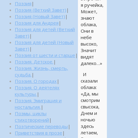
Поэзия
|
я ручейка,
Поэзия (Ветхий Завет)
|
Может,
Поэзия (Новый Завет)
|
знают
Поэзия для Андрея
|
облака,
Поэзия для детей (Ветхий
Они в
Завет)
|
небе
Поэзия для детей (Новый
высоко,
Завет)
|
Значит
Поэзия от шести и старше
|
видят
Поэзия. Детское.
|
далеко…»
Поэзия. Жизнь, смерть,
И
судьба.
|
сказали
Поэзия. О городах
|
облака:
Поэзия. О деятелях
«Да, мы
культуры.
|
смотрим
Поэзия. Эмиграция и
свысока,
ностальгия.
|
Днем и
Поэмы, циклы
ночью
стихотворений
|
здесь
Поэтические переводы
|
летаем,
Приветствия в прозе
|