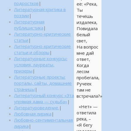
подростков
|
ее: «Река,
Литературная критика в
Ты
поэзии
|
течешь
Литературная
издалека,
публицистика
|
Повидала
Литературно-критические
белый
статьи
|
свет,
Литературно-критические
На вопрос
статьи и обзоры
|
мне дай
Литературные конкурсы:
ответ,
условия, лауреаты,
Когда
призеры
|
лесом
Литературные проекты:
пробегала,
порталы, сайты, домашние
Ручеек
страницы
|
там не
Литературный конкурс «Эта
встречала?»
упрямая дама — судьба»
|
«Нет» —
Литературоведение.
|
ответила
Любовная лирика
|
река, –
Любовно-сентиментальная
«Я бегу
лирика
|