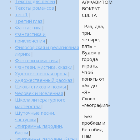
Тексты для песен
|
АЛФАВИТОМ
Тексты романсов
|
ВОКРУГ
тест1
|
СВЕТА
Третий глаз
|
Раз, два,
Фантастика
|
три,
Фантастика и
четыре,
приключения
|
пять –
Философская и религиозная
Будем в
лирика
|
города
Фэнтези и мистика
|
играть,
Фэнтези, мистика, сказки
|
Чтоб
Художественная проза
|
понять от
Художественный рассказ
|
«А» до
Циклы стихов и поэмы
|
«Я»
Человек и Вселенная
|
Слово
Школа литературного
«география»
мастерства
|
Шуточные песни,
Без
частушки
|
проблем и
Эпиграммы, пародии,
без обид
басни
|
Нам
Эпиграммы, пародии, басни,