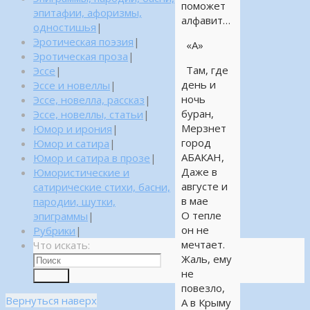
поможет
эпитафии, афоризмы,
алфавит…
одностишья
|
Эротическая поэзия
|
«А»
Эротическая проза
|
Там, где
Эссе
|
день и
Эссе и новеллы
|
ночь
Эссе, новелла, рассказ
|
буран,
Эссе, новеллы, статьи
|
Мерзнет
Юмор и ирония
|
город
Юмор и сатира
|
АБАКАН,
Юмор и сатира в прозе
|
Даже в
Юмористические и
августе и
сатирические стихи, басни,
в мае
пародии, шутки,
О тепле
эпиграммы
|
он не
Рубрики
|
мечтает.
Что искать:
Жаль, ему
не
Поиск
повезло,
Вернуться наверх
А в Крыму