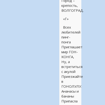
Город –
крепость,
ВОЛГОГРАД.
«Г»
Всех
любителей
пинг-
понга
Приглашает
мир ГОН-
КОНГА,
Ну, а
встретиться
с акулой
Приезжайте
в
ГОНОЛУЛУ.
Ананасы и
бананы
Припасла