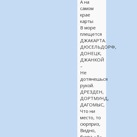
А на
самом
крае
карты
В море
плещется
ДЖАКАРТА.
ДЮСЕЛЬДОРФ,
ДОНЕЦК,
ДЖАНКОЙ
–
Не
дотянешься
рукой.
ДРЕЗДЕН,
ДОРТМУНД,
ДАГОМЫС,
Что ни
место, то
сюрприз,
Видно,
буква «Д»