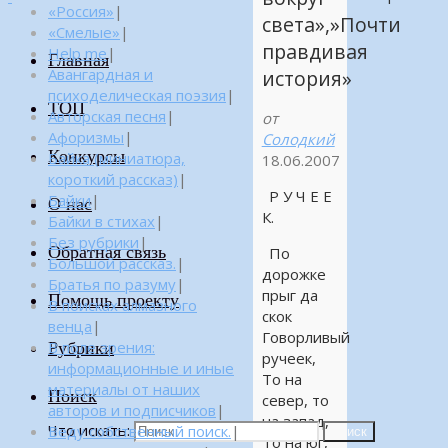
«Россия»
|
света»,»Почти
«Смелые»
|
правдивая
Help me
|
Главная
Авангардная и
история»
психоделическая поэзия
|
ТОП
Авторская песня
|
от
Афоризмы
|
Солодкий
Конкурсы
Байка (миниатюра,
18.06.2007
короткий рассказ)
|
Р У Ч Е Е
Байки
|
О нас
К.
Байки в стихах
|
Без рубрики
|
Обратная связь
По
Большой рассказ.
|
дорожке
Братья по разуму
|
прыг да
Помощь проекту
В поисках алмазного
скок
венца
|
Говорливый
Рубрики
В поле зрения:
ручеек,
информационные и иные
То на
материалы от наших
Поиск
север, то
авторов и подписчиков
|
на запад,
Что искать:
Веду собственный поиск.
|
Поиск
То на юг,