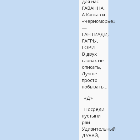
для нас
ГАВАННА,
А Кавказ и
«Черноморье»
—
ГАНТИАДИ,
ГАГРЫ,
ГОРИ.
В двух
словах не
описать,
Лучше
просто
побывать…
«Д»
Посреди
пустыни
рай –
Удивительный
ДУБАЙ,