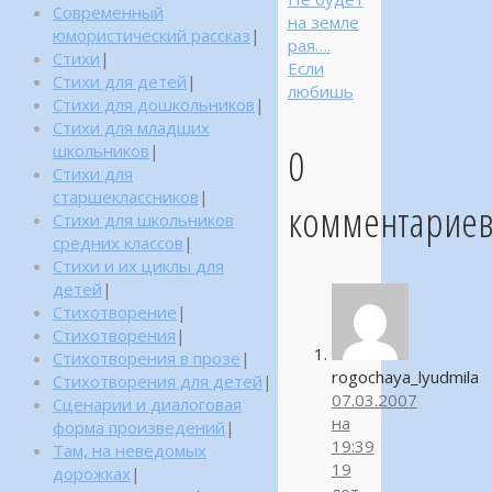
Современный
на земле
юмористический рассказ
|
рая….
Стихи
|
Если
Стихи для детей
|
любишь
Стихи для дошкольников
|
Стихи для младших
0
школьников
|
Стихи для
старшеклассников
|
комментарие
Стихи для школьников
средних классов
|
Стихи и их циклы для
детей
|
Стихотворение
|
Стихотворения
|
Стихотворения в прозе
|
rogochaya_lyudmila
Стихотворения для детей
|
07.03.2007
Сценарии и диалоговая
на
форма произведений
|
19:39
Там, на неведомых
19
дорожках
|
лет