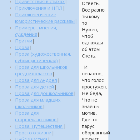
Приветствия в стихах
|
Ответь.
Приключения и НПЛ
|
Все равно
Приключенческие
ты кому-
юмористические рассказы
|
то
Примеры, мнения,
Нужен,
суждения
|
Чтоб
Притчи
|
однажды
Проза
|
об этом
Проза (художественная,
Спеть.
публицистическая)
|
Проза для школьников
И
средних классов
|
неважно,
Проза для Андрея
|
Что голос
Проза для детей
|
простужен,
Проза для дошкольников
|
Не беда,
Проза для младших
Что не
школьников
|
знаешь
Проза для
мотив,
старшеклассников
|
Где-то
Проза. Путешествия.
|
парус
Просто о жизни
|
оборванный
Публицистика
|
Кружит,