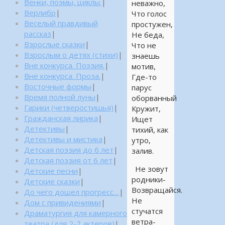
Венки, поэмы, циклы.
|
неважно,
Верлибр
|
Что голос
Веселый правдивый
простужен,
рассказ
|
Не беда,
Взрослые сказки
|
Что не
Взрослым о детях (стихи)
|
знаешь
Вне конкурса. Поэзия.
|
мотив,
Вне конкурса. Проза.
|
Где-то
Восточные формы
|
парус
Время полной луны
|
оборванный
Гарики (четверостишья)
|
Кружит,
Гражданская лирика
|
Ищет
Детективы
|
тихий, как
Детективы и мистика
|
утро,
Детская поэзия до 6 лет
|
залив.
Детская поэзия от 6 лет
|
Не зовут
Детские песни
|
родники-
Детские сказки
|
Возвращайся.
До чего дошел прогресс…
|
Не
Дом с привидениями
|
стучатся
Драматургия для камерного
ветра-
театра (для 2-7 актеров)
|