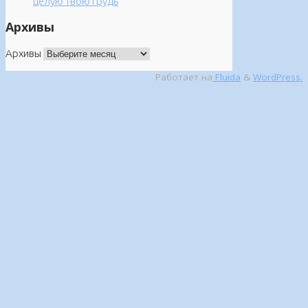
целую твою грудь
Архивы
Архивы
Работает на
Fluida
&
WordPress.