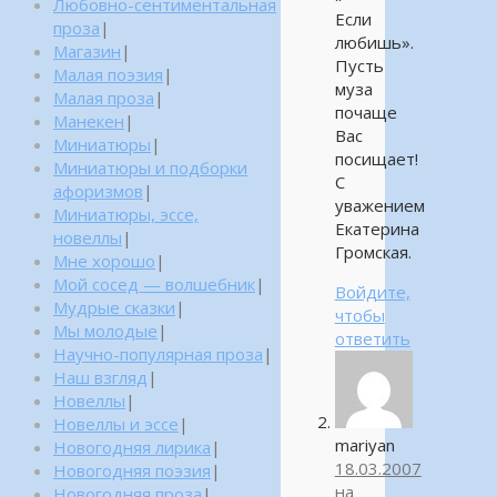
Любовно-сентиментальная
Если
проза
|
любишь».
Магазин
|
Пусть
Малая поэзия
|
муза
Малая проза
|
почаще
Манекен
|
Вас
Миниатюры
|
посищает!
Миниатюры и подборки
С
афоризмов
|
уважением
Миниатюры, эссе,
Екатерина
новеллы
|
Громская.
Мне хорошо
|
Мой сосед — волшебник
|
Войдите,
Мудрые сказки
|
чтобы
Мы молодые
|
ответить
Научно-популярная проза
|
Наш взгляд
|
Новеллы
|
Новеллы и эссе
|
mariyan
Новогодняя лирика
|
18.03.2007
Новогодняя поэзия
|
на
Новогодняя проза
|