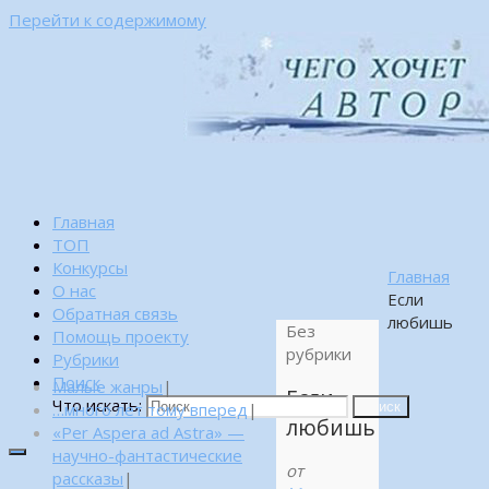
Перейти к содержимому
Главная
ТОП
Конкурсы
Главная
О нас
Если
Обратная связь
любишь
Без
Помощь проекту
рубрики
Рубрики
Поиск
Малые жанры
|
Если
Что искать:
…много лет тому вперед
|
Поиск
любишь
«Per Aspera ad Astra» —
научно-фантастические
от
рассказы
|