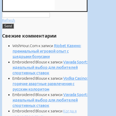
Refresh
Свежие комментарии
WishHour.Com
к записи
Riobet Казино:
премиальный игровой опыт с
щедрыми бонусами
Embroidered Blouse
к записи
Vavada Sport:
идеальный выбор для любителей
спортивных ставок
Embroidered Blouse
к записи
Vodka Casino:
горячие азартные развлечения с
русским колоритом
Embroidered Blouse
к записи
Vavada Sport:
идеальный выбор для любителей
спортивных ставок
Embroidered Blouse
к записи
Когда я