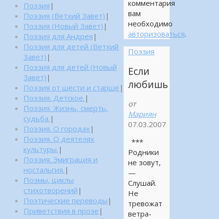
комментария
Поэзия
|
вам
Поэзия (Ветхий Завет)
|
необходимо
Поэзия (Новый Завет)
|
авторизоваться
.
Поэзия для Андрея
|
Поэзия для детей (Ветхий
Поэзия
Завет)
|
Поэзия для детей (Новый
Если
Завет)
|
любишь
Поэзия от шести и старше
|
Поэзия. Детское.
|
от
Поэзия. Жизнь, смерть,
Мариян
судьба.
|
07.03.2007
Поэзия. О городах
|
Поэзия. О деятелях
***
культуры.
|
Родники
Поэзия. Эмиграция и
не зовут,
ностальгия.
|
—
Поэмы, циклы
Слушай.
стихотворений
|
Не
Поэтические переводы
|
тревожат
Приветствия в прозе
|
ветра-