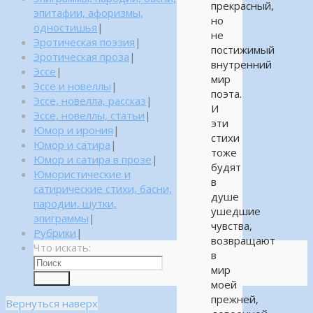
прекрасный,
эпитафии, афоризмы,
но
одностишья
|
не
Эротическая поэзия
|
постижимый
Эротическая проза
|
внутренний
Эссе
|
мир
Эссе и новеллы
|
поэта.
Эссе, новелла, рассказ
|
И
Эссе, новеллы, статьи
|
эти
Юмор и ирония
|
стихи
Юмор и сатира
|
тоже
Юмор и сатира в прозе
|
будят
Юмористические и
в
сатирические стихи, басни,
душе
пародии, шутки,
ушедшие
эпиграммы
|
чувства,
Рубрики
|
возвращают
Что искать:
в
мир
Поиск
моей
прежней,
Вернуться наверх