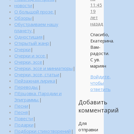
11:45
новости
|
19
О большой прозе.
|
лет
Обзоры
|
назад
Обустраиваем нашу
планету.
|
Спасибо,
Одностишия
|
Екатерина.
Открытый жанр
|
Вам-
Очерки
|
радости.
Очерки и эссе.
|
С ув.
Очерки, эссе
|
мариян
Очерки, эссе и миниатюры
|
Очерки, эссе, статьи
|
Войдите,
Пейзажная лирика
|
чтобы
Переводы.
|
ответить
ПЕрцовка. Пародии и
Эпиграммы.
|
Добавить
Песни
|
комментарий
Песня
|
Повести
|
Для
Подарки
|
отправки
Подборки стихотворений
|