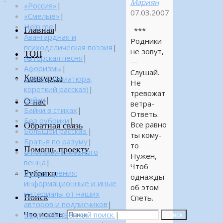
Мариян
«Россия»
|
07.03.2007
«Смелые»
|
Help me
|
Главная
***
Авангардная и
Родники
психоделическая поэзия
|
не зовут,
ТОП
Авторская песня
|
—
Афоризмы
|
Слушай.
Конкурсы
Байка (миниатюра,
Не
короткий рассказ)
|
тревожат
Байки
|
О нас
ветра-
Байки в стихах
|
Ответь.
Без рубрики
|
Все равно
Обратная связь
Большой рассказ.
|
ты кому-
Братья по разуму
|
то
Помощь проекту
В поисках алмазного
Нужен,
венца
|
Чтоб
Рубрики
В поле зрения:
однажды
информационные и иные
об этом
материалы от наших
Поиск
Спеть.
авторов и подписчиков
|
Что искать:
Веду собственный поиск.
|
И
Поиск