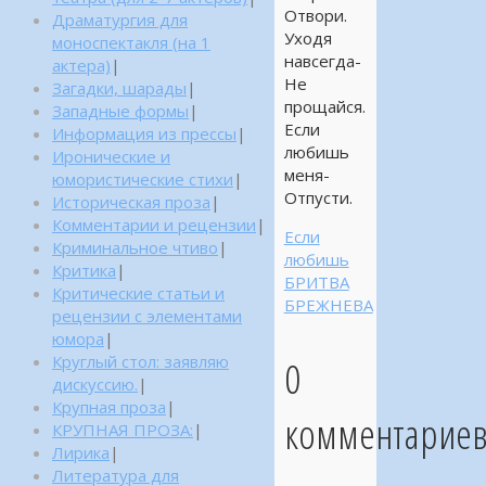
Отвори.
Драматургия для
Уходя
моноспектакля (на 1
навсегда-
актера)
|
Не
Загадки, шарады
|
прощайся.
Западные формы
|
Если
Информация из прессы
|
любишь
Иронические и
меня-
юмористические стихи
|
Отпусти.
Историческая проза
|
Комментарии и рецензии
|
Если
Криминальное чтиво
|
любишь
Критика
|
БРИТВА
Критические статьи и
БРЕЖНЕВА
рецензии с элементами
юмора
|
Круглый стол: заявляю
0
дискуссию.
|
Крупная проза
|
комментарие
КРУПНАЯ ПРОЗА:
|
Лирика
|
Литература для