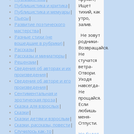
Публицистика и критика
|
Ищет
Публицистика и мемуары
|
тихий, как
Пьесы
|
утро,
Развитие поэтического
залив.
мастерства
|
Не зовут
Разные стихи (не
родники-
вошедшие в рубрики)
|
Возвращайся.
Рассказы
|
Не
Рассказы и миниатюры
|
стучатся
Рецензии
|
ветра-
Сведения об авторах и их
Отвори.
произведения
|
Уходя
Сведения об авторе и его
навсегда-
произведения
|
Не
Сентиментальная и
прощайся.
эротическая проза
|
Если
Сказка для взрослых
|
любишь
Сказки
|
меня-
Сказки детям и взрослым
|
Отпусти.
Сказки, рассказы, повести
|
Случилось как-то
|
Не будет