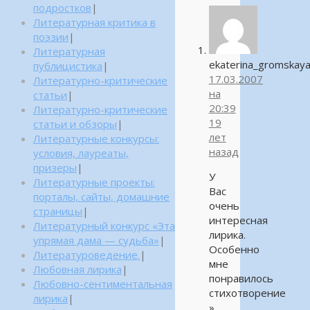
подростков
|
Литературная критика в
поэзии
|
Литературная
ekaterina_gromskay
публицистика
|
17.03.2007
Литературно-критические
на
статьи
|
20:39
Литературно-критические
19
статьи и обзоры
|
лет
Литературные конкурсы:
назад
условия, лауреаты,
призеры
|
У
Литературные проекты:
Вас
порталы, сайты, домашние
очень
страницы
|
интересная
Литературный конкурс «Эта
лирика.
упрямая дама — судьба»
|
Особенно
Литературоведение.
|
мне
Любовная лирика
|
понравилось
Любовно-сентиментальная
стихотворение
лирика
|
»