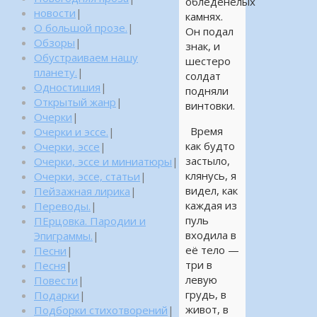
обледенелых
новости
|
камнях.
О большой прозе.
|
Он подал
Обзоры
|
знак, и
Обустраиваем нашу
шестеро
планету.
|
солдат
Одностишия
|
подняли
Открытый жанр
|
винтовки.
Очерки
|
Время
Очерки и эссе.
|
как будто
Очерки, эссе
|
застыло,
Очерки, эссе и миниатюры
|
клянусь, я
Очерки, эссе, статьи
|
видел, как
Пейзажная лирика
|
каждая из
Переводы.
|
пуль
ПЕрцовка. Пародии и
входила в
Эпиграммы.
|
её тело —
Песни
|
три в
Песня
|
левую
Повести
|
грудь, в
Подарки
|
живот, в
Подборки стихотворений
|