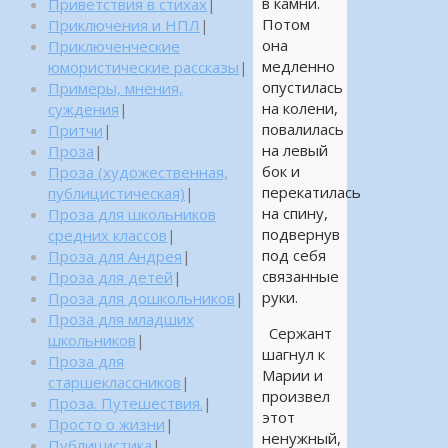
в камни.
Приветствия в стихах
|
Потом
Приключения и НПЛ
|
она
Приключенческие
медленно
юмористические рассказы
|
опустилась
Примеры, мнения,
на колени,
суждения
|
повалилась
Притчи
|
на левый
Проза
|
бок и
Проза (художественная,
перекатилась
публицистическая)
|
на спину,
Проза для школьников
подвернув
средних классов
|
под себя
Проза для Андрея
|
связанные
Проза для детей
|
руки.
Проза для дошкольников
|
Проза для младших
Сержант
школьников
|
шагнул к
Проза для
Марии и
старшеклассников
|
произвел
Проза. Путешествия.
|
этот
Просто о жизни
|
ненужный,
Публицистика
|