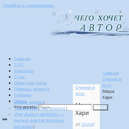
Перейти к содержимому
Главная
ТОП
Конкурсы
Главная
О нас
Очерки и
Обратная связь
эссе.
Очерки и
Помощь проекту
Маша
эссе.
Рубрики
Хари
Поиск
Малые жанры
|
Маша
Что искать:
…много лет тому вперед
|
Поиск
Хари
«Per Aspera ad Astra» —
научно-фантастические
от
Grond
рассказы
|