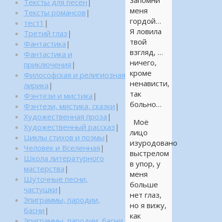
запомни
Тексты для песен
|
меня
Тексты романсов
|
гордой…
тест1
|
Я ловила
Третий глаз
|
твой
Фантастика
|
взгляд, …
Фантастика и
ничего,
приключения
|
кроме
Философская и религиозная
ненависти,
лирика
|
так
Фэнтези и мистика
|
больно…
Фэнтези, мистика, сказки
|
Художественная проза
|
Моё
Художественный рассказ
|
лицо
Циклы стихов и поэмы
|
изуродовано
Человек и Вселенная
|
выстрелом
Школа литературного
в упор, у
мастерства
|
меня
Шуточные песни,
больше
частушки
|
нет глаз,
Эпиграммы, пародии,
но я вижу,
басни
|
как
Эпиграммы, пародии, басни,