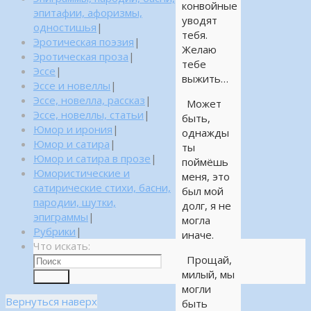
конвойные
эпитафии, афоризмы,
уводят
одностишья
|
тебя.
Эротическая поэзия
|
Желаю
Эротическая проза
|
тебе
Эссе
|
выжить…
Эссе и новеллы
|
Эссе, новелла, рассказ
|
Может
Эссе, новеллы, статьи
|
быть,
Юмор и ирония
|
однажды
Юмор и сатира
|
ты
Юмор и сатира в прозе
|
поймёшь
Юмористические и
меня, это
сатирические стихи, басни,
был мой
пародии, шутки,
долг, я не
эпиграммы
|
могла
Рубрики
|
иначе.
Что искать:
Прощай,
милый, мы
Поиск
могли
Вернуться наверх
быть