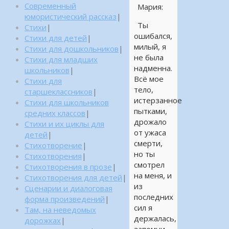
Современный
Мария:
юмористический рассказ
|
Ты
Стихи
|
ошибался,
Стихи для детей
|
милый, я
Стихи для дошкольников
|
не была
Стихи для младших
надменна.
школьников
|
Всё мое
Стихи для
тело,
старшеклассников
|
истерзанное
Стихи для школьников
пытками,
средних классов
|
дрожало
Стихи и их циклы для
от ужаса
детей
|
смерти,
Стихотворение
|
но ты
Стихотворения
|
смотрел
Стихотворения в прозе
|
на меня, и
Стихотворения для детей
|
из
Сценарии и диалоговая
последних
форма произведений
|
сил я
Там, на неведомых
держалась,
дорожках
|