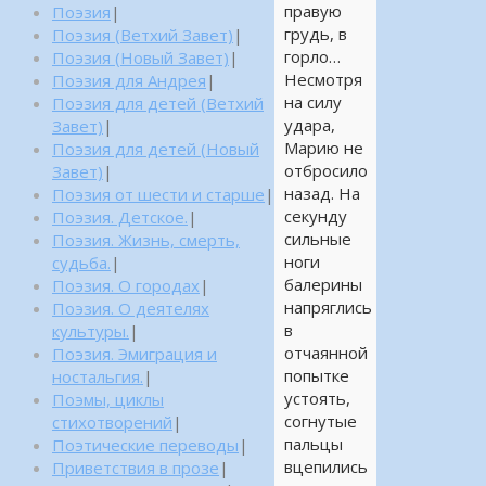
правую
Поэзия
|
грудь, в
Поэзия (Ветхий Завет)
|
горло…
Поэзия (Новый Завет)
|
Несмотря
Поэзия для Андрея
|
на силу
Поэзия для детей (Ветхий
удара,
Завет)
|
Марию не
Поэзия для детей (Новый
отбросило
Завет)
|
назад. На
Поэзия от шести и старше
|
секунду
Поэзия. Детское.
|
сильные
Поэзия. Жизнь, смерть,
ноги
судьба.
|
балерины
Поэзия. О городах
|
напряглись
Поэзия. О деятелях
в
культуры.
|
отчаянной
Поэзия. Эмиграция и
попытке
ностальгия.
|
устоять,
Поэмы, циклы
согнутые
стихотворений
|
пальцы
Поэтические переводы
|
вцепились
Приветствия в прозе
|