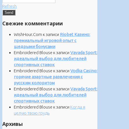
Refresh
Свежие комментарии
WishHour.Com
к записи
Riobet Казино:
премиальный игровой опыт с
щедрыми бонусами
Embroidered Blouse
к записи
Vavada Sport:
идеальный выбор для любителей
спортивных ставок
Embroidered Blouse
к записи
Vodka Casino:
горячие азартные развлечения с
русским колоритом
Embroidered Blouse
к записи
Vavada Sport:
идеальный выбор для любителей
спортивных ставок
Embroidered Blouse
к записи
Когда я
целую твою грудь
Архивы