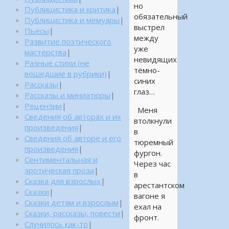
но
Публицистика и критика
|
обязательный
Публицистика и мемуары
|
выстрел
Пьесы
|
между
Развитие поэтического
уже
мастерства
|
невидящих
Разные стихи (не
тёмно-
вошедшие в рубрики)
|
синих
Рассказы
|
глаз…
Рассказы и миниатюры
|
Рецензии
|
Меня
Сведения об авторах и их
втолкнули
произведения
|
в
Сведения об авторе и его
тюремный
произведения
|
фургон.
Сентиментальная и
Через час
эротическая проза
|
в
Сказка для взрослых
|
арестантском
Сказки
|
вагоне я
Сказки детям и взрослым
|
ехал на
Сказки, рассказы, повести
|
фронт.
Случилось как-то
|