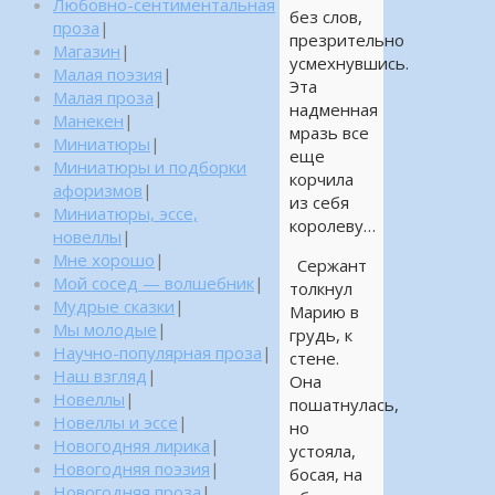
Любовно-сентиментальная
без слов,
проза
|
презрительно
Магазин
|
усмехнувшись.
Малая поэзия
|
Эта
Малая проза
|
надменная
Манекен
|
мразь все
Миниатюры
|
еще
Миниатюры и подборки
корчила
афоризмов
|
из себя
Миниатюры, эссе,
королеву…
новеллы
|
Мне хорошо
|
Сержант
Мой сосед — волшебник
|
толкнул
Мудрые сказки
|
Марию в
Мы молодые
|
грудь, к
Научно-популярная проза
|
стене.
Наш взгляд
|
Она
Новеллы
|
пошатнулась,
Новеллы и эссе
|
но
Новогодняя лирика
|
устояла,
Новогодняя поэзия
|
босая, на
Новогодняя проза
|