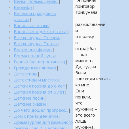
Я принял
Венки, поэмы, циклы.
|
приговор
Верлибр
|
трибунала
Веселый правдивый
—
рассказ
|
разжалование
Взрослые сказки
|
и
Взрослым о детях (стихи)
|
отправку
Вне конкурса. Поэзия.
|
в
Вне конкурса. Проза.
|
штрафбат
Восточные формы
|
— как
Время полной луны
|
милость.
Гарики (четверостишья)
|
Да, судьи
Гражданская лирика
|
были
Детективы
|
снисходительны
Детективы и мистика
|
ко мне.
Детская поэзия до 6 лет
|
Они
Детская поэзия от 6 лет
|
поняли,
Детские песни
|
что
Детские сказки
|
мужчина –
До чего дошел прогресс…
|
это всего
Дом с привидениями
|
лишь
Драматургия для камерного
мужчина,
театра (для 2-7 актеров)
|