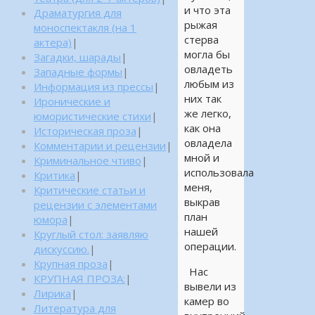
и что эта
Драматургия для
рыжая
моноспектакля (на 1
стерва
актера)
|
могла бы
Загадки, шарады
|
овладеть
Западные формы
|
любым из
Информация из прессы
|
них так
Иронические и
же легко,
юмористические стихи
|
как она
Историческая проза
|
овладела
Комментарии и рецензии
|
мной и
Криминальное чтиво
|
использовала
Критика
|
меня,
Критические статьи и
выкрав
рецензии с элементами
план
юмора
|
нашей
Круглый стол: заявляю
операции.
дискуссию.
|
Крупная проза
|
Нас
КРУПНАЯ ПРОЗА:
|
вывели из
Лирика
|
камер во
Литература для