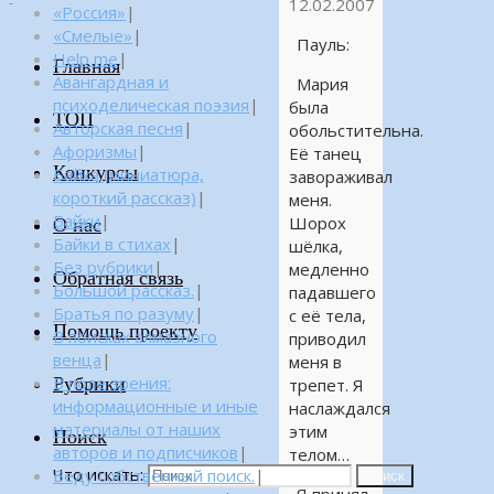
12.02.2007
«Россия»
|
«Смелые»
|
Пауль:
Help me
|
Главная
Авангардная и
Мария
психоделическая поэзия
|
была
ТОП
Авторская песня
|
обольстительна.
Афоризмы
|
Её танец
Конкурсы
Байка (миниатюра,
завораживал
короткий рассказ)
|
меня.
Байки
|
Шорох
О нас
Байки в стихах
|
шёлка,
Без рубрики
|
медленно
Обратная связь
Большой рассказ.
|
падавшего
Братья по разуму
|
с её тела,
Помощь проекту
В поисках алмазного
приводил
венца
|
меня в
Рубрики
В поле зрения:
трепет. Я
информационные и иные
наслаждался
материалы от наших
этим
Поиск
авторов и подписчиков
|
телом…
Что искать:
Веду собственный поиск.
|
Поиск