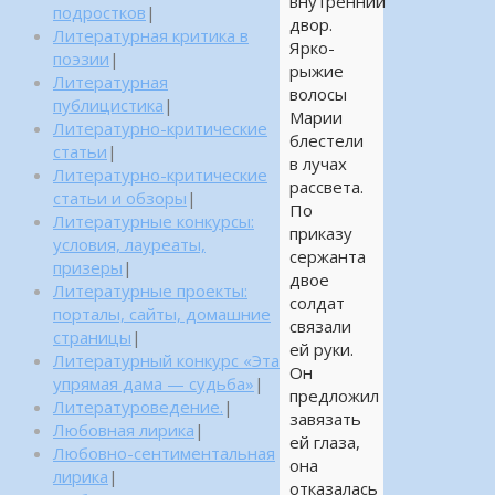
внутренний
подростков
|
двор.
Литературная критика в
Ярко-
поэзии
|
рыжие
Литературная
волосы
публицистика
|
Марии
Литературно-критические
блестели
статьи
|
в лучах
Литературно-критические
рассвета.
статьи и обзоры
|
По
Литературные конкурсы:
приказу
условия, лауреаты,
сержанта
призеры
|
двое
Литературные проекты:
солдат
порталы, сайты, домашние
связали
страницы
|
ей руки.
Литературный конкурс «Эта
Он
упрямая дама — судьба»
|
предложил
Литературоведение.
|
завязать
Любовная лирика
|
ей глаза,
Любовно-сентиментальная
она
лирика
|
отказалась