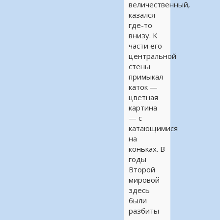
величественный,
казался
где-то
внизу. К
части его
центральной
стены
примыкал
каток —
цветная
картина
— с
катающимися
на
коньках. В
годы
Второй
мировой
здесь
были
разбиты