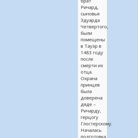
брат
Ричард,
сыновья
Эдуарда
Четвертого,
были
помещены
в Тауэр в
1483 году
после
смерти их
отца.
Охрана
принцев
была
доверена
дяде –
Ричарду,
герцогу
Глостерскому.
Началась
подготовка