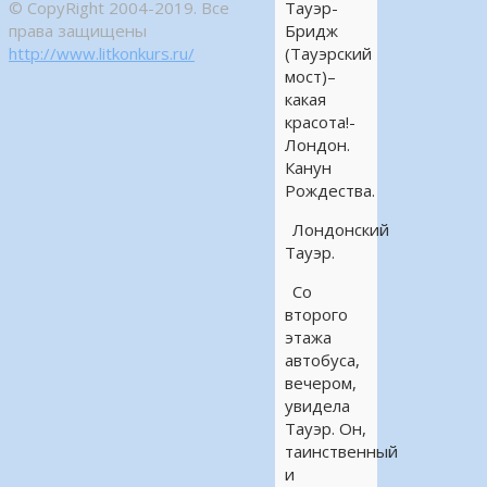
© CopyRight 2004-2019. Все
Тауэр-
права защищены
Бридж
http://www.litkonkurs.ru/
(Тауэрский
мост)–
какая
красота!-
Лондон.
Канун
Рождества.
Лондонский
Тауэр.
Со
второго
этажа
автобуса,
вечером,
увидела
Тауэр. Он,
таинственный
и