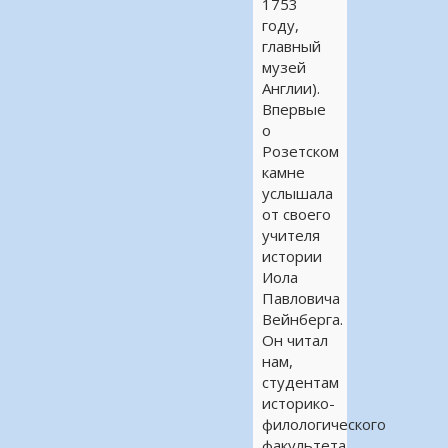
1753
году,
главный
музей
Англии).
Впервые
о
Розетском
камне
услышала
от своего
учителя
истории
Иола
Павловича
Вейнберга.
Он читал
нам,
студентам
историко-
филологического
факультета