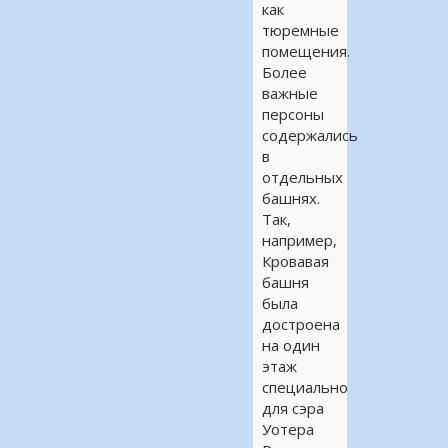
как
тюремные
помещения.
Более
важные
персоны
содержались
в
отдельных
башнях.
Так,
например,
Кровавая
башня
была
достроена
на один
этаж
специально
для сэра
Уотера