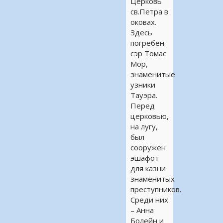
Церковь
св.Петра в
оковах.
Здесь
погребен
сэр Томас
Мор,
знаменитые
узники
Тауэра.
Перед
церковью,
на лугу,
был
сооружен
эшафот
для казни
знаменитых
преступников.
Среди них
– Анна
Болейн и