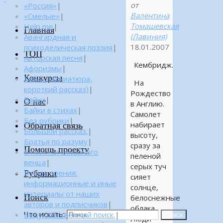
от
«Россия»
|
Валентина
«Смелые»
|
Томашевская
Help me
|
Главная
(Лавиния)
Авангардная и
18.01.2007
психоделическая поэзия
|
ТОП
Авторская песня
|
Кембридж.
Афоризмы
|
Конкурсы
Байка (миниатюра,
На
короткий рассказ)
|
Рождество
Байки
|
О нас
в Англию.
Байки в стихах
|
Самолет
Без рубрики
|
набирает
Обратная связь
Большой рассказ.
|
высоту,
Братья по разуму
|
сразу за
Помощь проекту
В поисках алмазного
пеленой
венца
|
серых туч
Рубрики
В поле зрения:
сияет
информационные и иные
солнце,
материалы от наших
Поиск
белоснежные
авторов и подписчиков
|
облака.
Что искать:
Веду собственный поиск.
|
Поиск
Люди