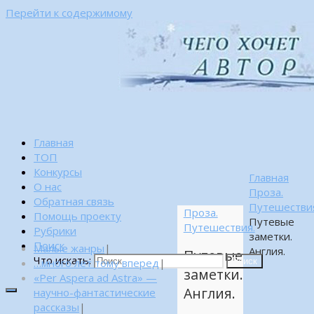
Перейти к содержимому
Главная
ТОП
Конкурсы
Главная
О нас
Проза.
Обратная связь
Путешестви
Проза.
Помощь проекту
Путевые
Путешествия.
Рубрики
заметки.
Поиск
Малые жанры
|
Англия.
Путевые
Что искать:
…много лет тому вперед
|
Поиск
заметки.
«Per Aspera ad Astra» —
Англия.
научно-фантастические
рассказы
|