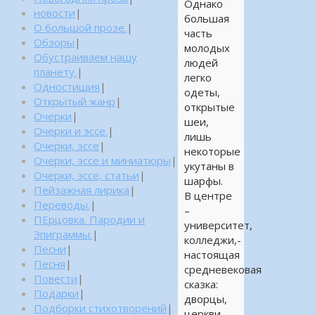
Однако
новости
|
большая
О большой прозе.
|
часть
Обзоры
|
молодых
Обустраиваем нашу
людей
планету.
|
легко
Одностишия
|
одеты,
Открытый жанр
|
открытые
Очерки
|
шеи,
Очерки и эссе.
|
лишь
Очерки, эссе
|
некоторые
Очерки, эссе и миниатюры
|
укутаны в
Очерки, эссе, статьи
|
шарфы.
Пейзажная лирика
|
В центре
Переводы.
|
–
ПЕрцовка. Пародии и
университет,
Эпиграммы.
|
колледжи,-
Песни
|
настоящая
Песня
|
средневековая
Повести
|
сказка:
Подарки
|
дворцы,
Подборки стихотворений
|
церкви,