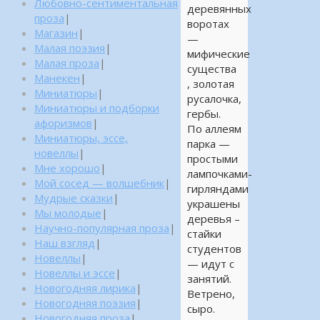
Любовно-сентиментальная
деревянных
проза
|
воротах
Магазин
|
—
Малая поэзия
|
мифические
Малая проза
|
существа
Манекен
|
, золотая
Миниатюры
|
русалочка,
Миниатюры и подборки
гербы.
афоризмов
|
По аллеям
Миниатюры, эссе,
парка —
новеллы
|
простыми
Мне хорошо
|
лампочками-
Мой сосед — волшебник
|
гирляндами
Мудрые сказки
|
украшены
Мы молодые
|
деревья –
Научно-популярная проза
|
стайки
Наш взгляд
|
студентов
Новеллы
|
— идут с
Новеллы и эссе
|
занятий.
Новогодняя лирика
|
Ветрено,
Новогодняя поэзия
|
сыро.
Новогодняя проза
|