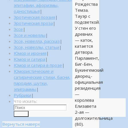
Рождества
эпитафии, афоризмы,
Темза.
одностишья
|
Тауэр с
Эротическая поэзия
|
подсветкой.
Эротическая проза
|
У стен его
Эссе
|
древних
Эссе и новеллы
|
— каток,
Эссе, новелла, рассказ
|
катается
Эссе, новеллы, статьи
|
детвора.
Юмор и ирония
|
Парламент,
Юмор и сатира
|
Биг-Бен,
Юмор и сатира в прозе
|
Букингемский
Юмористические и
дворец-
сатирические стихи, басни,
официальная
пародии, шутки,
резиденция
эпиграммы
|
—
Рубрики
|
королева
Что искать:
Елизавета
2-ая —
Поиск
долгожительница
Вернуться наверх
(80).