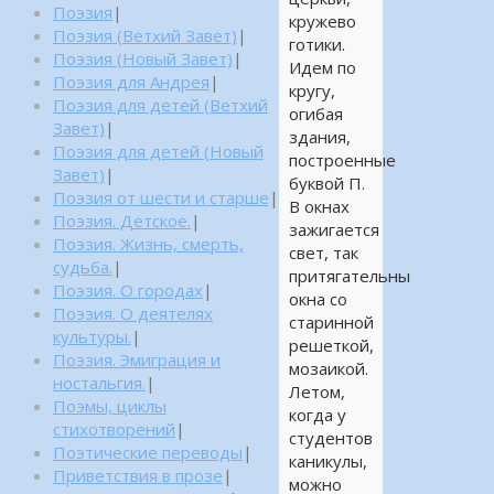
Поэзия
|
кружево
Поэзия (Ветхий Завет)
|
готики.
Поэзия (Новый Завет)
|
Идем по
Поэзия для Андрея
|
кругу,
Поэзия для детей (Ветхий
огибая
Завет)
|
здания,
Поэзия для детей (Новый
построенные
Завет)
|
буквой П.
Поэзия от шести и старше
|
В окнах
Поэзия. Детское.
|
зажигается
Поэзия. Жизнь, смерть,
свет, так
судьба.
|
притягательны
Поэзия. О городах
|
окна со
Поэзия. О деятелях
старинной
культуры.
|
решеткой,
Поэзия. Эмиграция и
мозаикой.
ностальгия.
|
Летом,
Поэмы, циклы
когда у
стихотворений
|
студентов
Поэтические переводы
|
каникулы,
Приветствия в прозе
|
можно