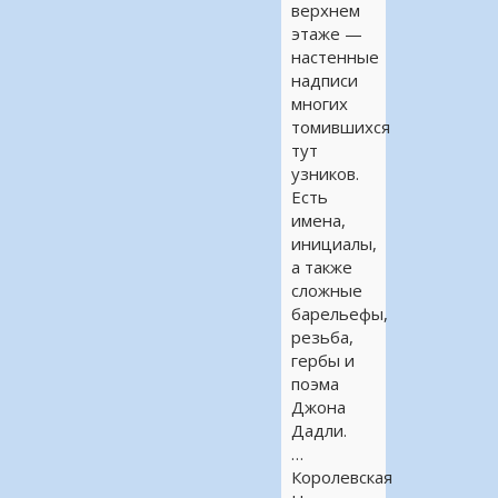
верхнем
этаже —
настенные
надписи
многих
томившихся
тут
узников.
Есть
имена,
инициалы,
а также
сложные
барельефы,
резьба,
гербы и
поэма
Джона
Дадли.
…
Королевская