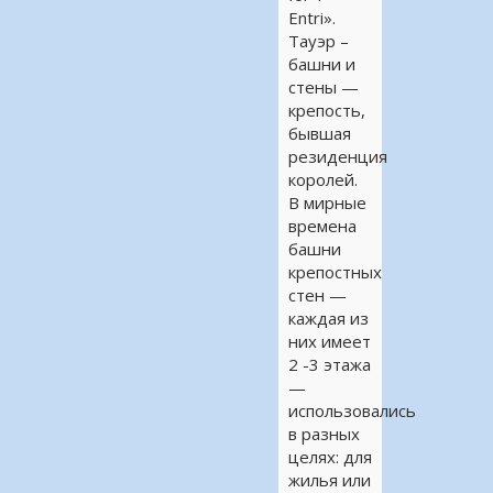
Entri».
Тауэр –
башни и
стены —
крепость,
бывшая
резиденция
королей.
В мирные
времена
башни
крепостных
стен —
каждая из
них имеет
2 -3 этажа
—
использовались
в разных
целях: для
жилья или