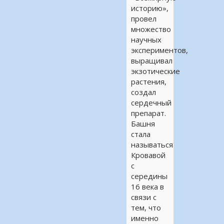
историю»,
провел
множество
научных
экспериментов,
выращивал
экзотические
растения,
создал
сердечный
препарат.
Башня
стала
называться
Кровавой
с
середины
16 века в
связи с
тем, что
именно