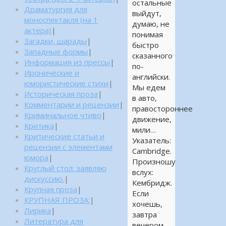
остальные
Драматургия для
выйдут,
моноспектакля (на 1
думаю, не
актера)
|
понимая
Загадки, шарады
|
быстро
Западные формы
|
сказанного
Информация из прессы
|
по-
Иронические и
английски.
юмористические стихи
|
Мы едем
Историческая проза
|
в авто,
Комментарии и рецензии
|
правостороннее
Криминальное чтиво
|
движение,
Критика
|
мили…
Критические статьи и
Указатель:
рецензии с элементами
Cambridge.
юмора
|
Произношу
Круглый стол: заявляю
вслух:
дискуссию.
|
Кембридж.
Крупная проза
|
Если
КРУПНАЯ ПРОЗА:
|
хочешь,
Лирика
|
завтра
Литература для
вечером