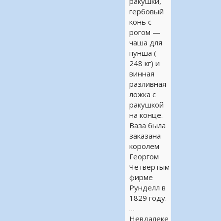
ракушки,
гербовый
конь с
рогом —
чаша для
пунша (
248 кг) и
винная
разливная
ложка с
ракушкой
на конце.
Ваза была
заказана
королем
Георгом
Четвертым
фирме
Рунделл в
1829 году.
…
Невдалеке