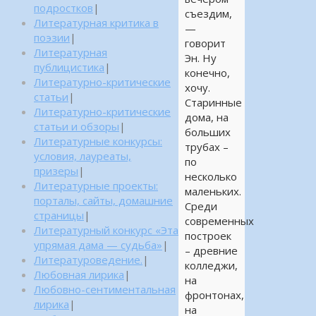
подростков
|
съездим,
Литературная критика в
—
поэзии
|
говорит
Литературная
Эн. Ну
публицистика
|
конечно,
Литературно-критические
хочу.
статьи
|
Старинные
Литературно-критические
дома, на
статьи и обзоры
|
больших
Литературные конкурсы:
трубах –
условия, лауреаты,
по
призеры
|
несколько
Литературные проекты:
маленьких.
порталы, сайты, домашние
Среди
страницы
|
современных
Литературный конкурс «Эта
построек
упрямая дама — судьба»
|
– древние
Литературоведение.
|
колледжи,
Любовная лирика
|
на
Любовно-сентиментальная
фронтонах,
лирика
|
на