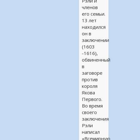
Рэли и
членов
его семьи.
13 лет
находился
он в
заключении
(1603
-1616),
обвиненный
в
заговоре
против
короля
Якова
Первого.
Во время
своего
заключения
Рэли
написал
«Всемирную