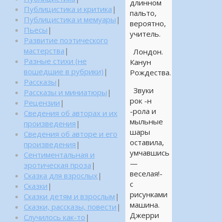
длинном
Публицистика и критика
|
пальто,
Публицистика и мемуары
|
вероятно,
Пьесы
|
учитель.
Развитие поэтического
мастерства
|
Лондон.
Разные стихи (не
Канун
вошедшие в рубрики)
|
Рождества.
Рассказы
|
Звуки
Рассказы и миниатюры
|
рок -н
Рецензии
|
-рола и
Сведения об авторах и их
мыльные
произведения
|
шары
Сведения об авторе и его
оставила,
произведения
|
умчавшись
Сентиментальная и
—
эротическая проза
|
веселая!-
Сказка для взрослых
|
с
Сказки
|
рисунками
Сказки детям и взрослым
|
машина.
Сказки, рассказы, повести
|
Джерри
Случилось как-то
|