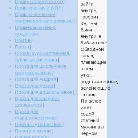
Приветствия в стихах
|
зайти
Приключения и НПЛ
|
внутрь, —
Приключенческие
говорит
юмористические рассказы
|
Эн, -мы
Примеры, мнения,
были
суждения
|
внутри, в
Притчи
|
библиотеке.
Проза
|
Обводной
Проза (художественная,
канал,
публицистическая)
|
плавающие
Проза для школьников
в нем
средних классов
|
утки,
Проза для Андрея
|
подстриженные,
Проза для детей
|
зеленеющие
Проза для дошкольников
|
газоны.
Проза для младших
По аллее
школьников
|
идет
Проза для
седой
старшеклассников
|
статный
Проза. Путешествия.
|
мужчина в
Просто о жизни
|
черном
Публицистика
|