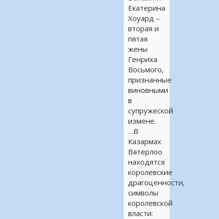
Екатерина
Хоуард –
вторая и
пятая
жены
Генриха
Восьмого,
признанные
виновными
в
супружеской
измене.
…В
Казармах
Ватерлоо
находятся
королевские
драгоценности,
символы
королевской
власти: