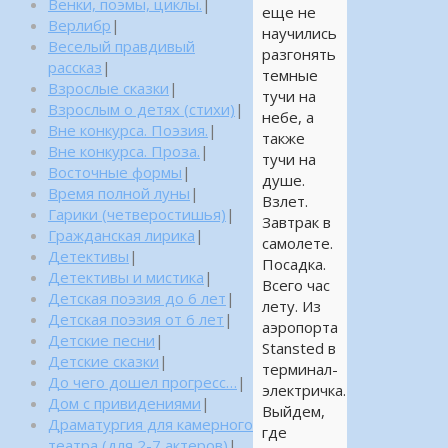
Венки, поэмы, циклы.
|
еще не
Верлибр
|
научились
Веселый правдивый
разгонять
рассказ
|
темные
Взрослые сказки
|
тучи на
Взрослым о детях (стихи)
|
небе, а
Вне конкурса. Поэзия.
|
также
Вне конкурса. Проза.
|
тучи на
Восточные формы
|
душе.
Время полной луны
|
Взлет.
Гарики (четверостишья)
|
Завтрак в
Гражданская лирика
|
самолете.
Детективы
|
Посадка.
Детективы и мистика
|
Всего час
Детская поэзия до 6 лет
|
лету. Из
Детская поэзия от 6 лет
|
аэропорта
Детские песни
|
Stanstеd в
Детские сказки
|
терминал-
До чего дошел прогресс…
|
электричка.
Дом с привидениями
|
Выйдем,
Драматургия для камерного
где
театра (для 2-7 актеров)
|