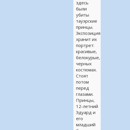
здесь
были
убиты
тауэрские
принцы.
Экспозиция
хранит их
портрет:
красивые,
белокурые,
черных
костюмах.
Стоят
потом
перед
глазами.
Принцы,
12-летний
Эдуард и
его
младший