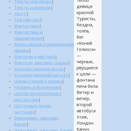
тепло
Тексты для песен
|
девице
Тексты романсов
|
красной.
тест1
|
Туристы,
Третий глаз
|
бездна,
Фантастика
|
толпа,
Фантастика и
бег
приключения
|
«Коней
Философская и религиозная
Гелиоса»
лирика
|
—
Фэнтези и мистика
|
черные,
Фэнтези, мистика, сказки
|
рвущиеся
Художественная проза
|
к цели —
Художественный рассказ
|
фонтана
Циклы стихов и поэмы
|
пена бела.
Человек и Вселенная
|
Ветер и
Школа литературного
вечер,
мастерства
|
второй
Шуточные песни,
автобуса
частушки
|
этаж,
Эпиграммы, пародии,
Лондон.
басни
|
Канун
Эпиграммы, пародии, басни,