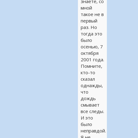
знаете, со
мной
такое не в
первый
раз. Но
тогда это
было
осенью, 7
октября
2001 года.
Помните,
кто-то
сказал
однажды,
что
дождь
смывает
все следы.
И это
было
неправдой.
Я не