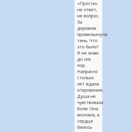
«Прости»
не ответ,
не вопрос.
За
деревом
промелькнула
тень. Что
это было?
Я не знаю
до сих
пор.
Напрасно
столько
лет ждала
откровения.
Душа не
чувствовала
боли. Она
молчала, а
сердце
билось