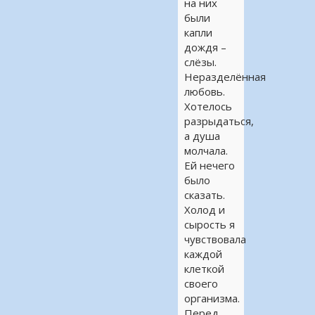
на них
были
капли
дождя –
слёзы.
Неразделённая
любовь.
Хотелось
разрыдаться,
а душа
молчала.
Ей нечего
было
сказать.
Холод и
сырость я
чувствовала
каждой
клеткой
своего
организма.
Перед