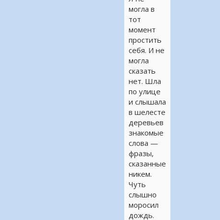
могла в
тот
момент
простить
себя. И не
могла
сказать
нет. Шла
по улице
и слышала
в шелесте
деревьев
знакомые
слова —
фразы,
сказанные
никем.
Чуть
слышно
мороcил
дождь.