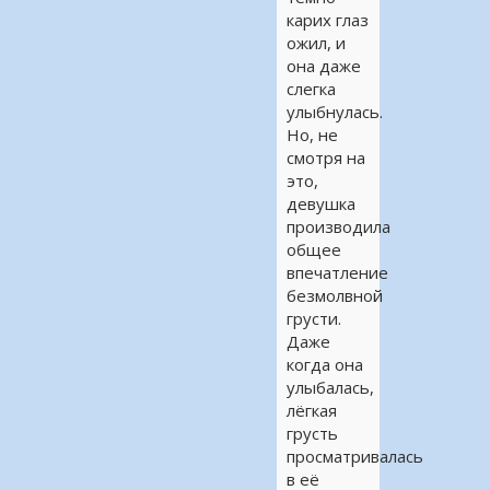
карих глаз
ожил, и
она даже
слегка
улыбнулась.
Но, не
смотря на
это,
девушка
производила
общее
впечатление
безмолвной
грусти.
Даже
когда она
улыбалась,
лёгкая
грусть
просматривалась
в её