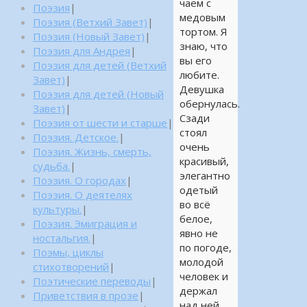
чаем с
Поэзия
|
медовым
Поэзия (Ветхий Завет)
|
тортом. Я
Поэзия (Новый Завет)
|
знаю, что
Поэзия для Андрея
|
вы его
Поэзия для детей (Ветхий
любите.
Завет)
|
Девушка
Поэзия для детей (Новый
обернулась.
Завет)
|
Сзади
Поэзия от шести и старше
|
стоял
Поэзия. Детское.
|
очень
Поэзия. Жизнь, смерть,
красивый,
судьба.
|
элегантно
Поэзия. О городах
|
одетый
Поэзия. О деятелях
во всё
культуры.
|
белое,
Поэзия. Эмиграция и
явно не
ностальгия.
|
по погоде,
Поэмы, циклы
молодой
стихотворений
|
человек и
Поэтические переводы
|
держал
Приветствия в прозе
|
над ней