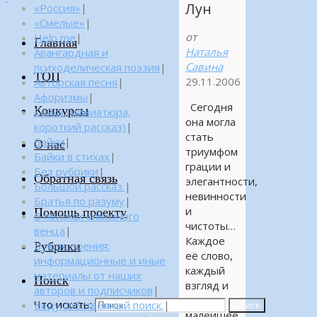
Лун
«Россия»
|
«Смелые»
|
от
Help me
|
Главная
Наталья
Авангардная и
Савина
психоделическая поэзия
|
ТОП
29.11.2006
Авторская песня
|
Афоризмы
|
Сегодня
Конкурсы
Байка (миниатюра,
она могла
короткий рассказ)
|
стать
Байки
|
О нас
триумфом
Байки в стихах
|
грации и
Без рубрики
|
Обратная связь
элегантности,
Большой рассказ.
|
невинности
Братья по разуму
|
и
Помощь проекту
В поисках алмазного
чистоты…
венца
|
Каждое
Рубрики
В поле зрения:
её слово,
информационные и иные
каждый
материалы от наших
Поиск
взгляд и
авторов и подписчиков
|
жест,
Что искать:
Веду собственный поиск.
|
Поиск
малейшее