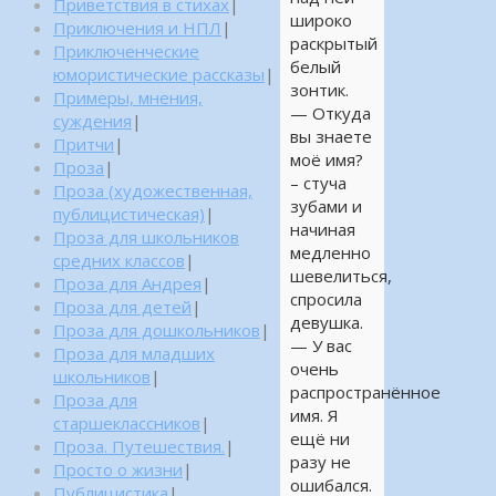
Приветствия в стихах
|
широко
Приключения и НПЛ
|
раскрытый
Приключенческие
белый
юмористические рассказы
|
зонтик.
Примеры, мнения,
— Откуда
суждения
|
вы знаете
Притчи
|
моё имя?
Проза
|
– стуча
Проза (художественная,
зубами и
публицистическая)
|
начиная
Проза для школьников
медленно
средних классов
|
шевелиться,
Проза для Андрея
|
спросила
Проза для детей
|
девушка.
Проза для дошкольников
|
— У вас
Проза для младших
очень
школьников
|
распространённое
Проза для
имя. Я
старшеклассников
|
ещё ни
Проза. Путешествия.
|
разу не
Просто о жизни
|
ошибался.
Публицистика
|