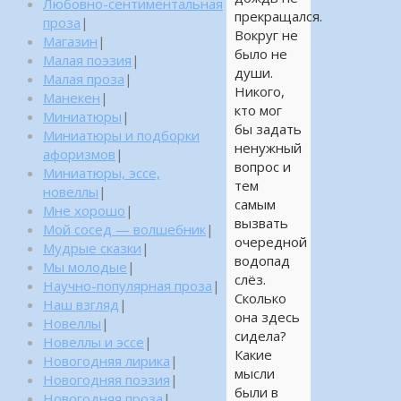
Любовно-сентиментальная
прекращался.
проза
|
Вокруг не
Магазин
|
было не
Малая поэзия
|
души.
Малая проза
|
Никого,
Манекен
|
кто мог
Миниатюры
|
бы задать
Миниатюры и подборки
ненужный
афоризмов
|
вопрос и
Миниатюры, эссе,
тем
новеллы
|
самым
Мне хорошо
|
вызвать
Мой сосед — волшебник
|
очередной
Мудрые сказки
|
водопад
Мы молодые
|
слёз.
Научно-популярная проза
|
Сколько
Наш взгляд
|
она здесь
Новеллы
|
сидела?
Новеллы и эссе
|
Какие
Новогодняя лирика
|
мысли
Новогодняя поэзия
|
были в
Новогодняя проза
|