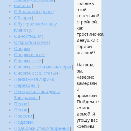
голове у
новости
|
этой
О большой прозе.
|
тоненькой,
Обзоры
|
стройной,
Обустраиваем нашу
как
планету.
|
тростиночка,
Одностишия
|
девушки с
Открытый жанр
|
гордой
Очерки
|
осанкой?
Очерки и эссе.
|
—
Очерки, эссе
|
Наташа,
Очерки, эссе и миниатюры
|
вы,
Очерки, эссе, статьи
|
наверно,
Пейзажная лирика
|
замёрзли
Переводы.
|
и
ПЕрцовка. Пародии и
промокли.
Эпиграммы.
|
Пойдемте
Песни
|
ко мне
Песня
|
домой. Я
Повести
|
угощу вас
Подарки
|
крепким
Подборки стихотворений
|