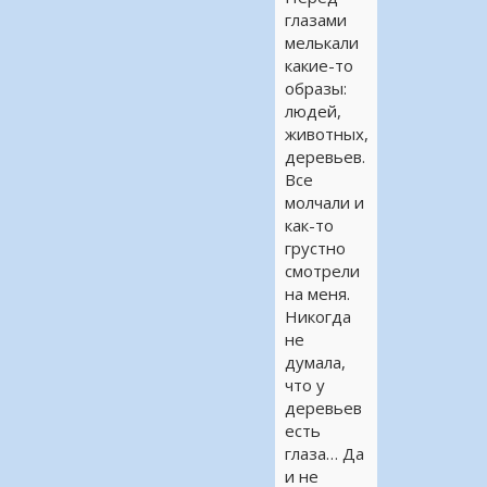
глазами
мелькали
какие-то
образы:
людей,
животных,
деревьев.
Все
молчали и
как-то
грустно
смотрели
на меня.
Никогда
не
думала,
что у
деревьев
есть
глаза… Да
и не