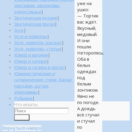
уже на
эпитафии, афоризмы,
ушко:
одностишья
|
— Тортик
Эротическая поэзия
|
вас ждёт.
Эротическая проза
|
Вкусный,
Эссе
|
медовый.
Эссе и новеллы
|
И они
Эссе, новелла, рассказ
|
пошли.
Эссе, новеллы, статьи
|
Неторопясь.
Юмор и ирония
|
Оба в
Юмор и сатира
|
белых
Юмор и сатира в прозе
|
одеждах
Юмористические и
под
сатирические стихи, басни,
белым
пародии, шутки,
зонтиком.
эпиграммы
|
Явно не
Рубрики
|
по погоде.
Что искать:
А дождь
всё стучал
Поиск
и стучал
по
Вернуться наверх