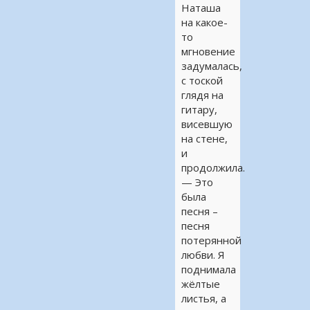
Наташа
на какое-
то
мгновение
задумалась,
с тоской
глядя на
гитару,
висевшую
на стене,
и
продолжила.
— Это
была
песня –
песня
потерянной
любви. Я
поднимала
жёлтые
листья, а