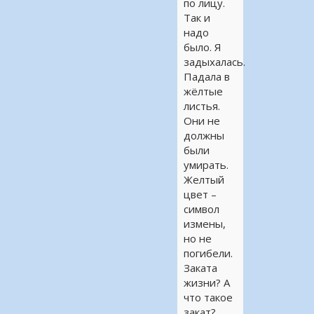
по лицу.
Так и
надо
было. Я
задыхалась.
Падала в
жёлтые
листья.
Они не
должны
были
умирать.
Желтый
цвет –
символ
измены,
но не
погибели.
Заката
жизни? А
что такое
закат?