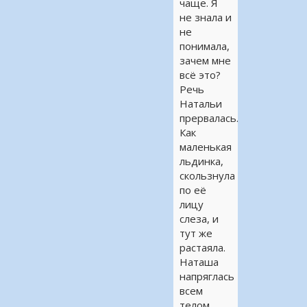
чаще. Я
не знала и
не
понимала,
зачем мне
всё это?
Речь
Натальи
прервалась.
Как
маленькая
льдинка,
скользнула
по её
лицу
слеза, и
тут же
растаяла.
Наташа
напряглась
всем
телом.