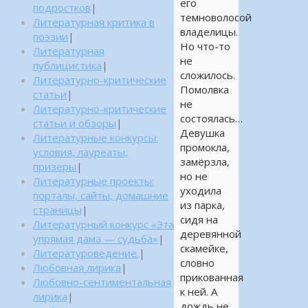
его
подростков
|
темноволосой
Литературная критика в
владелицы.
поэзии
|
Но что-то
Литературная
не
публицистика
|
сложилось.
Литературно-критические
Помолвка
статьи
|
не
Литературно-критические
состоялась…
статьи и обзоры
|
Девушка
Литературные конкурсы:
промокла,
условия, лауреаты,
замёрзла,
призеры
|
но не
Литературные проекты:
уходила
порталы, сайты, домашние
из парка,
страницы
|
сидя на
Литературный конкурс «Эта
деревянной
упрямая дама — судьба»
|
скамейке,
Литературоведение.
|
словно
Любовная лирика
|
прикованная
Любовно-сентиментальная
к ней. А
лирика
|
дождь не