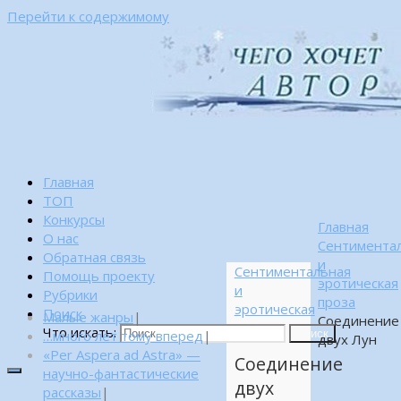
Перейти к содержимому
Главная
ТОП
Конкурсы
Главная
О нас
Сентимента
Обратная связь
и
Сентиментальная
Помощь проекту
эротическая
и
Рубрики
проза
эротическая
Поиск
Малые жанры
|
Соединение
проза
Что искать:
…много лет тому вперед
|
Поиск
двух Лун
«Per Aspera ad Astra» —
Соединение
научно-фантастические
двух
рассказы
|