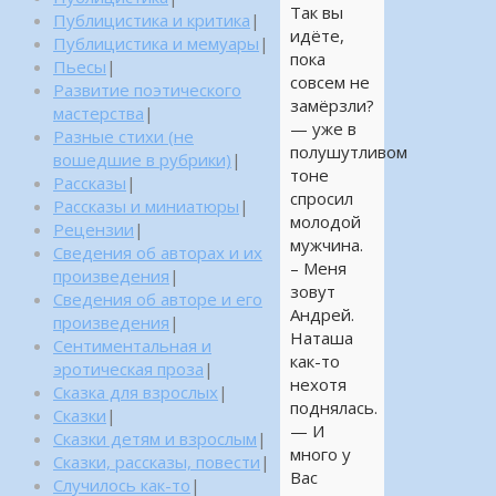
Так вы
Публицистика и критика
|
идёте,
Публицистика и мемуары
|
пока
Пьесы
|
совсем не
Развитие поэтического
замёрзли?
мастерства
|
— уже в
Разные стихи (не
полушутливом
вошедшие в рубрики)
|
тоне
Рассказы
|
спросил
Рассказы и миниатюры
|
молодой
Рецензии
|
мужчина.
Сведения об авторах и их
– Меня
произведения
|
зовут
Сведения об авторе и его
Андрей.
произведения
|
Наташа
Сентиментальная и
как-то
эротическая проза
|
нехотя
Сказка для взрослых
|
поднялась.
Сказки
|
— И
Сказки детям и взрослым
|
много у
Сказки, рассказы, повести
|
Вас
Случилось как-то
|