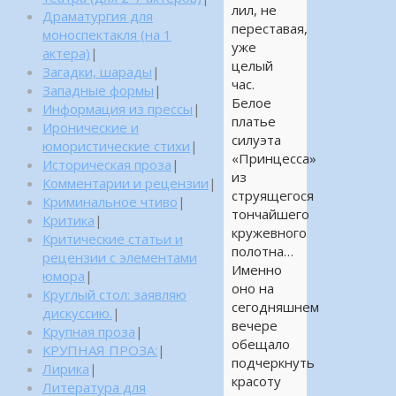
лил, не
Драматургия для
переставая,
моноспектакля (на 1
уже
актера)
|
целый
Загадки, шарады
|
час.
Западные формы
|
Белое
Информация из прессы
|
платье
Иронические и
силуэта
юмористические стихи
|
«Принцесса»
Историческая проза
|
из
Комментарии и рецензии
|
струящегося
Криминальное чтиво
|
тончайшего
Критика
|
кружевного
Критические статьи и
полотна…
рецензии с элементами
Именно
юмора
|
оно на
Круглый стол: заявляю
сегодняшнем
дискуссию.
|
вечере
Крупная проза
|
обещало
КРУПНАЯ ПРОЗА:
|
подчеркнуть
Лирика
|
красоту
Литература для