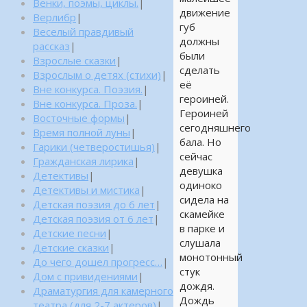
Венки, поэмы, циклы.
|
движение
Верлибр
|
губ
Веселый правдивый
должны
рассказ
|
были
Взрослые сказки
|
сделать
Взрослым о детях (стихи)
|
её
Вне конкурса. Поэзия.
|
героиней.
Вне конкурса. Проза.
|
Героиней
Восточные формы
|
сегодняшнего
Время полной луны
|
бала. Но
Гарики (четверостишья)
|
сейчас
Гражданская лирика
|
девушка
Детективы
|
одиноко
Детективы и мистика
|
сидела на
Детская поэзия до 6 лет
|
скамейке
Детская поэзия от 6 лет
|
в парке и
Детские песни
|
слушала
Детские сказки
|
монотонный
До чего дошел прогресс…
|
стук
Дом с привидениями
|
дождя.
Драматургия для камерного
Дождь
театра (для 2-7 актеров)
|