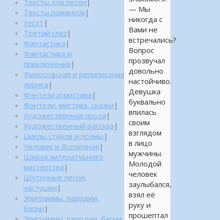
Тексты для песен
|
— Мы
Тексты романсов
|
никогда с
тест1
|
Вами не
Третий глаз
|
встречались?
Фантастика
|
Вопрос
Фантастика и
прозвучал
приключения
|
довольно
Философская и религиозная
настойчиво.
лирика
|
Девушка
Фэнтези и мистика
|
буквально
Фэнтези, мистика, сказки
|
впилась
Художественная проза
|
своим
Художественный рассказ
|
взглядом
Циклы стихов и поэмы
|
в лицо
Человек и Вселенная
|
мужчины.
Школа литературного
Молодой
мастерства
|
человек
Шуточные песни,
заулыбался,
частушки
|
взял её
Эпиграммы, пародии,
руку и
басни
|
прошептал
Эпиграммы, пародии, басни,