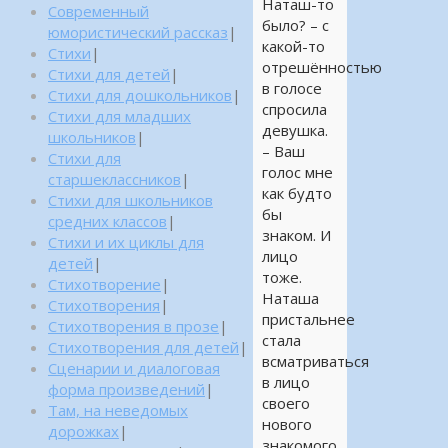
Наташ-то
Современный
было? – с
юмористический рассказ
|
какой-то
Стихи
|
отрешённостью
Стихи для детей
|
в голосе
Стихи для дошкольников
|
спросила
Стихи для младших
девушка.
школьников
|
– Ваш
Стихи для
голос мне
старшеклассников
|
как будто
Стихи для школьников
бы
средних классов
|
знаком. И
Стихи и их циклы для
лицо
детей
|
тоже.
Стихотворение
|
Наташа
Стихотворения
|
пристальнее
Стихотворения в прозе
|
стала
Стихотворения для детей
|
всматриваться
Сценарии и диалоговая
в лицо
форма произведений
|
своего
Там, на неведомых
нового
дорожках
|
знакомого.