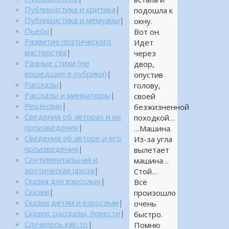
Публицистика и критика
|
подошла к
Публицистика и мемуары
|
окну.
Пьесы
|
Вот он.
Развитие поэтического
Идет
мастерства
|
через
Разные стихи (не
двор,
вошедшие в рубрики)
|
опустив
Рассказы
|
голову,
Рассказы и миниатюры
|
своей
Рецензии
|
безжизненной
Сведения об авторах и их
походкой…
произведения
|
…Машина.
Сведения об авторе и его
Из-за угла
произведения
|
вылетает
Сентиментальная и
машина…
эротическая проза
|
Стой…
Сказка для взрослых
|
Всё
Сказки
|
произошло
Сказки детям и взрослым
|
очень
Сказки, рассказы, повести
|
быстро.
Случилось как-то
|
Помню