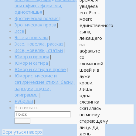
эпитафии, афоризмы,
увидела
одностишья
|
его. Его –
Эротическая поэзия
|
моего
Эротическая проза
|
единственного
Эссе
|
сына,
Эссе и новеллы
|
лежащего
Эссе, новелла, рассказ
|
на
Эссе, новеллы, статьи
|
асфальте
Юмор и ирония
|
со
Юмор и сатира
|
сломанной
Юмор и сатира в прозе
|
шеей и в
Юмористические и
луже
сатирические стихи, басни,
крови.
пародии, шутки,
Лишь
эпиграммы
|
одна
Рубрики
|
слезинка
Что искать:
скатилась
по моему
стареющему
Поиск
лицу. Да,
Вернуться наверх
день