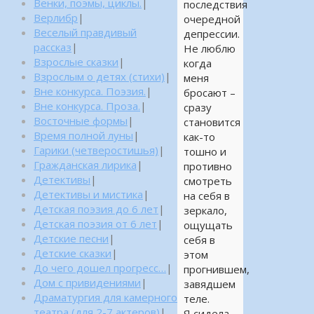
Венки, поэмы, циклы.
|
последствия
Верлибр
|
очередной
Веселый правдивый
депрессии.
рассказ
|
Не люблю
Взрослые сказки
|
когда
Взрослым о детях (стихи)
|
меня
Вне конкурса. Поэзия.
|
бросают –
Вне конкурса. Проза.
|
сразу
Восточные формы
|
становится
Время полной луны
|
как-то
Гарики (четверостишья)
|
тошно и
Гражданская лирика
|
противно
Детективы
|
смотреть
Детективы и мистика
|
на себя в
Детская поэзия до 6 лет
|
зеркало,
Детская поэзия от 6 лет
|
ощущать
Детские песни
|
себя в
Детские сказки
|
этом
До чего дошел прогресс…
|
прогнившем,
Дом с привидениями
|
завядшем
Драматургия для камерного
теле.
театра (для 2-7 актеров)
|
Я сидела