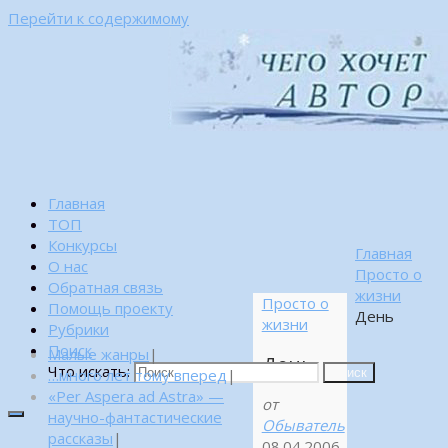
Перейти к содержимому
Главная
ТОП
Конкурсы
Главная
О нас
Просто о
Обратная связь
жизни
Просто о
Помощь проекту
День
жизни
Рубрики
Поиск
Малые жанры
|
День
Что искать:
…много лет тому вперед
|
Поиск
«Per Aspera ad Astra» —
от
научно-фантастические
Обыватель
рассказы
|
08.04.2006