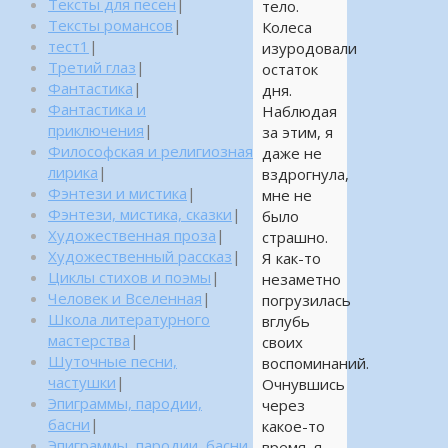
Тексты для песен
|
тело.
Тексты романсов
|
Колеса
тест1
|
изуродовали
Третий глаз
|
остаток
Фантастика
|
дня.
Фантастика и
Наблюдая
приключения
|
за этим, я
Философская и религиозная
даже не
лирика
|
вздрогнула,
Фэнтези и мистика
|
мне не
Фэнтези, мистика, сказки
|
было
Художественная проза
|
страшно.
Художественный рассказ
|
Я как-то
Циклы стихов и поэмы
|
незаметно
Человек и Вселенная
|
погрузилась
Школа литературного
вглубь
мастерства
|
своих
Шуточные песни,
воспоминаний.
частушки
|
Очнувшись
Эпиграммы, пародии,
через
басни
|
какое-то
Эпиграммы, пародии, басни,
время, я