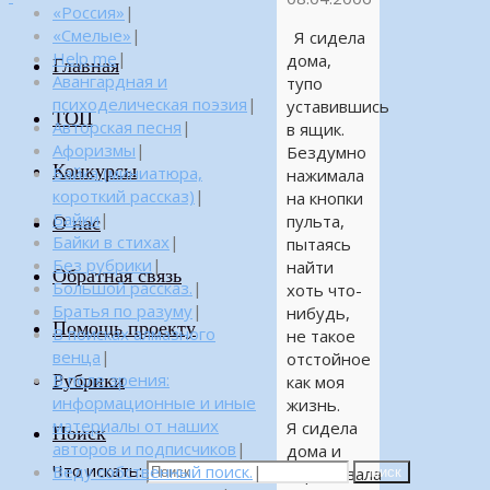
«Россия»
|
«Смелые»
|
Я сидела
Help me
|
дома,
Главная
Авангардная и
тупо
психоделическая поэзия
|
уставившись
ТОП
Авторская песня
|
в ящик.
Афоризмы
|
Бездумно
Конкурсы
Байка (миниатюра,
нажимала
короткий рассказ)
|
на кнопки
Байки
|
пульта,
О нас
Байки в стихах
|
пытаясь
Без рубрики
|
найти
Обратная связь
Большой рассказ.
|
хоть что-
Братья по разуму
|
нибудь,
Помощь проекту
В поисках алмазного
не такое
венца
|
отстойное
Рубрики
В поле зрения:
как моя
информационные и иные
жизнь.
материалы от наших
Я сидела
Поиск
авторов и подписчиков
|
дома и
Что искать:
Веду собственный поиск.
|
переживала
Поиск