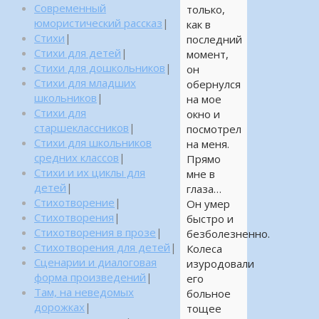
Современный
только,
юмористический рассказ
|
как в
Стихи
|
последний
Стихи для детей
|
момент,
Стихи для дошкольников
|
он
Стихи для младших
обернулся
школьников
|
на мое
Стихи для
окно и
старшеклассников
|
посмотрел
Стихи для школьников
на меня.
средних классов
|
Прямо
Стихи и их циклы для
мне в
детей
|
глаза…
Стихотворение
|
Он умер
Стихотворения
|
быстро и
Стихотворения в прозе
|
безболезненно.
Стихотворения для детей
|
Колеса
Сценарии и диалоговая
изуродовали
форма произведений
|
его
Там, на неведомых
больное
дорожках
|
тощее