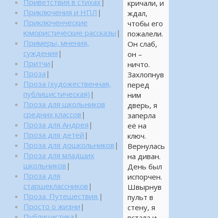
Приветствия в стихах
|
кричали, и
Приключения и НПЛ
|
ждал,
Приключенческие
чтобы его
юмористические рассказы
|
пожалели.
Примеры, мнения,
Он слаб,
суждения
|
он –
Притчи
|
ничто.
Проза
|
Захлопнув
Проза (художественная,
перед
публицистическая)
|
ним
Проза для школьников
дверь, я
средних классов
|
заперла
Проза для Андрея
|
её на
Проза для детей
|
ключ.
Проза для дошкольников
|
Вернулась
Проза для младших
на диван.
школьников
|
День был
Проза для
испорчен.
старшеклассников
|
Швырнув
Проза. Путешествия.
|
пульт в
Просто о жизни
|
стену, я
Публицистика
|
встала и