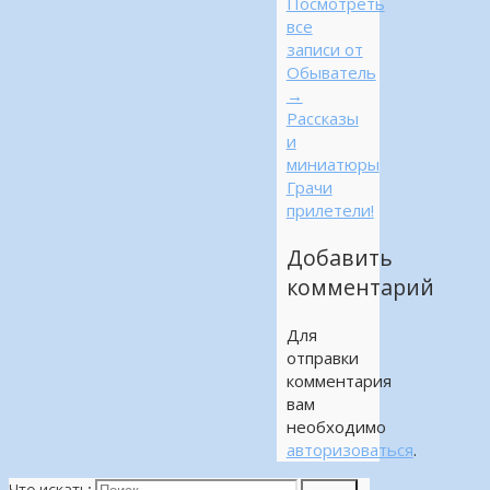
Посмотреть
все
записи от
Обыватель
→
Рассказы
и
миниатюры
Грачи
прилетели!
Добавить
комментарий
Для
отправки
комментария
вам
необходимо
авторизоваться
.
Что искать: