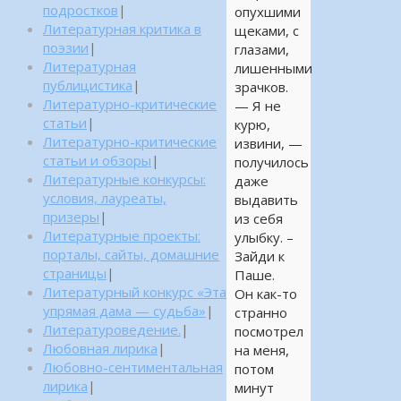
подростков
|
опухшими
Литературная критика в
щеками, с
поэзии
|
глазами,
Литературная
лишенными
публицистика
|
зрачков.
Литературно-критические
— Я не
статьи
|
курю,
Литературно-критические
извини, —
статьи и обзоры
|
получилось
Литературные конкурсы:
даже
условия, лауреаты,
выдавить
призеры
|
из себя
Литературные проекты:
улыбку. –
порталы, сайты, домашние
Зайди к
страницы
|
Паше.
Литературный конкурс «Эта
Он как-то
упрямая дама — судьба»
|
странно
Литературоведение.
|
посмотрел
Любовная лирика
|
на меня,
Любовно-сентиментальная
потом
лирика
|
минут