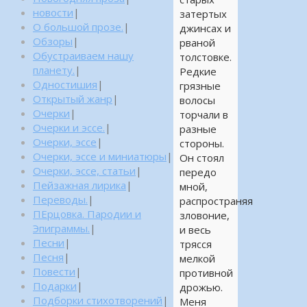
новости
|
затертых
О большой прозе.
|
джинсах и
Обзоры
|
рваной
Обустраиваем нашу
толстовке.
планету.
|
Редкие
Одностишия
|
грязные
Открытый жанр
|
волосы
Очерки
|
торчали в
Очерки и эссе.
|
разные
Очерки, эссе
|
стороны.
Очерки, эссе и миниатюры
|
Он стоял
Очерки, эссе, статьи
|
передо
Пейзажная лирика
|
мной,
Переводы.
|
распространяя
ПЕрцовка. Пародии и
зловоние,
Эпиграммы.
|
и весь
Песни
|
трясся
Песня
|
мелкой
Повести
|
противной
Подарки
|
дрожью.
Подборки стихотворений
|
Меня