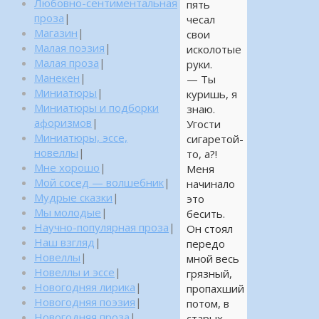
Любовно-сентиментальная
пять
проза
|
чесал
Магазин
|
свои
Малая поэзия
|
исколотые
Малая проза
|
руки.
Манекен
|
— Ты
Миниатюры
|
куришь, я
Миниатюры и подборки
знаю.
афоризмов
|
Угости
Миниатюры, эссе,
сигаретой-
новеллы
|
то, а?!
Мне хорошо
|
Меня
Мой сосед — волшебник
|
начинало
Мудрые сказки
|
это
Мы молодые
|
бесить.
Научно-популярная проза
|
Он стоял
Наш взгляд
|
передо
Новеллы
|
мной весь
Новеллы и эссе
|
грязный,
Новогодняя лирика
|
пропахший
Новогодняя поэзия
|
потом, в
Новогодняя проза
|
старых