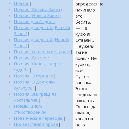
Поэзия
|
определенно
Поэзия (Ветхий Завет)
|
начинало
Поэзия (Новый Завет)
|
это
Поэзия для Андрея
|
бесить.
Поэзия для детей (Ветхий
— Не
Завет)
|
курю я!
Поэзия для детей (Новый
Отвали…
Завет)
|
Неужели
Поэзия от шести и старше
|
ты не
Поэзия. Детское.
|
понял? Не
Поэзия. Жизнь, смерть,
курю я,
судьба.
|
всё!
Поэзия. О городах
|
Тут он
Поэзия. О деятелях
заплакал.
культуры.
|
Этого
Поэзия. Эмиграция и
следовало
ностальгия.
|
ожидать.
Поэмы, циклы
Он всегда
стихотворений
|
плакал,
Поэтические переводы
|
когда на
Приветствия в прозе
|
него