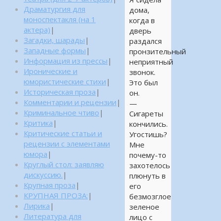
Драматургия для
дома,
моноспектакля (на 1
когда в
актера)
|
дверь
Загадки, шарады
|
раздался
Западные формы
|
пронзительный
Информация из прессы
|
неприятный
Иронические и
звонок.
юмористические стихи
|
Это был
Историческая проза
|
он.
Комментарии и рецензии
|
—
Криминальное чтиво
|
Сигареты
Критика
|
кончились.
Критические статьи и
Угостишь?
рецензии с элементами
Мне
юмора
|
почему-то
Круглый стол: заявляю
захотелось
дискуссию.
|
плюнуть в
Крупная проза
|
его
КРУПНАЯ ПРОЗА:
|
безмозглое
Лирика
|
зеленое
Литература для
лицо с