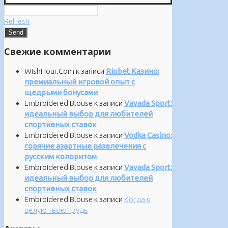
Refresh
Свежие комментарии
WishHour.Com
к записи
Riobet Казино:
премиальный игровой опыт с
щедрыми бонусами
Embroidered Blouse
к записи
Vavada Sport:
идеальный выбор для любителей
спортивных ставок
Embroidered Blouse
к записи
Vodka Casino:
горячие азартные развлечения с
русским колоритом
Embroidered Blouse
к записи
Vavada Sport:
идеальный выбор для любителей
спортивных ставок
Embroidered Blouse
к записи
Когда я
целую твою грудь