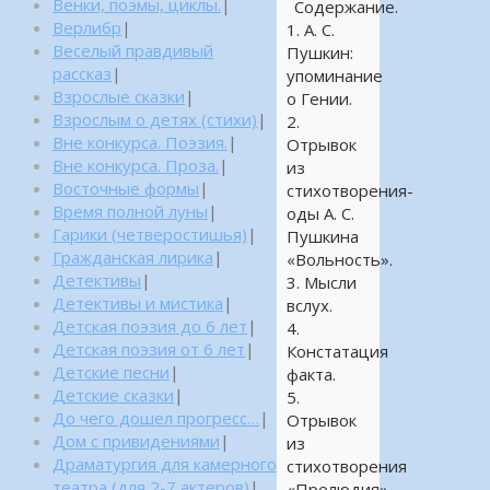
Венки, поэмы, циклы.
|
Содержание.
Верлибр
|
1. А. С.
Веселый правдивый
Пушкин:
рассказ
|
упоминание
Взрослые сказки
|
о Гении.
Взрослым о детях (стихи)
|
2.
Вне конкурса. Поэзия.
|
Отрывок
Вне конкурса. Проза.
|
из
Восточные формы
|
стихотворения-
Время полной луны
|
оды А. С.
Гарики (четверостишья)
|
Пушкина
Гражданская лирика
|
«Вольность».
Детективы
|
3. Мысли
Детективы и мистика
|
вслух.
Детская поэзия до 6 лет
|
4.
Детская поэзия от 6 лет
|
Констатация
Детские песни
|
факта.
Детские сказки
|
5.
До чего дошел прогресс…
|
Отрывок
Дом с привидениями
|
из
Драматургия для камерного
стихотворения
театра (для 2-7 актеров)
|
«Прелюдия».