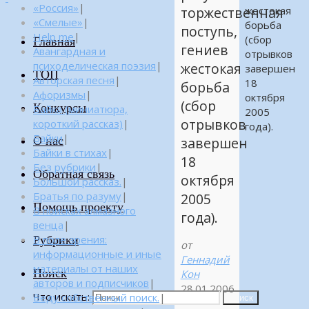
«Россия»
|
жестокая
торжественная
«Смелые»
|
борьба
поступь,
Help me
|
(сбор
Главная
гениев
Авангардная и
отрывков
психоделическая поэзия
|
жестокая
завершен
ТОП
Авторская песня
|
18
борьба
Афоризмы
|
октября
(сбор
Конкурсы
Байка (миниатюра,
2005
отрывков
короткий рассказ)
|
года).
Байки
|
О нас
завершен
Байки в стихах
|
18
Без рубрики
|
Обратная связь
октября
Большой рассказ.
|
Братья по разуму
|
2005
Помощь проекту
В поисках алмазного
года).
венца
|
Рубрики
В поле зрения:
от
информационные и иные
Геннадий
материалы от наших
Поиск
Кон
авторов и подписчиков
|
28.01.2006
Что искать:
Веду собственный поиск.
|
Поиск