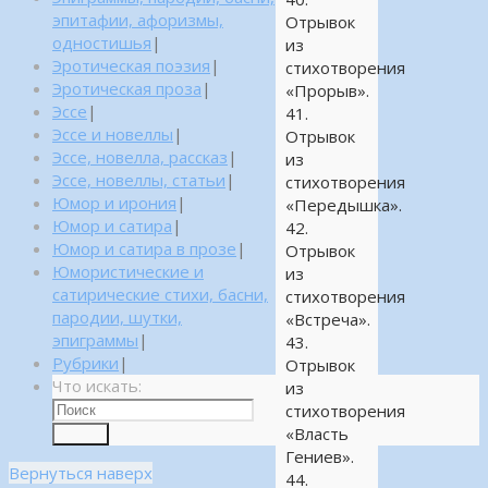
эпитафии, афоризмы,
Отрывок
одностишья
|
из
Эротическая поэзия
|
стихотворения
Эротическая проза
|
«Прорыв».
Эссе
|
41.
Эссе и новеллы
|
Отрывок
Эссе, новелла, рассказ
|
из
Эссе, новеллы, статьи
|
стихотворения
Юмор и ирония
|
«Передышка».
Юмор и сатира
|
42.
Юмор и сатира в прозе
|
Отрывок
Юмористические и
из
сатирические стихи, басни,
стихотворения
пародии, шутки,
«Встреча».
эпиграммы
|
43.
Рубрики
|
Отрывок
Что искать:
из
стихотворения
«Власть
Поиск
Гениев».
Вернуться наверх
44.