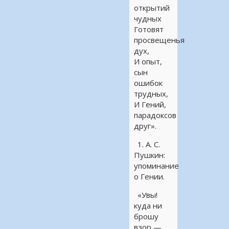
открытий
чудных
Готовят
просвещенья
дух,
И опыт,
сын
ошибок
трудных,
И Гений,
парадоксов
друг».
1. А. С.
Пушкин:
упоминание
о Гении.
«Увы!
куда ни
брошу
взор —