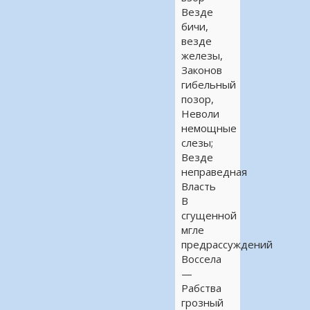
Везде
бичи,
везде
железы,
Законов
гибельный
позор,
Неволи
немощные
слезы;
Везде
неправедная
Власть
В
сгущенной
мгле
предрассуждений
Воссела
—
Рабства
грозный