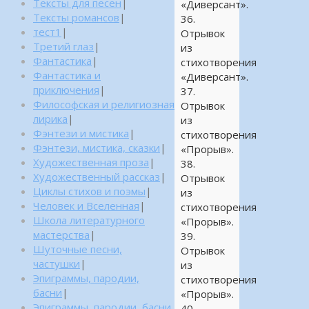
Тексты для песен
|
«Диверсант».
Тексты романсов
|
36.
тест1
|
Отрывок
Третий глаз
|
из
Фантастика
|
стихотворения
Фантастика и
«Диверсант».
приключения
|
37.
Философская и религиозная
Отрывок
лирика
|
из
Фэнтези и мистика
|
стихотворения
Фэнтези, мистика, сказки
|
«Прорыв».
Художественная проза
|
38.
Художественный рассказ
|
Отрывок
Циклы стихов и поэмы
|
из
Человек и Вселенная
|
стихотворения
Школа литературного
«Прорыв».
мастерства
|
39.
Шуточные песни,
Отрывок
частушки
|
из
Эпиграммы, пародии,
стихотворения
басни
|
«Прорыв».
Эпиграммы, пародии, басни,
40.