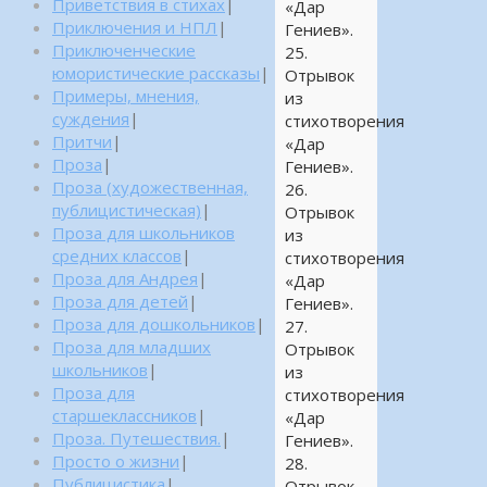
Приветствия в стихах
|
«Дар
Приключения и НПЛ
|
Гениев».
Приключенческие
25.
юмористические рассказы
|
Отрывок
Примеры, мнения,
из
суждения
|
стихотворения
Притчи
|
«Дар
Проза
|
Гениев».
Проза (художественная,
26.
публицистическая)
|
Отрывок
Проза для школьников
из
средних классов
|
стихотворения
Проза для Андрея
|
«Дар
Проза для детей
|
Гениев».
Проза для дошкольников
|
27.
Проза для младших
Отрывок
школьников
|
из
Проза для
стихотворения
старшеклассников
|
«Дар
Проза. Путешествия.
|
Гениев».
Просто о жизни
|
28.
Публицистика
|
Отрывок