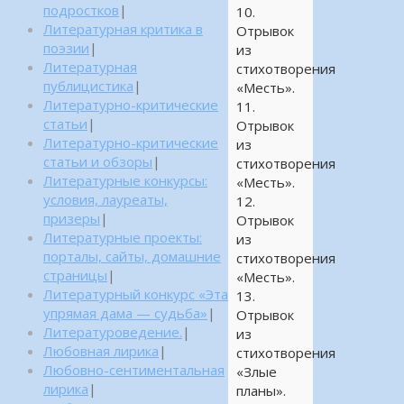
подростков
|
10.
Литературная критика в
Отрывок
поэзии
|
из
Литературная
стихотворения
публицистика
|
«Месть».
Литературно-критические
11.
статьи
|
Отрывок
Литературно-критические
из
статьи и обзоры
|
стихотворения
Литературные конкурсы:
«Месть».
условия, лауреаты,
12.
призеры
|
Отрывок
Литературные проекты:
из
порталы, сайты, домашние
стихотворения
страницы
|
«Месть».
Литературный конкурс «Эта
13.
упрямая дама — судьба»
|
Отрывок
Литературоведение.
|
из
Любовная лирика
|
стихотворения
Любовно-сентиментальная
«Злые
лирика
|
планы».