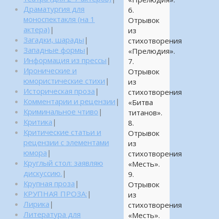
Драматургия для
6.
моноспектакля (на 1
Отрывок
актера)
|
из
Загадки, шарады
|
стихотворения
Западные формы
|
«Прелюдия».
Информация из прессы
|
7.
Иронические и
Отрывок
юмористические стихи
|
из
Историческая проза
|
стихотворения
Комментарии и рецензии
|
«Битва
Криминальное чтиво
|
титанов».
Критика
|
8.
Критические статьи и
Отрывок
рецензии с элементами
из
юмора
|
стихотворения
Круглый стол: заявляю
«Месть».
дискуссию.
|
9.
Крупная проза
|
Отрывок
КРУПНАЯ ПРОЗА:
|
из
Лирика
|
стихотворения
Литература для
«Месть».