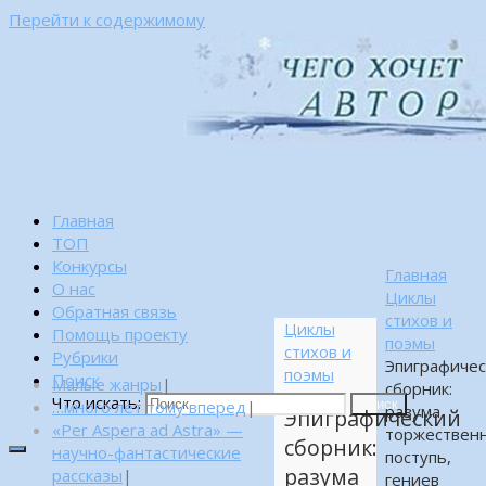
Перейти к содержимому
Главная
ТОП
Конкурсы
Главная
О нас
Циклы
Обратная связь
стихов и
Циклы
Помощь проекту
поэмы
стихов и
Рубрики
Эпиграфичес
поэмы
Поиск
Малые жанры
|
сборник:
Что искать:
…много лет тому вперед
|
Поиск
разума
Эпиграфический
«Per Aspera ad Astra» —
торжествен
сборник:
научно-фантастические
поступь,
разума
рассказы
|
гениев