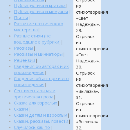
Публицистика и критика
|
из
Публицистика и мемуары
|
стихотворения
Пьесы
|
«Свет
Развитие поэтического
Надежды».
мастерства
|
29.
Разные стихи (не
Отрывок
вошедшие в рубрики)
|
из
Рассказы
|
стихотворения
Рассказы и миниатюры
|
«Свет
Рецензии
|
Надежды».
Сведения об авторах и их
30.
произведения
|
Отрывок
Сведения об авторе и его
из
произведения
|
стихотворения
Сентиментальная и
«Вылазка».
эротическая проза
|
31.
Сказка для взрослых
|
Отрывок
Сказки
|
из
Сказки детям и взрослым
|
стихотворения
Сказки, рассказы, повести
|
«Вылазка».
Случилось как-то
|
32.