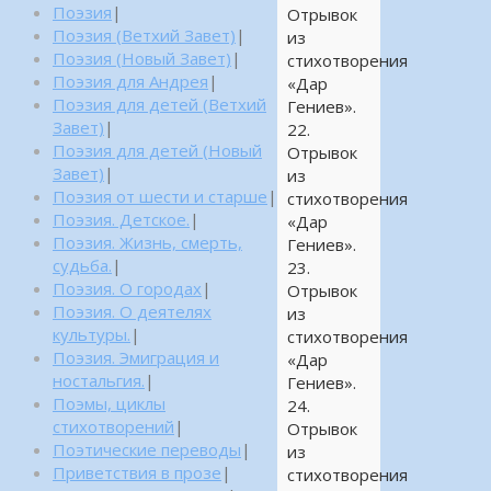
Поэзия
|
Отрывок
Поэзия (Ветхий Завет)
|
из
Поэзия (Новый Завет)
|
стихотворения
Поэзия для Андрея
|
«Дар
Поэзия для детей (Ветхий
Гениев».
Завет)
|
22.
Поэзия для детей (Новый
Отрывок
Завет)
|
из
Поэзия от шести и старше
|
стихотворения
Поэзия. Детское.
|
«Дар
Поэзия. Жизнь, смерть,
Гениев».
судьба.
|
23.
Поэзия. О городах
|
Отрывок
Поэзия. О деятелях
из
культуры.
|
стихотворения
Поэзия. Эмиграция и
«Дар
ностальгия.
|
Гениев».
Поэмы, циклы
24.
стихотворений
|
Отрывок
Поэтические переводы
|
из
Приветствия в прозе
|
стихотворения