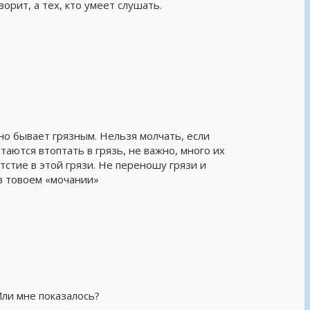
ворит, а тех, кто умеет слушать.
но бывает грязным. Нельзя молчать, если
таются втоптать в грязь, не важно, много их
атстие в этой грязи. Не переношу грязи и
 в товоем «мочании»
Или мне показалось?