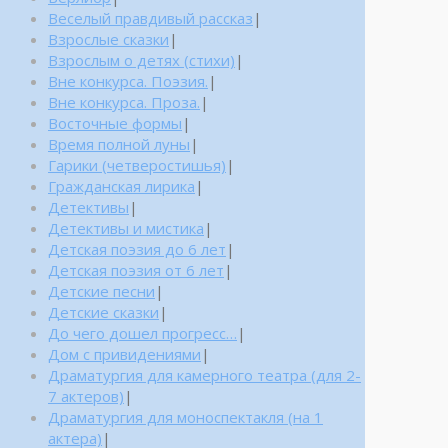
Веселый правдивый рассказ
|
Взрослые сказки
|
Взрослым о детях (стихи)
|
Вне конкурса. Поэзия.
|
Вне конкурса. Проза.
|
Восточные формы
|
Время полной луны
|
Гарики (четверостишья)
|
Гражданская лирика
|
Детективы
|
Детективы и мистика
|
Детская поэзия до 6 лет
|
Детская поэзия от 6 лет
|
Детские песни
|
Детские сказки
|
До чего дошел прогресс…
|
Дом с привидениями
|
Драматургия для камерного театра (для 2-
7 актеров)
|
Драматургия для моноспектакля (на 1
актера)
|