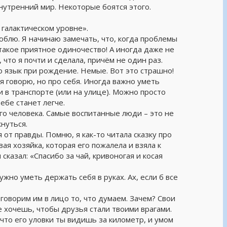
нутренний мир. Некоторые боятся этого.
галактическом уровне».
юблю. Я начинаю замечать, что, когда проблемы
 такое приятное одиночество! А иногда даже не
что я почти и сделала, причём не один раз.
о язык при рождение. Немые. Вот это страшно!
я говорю, но про себя. Иногда важно уметь
 в транспорте (или на улице). Можно просто
тебе станет легче.
го человека. Самые воспитанные люди – это не
кнуться.
от правды. Помню, я как-то читала сказку про
ая хозяйка, которая его пожалела и взяла к
казал: «Спасибо за чай, кривоногая и косая
жно уметь держать себя в руках. Ах, если б все
говорим им в лицо то, что думаем. Зачем? Свои
хочешь, чтобы друзья стали твоими врагами.
что его уловки ты видишь за километр, и умом