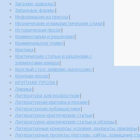
Загадки, шарады
|
Западные формы
|
Информация из прессы
|
Иронические и юмористические стихи
|
Историческая проза
|
Комментарии и рецензии
|
Криминальное чтиво
|
Критика
|
Критические статьи и рецензии с
элементами юмора
|
Круглый стол: заявляю дискуссию.
|
Крупная проза
|
КРУПНАЯ ПРОЗА:
|
Лирика
|
Литература для подростков
|
Литературная критика в поэзии
|
Литературная публицистика
|
Литературно-критические статьи
|
Литературно-критические статьи и обзоры
|
Литературные конкурсы: условия, лауреаты, призеры
|
Литературные проекты: порталы, сайты, домашние с