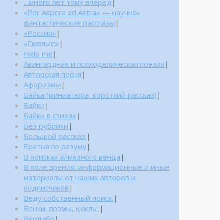
…много лет тому вперед
|
«Per Aspera ad Astra» — научно-
фантастические рассказы
|
«Россия»
|
«Смелые»
|
Help me
|
Авангардная и психоделическая поэзия
|
Авторская песня
|
Афоризмы
|
Байка (миниатюра, короткий рассказ)
|
Байки
|
Байки в стихах
|
Без рубрики
|
Большой рассказ.
|
Братья по разуму
|
В поисках алмазного венца
|
В поле зрения: информационные и иные
материалы от наших авторов и
подписчиков
|
Веду собственный поиск.
|
Венки, поэмы, циклы.
|
Верлибр
|