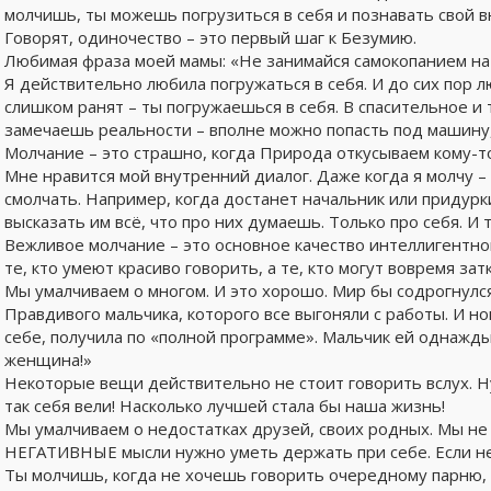
молчишь, ты можешь погрузиться в себя и познавать свой в
Говорят, одиночество – это первый шаг к Безумию.
Любимая фраза моей мамы: «Не занимайся самокопанием на 
Я действительно любила погружаться в себя. И до сих пор л
слишком ранят – ты погружаешься в себя. В спасительное и
замечаешь реальности – вполне можно попасть под машину, 
Молчание – это страшно, когда Природа откусываем кому-т
Мне нравится мой внутренний диалог. Даже когда я молчу – 
смолчать. Например, когда достанет начальник или придурки
высказать им всё, что про них думаешь. Только про себя. И 
Вежливое молчание – это основное качество интеллигентно
те, кто умеют красиво говорить, а те, кто могут вовремя зат
Мы умалчиваем о многом. И это хорошо. Мир бы содрогнулся 
Правдивого мальчика, которого все выгоняли с работы. И нов
себе, получила по «полной программе». Мальчик ей однажды с
женщина!»
Некоторые вещи действительно не стоит говорить вслух. Ну
так себя вели! Насколько лучшей стала бы наша жизнь!
Мы умалчиваем о недостатках друзей, своих родных. Мы не 
НЕГАТИВНЫЕ мысли нужно уметь держать при себе. Если не 
Ты молчишь, когда не хочешь говорить очередному парню, 