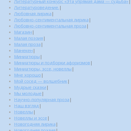
Литературный конкурс «Эта упрямая дама — судьба»
|
Литературоведение.
|
Любовная лирика
|
Любовно-сентиментальная лирика
|
Любовно-сентиментальная проза
|
Магазин
|
Малая поэзия
|
Малая проза
|
Манекен
|
Миниатюры
|
Миниатюры и подборки афоризмов
|
Миниатюры, эссе, новеллы
|
Мне хорошо
|
Мой сосед — волшебник
|
Мудрые сказки
|
Мы молодые
|
Научно-популярная проза
|
Наш взгляд
|
Новеллы
|
Новеллы и эссе
|
Новогодняя лирика
|
Новогодняя поэзия
|