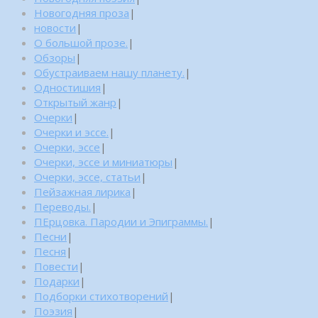
Новогодняя проза
|
новости
|
О большой прозе.
|
Обзоры
|
Обустраиваем нашу планету.
|
Одностишия
|
Открытый жанр
|
Очерки
|
Очерки и эссе.
|
Очерки, эссе
|
Очерки, эссе и миниатюры
|
Очерки, эссе, статьи
|
Пейзажная лирика
|
Переводы.
|
ПЕрцовка. Пародии и Эпиграммы.
|
Песни
|
Песня
|
Повести
|
Подарки
|
Подборки стихотворений
|
Поэзия
|