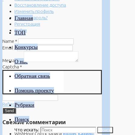
Восстановление доступа
Изменить профиль
Главная
Забыли пароль?
Регистрация
Войти
ТОП
Name
*
Конкурсы
Email
*
Message
*
О нас
Captcha
*
Обратная связь
Помощь проекту
Refresh
Рубрики
Поиск
Свежие комментарии
Что искать:
Поиск
WishHour.Com
к записи
Riobet Казино: