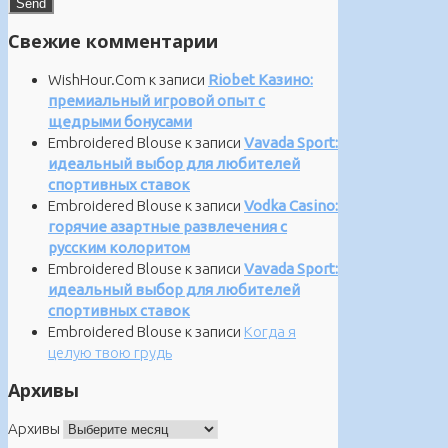
Свежие комментарии
WishHour.Com
к записи
Riobet Казино:
премиальный игровой опыт с
щедрыми бонусами
Embroidered Blouse
к записи
Vavada Sport:
идеальный выбор для любителей
спортивных ставок
Embroidered Blouse
к записи
Vodka Casino:
горячие азартные развлечения с
русским колоритом
Embroidered Blouse
к записи
Vavada Sport:
идеальный выбор для любителей
спортивных ставок
Embroidered Blouse
к записи
Когда я
целую твою грудь
Архивы
Архивы