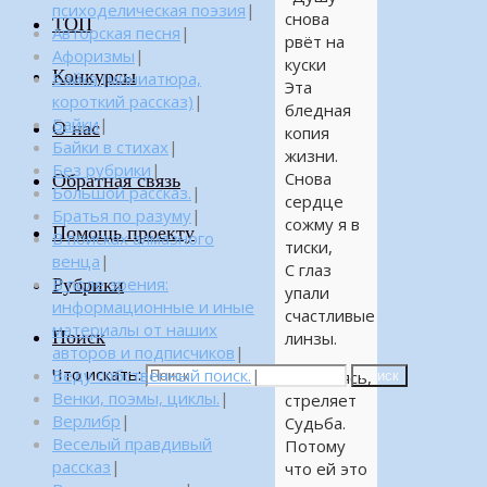
психоделическая поэзия
|
снова
ТОП
Авторская песня
|
рвёт на
Афоризмы
|
куски
Конкурсы
Байка (миниатюра,
Эта
короткий рассказ)
|
бледная
Байки
|
О нас
копия
Байки в стихах
|
жизни.
Без рубрики
|
Снова
Обратная связь
Большой рассказ.
|
сердце
Братья по разуму
|
сожму я в
Помощь проекту
В поисках алмазного
тиски,
венца
|
С глаз
Рубрики
В поле зрения:
упали
информационные и иные
счастливые
материалы от наших
Поиск
линзы.
авторов и подписчиков
|
Что искать:
Веду собственный поиск.
|
Улыбаясь,
Поиск
Венки, поэмы, циклы.
|
стреляет
Верлибр
|
Судьба.
Веселый правдивый
Потому
рассказ
|
что ей это