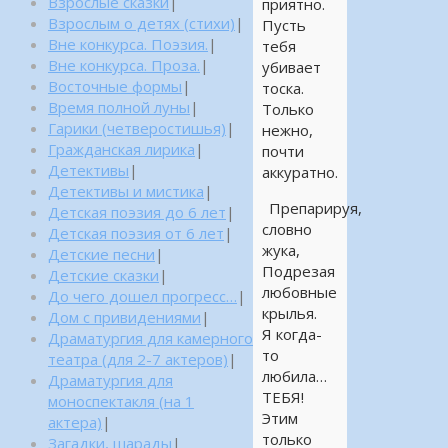
Взрослые сказки
|
приятно.
Взрослым о детях (стихи)
|
Пусть
Вне конкурса. Поэзия.
|
тебя
Вне конкурса. Проза.
|
убивает
Восточные формы
|
тоска.
Время полной луны
|
Только
Гарики (четверостишья)
|
нежно,
Гражданская лирика
|
почти
Детективы
|
аккуратно.
Детективы и мистика
|
Препарируя,
Детская поэзия до 6 лет
|
словно
Детская поэзия от 6 лет
|
жука,
Детские песни
|
Подрезая
Детские сказки
|
любовные
До чего дошел прогресс…
|
крылья.
Дом с привидениями
|
Я когда-
Драматургия для камерного
то
театра (для 2-7 актеров)
|
любила…
Драматургия для
ТЕБЯ!
моноспектакля (на 1
Этим
актера)
|
только
Загадки, шарады
|