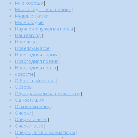
Мне хорошо
|
Мой сосед — волшебник
|
Мудрые сказки
|
Мы молодые
|
Научно-популярная проза
|
Наш взгляд
|
Новеллы
|
Новеллы и эссе
|
Новогодняя лирика
|
Новогодняя поэзия
|
Новогодняя проза
|
новости
|
О большой прозе.
|
Обзоры
|
Обустраиваем нашу планету.
|
Одностишия
|
Открытый жанр
|
Очерки
|
Очерки и эссе.
|
Очерки, эссе
|
Очерки, эссе и миниатюры
|