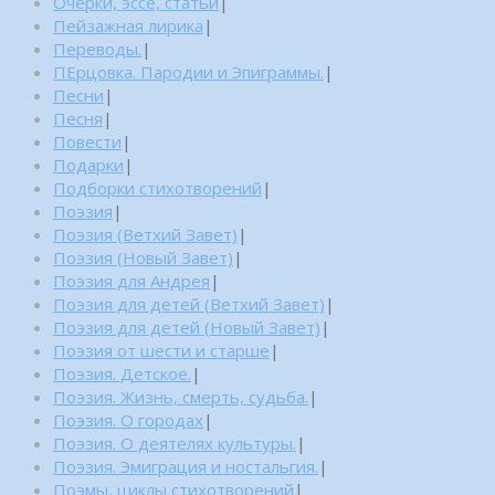
Очерки, эссе, статьи
|
Пейзажная лирика
|
Переводы.
|
ПЕрцовка. Пародии и Эпиграммы.
|
Песни
|
Песня
|
Повести
|
Подарки
|
Подборки стихотворений
|
Поэзия
|
Поэзия (Ветхий Завет)
|
Поэзия (Новый Завет)
|
Поэзия для Андрея
|
Поэзия для детей (Ветхий Завет)
|
Поэзия для детей (Новый Завет)
|
Поэзия от шести и старше
|
Поэзия. Детское.
|
Поэзия. Жизнь, смерть, судьба.
|
Поэзия. О городах
|
Поэзия. О деятелях культуры.
|
Поэзия. Эмиграция и ностальгия.
|
Поэмы, циклы стихотворений
|