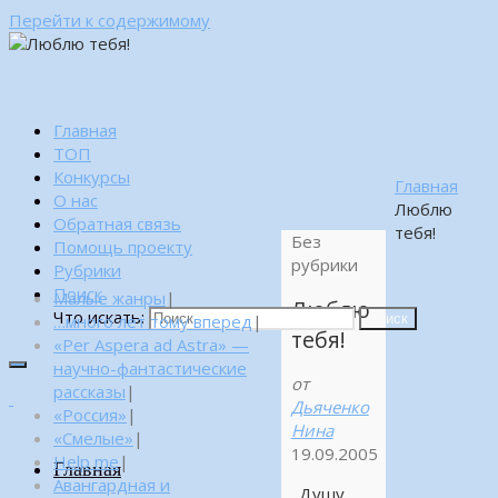
Перейти к содержимому
Главная
ТОП
Конкурсы
Главная
О нас
Люблю
Обратная связь
тебя!
Без
Помощь проекту
рубрики
Рубрики
Поиск
Малые жанры
|
Люблю
Что искать:
…много лет тому вперед
|
Поиск
тебя!
«Per Aspera ad Astra» —
научно-фантастические
от
рассказы
|
Дьяченко
«Россия»
|
Нина
«Смелые»
|
19.09.2005
Help me
|
Главная
Авангардная и
Душу