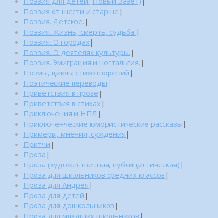
Поэзия для детей (Новый Завет)
|
Поэзия от шести и старше
|
Поэзия. Детское.
|
Поэзия. Жизнь, смерть, судьба.
|
Поэзия. О городах
|
Поэзия. О деятелях культуры.
|
Поэзия. Эмиграция и ностальгия.
|
Поэмы, циклы стихотворений
|
Поэтические переводы
|
Приветствия в прозе
|
Приветствия в стихах
|
Приключения и НПЛ
|
Приключенческие юмористические рассказы
|
Примеры, мнения, суждения
|
Притчи
|
Проза
|
Проза (художественная, публицистическая)
|
Проза для школьников средних классов
|
Проза для Андрея
|
Проза для детей
|
Проза для дошкольников
|
Проза для младших школьников
|