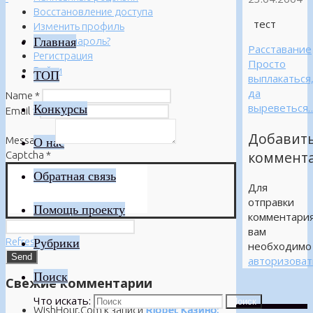
Восстановление доступа
тест
Изменить профиль
Главная
Забыли пароль?
Расставание
Регистрация
Просто
Войти
ТОП
выплакаться
да
Name
*
выреветься
Конкурсы
Email
*
Добавит
Message
*
О нас
коммент
Captcha
*
Обратная связь
Для
отправки
Помощь проекту
комментари
вам
Refresh
Рубрики
необходимо
авторизоват
Поиск
Свежие комментарии
Что искать:
Поиск
WishHour.Com
к записи
Riobet Казино: