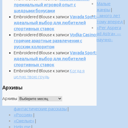
Малые
премиальный игровой опыт с
жанры
|
щедрыми бонусами
…много лет
Embroidered Blouse
к записи
Vavada Sport:
тому вперед
|
идеальный выбор для любителей
«Per Aspera
спортивных ставок
ad Astra» —
Embroidered Blouse
к записи
Vodka Casino:
научно-
горячие азартные развлечения с
русским колоритом
Embroidered Blouse
к записи
Vavada Sport:
идеальный выбор для любителей
спортивных ставок
Embroidered Blouse
к записи
Когда я
целую твою грудь
Архивы
Архивы
фантастические рассказы
|
«Россия»
|
«Смелые»
|
Help me
|