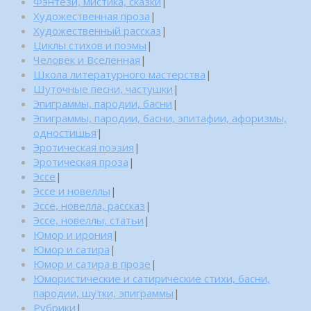
Фэнтези, мистика, сказки
|
Художественная проза
|
Художественный рассказ
|
Циклы стихов и поэмы
|
Человек и Вселенная
|
Школа литературного мастерства
|
Шуточные песни, частушки
|
Эпиграммы, пародии, басни
|
Эпиграммы, пародии, басни, эпитафии, афоризмы,
одностишья
|
Эротическая поэзия
|
Эротическая проза
|
Эссе
|
Эссе и новеллы
|
Эссе, новелла, рассказ
|
Эссе, новеллы, статьи
|
Юмор и ирония
|
Юмор и сатира
|
Юмор и сатира в прозе
|
Юмористические и сатирические стихи, басни,
пародии, шутки, эпиграммы
|
Рубрики
|