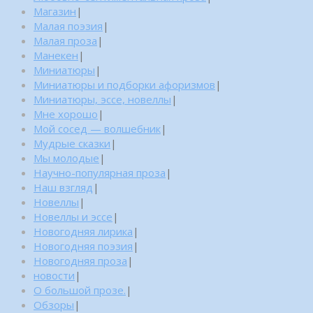
Магазин
|
Малая поэзия
|
Малая проза
|
Манекен
|
Миниатюры
|
Миниатюры и подборки афоризмов
|
Миниатюры, эссе, новеллы
|
Мне хорошо
|
Мой сосед — волшебник
|
Мудрые сказки
|
Мы молодые
|
Научно-популярная проза
|
Наш взгляд
|
Новеллы
|
Новеллы и эссе
|
Новогодняя лирика
|
Новогодняя поэзия
|
Новогодняя проза
|
новости
|
О большой прозе.
|
Обзоры
|