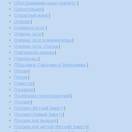
Обустраиваем нашу планету.
|
Одностишия
|
Открытый жанр
|
Очерки
|
Очерки и эссе.
|
Очерки, эссе
|
Очерки, эссе и миниатюры
|
Очерки, эссе, статьи
|
Пейзажная лирика
|
Переводы.
|
ПЕрцовка. Пародии и Эпиграммы.
|
Песни
|
Песня
|
Повести
|
Подарки
|
Подборки стихотворений
|
Поэзия
|
Поэзия (Ветхий Завет)
|
Поэзия (Новый Завет)
|
Поэзия для Андрея
|
Поэзия для детей (Ветхий Завет)
|