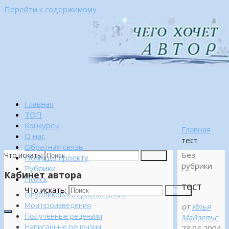
Перейти к содержимому
Главная
ТОП
Конкурсы
Главная
О нас
тест
Обратная связь
Без
Что искать:
Поиск
Помощь проекту
рубрики
Рубрики
Кабинет автора
Поиск
тест
Что искать:
Поиск
Опубликовать произведение
Мои произведения
от
Илья
Полученные рецензии
Майзельс
Написанные рецензии
23.04.2004