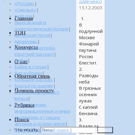
Шевченко
«Россия»
|
15.12.2003
«Смелые»
|
Help me
|
Главная
1.
Авангардная и
В
психоделическая поэзия
|
подлунной
ТОП
Авторская песня
|
Москве
Афоризмы
|
Фонарей
Конкурсы
Байка (миниатюра,
паутина
короткий рассказ)
|
Росою
Байки
|
О нас
блестит.
Байки в стихах
|
2.
Без рубрики
|
Разводы
Обратная связь
Большой рассказ.
|
неба
Братья по разуму
|
В грязных
Помощь проекту
В поисках алмазного
осенних
венца
|
лужах
Рубрики
В поле зрения:
С каплей
информационные и иные
бензина.
материалы от наших
Поиск
3.
авторов и подписчиков
|
Вдали за
Что искать:
Веду собственный поиск.
|
Поиск
окном