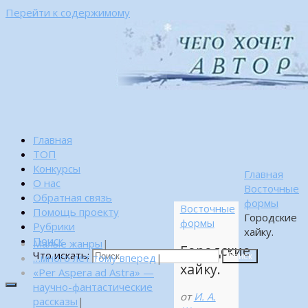
Перейти к содержимому
Главная
ТОП
Конкурсы
Главная
О нас
Восточные
Обратная связь
формы
Восточные
Помощь проекту
Городские
формы
Рубрики
хайку.
Поиск
Малые жанры
|
Городские
Что искать:
…много лет тому вперед
|
Поиск
хайку.
«Per Aspera ad Astra» —
научно-фантастические
от
И. А.
рассказы
|