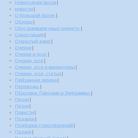
Новогодняя проза
|
новости
|
О большой прозе.
|
Обзоры
|
Обустраиваем нашу планету.
|
Одностишия
|
Открытый жанр
|
Очерки
|
Очерки и эссе.
|
Очерки, эссе
|
Очерки, эссе и миниатюры
|
Очерки, эссе, статьи
|
Пейзажная лирика
|
Переводы.
|
ПЕрцовка. Пародии и Эпиграммы.
|
Песни
|
Песня
|
Повести
|
Подарки
|
Подборки стихотворений
|
Поэзия
|
Поэзия (Ветхий Завет)
|