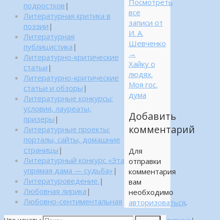
Посмотреть
подростков
|
все
Литературная критика в
записи от
поэзии
|
И. А.
Литературная
Шевченко
публицистика
|
→
Литературно-критические
Хайку о
статьи
|
людях.
Литературно-критические
Моя гос.
статьи и обзоры
|
дума
Литературные конкурсы:
условия, лауреаты,
Добавить
призеры
|
комментарий
Литературные проекты:
порталы, сайты, домашние
страницы
|
Для
Литературный конкурс «Эта
отправки
упрямая дама — судьба»
|
комментария
Литературоведение.
|
вам
Любовная лирика
|
необходимо
Любовно-сентиментальная
авторизоваться
.
лирика
|