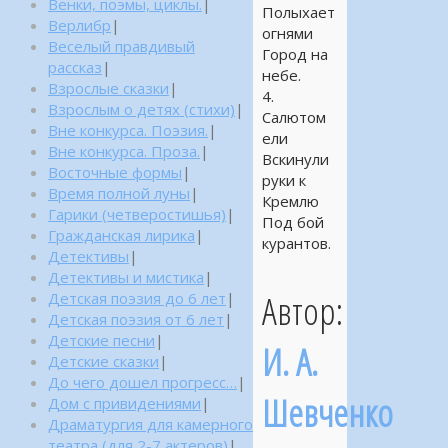
Венки, поэмы, циклы.
|
Полыхает
Верлибр
|
огнями
Веселый правдивый
Город на
рассказ
|
небе.
Взрослые сказки
|
4.
Взрослым о детях (стихи)
|
Салютом
Вне конкурса. Поэзия.
|
ели
Вне конкурса. Проза.
|
Вскинули
Восточные формы
|
руки к
Время полной луны
|
Кремлю
Гарики (четверостишья)
|
Под бой
Гражданская лирика
|
курантов.
Детективы
|
Детективы и мистика
|
Автор:
Детская поэзия до 6 лет
|
Детская поэзия от 6 лет
|
Детские песни
|
И. А.
Детские сказки
|
До чего дошел прогресс…
|
Шевченко
Дом с привидениями
|
Драматургия для камерного
театра (для 2-7 актеров)
|