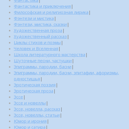
Фантастика и приключения
|
Философская и религиозная лирика
|
Фэнтези и мистика
|
Фэнтези, мистика, сказки
|
Художественная проза
|
Художественный рассказ
|
Циклы стихов и поэмы
|
Человек и Вселенная
|
Школа литературного мастерства
|
Шуточные песни, частушки
|
Эпиграммы, пародии, басни
|
Эпиграммы, пародии, басни, эпитафии, афоризмы,
одностишья
|
Эротическая поэзия
|
Эротическая проза
|
Эссе
|
Эссе и новеллы
|
Эссе, новелла, рассказ
|
Эссе, новеллы, статьи
|
Юмор и ирония
|
Юмор и сатира
|