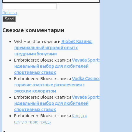
Refresh
Свежие комментарии
WishHour.Com
к записи
Riobet Казино:
премиальный игровой опыт с
щедрыми бонусами
Embroidered Blouse
к записи
Vavada Sport:
идеальный выбор для любителей
спортивных ставок
Embroidered Blouse
к записи
Vodka Casino:
горячие азартные развлечения с
русским колоритом
Embroidered Blouse
к записи
Vavada Sport:
идеальный выбор для любителей
спортивных ставок
Embroidered Blouse
к записи
Когда я
целую твою грудь