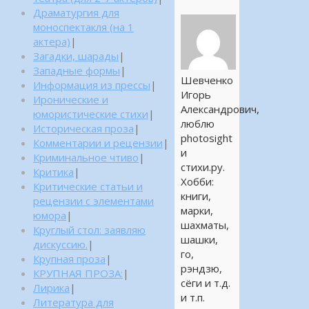
Драматургия для
моноспектакля (на 1
актера)
|
Загадки, шарады
|
Западные формы
|
Шевченко
Информация из прессы
|
Игорь
Иронические и
Александрович,
юмористические стихи
|
люблю
Историческая проза
|
photosight
Комментарии и рецензии
|
и
Криминальное чтиво
|
стихи.ру.
Критика
|
Хобби:
Критические статьи и
книги,
рецензии с элементами
марки,
юмора
|
шахматы,
Круглый стол: заявляю
шашки,
дискуссию.
|
го,
Крупная проза
|
рэндзю,
КРУПНАЯ ПРОЗА:
|
сёги и т.д.
Лирика
|
и т.п.
Литература для