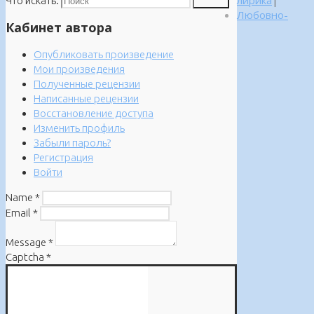
Что искать:
Поиск
Любовно-
Кабинет автора
Опубликовать произведение
Мои произведения
Полученные рецензии
Написанные рецензии
Восстановление доступа
Изменить профиль
Забыли пароль?
Регистрация
Войти
Name
*
Email
*
Message
*
Captcha
*