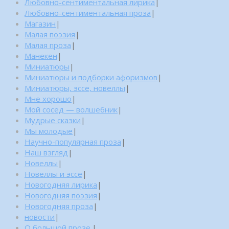
Любовно-сентиментальная лирика
|
Любовно-сентиментальная проза
|
Магазин
|
Малая поэзия
|
Малая проза
|
Манекен
|
Миниатюры
|
Миниатюры и подборки афоризмов
|
Миниатюры, эссе, новеллы
|
Мне хорошо
|
Мой сосед — волшебник
|
Мудрые сказки
|
Мы молодые
|
Научно-популярная проза
|
Наш взгляд
|
Новеллы
|
Новеллы и эссе
|
Новогодняя лирика
|
Новогодняя поэзия
|
Новогодняя проза
|
новости
|
О большой прозе.
|