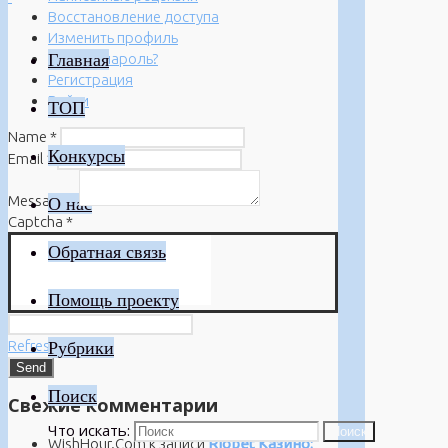
Восстановление доступа
Изменить профиль
Главная
Забыли пароль?
Регистрация
Войти
ТОП
Name
*
Конкурсы
Email
*
Message
*
О нас
Captcha
*
Обратная связь
Помощь проекту
Refresh
Рубрики
Поиск
Свежие комментарии
Что искать:
Поиск
WishHour.Com
к записи
Riobet Казино: