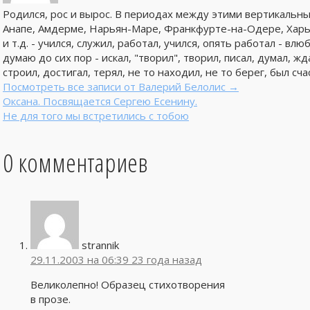
Родился, рос и вырос. В периодах между этими вертикальны
Анапе, Амдерме, Нарьян-Маре, Франкфурте-на-Одере, Харьк
и т.д. - учился, служил, работал, учился, опять работал - вл
думаю до сих пор - искал, "творил", творил, писал, думал, ждал
строил, достигал, терял, не то находил, не то берег, был сча
Посмотреть все записи от Валерий Белолис
→
Оксана. Посвящается Сергею Есенину.
Не для того мы встретились с тобою
0 комментариев
strannik
29.11.2003 на 06:39
23 года назад
Великолепно! Образец стихотворения
в прозе.