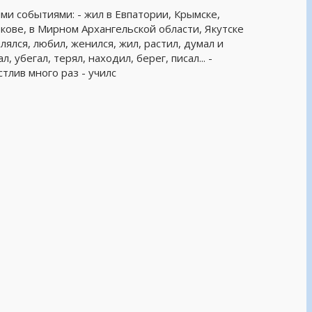
ми событиями: - жил в Евпатории, Крымске,
ове, в Мирном Архангельской области, Якутске
юблялся, любил, женился, жил, растил, думал и
, убегал, терял, находил, берег, писал... -
стлив много раз - училс