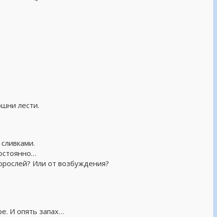
ршни лести.
 сливками.
Постоянно…
дорослей? Или от возбуждения?
е. И опять запах…