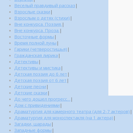
Веселый правдивый рассказ
|
Взрослые сказки
|
Взрослым о детях (стихи)
|
Вне конкурса. Поэзия.
|
Вне конкурса. Проза.
|
Восточные формы
|
Время полной луны
|
Гарики (четверостишья)
|
Гражданская лирика
|
Детективы
|
Детективы и мистика
|
Детская поэзия до 6 лет
|
Детская поэзия от 6 лет
|
Детские песни
|
Детские сказки
|
До чего дошел прогресс…
|
Дом с привидениями
|
Драматургия для камерного театра (для 2-7 актеров)
|
Драматургия для моноспектакля (на 1 актера)
|
Загадки, шарады
|
Западные формы
|