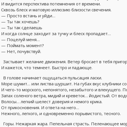
И видится перспектива потемнения от времени.
Сквозь блеск и матовую иллюзию близости свечения.
— Просто встань и уйди…
— Ты так хочешь?
— Ты так сделаешь
И когда солнце заходит за тучку и блеск пропадает…
— Поцелуй меня…
— Поймать момент?
— Нет, почувствуй.
Застывает желание движения. Ветер бросает в тебя приго
И кажется, что темнеет. Быстро и падающе.
В голове начинает ощущаться пульсация ласки.
Море шумит… или листва шуршит. На губах вкус клубники со
И чего-то морского, непонятого, незабытого и влекущего. 
Запах соленого ветра, мидий и креветок… йодистый. От во
Волосы… легкий шелест доверия и немого крика.
От прикосновения. И ответа на него…
Нежного, легкого, и одновременно порывистого, тесного.
Горы. Нежаркая жара. Пепельная страсть. Пеленающее мор