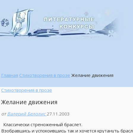
Главная
Стихотворения в прозе
Желание движения
Стихотворения в прозе
Желание движения
от
Валерий Белолис
27.11.2003
Классически стреноженный браслет.
Взобравшись и успокоившись так и хочется крутануть брасл