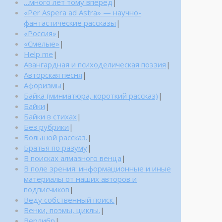
…много лет тому вперед
|
«Per Aspera ad Astra» — научно-
фантастические рассказы
|
«Россия»
|
«Смелые»
|
Help me
|
Авангардная и психоделическая поэзия
|
Авторская песня
|
Афоризмы
|
Байка (миниатюра, короткий рассказ)
|
Байки
|
Байки в стихах
|
Без рубрики
|
Большой рассказ.
|
Братья по разуму
|
В поисках алмазного венца
|
В поле зрения: информационные и иные
материалы от наших авторов и
подписчиков
|
Веду собственный поиск.
|
Венки, поэмы, циклы.
|
Верлибр
|