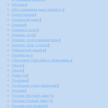
Обзоры
|
Обустраиваем нашу планету.
|
Одностишия
|
Открытый жанр
|
Очерки
|
Очерки и эссе.
|
Очерки, эссе
|
Очерки, эссе и миниатюры
|
Очерки, эссе, статьи
|
Пейзажная лирика
|
Переводы.
|
ПЕрцовка. Пародии и Эпиграммы.
|
Песни
|
Песня
|
Повести
|
Подарки
|
Подборки стихотворений
|
Поэзия
|
Поэзия (Ветхий Завет)
|
Поэзия (Новый Завет)
|
Поэзия для Андрея
|