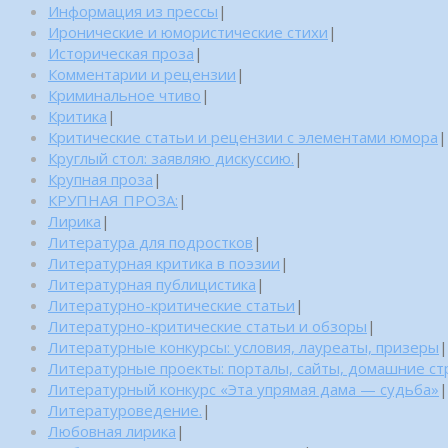
Информация из прессы
|
Иронические и юмористические стихи
|
Историческая проза
|
Комментарии и рецензии
|
Криминальное чтиво
|
Критика
|
Критические статьи и рецензии с элементами юмора
|
Круглый стол: заявляю дискуссию.
|
Крупная проза
|
КРУПНАЯ ПРОЗА:
|
Лирика
|
Литература для подростков
|
Литературная критика в поэзии
|
Литературная публицистика
|
Литературно-критические статьи
|
Литературно-критические статьи и обзоры
|
Литературные конкурсы: условия, лауреаты, призеры
|
Литературные проекты: порталы, сайты, домашние с
Литературный конкурс «Эта упрямая дама — судьба»
|
Литературоведение.
|
Любовная лирика
|