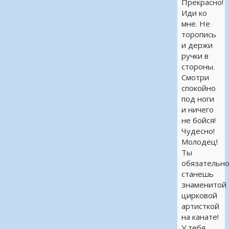
Прекрасно!
Иди ко
мне. Не
торопись
и держи
ручки в
стороны.
Смотри
спокойно
под ноги
и ничего
не бойся!
Чудесно!
Молодец!
Ты
обязательн
станешь
знаменитой
цирковой
артисткой
на канате!
У тебя