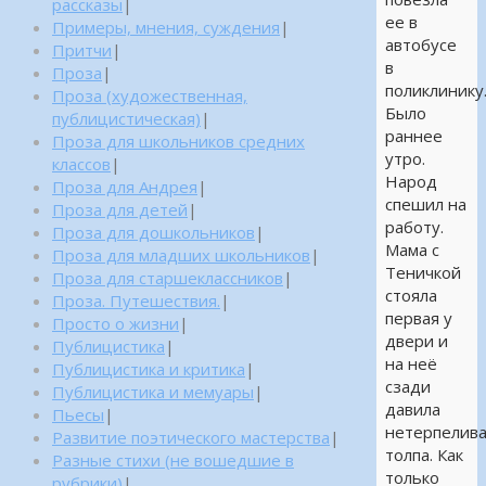
рассказы
|
ее в
Примеры, мнения, суждения
|
автобусе
Притчи
|
в
Проза
|
поликлинику
Проза (художественная,
Было
публицистическая)
|
раннее
Проза для школьников средних
утро.
классов
|
Народ
Проза для Андрея
|
спешил на
Проза для детей
|
работу.
Проза для дошкольников
|
Мама с
Проза для младших школьников
|
Теничкой
Проза для старшеклассников
|
стояла
Проза. Путешествия.
|
первая у
Просто о жизни
|
двери и
Публицистика
|
на неё
Публицистика и критика
|
сзади
Публицистика и мемуары
|
давила
Пьесы
|
нетерпелив
Развитие поэтического мастерства
|
толпа. Как
Разные стихи (не вошедшие в
только
рубрики)
|