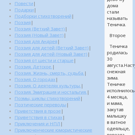
Повести
|
дома
Подарки
|
стали
Подборки стихотворений
|
называть
Поэзия
|
Теничка.
Поэзия (Ветхий Завет)
|
Поэзия (Новый Завет)
|
Второе
Поэзия для Андрея
|
Теничка
Поэзия для детей (Ветхий Завет)
|
родилась
Поэзия для детей (Новый Завет)
|
30
Поэзия от шести и старше
|
августа.Нас
Поэзия. Детское.
|
снежная
Поэзия. Жизнь, смерть, судьба.
|
зима.
Поэзия. О городах
|
Теничке
Поэзия. О деятелях культуры.
|
исполнилось
Поэзия. Эмиграция и ностальгия.
|
4 месяца,
Поэмы, циклы стихотворений
|
и мама,
Поэтические переводы
|
закутав
Приветствия в прозе
|
малышку
Приветствия в стихах
|
в ватное
Приключения и НПЛ
|
одеяльце,
Приключенческие юмористические
повезла