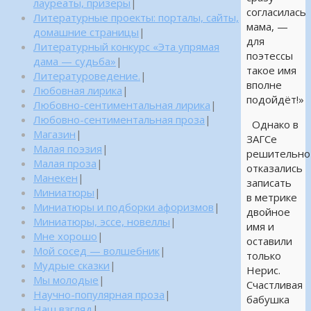
лауреаты, призеры
|
согласилась
Литературные проекты: порталы, сайты,
мама, —
домашние страницы
|
для
Литературный конкурс «Эта упрямая
поэтессы
дама — судьба»
|
такое имя
Литературоведение.
|
вполне
Любовная лирика
|
подойдёт!»
Любовно-сентиментальная лирика
|
Любовно-сентиментальная проза
|
Однако в
Магазин
|
ЗАГСе
Малая поэзия
|
решительно
Малая проза
|
отказались
Манекен
|
записать
Миниатюры
|
в метрике
Миниатюры и подборки афоризмов
|
двойное
Миниатюры, эссе, новеллы
|
имя и
Мне хорошо
|
оставили
Мой сосед — волшебник
|
только
Мудрые сказки
|
Нерис.
Мы молодые
|
Счастливая
Научно-популярная проза
|
бабушка
Наш взгляд
|