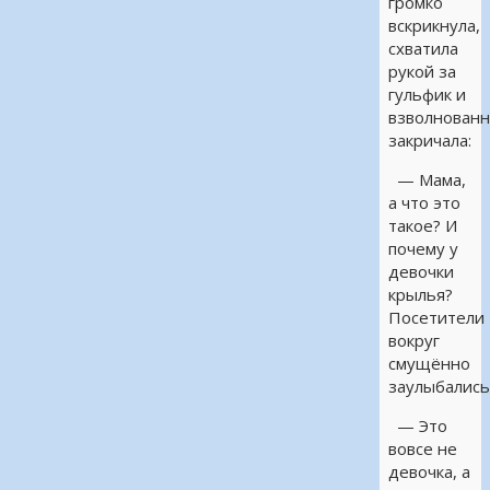
громко
вскрикнула,
схватила
рукой за
гульфик и
взволнован
закричала:
— Мама,
а что это
такое? И
почему у
девочки
крылья?
Посетители
вокруг
смущённо
заулыбались
— Это
вовсе не
девочка, а