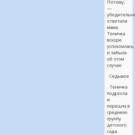
Потому,
—
убедительн
ответила
мама.
Теничка
вскоре
успокоилась
и забыла
об этом
случае.
Седьмое
Теничка
подросла
и
перешла в
среднюю
группу
детского
сада.