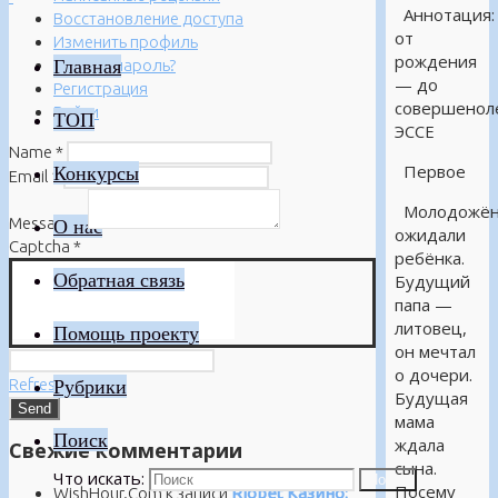
Аннотация:
Восстановление доступа
от
Изменить профиль
рождения
Главная
Забыли пароль?
— до
Регистрация
совершенол
Войти
ТОП
ЭССЕ
Name
*
Первое
Конкурсы
Email
*
Молодожё
Message
*
О нас
ожидали
Captcha
*
ребёнка.
Обратная связь
Будущий
папа —
литовец,
Помощь проекту
он мечтал
о дочери.
Refresh
Рубрики
Будущая
мама
Поиск
ждала
Свежие комментарии
сына.
Что искать:
Поиск
Посему
WishHour.Com
к записи
Riobet Казино: