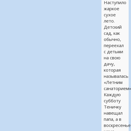
Наступило
жаркое
сухое
лето.
Детский
сад, как
обычно,
переехал
с детьми
на свою
дачу,
которая
называлась
«Летним
санаторием»
Каждую
субботу
Теничку
навещал
папа, а в
воскресенье