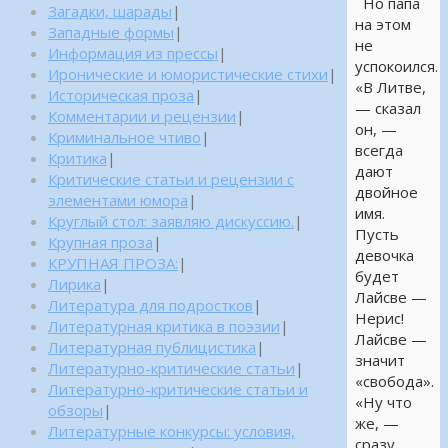
Но папа
Загадки, шарады
|
на этом
Западные формы
|
не
Информация из прессы
|
успокоился.
Иронические и юмористические стихи
|
«В Литве,
Историческая проза
|
— сказал
Комментарии и рецензии
|
он, —
Криминальное чтиво
|
всегда
Критика
|
дают
Критические статьи и рецензии с
двойное
элементами юмора
|
имя.
Круглый стол: заявляю дискуссию.
|
Пусть
Крупная проза
|
девочка
КРУПНАЯ ПРОЗА:
|
будет
Лирика
|
Лайсве —
Литература для подростков
|
Нерис!
Литературная критика в поэзии
|
Лайсве —
Литературная публицистика
|
значит
Литературно-критические статьи
|
«свобода».
Литературно-критические статьи и
«Ну что
обзоры
|
же, —
Литературные конкурсы: условия,
сразу