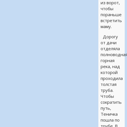
из ворот,
чтобы
пораньше
встретить
маму.
Дорогу
от дачи
отделяла
полноводна
горная
река, над
которой
проходила
толстая
труба.
Чтобы
сократить
путь,
Теничка
пошла по
трубе. В