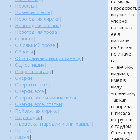
не могла
Новеллы
|
нарадоватьс
Новеллы и эссе
|
внучке, но
Новогодняя лирика
|
упорно
Новогодняя поэзия
|
называла
Новогодняя проза
|
её в
новости
|
письмах
О большой прозе.
|
из Литвы
Обзоры
|
не иначе
Обустраиваем нашу планету.
|
как
Одностишия
|
«Тенчик»,
Открытый жанр
|
видимо,
Очерки
|
имея в
Очерки и эссе.
|
виду
Очерки, эссе
|
«птенчик»,
Очерки, эссе и миниатюры
|
так как
Очерки, эссе, статьи
|
говорила
Пейзажная лирика
|
и писала
Переводы.
|
по-русски
ПЕрцовка. Пародии и Эпиграммы.
|
с трудом.
Песни
|
С тех пор
Песня
|
девочку