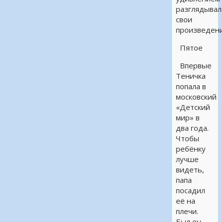
разглядывал
свои
произведени
Пятое
Впервые
Теничка
попала в
московский
«Детский
мир» в
два года.
Чтобы
ребёнку
лучше
видеть,
папа
посадил
её на
плечи.
Был он