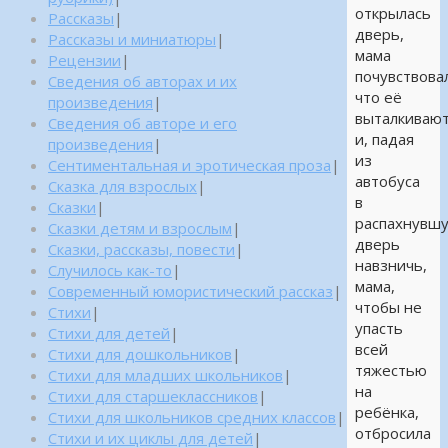
открылась
Рассказы
|
дверь,
Рассказы и миниатюры
|
мама
Рецензии
|
почувствова
Сведения об авторах и их
что её
произведения
|
выталкиваю
Сведения об авторе и его
и, падая
произведения
|
из
Сентиментальная и эротическая проза
|
автобуса
Сказка для взрослых
|
в
Сказки
|
распахнувш
Сказки детям и взрослым
|
дверь
Сказки, рассказы, повести
|
навзничь,
Случилось как-то
|
мама,
Современный юмористический рассказ
|
чтобы не
Стихи
|
упасть
Стихи для детей
|
всей
Стихи для дошкольников
|
тяжестью
Стихи для младших школьников
|
на
Стихи для старшеклассников
|
ребёнка,
Стихи для школьников средних классов
|
отбросила
Стихи и их циклы для детей
|