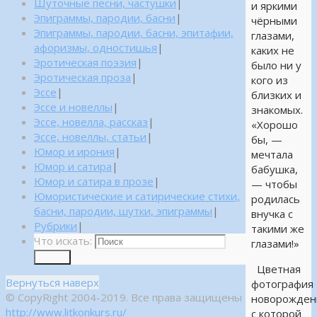
Шуточные песни, частушки
|
и яркими
Эпиграммы, пародии, басни
|
чёрными
Эпиграммы, пародии, басни, эпитафии,
глазами,
афоризмы, одностишья
|
каких не
Эротическая поэзия
|
было ни у
Эротическая проза
|
кого из
Эссе
|
близких и
Эссе и новеллы
|
знакомых.
Эссе, новелла, рассказ
|
«Хорошо
Эссе, новеллы, статьи
|
бы, —
Юмор и ирония
|
мечтала
Юмор и сатира
|
бабушка,
Юмор и сатира в прозе
|
— чтобы
Юмористические и сатирические стихи,
родилась
басни, пародии, шутки, эпиграммы
|
внучка с
Рубрики
|
такими же
Что искать:
глазами!»
Поиск
Цветная
Вернуться наверх
фотография
© CopyRight 2004-2019. Все права защищены
новорожден
http://www.litkonkurs.ru/
с которой