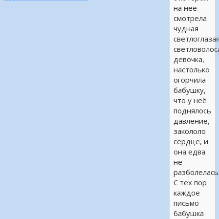
на неё
смотрела
чудная
светлоглазая
светловолос
девочка,
настолько
огорчила
бабушку,
что у неё
поднялось
давление,
закололо
сердце, и
она едва
не
разболелась
С тех пор
каждое
письмо
бабушка