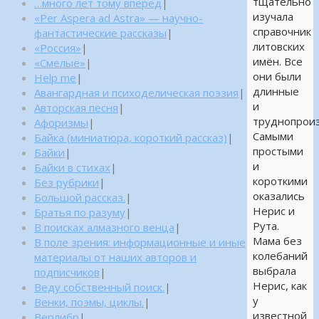
тщательно
…много лет тому вперед
|
изучала
«Per Aspera ad Astra» — научно-
справочник
фантастические рассказы
|
литовских
«Россия»
|
имён. Все
«Смелые»
|
они были
Help me
|
длинные
Авангардная и психоделическая поэзия
|
и
Авторская песня
|
труднопрои
Афоризмы
|
Самыми
Байка (миниатюра, короткий рассказ)
|
простыми
Байки
|
и
Байки в стихах
|
короткими
Без рубрики
|
оказались
Большой рассказ.
|
Нерис и
Братья по разуму
|
Рута.
В поисках алмазного венца
|
Мама без
В поле зрения: информационные и иные
колебаний
материалы от наших авторов и
выбрала
подписчиков
|
Нерис, как
Веду собственный поиск.
|
у
Венки, поэмы, циклы.
|
известной
Верлибр
|