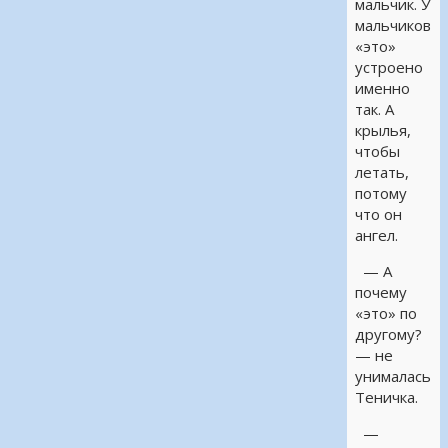
мальчик. У
мальчиков
«это»
устроено
именно
так. А
крылья,
чтобы
летать,
потому
что он
ангел.
— А
почему
«это» по
другому?
— не
унималась
Теничка.
—