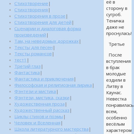
её в
Стихотворение
|
сторону в
Стихотворения
|
сугроб.
Стихотворения в прозе
|
Теничка
Стихотворения для детей
|
даже не
Сценарии и диалоговая форма
проснулась!
произведений
|
Там, на неведомых дорожках
|
Третье
Тексты для песен
|
Тексты романсов
|
После
тест1
|
вступления
Третий глаз
|
в брак
Фантастика
|
молодые
Фантастика и приключения
|
ездили в
Философская и религиозная лирика
|
Литву в
Фэнтези и мистика
|
Каунас.
Фэнтези, мистика, сказки
|
Невестка
Художественная проза
|
понравилась
Художественный рассказ
|
всем,
Циклы стихов и поэмы
|
особенно
Человек и Вселенная
|
весёлым
Школа литературного мастерства
|
характером