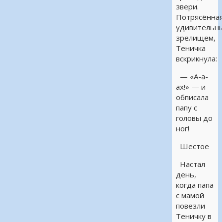
звери.
Потрясённа
удивительн
зрелищем,
Теничка
вскрикнула:
— «А-а-
ах!» — и
обписала
папу с
головы до
ног!
Шестое
Настал
день,
когда папа
с мамой
повезли
Теничку в