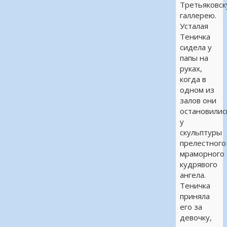
Третьяковс
галлерею.
Усталая
Теничка
сидела у
папы на
руках,
когда в
одном из
залов они
остановилис
у
скульптуры
прелестного
мраморного
кудрявого
ангела.
Теничка
приняла
его за
девочку,