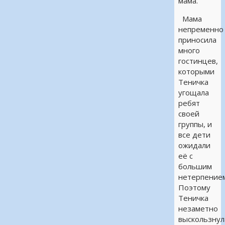
мама.
Мама
непременно
приносила
много
гостинцев,
которыми
Теничка
угощала
ребят
своей
группы, и
все дети
ожидали
её с
большим
нетерпением
Поэтому
Теничка
незаметно
выскользнул