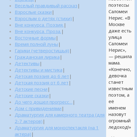
поэтессы
Веселый правдивый рассказ
|
Саломеи
Взрослые сказки
|
Нерис. «В
Взрослым о детях (стихи)
|
Москве
Вне конкурса. Поэзия.
|
даже есть
Вне конкурса. Проза.
|
улица
Восточные формы
|
Саломеи
Время полной луны
|
Нерис»,
Гарики (четверостишья)
|
— решила
Гражданская лирика
|
мама.
Детективы
|
«Конечно,
Детективы и мистика
|
девочка
Детская поэзия до 6 лет
|
станет
Детская поэзия от 6 лет
|
известным
Детские песни
|
поэтом, а
Детские сказки
|
её
До чего дошел прогресс…
|
именем
Дом с привидениями
|
назовут
Драматургия для камерного театра (для
огромный
2-7 актеров)
|
ледоход!»
Драматургия для моноспектакля (на 1
актера)
|