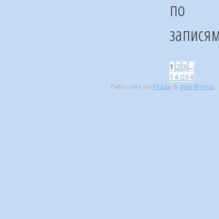
по
запися
1
2
3
…
14 034
Работает на
Fluida
&
WordPress.