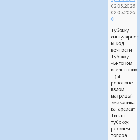
02.05.2026
02.05.2026
0
Тубокку-
сингулярнос
ы-код
вечности
Тубокку-
«ы-геном
вселенной»
(Ы-
резонанс:
взлом
матрицы)
«механика
катарсиса»
Титан-
тубокку:
реквием
топора