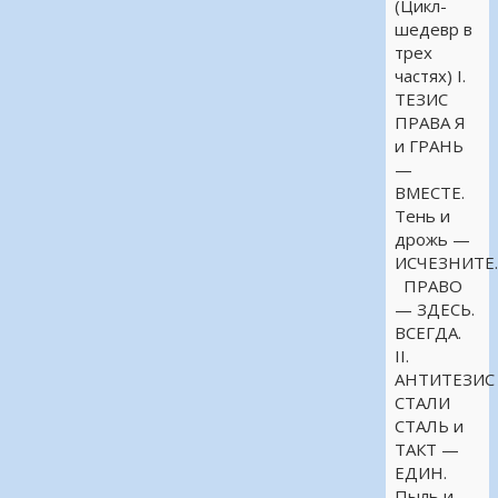
(Цикл-
шедевр в
трех
частях) I.
ТЕЗИС
ПРАВА Я
и ГРАНЬ
—
ВМЕСТЕ.
Тень и
дрожь —
ИСЧЕЗНИТЕ
ПРАВО
— ЗДЕСЬ.
ВСЕГДА.
II.
АНТИТЕЗИС
СТАЛИ
СТАЛЬ и
ТАКТ —
ЕДИН.
Пыль и …