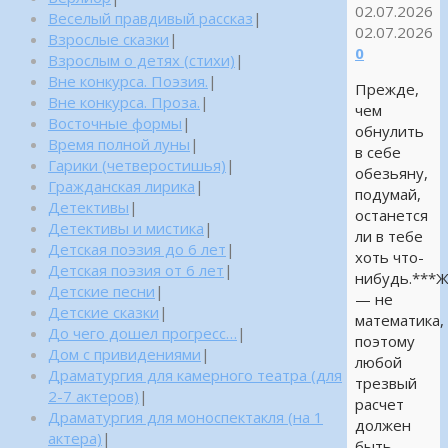
02.07.2026
Веселый правдивый рассказ
|
02.07.2026
Взрослые сказки
|
0
Взрослым о детях (стихи)
|
Вне конкурса. Поэзия.
|
Прежде,
Вне конкурса. Проза.
|
чем
Восточные формы
|
обнулить
Время полной луны
|
в себе
Гарики (четверостишья)
|
обезьяну,
Гражданская лирика
|
подумай,
Детективы
|
останется
Детективы и мистика
|
ли в тебе
Детская поэзия до 6 лет
|
хоть что-
Детская поэзия от 6 лет
|
нибудь.***
Детские песни
|
— не
Детские сказки
|
математика,
До чего дошел прогресс…
|
поэтому
Дом с привидениями
|
любой
Драматургия для камерного театра (для
трезвый
2-7 актеров)
|
расчет
Драматургия для моноспектакля (на 1
должен
актера)
|
быть