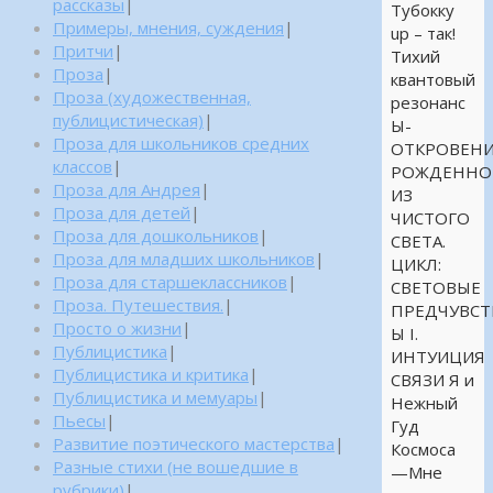
рассказы
|
Тубокку
Примеры, мнения, суждения
|
up – так!
Притчи
|
Тихий
Проза
|
квантовый
Проза (художественная,
резонанс
публицистическая)
|
Ы-
Проза для школьников средних
ОТКРОВЕНИ
классов
|
РОЖДЕННО
Проза для Андрея
|
ИЗ
Проза для детей
|
ЧИСТОГО
Проза для дошкольников
|
СВЕТА.
Проза для младших школьников
|
ЦИКЛ:
Проза для старшеклассников
|
СВЕТОВЫЕ
Проза. Путешествия.
|
ПРЕДЧУВСТ
Просто о жизни
|
Ы I.
Публицистика
|
ИНТУИЦИЯ
Публицистика и критика
|
СВЯЗИ Я и
Публицистика и мемуары
|
Нежный
Пьесы
|
Гуд
Развитие поэтического мастерства
|
Космоса
Разные стихи (не вошедшие в
—Мне
рубрики)
|