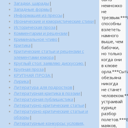
Загадки, шарады
|
немножко
Западные формы
|
не
Информация из прессы
|
трезвым.**
Иронические и юмористические стихи
|
способны
Историческая проза
|
взлететь
Комментарии и рецензии
|
намного
Криминальное чтиво
|
выше, чем
Критика
|
бабочки,
Критические статьи и рецензии с
но только
элементами юмора
|
когда они
Круглый стол: заявляю дискуссию.
|
в клюве
Крупная проза
|
орла.***Сыт
КРУПНАЯ ПРОЗА:
|
обезьяна
Лирика
|
никогда
Литература для подростков
|
не станет
Литературная критика в поэзии
|
человеком.*
Литературная публицистика
|
устраивай
Литературно-критические статьи
|
курице
Литературно-критические статьи и
разбор
обзоры
|
полетов.***
Литературные конкурсы: условия,
маяков,