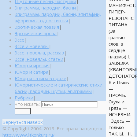
Шуточные песни, частушки
|
МАНИФЕСТ:
Эпиграммы, пародии, басни
|
ГИПЕР-
Эпиграммы, пародии, басни, эпитафии,
РЕЗОНАНС
афоризмы, одностишья
|
ТИТАНА
Эротическая поэзия
|
(За
Эротическая проза
|
гранью
Эссе
|
слов, в
Эссе и новеллы
|
сердце
Эссе, новелла, рассказ
|
плазмы) I.
Эссе, новеллы, статьи
|
ЗАВЯЗКА
Юмор и ирония
|
(КВАНТОВЫ
Юмор и сатира
|
ДЕТОНАТОР
Юмор и сатира в прозе
|
Я и Пыль
Юмористические и сатирические стихи,
—
басни, пародии, шутки, эпиграммы
|
ПРОЧЬ.
Рубрики
|
Скука и
Что искать:
Грязь —
Поиск
ИСЧЕЗНИ.
Здесь —
Вернуться наверх
только
© CopyRight 2004-2019. Все права защищены
ТАК. Ы. II.
http://www.litkonkurs.ru/