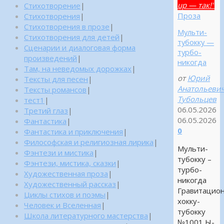
up — так!"
Стихотворение
|
Проза
Стихотворения
|
Стихотворения в прозе
|
Мульти-
Стихотворения для детей
|
тубокку —
Сценарии и диалоговая форма
турбо-
произведений
|
никогда
Там, на неведомых дорожках
|
от
Юрий
Тексты для песен
|
Анатольеви
Тексты романсов
|
Тубольцев
тест1
|
06.05.2026
Третий глаз
|
06.05.2026
Фантастика
|
0
Фантастика и приключения
|
Философская и религиозная лирика
|
Мульти-
Фэнтези и мистика
|
тубокку –
Фэнтези, мистика, сказки
|
турбо-
Художественная проза
|
никогда
Художественный рассказ
|
Гравитацио
Циклы стихов и поэмы
|
хокку-
Человек и Вселенная
|
тубокку
Школа литературного мастерства
|
№1001 Ы-