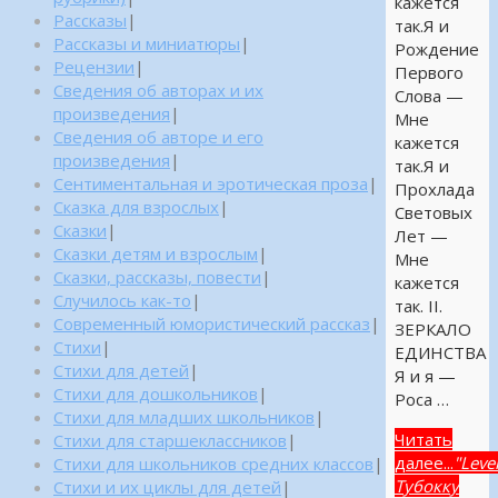
кажется
Рассказы
|
так.Я и
Рассказы и миниатюры
|
Рождение
Рецензии
|
Первого
Сведения об авторах и их
Слова —
произведения
|
Мне
Сведения об авторе и его
кажется
произведения
|
так.Я и
Сентиментальная и эротическая проза
|
Прохлада
Сказка для взрослых
|
Световых
Сказки
|
Лет —
Сказки детям и взрослым
|
Мне
Сказки, рассказы, повести
|
кажется
Случилось как-то
|
так. II.
Современный юмористический рассказ
|
ЗЕРКАЛО
Стихи
|
ЕДИНСТВА
Стихи для детей
|
Я и я —
Стихи для дошкольников
|
Роса …
Стихи для младших школьников
|
Читать
Стихи для старшеклассников
|
далее...
"Leve
Стихи для школьников средних классов
|
Тубокку
Стихи и их циклы для детей
|