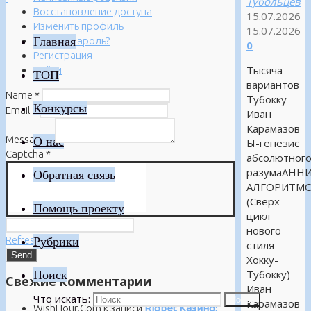
Тубольцев
Восстановление доступа
15.07.2026
Изменить профиль
15.07.2026
Главная
Забыли пароль?
0
Регистрация
Тысяча
Войти
ТОП
вариантов
Name
*
Тубокку
Конкурсы
Email
*
Иван
Карамазов
Message
*
О нас
Ы-генезис
Captcha
*
абсолютног
разумаАНН
Обратная связь
АЛГОРИТМ
(Сверх-
Помощь проекту
цикл
нового
Refresh
Рубрики
стиля
Хокку-
Поиск
Тубокку)
Свежие комментарии
Иван
Что искать:
Поиск
Карамазов
WishHour.Com
к записи
Riobet Казино: