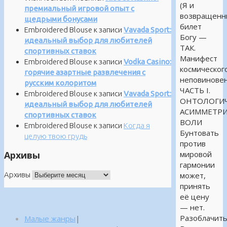
(Я и
премиальный игровой опыт с
возвращенн
щедрыми бонусами
билет
Embroidered Blouse
к записи
Vavada Sport:
Богу —
идеальный выбор для любителей
ТАК.
спортивных ставок
Манифест
Embroidered Blouse
к записи
Vodka Casino:
космическог
горячие азартные развлечения с
неповиновен
русским колоритом
ЧАСТЬ I.
Embroidered Blouse
к записи
Vavada Sport:
ОНТОЛОГИЧ
идеальный выбор для любителей
АСИММЕТР
спортивных ставок
ВОЛИ
Embroidered Blouse
к записи
Когда я
Бунтовать
целую твою грудь
против
Архивы
мировой
гармонии
Архивы
может,
принять
её цену
— нет.
Разоблачит
Малые жанры
|