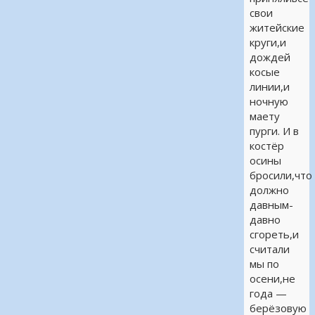
свои
житейские
круги,и
дождей
косые
линии,и
ночную
маету
пурги. И в
костёр
осины
бросили,что
должно
давным-
давно
сгореть,и
считали
мы по
осени,не
года —
берёзовую