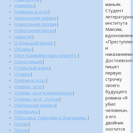
маньяк.
Новеллы
|
Студент
Новеллы и эссе
|
литературно
Новогодняя лирика
|
института
Новогодняя поэзия
|
Максим,
Новогодняя проза
|
вдохновлен
новости
|
«Преступле
О большой прозе.
|
и
Обзоры
|
наказанием
Обустраиваем нашу планету.
|
Достоевског
Одностишия
|
пишет
Открытый жанр
|
первую
Очерки
|
строчку
Очерки и эссе.
|
своего
Очерки, эссе
|
будущего
Очерки, эссе и миниатюры
|
романа «Я
Очерки, эссе, статьи
|
убил
Пейзажная лирика
|
человека»,
Переводы.
|
а его
ПЕрцовка. Пародии и Эпиграммы.
|
двойник
Песни
|
охотится
Песня
|