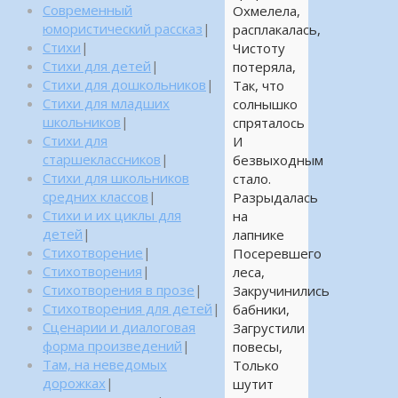
Современный
Охмелела,
юмористический рассказ
|
расплакалась,
Стихи
|
Чистоту
Стихи для детей
|
потеряла,
Стихи для дошкольников
|
Так, что
Стихи для младших
солнышко
школьников
|
спряталось
Стихи для
И
старшеклассников
|
безвыходным
Стихи для школьников
стало.
средних классов
|
Разрыдалась
Стихи и их циклы для
на
детей
|
лапнике
Стихотворение
|
Посеревшего
Стихотворения
|
леса,
Стихотворения в прозе
|
Закручинились
Стихотворения для детей
|
бабники,
Сценарии и диалоговая
Загрустили
форма произведений
|
повесы,
Там, на неведомых
Только
дорожках
|
шутит