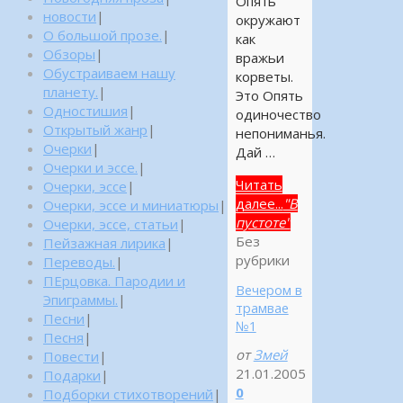
Опять
новости
|
окружают
О большой прозе.
|
как
Обзоры
|
вражьи
Обустраиваем нашу
корветы.
планету.
|
Это Опять
Одностишия
|
одиночество
Открытый жанр
|
непониманья.
Очерки
|
Дай …
Очерки и эссе.
|
Читать
Очерки, эссе
|
далее...
"В
Очерки, эссе и миниатюры
|
пустоте"
Очерки, эссе, статьи
|
Без
Пейзажная лирика
|
рубрики
Переводы.
|
ПЕрцовка. Пародии и
Вечером в
Эпиграммы.
|
трамвае
Песни
|
№1
Песня
|
от
Змей
Повести
|
21.01.2005
Подарки
|
0
Подборки стихотворений
|