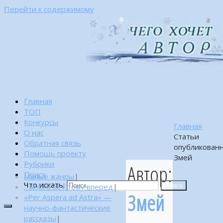
Перейти к содержимому
Главная
ТОП
Конкурсы
Главная
О нас
Статьи
Обратная связь
опубликован
Помощь проекту
Змей
Рубрики
Автор:
Поиск
Малые жанры
|
Что искать:
…много лет тому вперед
|
Поиск
Змей
«Per Aspera ad Astra» —
научно-фантастические
рассказы
|