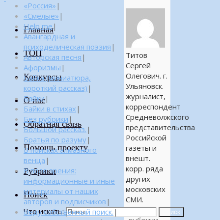
«Россия»
|
«Смелые»
|
Help me
|
Главная
Авангардная и
психоделическая поэзия
|
ТОП
Титов
Авторская песня
|
Сергей
Афоризмы
|
Олегович. г.
Конкурсы
Байка (миниатюра,
Ульяновск.
короткий рассказ)
|
журналист,
Байки
|
О нас
корреспондент
Байки в стихах
|
Средневолжского
Без рубрики
|
Обратная связь
представительства
Большой рассказ.
|
Российской
Братья по разуму
|
Помощь проекту
газеты и
В поисках алмазного
внешт.
венца
|
корр. ряда
Рубрики
В поле зрения:
других
информационные и иные
московских
материалы от наших
Поиск
СМИ.
авторов и подписчиков
|
Без
Что искать:
Веду собственный поиск.
|
Поиск