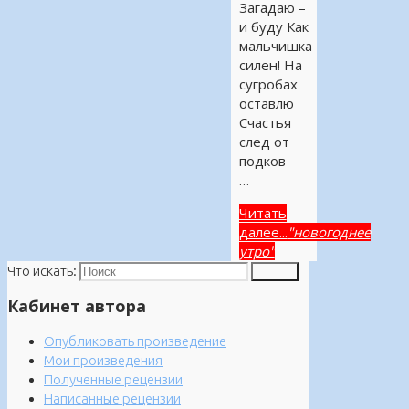
Загадаю –
и буду Как
мальчишка
силен! На
сугробах
оставлю
Счастья
след от
подков –
…
Читать
далее...
"новогоднее
утро"
Что искать:
Поиск
Кабинет автора
Опубликовать произведение
Мои произведения
Полученные рецензии
Написанные рецензии