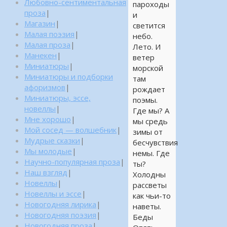
Любовно-сентиментальная
пароходы
проза
|
и
Магазин
|
светится
Малая поэзия
|
небо.
Малая проза
|
Лето. И
Манекен
|
ветер
Миниатюры
|
морской
Миниатюры и подборки
там
афоризмов
|
рождает
Миниатюры, эссе,
поэмы.
новеллы
|
Где мы? А
Мне хорошо
|
мы средь
Мой сосед — волшебник
|
зимы от
Мудрые сказки
|
бесчувствия
Мы молодые
|
немы. Где
Научно-популярная проза
|
ты?
Наш взгляд
|
Холодны
Новеллы
|
рассветы
Новеллы и эссе
|
как чьи-то
Новогодняя лирика
|
наветы.
Новогодняя поэзия
|
Беды
Новогодняя проза
|