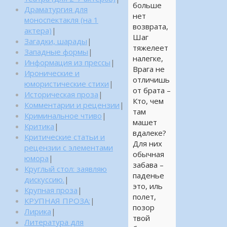
больше
Драматургия для
нет
моноспектакля (на 1
возврата,
актера)
|
Шаг
Загадки, шарады
|
тяжелеет
Западные формы
|
налегке,
Информация из прессы
|
Врага не
Иронические и
отличишь
юмористические стихи
|
от брата –
Историческая проза
|
Кто, чем
Комментарии и рецензии
|
там
Криминальное чтиво
|
машет
Критика
|
вдалеке?
Критические статьи и
Для них
рецензии с элементами
обычная
юмора
|
забава –
Круглый стол: заявляю
паденье
дискуссию.
|
это, иль
Крупная проза
|
полет,
КРУПНАЯ ПРОЗА:
|
позор
Лирика
|
твой
Литература для