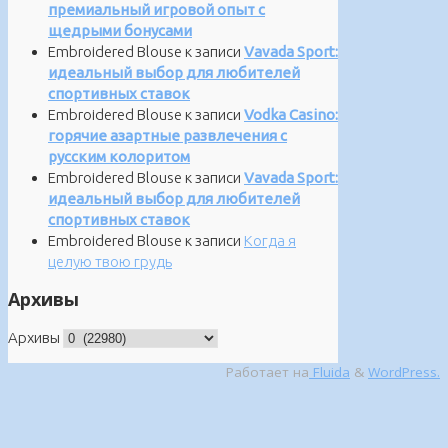
премиальный игровой опыт с
щедрыми бонусами
Embroidered Blouse
к записи
Vavada Sport:
идеальный выбор для любителей
спортивных ставок
Embroidered Blouse
к записи
Vodka Casino:
горячие азартные развлечения с
русским колоритом
Embroidered Blouse
к записи
Vavada Sport:
идеальный выбор для любителей
спортивных ставок
Embroidered Blouse
к записи
Когда я
целую твою грудь
Архивы
Архивы
Работает на
Fluida
&
WordPress.