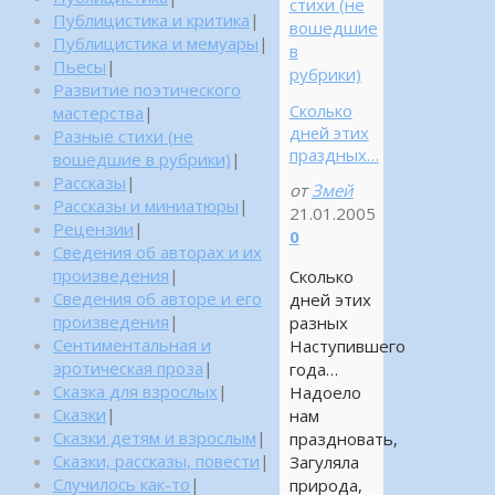
стихи (не
Публицистика и критика
|
вошедшие
Публицистика и мемуары
|
в
Пьесы
|
рубрики)
Развитие поэтического
Сколько
мастерства
|
дней этих
Разные стихи (не
праздных…
вошедшие в рубрики)
|
Рассказы
|
от
Змей
Рассказы и миниатюры
|
21.01.2005
Рецензии
|
0
Сведения об авторах и их
произведения
|
Сколько
Сведения об авторе и его
дней этих
произведения
|
разных
Сентиментальная и
Наступившего
эротическая проза
|
года…
Сказка для взрослых
|
Надоело
Сказки
|
нам
Сказки детям и взрослым
|
праздновать,
Сказки, рассказы, повести
|
Загуляла
Случилось как-то
|
природа,