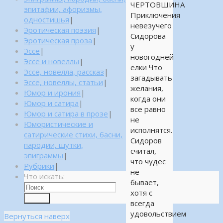
ЧЕРТОВЩИНА
эпитафии, афоризмы,
Приключения
одностишья
|
невезучего
Эротическая поэзия
|
Сидорова
Эротическая проза
|
у
Эссе
|
новогодней
Эссе и новеллы
|
елки Что
Эссе, новелла, рассказ
|
загадывать
Эссе, новеллы, статьи
|
желания,
Юмор и ирония
|
когда они
Юмор и сатира
|
все равно
Юмор и сатира в прозе
|
не
Юмористические и
исполнятся.
сатирические стихи, басни,
Сидоров
пародии, шутки,
считал,
эпиграммы
|
что чудес
Рубрики
|
не
Что искать:
бывает,
хотя с
Поиск
всегда
удовольствием
Вернуться наверх