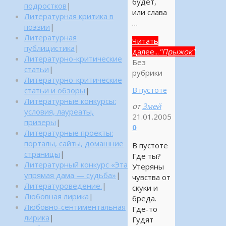
будет,
подростков
|
или слава
Литературная критика в
…
поэзии
|
Литературная
Читать
публицистика
|
далее...
"Прыжок"
Литературно-критические
Без
статьи
|
рубрики
Литературно-критические
В пустоте
статьи и обзоры
|
Литературные конкурсы:
от
Змей
условия, лауреаты,
21.01.2005
призеры
|
0
Литературные проекты:
порталы, сайты, домашние
В пустоте
страницы
|
Где ты?
Литературный конкурс «Эта
Утеряны
упрямая дама — судьба»
|
чувства от
Литературоведение.
|
скуки и
Любовная лирика
|
бреда.
Любовно-сентиментальная
Где-то
лирика
|
Гудят