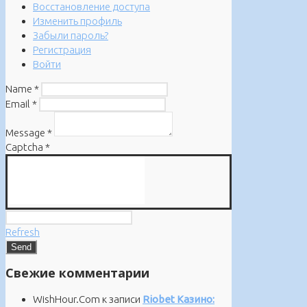
Восстановление доступа
Изменить профиль
Забыли пароль?
Регистрация
Войти
Name
*
Email
*
Message
*
Captcha
*
Refresh
Свежие комментарии
WishHour.Com
к записи
Riobet Казино: