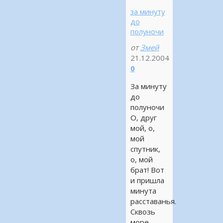
за минуту
до
полуночи
от
Змей
21.12.2004
0
За минуту
до
полуночи
О, друг
мой, о,
мой
спутник,
о, мой
брат! Вот
и пришла
минута
расставанья.
Сквозь
море