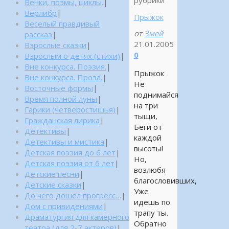
рубрики
Венки, поэмы, циклы.
|
Верлибр
|
Прыжок
Веселый правдивый
от
Змей
рассказ
|
21.01.2005
Взрослые сказки
|
0
Взрослым о детях (стихи)
|
Вне конкурса. Поэзия.
|
Прыжок
Вне конкурса. Проза.
|
Не
Восточные формы
|
поднимайся
Время полной луны
|
на три
Гарики (четверостишья)
|
тыщи,
Гражданская лирика
|
Беги от
Детективы
|
каждой
Детективы и мистика
|
высоты!
Детская поэзия до 6 лет
|
Но,
Детская поэзия от 6 лет
|
возлюбя
Детские песни
|
благословивших,
Детские сказки
|
Уже
До чего дошел прогресс…
|
идешь по
Дом с привидениями
|
трапу ты.
Драматургия для камерного
Обратно
театра (для 2-7 актеров)
|